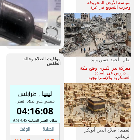
سياسة الأرض المحروقة
وحرب التجويع في غزة
مواقيت الصلاة وحالة
بقلم : أحمد حسن وليد.
الطقس
معركة بدر الكبرى وفتح مكة
... دروس في القيادة
العسكرية والإستراتيجية.
العميد : صلاح الدين أبوبكر
الزيداني.