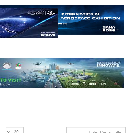
إمبراير البرازيلية
للصناعات الجوية
أن تصبح القارة
الأفريقية أكبر
سوق عالمي
لطائرة الهجوم
الخفيف
والتدريب
المتقدم "A-29
سوبر توكانو"
خلال العشرين
عاماً المقبلة، مع
توقعات بتوريد
نحو 150…
للمزيد
Enter
عدد