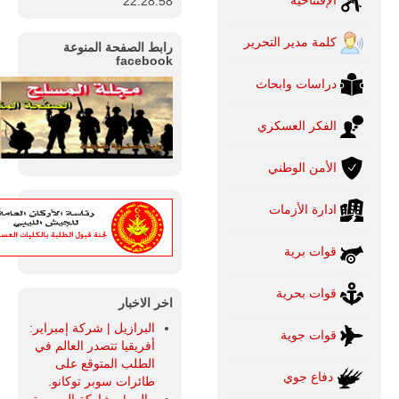
22:28:58
للمزيد
كلمة مدير التحرير
رابط الصفحة المنوعة
facebook
دراسات وابحاث
الفكر العسكري
الأمن الوطني
ادارة الأزمات
ليبيا | إنطلاق
قوات برية
تدريبات
فلينتلوك
قوات بحرية
2026 الدولية
اخر الاخبار
بمشاركة
جيوش وقادة
البرازيل | شركة إمبراير:
قوات جوية
من 30 دولة
أفريقيا تتصدر العالم في
بمدينة سرت
الطلب المتوقع على
الليبية.
دفاع جوي
طائرات سوبر توكانو.
في خطوة