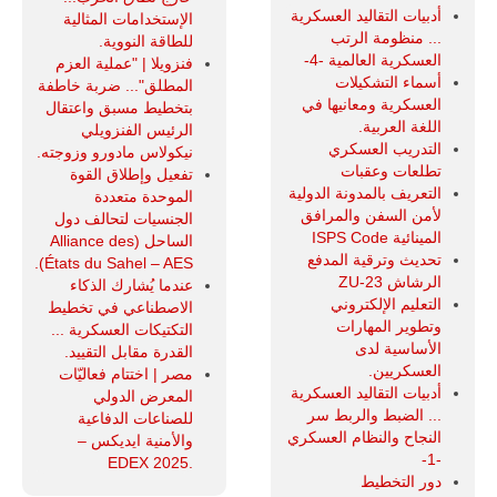
أدبيات التقاليد العسكرية
الإستخدامات المثالية
... منظومة الرتب
للطاقة النووية.
العسكرية العالمية -4-
فنزويلا | "عملية العزم
أسماء التشكيلات
المطلق"... ضربة خاطفة
العسكرية ومعانيها في
بتخطيط مسبق واعتقال
اللغة العربية.
الرئيس الفنزويلي
التدريب العسكري
نيكولاس مادورو وزوجته.
تطلعات وعقبات
تفعيل وإطلاق القوة
التعريف بالمدونة الدولية
الموحدة متعددة
لأمن السفن والمرافق
الجنسيات لتحالف دول
المينائية ISPS Code
الساحل (Alliance des
تحديث وترقية المدفع
États du Sahel – AES).
الرشاش ZU-23
عندما يُشارك الذكاء
التعليم الإلكتروني
الاصطناعي في تخطيط
وتطوير المهارات
التكتيكات العسكرية ...
الأساسية لدى
القدرة مقابل التقييد.
العسكريين.
مصر | اختتام فعاليّات
أدبيات التقاليد العسكرية
المعرض الدولي
... الضبط والربط سر
للصناعات الدفاعية
النجاح والنظام العسكري
والأمنية ايديكس ‒
-1-
.EDEX 2025
دور التخطيط