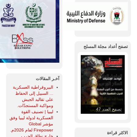
تصفح أعداد مجلة المسلح
آخـر المقالات
البيروقراطية العسكرية
... السبيل إلى الحفاظ
على تقاليد الجيش
ومواكبة المستجدّات.
تصفح العدد 47
ليبيا | تصنيف القوة
العسكرية لدولة ليبيا وفق
مؤشر Global
Firepower لعام 2026م.
الاكثر قراءة
خارج نطاق الحرب...