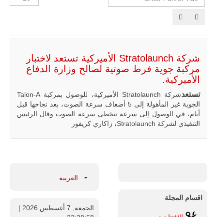
Part
الإظهارات:
of
Tit
مالي |
مشاركة
المسيرة
الروسية
أوريون مع
شركة Stratolaunch الأميركية تستعد لاختبار
قوة الفيلق
مركبة جوية فرط صوتية لصالح وزارة الدفاع
الأفريقي في
الأميركية.
حرب
العصابات في
تستعد
شركة Stratolaunch الأميركية، للوصول بمركبة Talon-A
مالي.
الجوية غير المأهولة إلى 5 أضعاف سرعة الصوت، بعد نجاحها قبل
مع تصاعد حدة
أيام، في الوصول إلى سرعة تتخطى سرعة الصوت وقال الرئيس
الحرب الجوية
التنفيذي لشركة Stratolaunch، زاكاري كريفور
الروسية في
مالي رُصدت
طائرة أوريون
بدون طيار فوق
باماكو وبالنسبة
لحملة مكافحة
التمرد في
العربية
منطقة الساحل،
فإن الجمع بين
اقسام المجلة
قدرة طائرة
الجمعة, 7 أغسطس 2026
أوريون على
|
التحليق…
الإفتتاحية