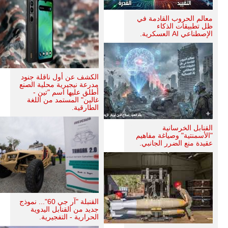
معالم الحروب القادمة في
ظل تطبيقات الذكاء
الإصطناعي AI العسكرية.
الكشف عن أول ناقلة جنود
مدرعة نيجيرية محلية الصنع
أطلق عليها اسم "تين -
غالين" المستمد من اللغة
الطارقية.
القنابل الخرسانية
"الأسمنتية" وصياغة مفاهيم
عقيدة منع الضرر الجانبي.
القنبلة "آر جي 60"... نموذج
جديد من القنابل اليدوية
الحرارية - التفجيرية.