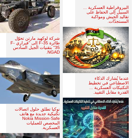
البيروقراطية العسكرية ...
السبيل إلى الحفاظ على
تقاليد الجيش ومواكبة
المستجدّات.
شركة لوكهيد مارتن تحوّل
طائرة F-35 إلى "فيراري F-
35" بتقنيات الجيل السادس
NGAD.
عندما يُشارك الذكاء
الاصطناعي في تخطيط
التكتيكات العسكرية ...
القدرة مقابل التقييد.
نوكيا تطلق حلول اتصالات
تكتيكية جديدة مع هاتف
Nokia Mission-Safe
المخصص للعمليات
العسكرية.