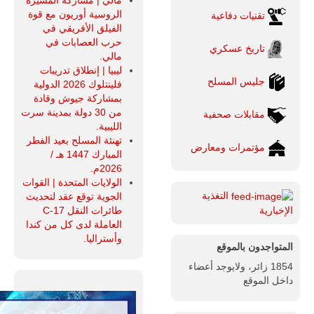
مالي | مشاركة المسيرة
تُوصف بأنها
الروسية أوريون مع قوة
تقنيات دفاعية
اختبار عملي
جديد لإمكانية
الفيلق الأفريقي في
تقريب
حرب العصابات في
تاريخ عسكري
المسافات بين
مالي.
المؤسستين
ليبيا | إنطلاق تدريبات
العسكريتين في
جليس المسلح
فلينتلوك 2026 الدولية
شرق البلاد
بمشاركة جيوش وقادة
وغربها، وسط
حضور دولي
من 30 دولة بمدينة سرت
مقابلات صحفية
تقوده الولايات
الليبية.
المتحدة وشراكة
تهنئة المسلح بعيد الفطر
مؤتمرات ومعارض
مباشرة مع
المبارك 1447 هـ /
أطراف ليبية
2026م.
منقسمة منذ…
الولايات المتحدة | القوات
للمزيد
التغذية
الجوية توقع عقد لتحديث
طائرات النقل C-17
الإخبارية
العاملة لدى كل من كندا
وأستراليا.
المتواجدون بالموقع
1854 زائر، ولايوجد أعضاء
داخل الموقع