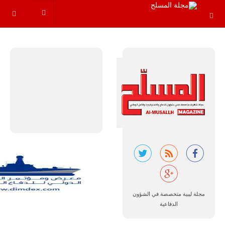
مجموعة من
القواعد
والإجراءات…
للمزيد
البرازيل |
شركة
إمبراير:
أفريقيا
تتصدر العالم
في الطلب
مجلة ليبية متخصصة في الشؤون
المتوقع على
طائرات
الدفاعية
سوبر توكانو.
تتوقع شركة