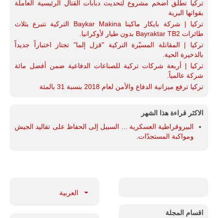
تركيا تطلق أضخم مشروع لتحديث دبابات القتال الرئيسية العاملة
بقواتها البرية
تركيا | شركة بايكار ماكينا Baykar Makina التركية تتبرع بثلاث
طائرات Bayraktar TB2 بدون طيار لأوكرانيا.
تركيا | المقاتلة المسيّرة التركية "قزل إلما" تجتاز اختباراً جديداً
بالذخيرة الحية.
تركيا | أربعة شركات تركية للصناعات الدفاعية ضمن أفضل مائة
شركة عالمياً.
تركيا ترفع ميزانية الدفاع والأمن لعام 2018 بنسبة 31 بالمئة
الاكثر قراءة هذا الشهر
البيروقراطية العسكرية ... السبيل إلى الحفاظ على تقاليد الجيش
ومواكبة المستجدّات.
العربية
اقسام المجلة