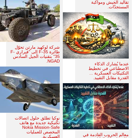
تقاليد الجيش ومواكبة
المستجدّات.
شركة لوكهيد مارتن تحوّل
طائرة F-35 إلى "فيراري F-
35" بتقنيات الجيل السادس
NGAD.
عندما يُشارك الذكاء
الاصطناعي في تخطيط
التكتيكات العسكرية ...
القدرة مقابل التقييد.
نوكيا تطلق حلول اتصالات
تكتيكية جديدة مع هاتف
Nokia Mission-Safe
المخصص للعمليات
معالم الحروب القادمة في
العسكرية.