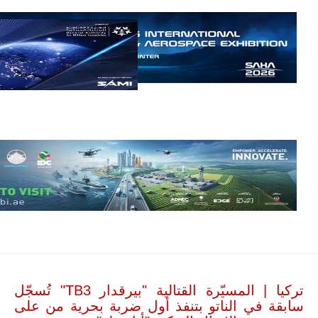
إمبراير البرازيلية
للصناعات الجوية
أن تصبح القارة
الأفريقية أكبر
سوق عالمي
لطائرة الهجوم
الخفيف
والتدريب
المتقدم "A-29
سوبر توكانو"
خلال العشرين
عاماً المقبلة، مع
توقعات بتوريد
نحو 150…
للمزيد
تركيا | المسيّرة القتالية "بيرقدار TB3" تُسجّل
سابقة في الناتو بتنفذ أول ضربة بحرية من على