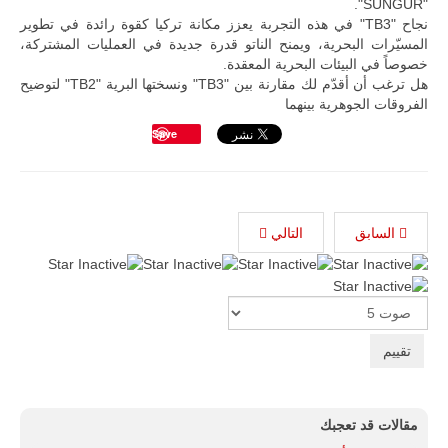
"SUNGUR".
اختبار عملي
نجاح "TB3" في هذه التجربة يعزز مكانة تركيا كقوة رائدة في تطوير
جديد لإمكانية
تقريب
المسيّرات البحرية، ويمنح الناتو قدرة جديدة في العمليات المشتركة،
المسافات بين
خصوصاً في البيئات البحرية المعقدة.
المؤسستين
هل ترغب أن أقدّم لك مقارنة بين "TB3" ونسختها البرية "TB2" لتوضيح
العسكريتين في
الفروقات الجوهرية بينهما
شرق البلاد
وغربها، وسط
Save
حضور دولي
تقوده الولايات
المتحدة وشراكة
مباشرة مع
أطراف ليبية
منقسمة منذ…
السابق
التالي
للمزيد
Please
Rate
مقالات قد تعجبك