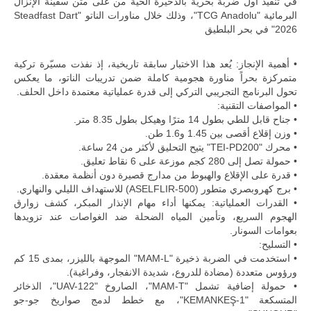
في تنفيذ أول ضربة بحرية بالذخيرة الحية من على متن سفينة الإنزال
للمزيد
البرمائية "TCG Anadolu"، وذلك خلال مناورات الناتو "Steadfast Dart
2026" في بحر البلطيق
• أهمية الإنجاز: يُعد هذا الاختبار سابقة تاريخية، إذ نفذت مسيّرة تركية
متمركزة بحراً مناورة هجومية كاملة ضمن تدريبات الناتو، ما يعكس
تحول البرنامج التجريبي التركي إلى قدرة عملياتية معتمدة داخل الحلف.
• المواصفات التقنية:
• جناح قابل للطي بطول 14 مترًا وهيكل بطول 8.35 متر.
• وزن إقلاع أقصى بين 1.45 و1.6 طن.
• محرك "TEI-PD200" يتيح التحليق لأكثر من 24 ساعة.
• حمولة تصل إلى 280 كجم موزعة على 6 نقاط تعليق.
• قدرة على الإقلاع والهبوط من مدارج قصيرة دون أنظمة معقدة.
ليبيا | إنطلاق
• برج كهروبصري متطور (ASELFLIR-500) للاستهداف الليلي والنهاري.
تدريبات
• القدرات العملياتية: يمكنها أداء مهام الإنذار المبكر، كشف زوارق
فلينتلوك
الهجوم السريع، وتأمين المياه الضحلة ضد الغواصات عند تزويدها
2026 الدولية
بمشاركة
بعوامات السونار.
جيوش وقادة
• التسليح:
من 30 دولة
• استخدمت في الضربة ذخيرة "MAM-L" الموجهة بالليزر، بمدى 15 كم
بمدينة سرت
ورؤوس متعددة (مضادة للدروع، شديدة الانفجار، وفراغية).
الليبية.
• حمولة إضافية تشمل "MAM-T"، الصاروخ "UAV-122"، الذخائر
في خطوة
المتسكعة "KEMANKEŞ-1"، مع خطط لدمج صواريخ جو-جو
تُوصف بأنها