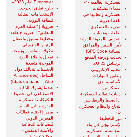
Firepower لعام 2026م.
العسكرية العالمية -4-
خارج نطاق الحرب...
أسماء التشكيلات
الإستخدامات المثالية
العسكرية ومعانيها في
للطاقة النووية.
اللغة العربية.
فنزويلا | "عملية العزم
التدريب العسكري
المطلق"... ضربة خاطفة
تطلعات وعقبات
بتخطيط مسبق واعتقال
التعريف بالمدونة الدولية
الرئيس الفنزويلي
لأمن السفن والمرافق
نيكولاس مادورو وزوجته.
المينائية ISPS Code
تفعيل وإطلاق القوة
تحديث وترقية المدفع
الموحدة متعددة
الرشاش ZU-23
الجنسيات لتحالف دول
التعليم الإلكتروني
الساحل (Alliance des
وتطوير المهارات
États du Sahel – AES).
الأساسية لدى
عندما يُشارك الذكاء
العسكريين.
الاصطناعي في تخطيط
أدبيات التقاليد العسكرية
التكتيكات العسكرية ...
... الضبط والربط سر
القدرة مقابل التقييد.
النجاح والنظام العسكري
مصر | اختتام فعاليّات
-1-
المعرض الدولي
دور التخطيط
للصناعات الدفاعية
الإستراتيجي في بناء
والأمنية ايديكس ‒
المؤسسة العسكرية
.EDEX 2025
ليبيا ونظرية الإستراتيجية