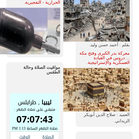
الحرارية - التفجيرية.
بقلم : أحمد حسن وليد.
معركة بدر الكبرى وفتح مكة
... دروس في القيادة
العسكرية والإستراتيجية.
مواقيت الصلاة وحالة
الطقس
العميد : صلاح الدين أبوبكر
الزيداني.