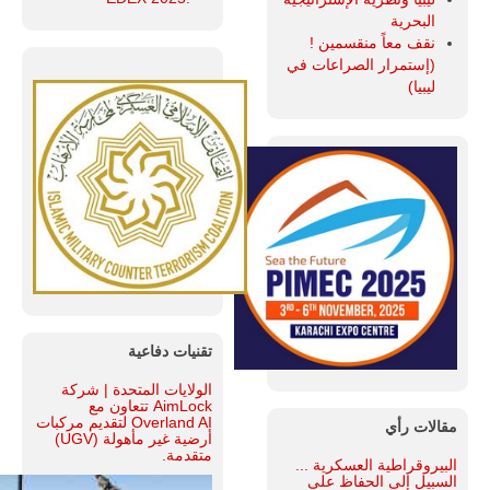
البحرية
نقف معاً منقسمين !
(إستمرار الصراعات في
ليبيا)
تقنيات دفاعية
الولايات المتحدة | شركة
AimLock تتعاون مع
Overland AI لتقديم مركبات
مقالات رأي
أرضية غير مأهولة (UGV)
متقدمة.
البيروقراطية العسكرية ...
السبيل إلى الحفاظ على