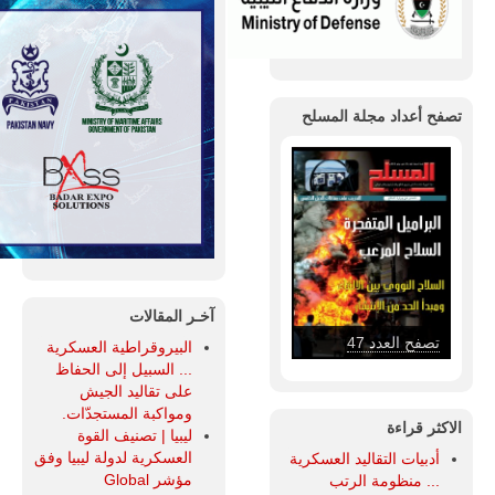
تصفح أعداد مجلة المسلح
آخـر المقالات
تصفح العدد 47
البيروقراطية العسكرية
... السبيل إلى الحفاظ
على تقاليد الجيش
ومواكبة المستجدّات.
الاكثر قراءة
ليبيا | تصنيف القوة
العسكرية لدولة ليبيا وفق
أدبيات التقاليد العسكرية
مؤشر Global
... منظومة الرتب