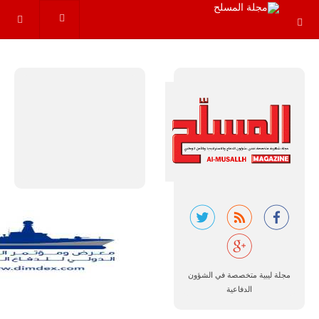
مجموعة من
القواعد
والإجراءات…
للمزيد
البرازيل |
شركة
إمبراير:
أفريقيا
تتصدر العالم
في الطلب
المتوقع على
مجلة ليبية متخصصة في الشؤون
طائرات
سوبر توكانو.
الدفاعية
تتوقع شركة