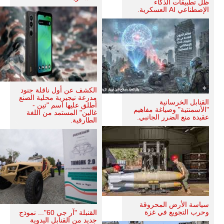
ظل تطبيقات الذكاء
الإصطناعي AI العسكرية.
الكشف عن أول ناقلة جنود
مدرعة نيجيرية محلية الصنع
القنابل الخرسانية
أطلق عليها اسم "تين -
"الأسمنتية" وصياغة مفاهيم
غالين" المستمد من اللغة
عقيدة منع الضرر الجانبي.
الطارقية.
سياسة الأرض المحروقة
وحرب التجويع في غزة
القنبلة "آر جي 60"... نموذج
جديد من القنابل اليدوية