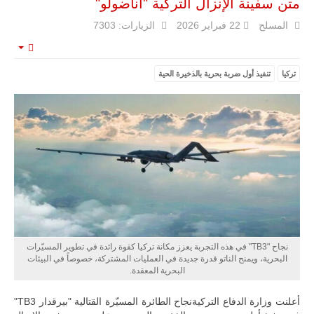
متن سفينة الإنزال التركية "أناضولو"
المسلح
22 فبراير 2026
الزيارات: 7303
مالي |
مشاركة
المسيرة
mpty
الروسية
أوريون مع
تركيا
تنفيذ أول ضربة بحرية بالذخيرة الحية
قوة الفيلق
الأفريقي في
حرب
العصابات في
مالي.
مع تصاعد حدة
الحرب الجوية
الروسية في
مالي رُصدت
طائرة أوريون
بدون طيار فوق
باماكو وبالنسبة
لحملة مكافحة
التمرد في
نجاح "TB3" في هذه التجربة يعزز مكانة تركيا كقوة رائدة في تطوير المسيّرات
منطقة الساحل،
البحرية، ويمنح الناتو قدرة جديدة في العمليات المشتركة، خصوصاً في البيئات
فإن الجمع بين
البحرية المعقدة.
قدرة طائرة
أوريون على
أعلنت وزارة الدفاع التركيةنجاح الطائرة المسيّرة القتالية "بيرقدار TB3"
التحليق…