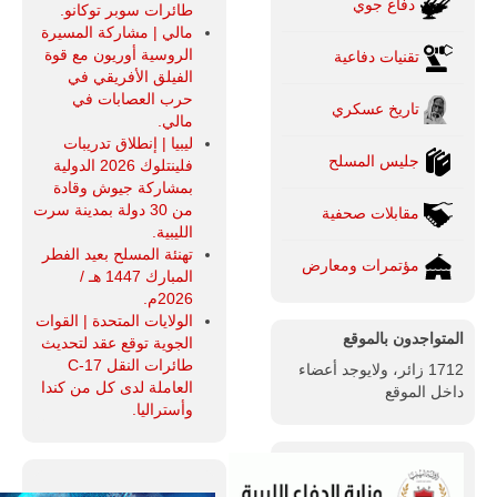
دفاع جوي
طائرات سوبر توكانو.
مالي | مشاركة المسيرة
الروسية أوريون مع قوة
تقنيات دفاعية
الفيلق الأفريقي في
حرب العصابات في
تاريخ عسكري
مالي.
ليبيا | إنطلاق تدريبات
جليس المسلح
فلينتلوك 2026 الدولية
بمشاركة جيوش وقادة
من 30 دولة بمدينة سرت
مقابلات صحفية
الليبية.
تهنئة المسلح بعيد الفطر
مؤتمرات ومعارض
المبارك 1447 هـ /
2026م.
الولايات المتحدة | القوات
المتواجدون بالموقع
الجوية توقع عقد لتحديث
طائرات النقل C-17
1712 زائر، ولايوجد أعضاء
العاملة لدى كل من كندا
داخل الموقع
وأستراليا.