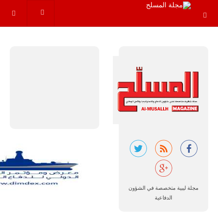
عاماً المقبلة، مع
توقعات بتوريد
نحو 150…
للمزيد
مالي |
مشاركة
المسيرة
الروسية
أوريون مع
مجلة ليبية متخصصة في الشؤون
قوة الفيلق
الدفاعية
الأفريقي في
حرب
العصابات في