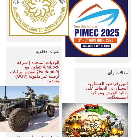
تقنيات دفاعية
الولايات المتحدة | شركة
AimLock تتعاون مع
Overland AI لتقديم مركبات
مقالات رأي
أرضية غير مأهولة (UGV)
متقدمة.
البيروقراطية العسكرية ...
السبيل إلى الحفاظ على
تقاليد الجيش ومواكبة
المستجدّات.