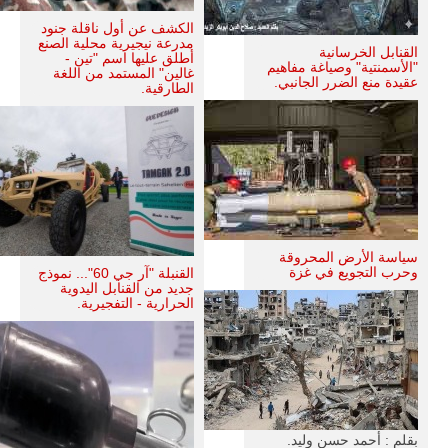
الكشف عن أول ناقلة جنود
مدرعة نيجيرية محلية الصنع
القنابل الخرسانية
أطلق عليها اسم "تين -
"الأسمنتية" وصياغة مفاهيم
غالين" المستمد من اللغة
عقيدة منع الضرر الجانبي.
الطارقية.
سياسة الأرض المحروقة
وحرب التجويع في غزة
القنبلة "آر جي 60"... نموذج
جديد من القنابل اليدوية
الحرارية - التفجيرية.
بقلم : أحمد حسن وليد.