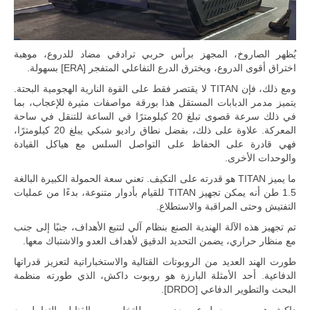
يُظهر الصاروخ، المجهز برأس حربي ترادفي مضاد للدروع، موهبة
اختراق أقوى الدروع، ويخترق الدرع التفاعلي المتفجر [ERA] بسهولة.
ومع ذلك، فإن TITAN لا يقتصر فقط على القوة النارية الهجومية البحتة.
يتميز مدمر الدبابات المستقل هذا بورقة مواصفات مثيرة للإعجاب، بما
في ذلك سرعة قصوى تبلغ 20 كيلومترًا في الساعة للتنقل في ساحة
المعركة. علاوة على ذلك، بفضل نطاق راديو شبكي يبلغ 20 كيلومترًا،
فهي قادرة على الحفاظ على التواصل السلس مع هياكل القيادة
والوحدات الأخرى.
ما يميز TITAN هو قدرته على التكيف. تعني سعة الحمولة الكبيرة البالغة
1.5 طن أنه يمكن تجهيز TITAN للقيام بأدوار متنوعة، بدءًا من عمليات
التفتيش وحتى المراقبة والاستطلاع.
تم تجهيز هذه الآلة الهندية الصنع بنظام آلي لتتبع الأهداف، جنبًا إلى جنب
مع منظار حراري، يضمن التحديد الدقيق لأهداف العدو والاشتباك معها.
طورت الهند العديد من الروبوتات القتالية والاستخباراتية لتعزيز قدراتها
الدفاعية. أحد الأمثلة البارزة هو روبوت داكش، الذي طورته منظمة
البحث والتطوير الدفاعي [DRDO].