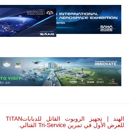
مالي.
مع تصاعد حدة
الحرب الجوية
الروسية في
مالي رُصدت
طائرة أوريون
بدون طيار فوق
باماكو وبالنسبة
لحملة مكافحة
التمرد في
منطقة الساحل،
فإن الجمع بين
قدرة طائرة
أوريون على
التحليق…
للمزيد
الهند | تجهيز الروبوت القاتل للدباباتTITAN
للعرض الأول في تمرين Tri-Service القتالي.