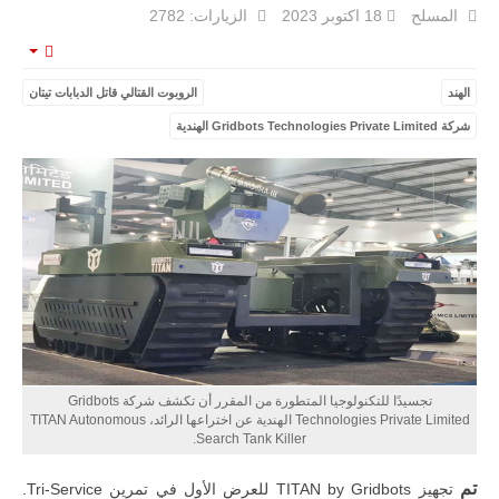
المسلح
18 اكتوبر 2023
الزيارات: 2782
mpty
الهند
الروبوت القتالي قاتل الدبابات تيتان
ليبيا | إنطلاق
تدريبات
شركة Gridbots Technologies Private Limited الهندية
فلينتلوك
2026 الدولية
بمشاركة
جيوش وقادة
من 30 دولة
بمدينة سرت
الليبية.
في خطوة
تُوصف بأنها
اختبار عملي
جديد لإمكانية
تقريب
المسافات بين
المؤسستين
تجسيدًا للتكنولوجيا المتطورة من المقرر أن تكشف شركة Gridbots
العسكريتين في
Technologies Private Limited الهندية عن اختراعها الرائد، TITAN Autonomous
شرق البلاد
Search Tank Killer.
وغربها، وسط
حضور دولي
تقوده الولايات
تم
تجهيز TITAN by Gridbots للعرض الأول في تمرين Tri-Service.