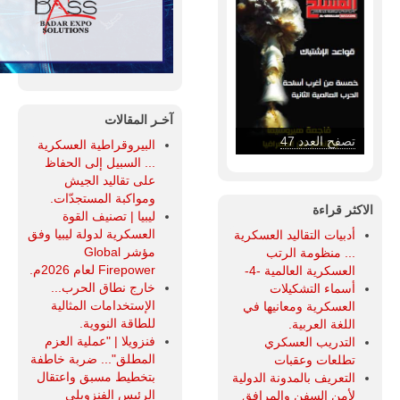
آخـر المقالات
تصفح العدد 46
البيروقراطية العسكرية
... السبيل إلى الحفاظ
على تقاليد الجيش
ومواكبة المستجدّات.
الاكثر قراءة
ليبيا | تصنيف القوة
العسكرية لدولة ليبيا وفق
أدبيات التقاليد العسكرية
مؤشر Global
... منظومة الرتب
Firepower لعام 2026م.
العسكرية العالمية -4-
خارج نطاق الحرب...
أسماء التشكيلات
الإستخدامات المثالية
العسكرية ومعانيها في
للطاقة النووية.
اللغة العربية.
فنزويلا | "عملية العزم
التدريب العسكري
المطلق"... ضربة خاطفة
تطلعات وعقبات
بتخطيط مسبق واعتقال
التعريف بالمدونة الدولية
الرئيس الفنزويلي
لأمن السفن والمرافق