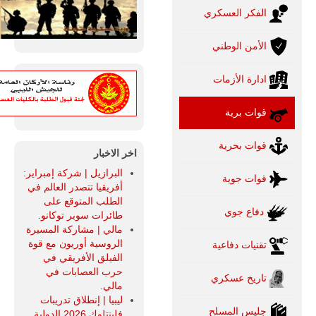
الفكر العسكري
الأمن الوطني
ادارة الأزمات
قوات برية
قوات بحرية
اخر الاخبار
البرازيل | شركة إمبراير:
قوات جوية
أفريقيا تتصدر العالم في
الطلب المتوقع على
دفاع جوي
طائرات سوبر توكانو.
مالي | مشاركة المسيرة
الروسية أوريون مع قوة
تقنيات دفاعية
الفيلق الأفريقي في
حرب العصابات في
تاريخ عسكري
مالي.
ليبيا | إنطلاق تدريبات
جليس المسلح
فلينتلوك 2026 الدولية