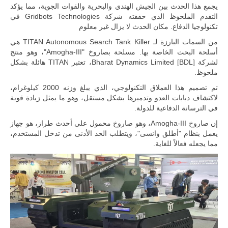
المتحدة وشراكة
يجمع هذا الحدث بين الجيش الهندي والبحرية والقوات الجوية، مما يؤكد
مباشرة مع
التقدم الملحوظ الذي حققته شركة Gridbots Technologies في
أطراف ليبية
تكنولوجيا الدفاع. مكان الحدث لا يزال غير معلوم
منقسمة منذ…
من السمات البارزة لـ TITAN Autonomous Search Tank Killer هي
للمزيد
أسلحة البحث الخاصة بها. مسلحة بصاروخ "Amogha-III"، وهو منتج
لشركة Bharat Dynamics Limited [BDL]، تعتبر TITAN هائلة بشكل
ملحوظ.
تم تصميم هذا العملاق التكنولوجي، الذي يبلغ وزنه 2000 كيلوغرام،
لاكتشاف دبابات العدو وتدميرها بشكل مستقل، وهو ما يمثل زيادة قوية
في الترسانة الدفاعية للدولة.
إن صاروخ Amogha-III، وهو صاروخ محمول على أحدث طراز، هو جهاز
يعمل بنظام "أطلق وانسى"، ويتطلب الحد الأدنى من تدخل المستخدم،
مما يجعله فعالاً للغاية.