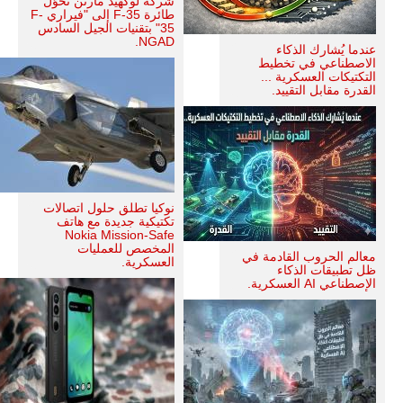
شركة لوكهيد مارتن تحوّل
طائرة F-35 إلى "فيراري F-
35" بتقنيات الجيل السادس
NGAD.
عندما يُشارك الذكاء
الاصطناعي في تخطيط
التكتيكات العسكرية ...
القدرة مقابل التقييد.
نوكيا تطلق حلول اتصالات
تكتيكية جديدة مع هاتف
Nokia Mission-Safe
المخصص للعمليات
معالم الحروب القادمة في
العسكرية.
ظل تطبيقات الذكاء
الإصطناعي AI العسكرية.