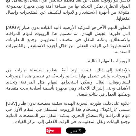
داكش هو روبوت يعمل عن بعد مصمم للتخلص من القنابل والتعامل مع
المواد الخطرة. يمكن التحكم بها من مسافة آمنة وهي مجهزة بمجموعة
متنوعة من أجهزة الاستشعار والأدوات للكشف عن المتفجرات وإبطال
مفعولها.
التطور المهم الآخر هو المركبة الأرضية ذاتية القيادة بدون طيار [AUGV]
التي طورها الجيش الهندي. تم تصميم هذا الروبوت لمهام المراقبة
والاستطلاع. يمكنه التنقل في مختلف التضاريس وجمع المعلومات
الاستخبارية في الوقت الفعلي من خلال أجهزة الاستشعار والكاميرات
المتقدمة.
الروبوتات للمهام القتالية.
بالإضافة إلى ذلك، قامت الهند أيضًا بتطوير سلسلة بهارات من
الروبوتات، والتي تشمل بهارات-1 وبارات-2. تم تصميم هذه الروبوتات
لسيناريوهات القتال ويمكن استخدامها لمهام مثل المراقبة وتحديد
الأهداف وحتى إشراك الأعداء. وهي مجهزة بأنظمة أسلحة بحث متقدمة
ويمكنها العمل في بيئات صعبة.
علاوة على ذلك، طورت البحرية الهندية سفينة سطحية بدون طيار [USV]
تسمى “باراكودا”. ويستخدم هذا الروبوت المستقل في المقام الأول في
مهام المراقبة والاستطلاع البحري. يمكنه التنقل عبر المسطحات المائية
وجمع البيانات ونقل المعلومات في الوقت الفعلي إلى مركز القيادة.
Save