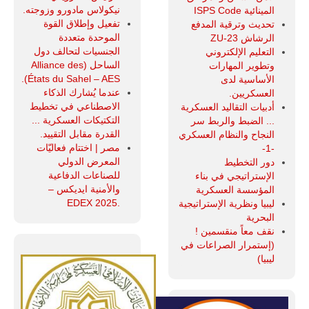
نيكولاس مادورو وزوجته.
المينائية ISPS Code
تفعيل وإطلاق القوة
تحديث وترقية المدفع
الموحدة متعددة
الرشاش ZU-23
الجنسيات لتحالف دول
التعليم الإلكتروني
الساحل (Alliance des
وتطوير المهارات
États du Sahel – AES).
الأساسية لدى
عندما يُشارك الذكاء
العسكريين.
الاصطناعي في تخطيط
أدبيات التقاليد العسكرية
التكتيكات العسكرية ...
... الضبط والربط سر
القدرة مقابل التقييد.
النجاح والنظام العسكري
مصر | اختتام فعاليّات
-1-
المعرض الدولي
دور التخطيط
للصناعات الدفاعية
الإستراتيجي في بناء
والأمنية ايديكس ‒
المؤسسة العسكرية
.EDEX 2025
ليبيا ونظرية الإستراتيجية
البحرية
نقف معاً منقسمين !
(إستمرار الصراعات في
ليبيا)