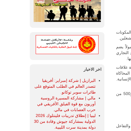
لمكونات
شغلين.
شمولاً يضم
التجاري
ا.
 علاقات
اخر الاخبار
المحاكاة
إنسانية.
البرازيل | شركة إمبراير: أفريقيا
تتصدر العالم في الطلب المتوقع على
طائرات سوبر توكانو.
تعرف على 100 من قادة الصناعة مع مشاركة 26 دولة حول العالم + 134 عارض و500 من
مالي | مشاركة المسيرة الروسية
أوريون مع قوة الفيلق الأفريقي في
حرب العصابات في مالي.
ليبيا | إنطلاق تدريبات فلينتلوك 2026
الدولية بمشاركة جيوش وقادة من 30
التفاعل
دولة بمدينة سرت الليبية.