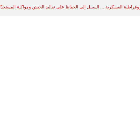
روقراطية العسكرية ... السبيل إلى الحفاظ على تقاليد الجيش ومواكبة المستجدّ