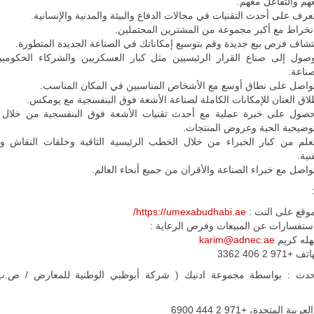
هم والتفاعل معهم.
تعرف على أحدث التقنيات في مجالات الدفاع والبيئة والمدنية والإنسانية.
انخراط مع أكبر مجموعة من المشترين المحتملين.
تشاف فرص بيع جديدة وقم بتوسيع إمكاناتك في الصناعة الجديدة المتطورة.
وصول إلى صناع القرار الرئيسيين مثل كبار العسكريين والشركاء الحكوميي
صناعة.
تواصل على نطاق أوسع مع الأشخاص المناسبين في المكان المناسب.
لاق العنان للإمكانات الكاملة لصناعة الأشعة فوق البنفسجية مع يومكس.
حصول على خبرة عملية مع أحدث تقنيات الأشعة فوق البنفسجية من خلال
توضيحية الحية وعروض المنتجات.
تعلم من كبار الخبراء من خلال الخطب الرئيسية الثاقبة وحلقات النقاش و
نية.
تواصل مع خبراء الصناعة والأقران من جميع أنحاء العالم.
موقع على النت :
https://umexabudhabi.ae/
استفسارات عن المبيعات وفرص الرعاية :
له كريم
karim@adnec.ae
ف +971 2 406 3362
ية المتحدة، +971 2 444 6900