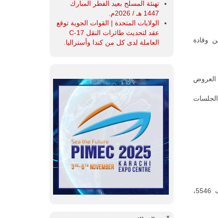
تهنئة المسلح بعيد الفطر المبارك
1447 هـ / 2026م.
الولايات المتحدة | القوات الجوية توقع
عقد لتحديث طائرات النقل C-17
ن وقادة
العاملة لدى كل من كندا وأستراليا.
 العروض
الجلسات
تنظيم الحدث : بواسطة مجموعة ادنيك ( شركة أبوظبي الوطنية للمعارض / ص.ب 5546،