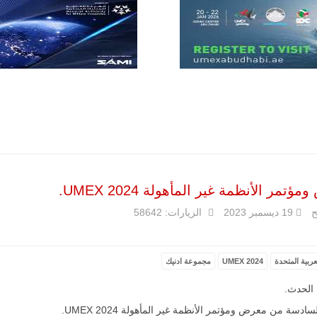
في خطوة
تُوصف بأنها
اختبار عملي
جديد لإمكانية
تقريب
المسافات بين
المؤسستين
العسكريتين في
شرق البلاد
وغربها، وسط
حضور دولي
تقوده الولايات
المتحدة وشراكة
مباشرة مع
أطراف ليبية
منقسمة منذ…
تمر الأنظمة غير المأهولة UMEX 2024.
للمزيد
ح
19 ديسمبر 2023
الزيارات: 58642
عربية المتحدة
UMEX 2024
مجموعة ادنيك
الحدث.
ادسة من معرض ومؤتمر الأنظمة غير المأهولة UMEX 2024.