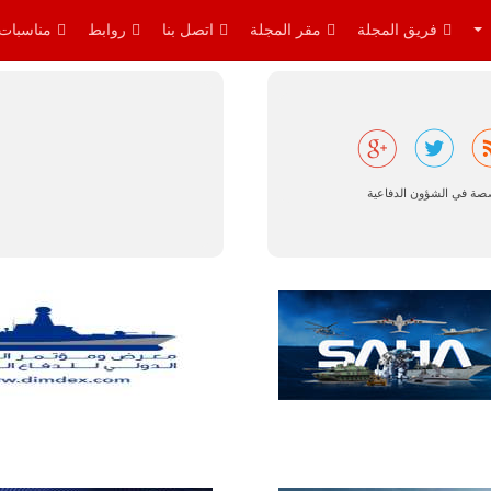
أوريون على
التحليق…
فريق المجلة
مقر المجلة
اتصل بنا
روابط
مناسبات
للمزيد
صصة في الشؤون الدفاعية
ليبيا | إنطلاق
تدريبات
فلينتلوك
2026 الدولية
بمشاركة
جيوش وقادة
من 30 دولة
بمدينة سرت
الليبية.