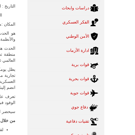
التاريخ : المؤتمر 
دراسات وابحاث
المعرض : 19-21
الفكر العسكري
المكان :م
هو الحدث
الأمن الوطني
والأنظمة
ادارة الأزمات
منطقة تج
العالمي غ
قوات برية
يظل يومك
تجارية مر
قوات بحرية
العسكرية 
انضم إلينا
قوات جوية
الوفود في
دفاع جوي
سيحضر الحدث حوالي 00
من خلال 
تقنيات دفاعية
لق