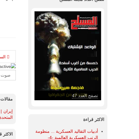
الس
Please
Rate
تصفح العدد 47
مقالات 
إيران |
المتحدة
الاكثر قراءة
أدبيات التقاليد العسكرية ... منظومة
الاكثر ق
الرتب العسكرية العالمية -4-