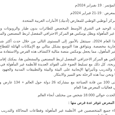
: 19 ىفبراير 2024م
 فبراير 2024م
ركز أبوظبي الوطني للمعارض (أدنيك) الأمارات العربية المتحدة.
 الوحيد في الشرق الأوسط المخصص للطائرات بدون طيار والروبوتات وا
 غير المأهولة ويظل يومكس هو المركز الاحترافي المفضل لربط المصنعين والم
الحدث هذا العام 2024، سينتقل بالأمور إلى المستوى التالي من خلال حدث أكثر 
ارية مخصصة. ويتوافق هذا التوسع بشكل مثالي مع الإمكانات الهائلة للقطاع 
ير المأهول، مما يجعل يومكس منصة مثالية لاكتشاف هذه الفرص والاستفادة منه
س هو المركز الاحترافي المفضل لربط المصنعين والمشغلين هنا، يمكنك إقامة
بحة، كل ذلك مع تسليط الضوء على الفوائد العديدة للأنظمة غير المأهولة في 
والتدريب وتأثيراتها الإيجابية على البيئة والبيئة والتطبيقات المدنية والجهود ال
 ونحن نبدأ هذه الرحلة نحو التميز والابتكار.
 فعاليات المعرض هذا العام
18.0 شخص من مختلف أنحاء العالم
المعرض تتوفر عدة فرص منها :
اء جميع المتخصصين في الأنظمة غير المأهولة وقطاعات المحاكاة والتدريب و