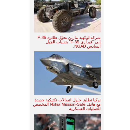
شركة لوكهيد مارتن تحوّل طائرة F-35
إلى "فيراري F-35" بتقنيات الجيل
السادس NGAD.
نوكيا تطلق حلول اتصالات تكتيكية جديدة
مع هاتف Nokia Mission-Safe المخصص
للعمليات العسكرية.