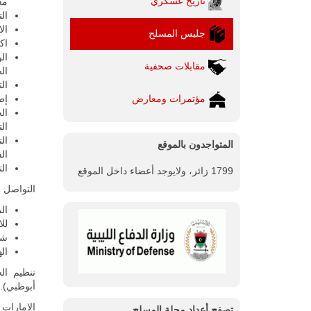
تاريخ عسكري
مع
ال
ال
جليس المسلح
اك
ال
مقابلات صحفية
ال
ال
مؤتمرات ومعارض
إط
ال
ال
ال
المتواجدون بالموقع
الف
ال
1799 زائر، ولايوجد أعضاء داخل الموقع
التواصل :
ال
لل
شه
الهات
أبوظبي).
الإمارات العرب
تصفح أعداد مجلة المسلح