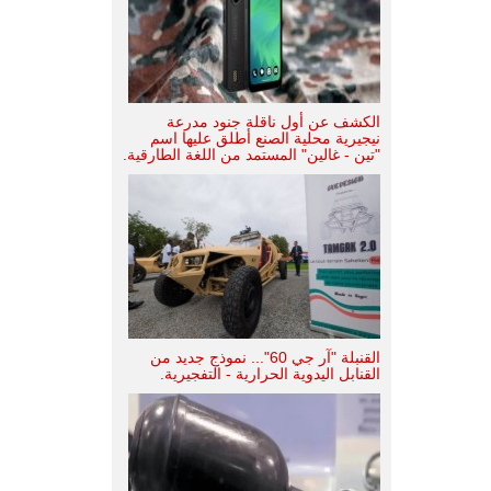
الكشف عن أول ناقلة جنود مدرعة
نيجيرية محلية الصنع أطلق عليها اسم
"تين - غالين" المستمد من اللغة الطارقية.
القنبلة "آر جي 60"... نموذج جديد من
القنابل اليدوية الحرارية - التفجيرية.