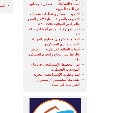
أسماء التشكيلات العسكرية ومعانيها
البي
في اللغة العربية.
التدريب العسكري تطلعات وعقبات
التعريف بالمدونة الدولية لأمن السفن
والمرافق المينائية ISPS Code
تحديث وترقية المدفع الرشاش ZU-
23
التعليم الإلكتروني وتطوير المهارات
الأساسية لدى العسكريين.
أدبيات التقاليد العسكرية ... الضبط
والربط سر النجاح والنظام العسكري
-1-
دور التخطيط الإستراتيجي في بناء
المؤسسة العسكرية
ليبيا ونظرية الإستراتيجية البحرية
نقف معاً منقسمين !(إستمرار
الصراعات في ليبيا)