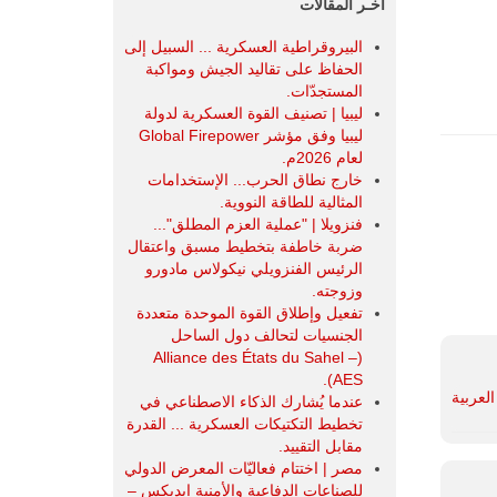
آخـر المقالات
البيروقراطية العسكرية ... السبيل إلى
الحفاظ على تقاليد الجيش ومواكبة
المستجدّات.
ليبيا | تصنيف القوة العسكرية لدولة
ليبيا وفق مؤشر Global Firepower
لعام 2026م.
خارج نطاق الحرب... الإستخدامات
المثالية للطاقة النووية.
فنزويلا | "عملية العزم المطلق"...
ضربة خاطفة بتخطيط مسبق واعتقال
الرئيس الفنزويلي نيكولاس مادورو
وزوجته.
تفعيل وإطلاق القوة الموحدة متعددة
الجنسيات لتحالف دول الساحل
(Alliance des États du Sahel –
AES).
لعربية
عندما يُشارك الذكاء الاصطناعي في
تخطيط التكتيكات العسكرية ... القدرة
مقابل التقييد.
مصر | اختتام فعاليّات المعرض الدولي
للصناعات الدفاعية والأمنية ايديكس ‒