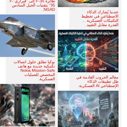
طائرة F-35 إلى "فيراري F-
35" بتقنيات الجيل السادس
NGAD.
عندما يُشارك الذكاء
الاصطناعي في تخطيط
التكتيكات العسكرية ...
القدرة مقابل التقييد.
نوكيا تطلق حلول اتصالات
تكتيكية جديدة مع هاتف
Nokia Mission-Safe
المخصص للعمليات
معالم الحروب القادمة في
العسكرية.
ظل تطبيقات الذكاء
الإصطناعي AI العسكرية.