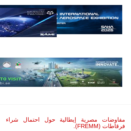
العصابات في
مالي.
مع تصاعد حدة
الحرب الجوية
الروسية في
مالي رُصدت
طائرة أوريون
بدون طيار فوق
باماكو وبالنسبة
لحملة مكافحة
التمرد في
منطقة الساحل،
فإن الجمع بين
قدرة طائرة
أوريون على
التحليق…
للمزيد
مفاوضات مصرية إيطالية حول احتمال شراء
فرقاطات (FREMM).