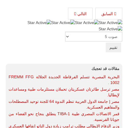
السابق
التالي
تقييم
المستخدم:
5
/
5
Please
Rate
مقالات قد تعجبك
البحرية المصرية تتسلم الفرقاطة الجديدة الجلالة FREMM FFG
1002 .
مصر ترسل طائرتان عسكريتان تحملان مستلزمات طبية ومساعدات
لإيطاليا.
مصر | جامعة الدول العربية تنظم الندوة 64 للجنة توحيد المصطلحات
والمفاهيم العسكرية.
قمر الاتصالات المصري طيبة TIBA-1 ينطلق بنجاح نحو الفضاء من
جويانا الفرنسية.
وزير الدفاع الإيطالي مطلب ترامب زيادة دول الناتو إنفاقها العسكري