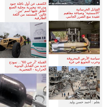
الكشف عن أول ناقلة جنود
مدرعة نيجيرية محلية الصنع
القنابل الخرسانية
أطلق عليها اسم "تين -
"الأسمنتية" وصياغة مفاهيم
غالين" المستمد من اللغة
عقيدة منع الضرر الجانبي.
الطارقية.
سياسة الأرض المحروقة
وحرب التجويع في غزة
القنبلة "آر جي 60"... نموذج
جديد من القنابل اليدوية
الحرارية - التفجيرية.
بقلم : أحمد حسن وليد.