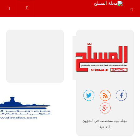
خلال العشرين
عاماً المقبلة، مع
توقعات بتوريد
نحو 150…
للمزيد
مالي |
مشاركة
المسيرة
الروسية
مجلة ليبية متخصصة في الشؤون
أوريون مع
الدفاعية
قوة الفيلق
الأفريقي في
حرب