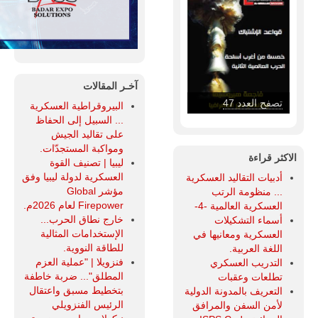
آخـر المقالات
تصفح العدد 46
البيروقراطية العسكرية
... السبيل إلى الحفاظ
على تقاليد الجيش
ومواكبة المستجدّات.
الاكثر قراءة
ليبيا | تصنيف القوة
العسكرية لدولة ليبيا وفق
أدبيات التقاليد العسكرية
مؤشر Global
... منظومة الرتب
Firepower لعام 2026م.
العسكرية العالمية -4-
خارج نطاق الحرب...
أسماء التشكيلات
الإستخدامات المثالية
العسكرية ومعانيها في
للطاقة النووية.
اللغة العربية.
فنزويلا | "عملية العزم
التدريب العسكري
المطلق"... ضربة خاطفة
تطلعات وعقبات
بتخطيط مسبق واعتقال
التعريف بالمدونة الدولية
الرئيس الفنزويلي
لأمن السفن والمرافق