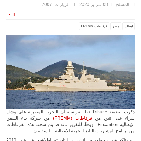
المسلح
08 فبراير 2020
الزيارات: 7007
mpty
ايطاليا
مصر
فرقاطات FREMM
ليبيا | إنطلاق
تدريبات
فلينتلوك
2026 الدولية
بمشاركة
جيوش وقادة
من 30 دولة
بمدينة سرت
الليبية.
في خطوة
تُوصف بأنها
اختبار عملي
جديد لإمكانية
تقريب
المسافات بين
ذكرت صحيفة La Tribune الفرنسية أن البحرية المصرية على وشك
المؤسستين
شراء عدد اثنين من
فرقاطات (FREMM)
من شركة بناء السفن
العسكريتين في
الإيطالية Fincantieri. ووفقًا للتقرير فانه قد يتم سحب هذه الفرقاطات
شرق البلاد
من برنامج المشتريات التابع للبحرية الإيطالية – السفينتان
وغربها، وسط
حضور دولي
سبارتاكو شيرات وإميليو بيانشي ، اللتان تم إطلاقهما في يناير 2019