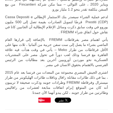
تقوده الولايات
ويناير 2020 ، على التوالي – مما مكن شركة Fincantieri من بيع
المتحدة وشراكة
السفن بتكلفة تقدر بنحو 1.2 مليار يورو.
مباشرة مع
أطراف ليبية
لدعم عملية الشراء سيصدر بنك الاستثمار الإيطالي Cassa Depositi e
منقسمة منذ…
Prestiti (CDP) قرضًا لتمويل الصادرات بقيمة تصل إلى 500 مليون
للمزيد
يوروو في وقت سابق ذكرت وسائل الإعلام الإيطالية أن الجانبين كانا في
نقاش حول اتفاق شراء FREMM .
يأتي اهتمام مصر بفرقاطات FREMM بالإضافة إلى قرارها العام
الماضي بشراء ما يصل إلى ست سفن حربية من ألمانيا ، ثلاث منها على
الأقل فرقاطات من طراز Meko – يأتي في وقت هدأت فيه علاقة
القاهرة مع فرنسا وذلك لعب دوراً في تحول مصر على المشتريات
العسكرية نحو موردين أوروبيين آخرين بعد مطالبات من الرئيس
الفرنسي بالاهتمام بحقوق الانسان في مصر .
اشترى الجيش المصري مجموعة من المعدات من فرنسا بعد عام 2015
، بما في ذلك طائرات مقاتلة رافال وناقلات طائرات الهليكوبتر من طراز
ميسترال وفرقاطة FREMM وطرادات جويند وذكرت صحيفة لا تريبيون
أنه كان من المتوقع إبرام اتفاقات متابعة لعشرات من رافاليس
وطائرتين من طراز جويند ، لكن يبدو أنهما الآن جمدتا.
Save