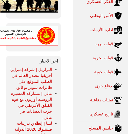
الفكر العسكري
الأمن الوطني
ادارة الأزمات
قوات برية
قوات بحرية
اخر الاخبار
البرازيل | شركة إمبراير:
قوات جوية
أفريقيا تتصدر العالم في
الطلب المتوقع على
دفاع جوي
طائرات سوبر توكانو.
مالي | مشاركة المسيرة
الروسية أوريون مع قوة
تقنيات دفاعية
الفيلق الأفريقي في
حرب العصابات في
تاريخ عسكري
مالي.
ليبيا | إنطلاق تدريبات
جليس المسلح
فلينتلوك 2026 الدولية