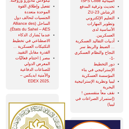
نيكولاس مادورو وزوجته.
المينائية ISPS Code
تفعيل وإطلاق القوة
تحديث وترقية المدفع
الموحدة متعددة
الرشاش ZU-23
الجنسيات لتحالف دول
التعليم الإلكتروني
الساحل (Alliance des
وتطوير المهارات
États du Sahel – AES).
الأساسية لدى
عندما يُشارك الذكاء
العسكريين.
الاصطناعي في تخطيط
أدبيات التقاليد العسكرية
التكتيكات العسكرية ...
... الضبط والربط سر
القدرة مقابل التقييد.
النجاح والنظام العسكري
مصر | اختتام فعاليّات
-1-
المعرض الدولي
دور التخطيط
للصناعات الدفاعية
الإستراتيجي في بناء
والأمنية ايديكس ‒
المؤسسة العسكرية
.EDEX 2025
ليبيا ونظرية الإستراتيجية
البحرية
نقف معاً منقسمين !
(إستمرار الصراعات في
ليبيا)