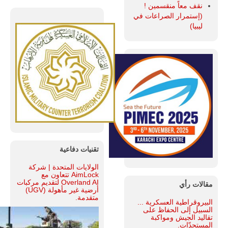
نقف معاً منقسمين !
(إستمرار الصراعات في
ليبيا)
تقنيات دفاعية
الولايات المتحدة | شركة
AimLock تتعاون مع
Overland AI لتقديم مركبات
مقالات رأي
أرضية غير مأهولة (UGV)
متقدمة.
البيروقراطية العسكرية ...
السبيل إلى الحفاظ على
تقاليد الجيش ومواكبة
المستجدّات.