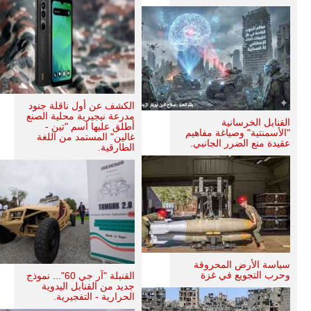
الكشف عن أول ناقلة جنود
مدرعة نيجيرية محلية الصنع
القنابل الخرسانية
أطلق عليها اسم "تين -
"الأسمنتية" وصياغة مفاهيم
غالين" المستمد من اللغة
عقيدة منع الضرر الجانبي.
الطارقية.
سياسة الأرض المحروقة
وحرب التجويع في غزة
القنبلة "آر جي 60"... نموذج
جديد من القنابل اليدوية
الحرارية - التفجيرية.