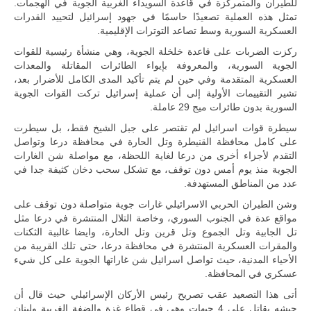
للطيران والمتمركزة في قاعدة السويداء الغربية الجوية في الهجمات.
تمثل هذه العملية تصعيدًا حاسمًا في جهود إسرائيل لتحييد القدرات
العسكرية السورية وسط تصاعد التوترات الإقليمية.
ركزت الضربات على قاعدة خلخلة الجوية، وهي منشأة رئيسية للقوات
الجوية السورية، والمعروفة بإيواء الطائرات المقاتلة والمعدات
العسكرية المتقدمة وفي حين لم يتم تأكيد المدى الكامل للأضرار بعد،
تشير التقييمات الأولية إلى أن عملية إسرائيل تركت القوات الجوية
السورية بدون طائرات ميج 29 عاملة.
سيطرة قوات اسرائيل لم تقتصر على جبل الشيخ فقط، بل سيطرت
على كامل محافظة القنيطرة وتل الحارة في محافظة درعا وتواصل
التقدم لأجزاء أخرى من درعا لغاية اللحظة، مع مواصلة شن الغارات
الجوية منذ يوم أمس دون توقف، مع تشكل سحب دخان كثيفة جدا في
عدد من المناطق المستهدفة.
وشن الطيران الحربي الاسرائيلي غارات جوية متواصلة دون توقف على
مواقع عدة في الجنوب السوري، وخاصة التلال المنتشرة في درعا مثل
تل الجابية وتل الجموع وتل قرين وتل الحارة، وايضا غالبية الثكنات
والمقرات العسكرية المنتشرة في محافظة درعا، حتى تلك القريبة من
الأحياء المدنية، حيث تواصل اسرائيل شن غاراتها الجوية على كل شيء
عسكري في المحافظة.
أتى هذا التصعيد عقب تصريح رئيس الأركان الإسرائيلي حيث قال أن
جيشه يقاتل على 4 جبهات وهي في قطاع غزة والضفة الغربية ولبنان