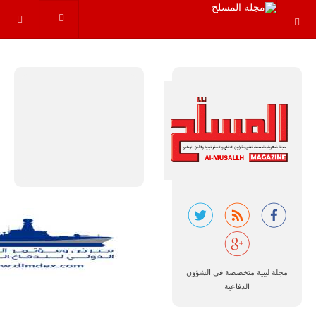
عاماً المقبلة، مع
توقعات بتوريد
نحو 150…
للمزيد
مالي |
مشاركة
المسيرة
الروسية
أوريون مع
مجلة ليبية متخصصة في الشؤون
قوة الفيلق
الدفاعية
الأفريقي في
حرب
العصابات في