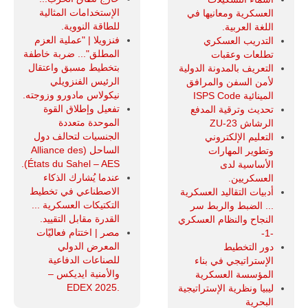
الإستخدامات المثالية
العسكرية ومعانيها في
للطاقة النووية.
اللغة العربية.
فنزويلا | "عملية العزم
التدريب العسكري
المطلق"... ضربة خاطفة
تطلعات وعقبات
بتخطيط مسبق واعتقال
التعريف بالمدونة الدولية
الرئيس الفنزويلي
لأمن السفن والمرافق
نيكولاس مادورو وزوجته.
المينائية ISPS Code
تفعيل وإطلاق القوة
تحديث وترقية المدفع
الموحدة متعددة
الرشاش ZU-23
الجنسيات لتحالف دول
التعليم الإلكتروني
الساحل (Alliance des
وتطوير المهارات
États du Sahel – AES).
الأساسية لدى
عندما يُشارك الذكاء
العسكريين.
الاصطناعي في تخطيط
أدبيات التقاليد العسكرية
التكتيكات العسكرية ...
... الضبط والربط سر
القدرة مقابل التقييد.
النجاح والنظام العسكري
مصر | اختتام فعاليّات
-1-
المعرض الدولي
دور التخطيط
للصناعات الدفاعية
الإستراتيجي في بناء
والأمنية ايديكس ‒
المؤسسة العسكرية
.EDEX 2025
ليبيا ونظرية الإستراتيجية
البحرية