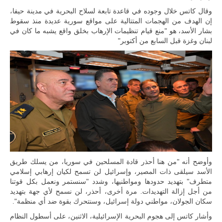
المتحدة وشراكة
مباشرة مع
وقال كاتس خلال وجوده في قاعدة تابعة لسلاح البحرية في مدينة حيفا،
أطراف ليبية
إن الهدف من الهجمات المتتالية على مواقع سورية عديدة منذ سقوط
منقسمة منذ…
بشار الأسد، هو "منع قيام تنظيمات الإرهاب بخلق واقع يشبه ما كان في
لبنان وغزة قبل السابع من أكتوبر"
للمزيد
وأوضح أنه "من هنا أحذر قادة المسلحين في سوريا، من يسلك طريق
الأسد سيلقى ذات المصير، وإسرائيل لن تسمح لكيان إرهابي إسلامي
متطرف" بتهديد حدودها ومواطنيها، وشدد "سنستمر ونعمل بكل قوتنا
من أجل إزالة التهديدات. مرة أخرى، أحذر، لن نسمح لأي جهة بتهديد
سكان الجولان، مواطني دولة إسرائيل، وسنتحرك بقوة ضد أي منظمة".
وأشار كاتس إلى هجوم البحرية الإسرائيلية، الاثنين، على أسطول النظام