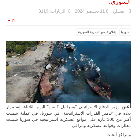
السوري.
المسلح
11 ديسمبر 2024
الزيارات: 3119
mpty
ليبيا | إنطلاق
سوريا
إعلان تدمير البحرية السورية
تدريبات
فلينتلوك
2026 الدولية
بمشاركة
جيوش وقادة
من 30 دولة
بمدينة سرت
الليبية.
في خطوة
تُوصف بأنها
اختبار عملي
جديد لإمكانية
تقريب
المسافات بين
أعلن
وزير الدفاع الإسرائيلي "يسرائيل كاتس" اليوم الثلاثاء، إستمرار
المؤسستين
العسكريتين في
بلاده في "تدمير القدرات الإستراتيجية" في سوريا، في عملية شملت
شرق البلاد
أكثر من 300 غارة على مواقع عسكرية استراتيجية في سوريا شملت
وغربها، وسط
مطارات وقواعد عسكرية ومرافئ
حضور دولي
تقوده الولايات
ومراكز أبحاث.