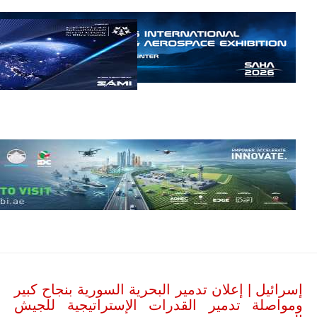
مالي.
مع تصاعد حدة
الحرب الجوية
الروسية في
مالي رُصدت
طائرة أوريون
بدون طيار فوق
باماكو وبالنسبة
لحملة مكافحة
التمرد في
منطقة الساحل،
فإن الجمع بين
قدرة طائرة
أوريون على
التحليق…
للمزيد
إسرائيل | إعلان تدمير البحرية السورية بنجاح كبير
ومواصلة تدمير القدرات الإستراتيجية للجيش