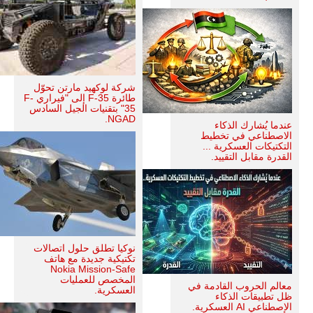
شركة لوكهيد مارتن تحوّل
طائرة F-35 إلى "فيراري F-
35" بتقنيات الجيل السادس
NGAD.
عندما يُشارك الذكاء
الاصطناعي في تخطيط
التكتيكات العسكرية ...
القدرة مقابل التقييد.
نوكيا تطلق حلول اتصالات
تكتيكية جديدة مع هاتف
Nokia Mission-Safe
المخصص للعمليات
معالم الحروب القادمة في
العسكرية.
ظل تطبيقات الذكاء
الإصطناعي AI العسكرية.