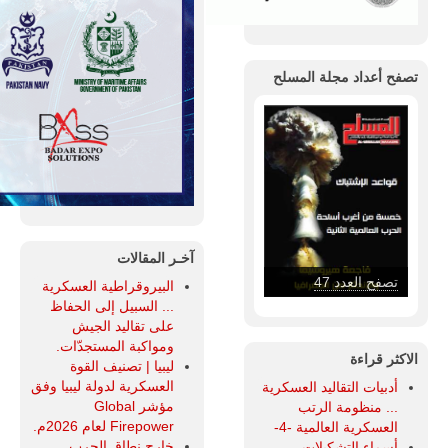
تصفح أعداد مجلة المسلح
آخـر المقالات
تصفح العدد 46
البيروقراطية العسكرية
... السبيل إلى الحفاظ
على تقاليد الجيش
ومواكبة المستجدّات.
الاكثر قراءة
ليبيا | تصنيف القوة
العسكرية لدولة ليبيا وفق
أدبيات التقاليد العسكرية
مؤشر Global
... منظومة الرتب
Firepower لعام 2026م.
العسكرية العالمية -4-
خارج نطاق الحرب...
أسماء التشكيلات