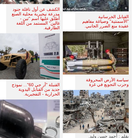
الكشف عن أول ناقلة جنود
مدرعة نيجيرية محلية الصنع
القنابل الخرسانية
أطلق عليها اسم "تين -
"الأسمنتية" وصياغة مفاهيم
غالين" المستمد من اللغة
عقيدة منع الضرر الجانبي.
الطارقية.
سياسة الأرض المحروقة
وحرب التجويع في غزة
القنبلة "آر جي 60"... نموذج
جديد من القنابل اليدوية
الحرارية - التفجيرية.
بقلم : أحمد حسن وليد.