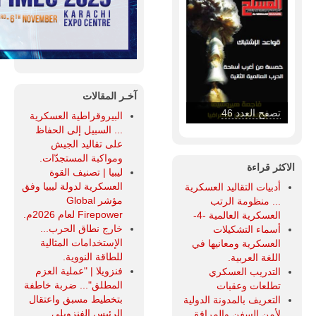
آخـر المقالات
تصفح العدد 46
البيروقراطية العسكرية
... السبيل إلى الحفاظ
على تقاليد الجيش
ومواكبة المستجدّات.
الاكثر قراءة
ليبيا | تصنيف القوة
العسكرية لدولة ليبيا وفق
أدبيات التقاليد العسكرية
مؤشر Global
... منظومة الرتب
Firepower لعام 2026م.
العسكرية العالمية -4-
خارج نطاق الحرب...
أسماء التشكيلات
الإستخدامات المثالية
العسكرية ومعانيها في
للطاقة النووية.
اللغة العربية.
فنزويلا | "عملية العزم
التدريب العسكري
المطلق"... ضربة خاطفة
تطلعات وعقبات
بتخطيط مسبق واعتقال
التعريف بالمدونة الدولية
الرئيس الفنزويلي
لأمن السفن والمرافق