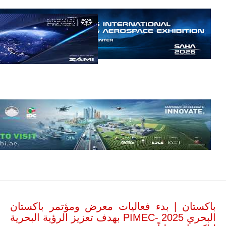
مالي.
مع تصاعد حدة
الحرب الجوية
الروسية في
مالي رُصدت
طائرة أوريون
بدون طيار فوق
باماكو وبالنسبة
لحملة مكافحة
التمرد في
منطقة الساحل،
فإن الجمع بين
قدرة طائرة
أوريون على
التحليق…
للمزيد
باكستان | بدء فعاليات معرض ومؤتمر باكستان
البحري PIMEC- 2025 بهدف تعزيز الرؤية البحرية