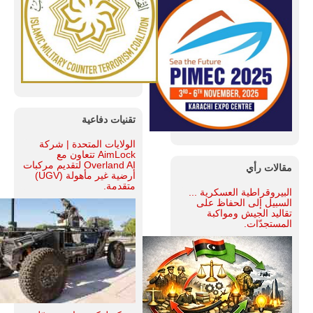
تقنيات دفاعية
الولايات المتحدة | شركة
AimLock تتعاون مع
Overland AI لتقديم مركبات
مقالات رأي
أرضية غير مأهولة (UGV)
متقدمة.
البيروقراطية العسكرية ...
السبيل إلى الحفاظ على
تقاليد الجيش ومواكبة
المستجدّات.