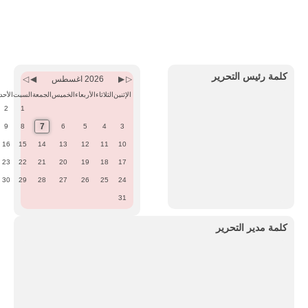
Previous
Previous
Next
Next
Month
Year
Month
Year
كلمة رئيس التحرير
2026 اغسطس
الإثنين
الثلاثاء
الأربعاء
الخميس
الجمعة
السبت
الأحد
2
1
7
9
8
6
5
4
3
16
15
14
13
12
11
10
23
22
21
20
19
18
17
30
29
28
27
26
25
24
31
كلمة مدير التحرير