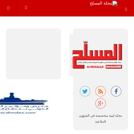
عاماً المقبلة، مع
توقعات بتوريد
نحو 150…
للمزيد
مالي |
مشاركة
المسيرة
الروسية
أوريون مع
مجلة ليبية متخصصة في الشؤون
قوة الفيلق
الدفاعية
الأفريقي في
حرب
العصابات في