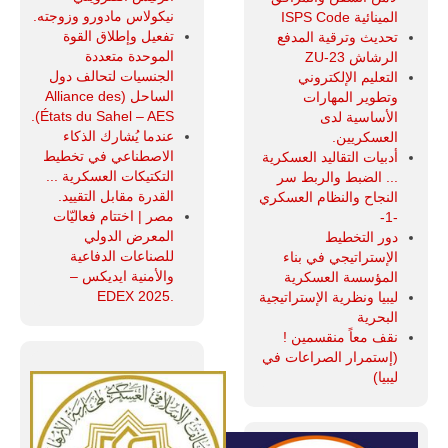
نيكولاس مادورو وزوجته.
المينائية ISPS Code
تفعيل وإطلاق القوة
تحديث وترقية المدفع
الموحدة متعددة
الرشاش ZU-23
الجنسيات لتحالف دول
التعليم الإلكتروني
الساحل (Alliance des
وتطوير المهارات
États du Sahel – AES).
الأساسية لدى
عندما يُشارك الذكاء
العسكريين.
الاصطناعي في تخطيط
أدبيات التقاليد العسكرية
التكتيكات العسكرية ...
... الضبط والربط سر
القدرة مقابل التقييد.
النجاح والنظام العسكري
مصر | اختتام فعاليّات
-1-
المعرض الدولي
دور التخطيط
للصناعات الدفاعية
الإستراتيجي في بناء
والأمنية ايديكس ‒
المؤسسة العسكرية
.EDEX 2025
ليبيا ونظرية الإستراتيجية
البحرية
نقف معاً منقسمين !
(إستمرار الصراعات في
ليبيا)