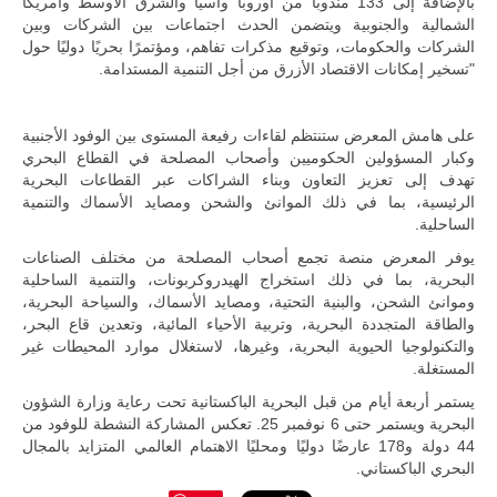
بالإضافة إلى 133 مندوبًا من أوروبا وآسيا والشرق الأوسط وأمريكا
الشمالية والجنوبية ويتضمن الحدث اجتماعات بين الشركات وبين
الشركات والحكومات، وتوقيع مذكرات تفاهم، ومؤتمرًا بحريًا دوليًا حول
"تسخير إمكانات الاقتصاد الأزرق من أجل التنمية المستدامة.
على هامش المعرض ستنتظم لقاءات رفيعة المستوى بين الوفود الأجنبية
وكبار المسؤولين الحكوميين وأصحاب المصلحة في القطاع البحري
تهدف إلى تعزيز التعاون وبناء الشراكات عبر القطاعات البحرية
الرئيسية، بما في ذلك الموانئ والشحن ومصايد الأسماك والتنمية
الساحلية.
يوفر المعرض منصة تجمع أصحاب المصلحة من مختلف الصناعات
البحرية، بما في ذلك استخراج الهيدروكربونات، والتنمية الساحلية
وموانئ الشحن، والبنية التحتية، ومصايد الأسماك، والسياحة البحرية،
والطاقة المتجددة البحرية، وتربية الأحياء المائية، وتعدين قاع البحر،
والتكنولوجيا الحيوية البحرية، وغيرها، لاستغلال موارد المحيطات غير
المستغلة.
يستمر أربعة أيام من قبل البحرية الباكستانية تحت رعاية وزارة الشؤون
البحرية ويستمر حتى 6 نوفمبر 25. تعكس المشاركة النشطة للوفود من
44 دولة و178 عارضًا دوليًا ومحليًا الاهتمام العالمي المتزايد بالمجال
البحري الباكستاني.