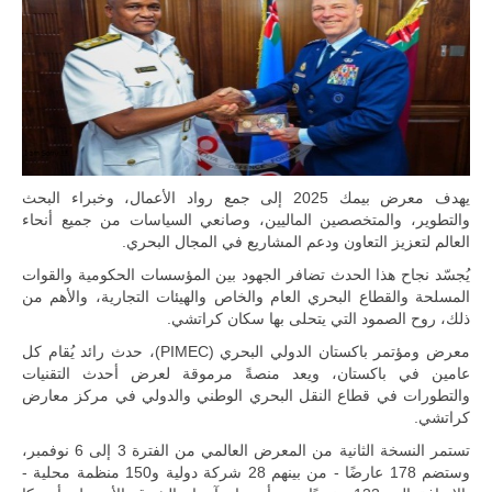
يهدف معرض بيمك 2025 إلى جمع رواد الأعمال، وخبراء البحث
والتطوير، والمتخصصين الماليين، وصانعي السياسات من جميع أنحاء
العالم لتعزيز التعاون ودعم المشاريع في المجال البحري.
يُجسّد نجاح هذا الحدث تضافر الجهود بين المؤسسات الحكومية والقوات
المسلحة والقطاع البحري العام والخاص والهيئات التجارية، والأهم من
ذلك، روح الصمود التي يتحلى بها سكان كراتشي.
معرض ومؤتمر باكستان الدولي البحري (PIMEC)، حدث رائد يُقام كل
عامين في باكستان، ويعد منصةً مرموقة لعرض أحدث التقنيات
والتطورات في قطاع النقل البحري الوطني والدولي في مركز معارض
كراتشي.
تستمر النسخة الثانية من المعرض العالمي من الفترة 3 إلى 6 نوفمبر،
وستضم 178 عارضًا - من بينهم 28 شركة دولية و150 منظمة محلية -