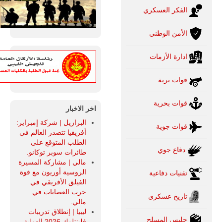
الفكر العسكري
الأمن الوطني
ادارة الأزمات
قوات برية
قوات بحرية
اخر الاخبار
البرازيل | شركة إمبراير:
قوات جوية
أفريقيا تتصدر العالم في
الطلب المتوقع على
دفاع جوي
طائرات سوبر توكانو.
مالي | مشاركة المسيرة
الروسية أوريون مع قوة
تقنيات دفاعية
الفيلق الأفريقي في
حرب العصابات في
تاريخ عسكري
مالي.
ليبيا | إنطلاق تدريبات
جليس المسلح
فلينتلوك 2026 الدولية