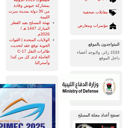
بمشاركة جيوش وقادة
من 30 دولة بمدينة سرت
مقابلات صحفية
الليبية.
تهنئة المسلح بعيد الفطر
مؤتمرات ومعارض
المبارك 1447 هـ /
2026م.
الولايات المتحدة | القوات
المتواجدون بالموقع
الجوية توقع عقد لتحديث
طائرات النقل C-17
1533 زائر، ولايوجد أعضاء
العاملة لدى كل من كندا
داخل الموقع
وأستراليا.
تصفح أعداد مجلة المسلح