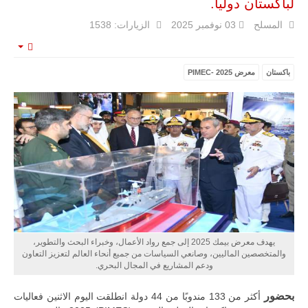
لباكستان دولياً.
المسلح
03 نوفمبر 2025
الزيارات: 1538
mpty
ليبيا | إنطلاق
باكستان
معرض PIMEC- 2025
تدريبات
فلينتلوك
2026 الدولية
بمشاركة
جيوش وقادة
من 30 دولة
بمدينة سرت
الليبية.
في خطوة
تُوصف بأنها
اختبار عملي
جديد لإمكانية
تقريب
المسافات بين
المؤسستين
يهدف معرض بيمك 2025 إلى جمع رواد الأعمال، وخبراء البحث والتطوير،
العسكريتين في
والمتخصصين الماليين، وصانعي السياسات من جميع أنحاء العالم لتعزيز التعاون
شرق البلاد
ودعم المشاريع في المجال البحري.
وغربها، وسط
حضور دولي
بحضور
أكثر من 133 مندوبًا من 44 دولة انطلقت اليوم الاثنين فعاليات
تقوده الولايات