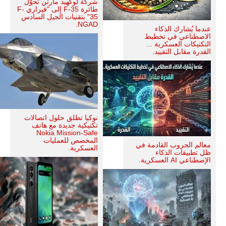
شركة لوكهيد مارتن تحوّل
طائرة F-35 إلى "فيراري F-
35" بتقنيات الجيل السادس
NGAD.
عندما يُشارك الذكاء
الاصطناعي في تخطيط
التكتيكات العسكرية ...
القدرة مقابل التقييد.
نوكيا تطلق حلول اتصالات
تكتيكية جديدة مع هاتف
Nokia Mission-Safe
المخصص للعمليات
معالم الحروب القادمة في
العسكرية.
ظل تطبيقات الذكاء
الإصطناعي AI العسكرية.