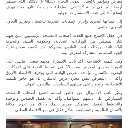
المتحدة وشراكة
معرض ومؤتمر باكستان الدولي البحري (PIMEC) 2025، الذي يستمر
مباشرة مع
أربعة أيام، في مدينة كراتشي الساحلية جنوب باكستان، حيث تهدف
أطراف ليبية
إسلام آباد إلى جذب الاستثمارات الدولية
منقسمة منذ…
إلى قطاعها البحري وإبراز الإمكانات البحرية لباكستان وتعزيز التعاون
للمزيد
البحري العالمي.
في حفل الإفتتاح جمع الحدث أصحاب المصلحة الرئيسيين، بمن فيهم
كبار الممثلين من الوزارات الاتحادية، وحكومة السند، والبحرية
الباكستانية، ووكالات إنفاذ القانون، وشركة "بدر إكسبو سوليوشنز"،
الجهة المنظمة المشاركة لمعرض بيمك.
وفي كلمته الافتتاحية، أكد نائب الأدميرال محمد فيصل عباسي على
الدور المحوري لمعرض بيمك 25 في تسليط الضوء على الإمكانات
البحرية لباكستان، وإتاحة الفرص الهائلة التي يوفرها الاقتصاد الأزرق
وأكد أن المعرض ليس مجرد عرض للابتكار، بل هو حافز للتنمية
الاقتصادية، والحوار على مستوى السياسات، والتعاون الدولي
وعبّر نائب الأدميرال عن خالص امتنانه لجميع أصحاب المصلحة
المشاركين على دعمهم المتواصل. وأكد أنه بفضل الحماس والوحدة
والتخطيط الدقيق، سيتمكن معرض بيمك 2025 من تعزيز مكانة
باكستان العالمية، والمساهمة بشكل فعّال في نمو الاقتصاد الوطني.