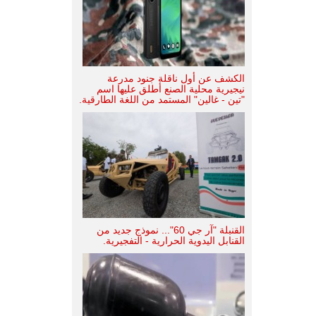
الكشف عن أول ناقلة جنود مدرعة
نيجيرية محلية الصنع أطلق عليها اسم
"تين - غالين" المستمد من اللغة الطارقية.
القنبلة "آر جي 60"... نموذج جديد من
القنابل اليدوية الحرارية - التفجيرية.