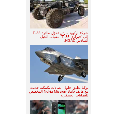
شركة لوكهيد مارتن تحوّل طائرة F-35
إلى "فيراري F-35" بتقنيات الجيل
السادس NGAD.
نوكيا تطلق حلول اتصالات تكتيكية جديدة
مع هاتف Nokia Mission-Safe المخصص
للعمليات العسكرية.