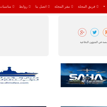
القواعد
والإجراءات…
فريق المجلة
مقر المجلة
اتصل بنا
روابط
مناسبات
للمزيد
صصة في الشؤون الدفاعية
البرازيل |
شركة
إمبراير:
أفريقيا
تتصدر العالم
في الطلب
المتوقع على
طائرات
سوبر توكانو.
تتوقع شركة
إمبراير البرازيلية