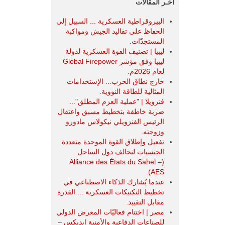
آخـر المقالات
البيروقراطية العسكرية ... السبيل إلى
الحفاظ على تقاليد الجيش ومواكبة
المستجدّات.
ليبيا | تصنيف القوة العسكرية لدولة
ليبيا وفق مؤشر Global Firepower
لعام 2026م.
خارج نطاق الحرب... الإستخدامات
المثالية للطاقة النووية.
فنزويلا | "عملية العزم المطلق"...
ضربة خاطفة بتخطيط مسبق واعتقال
الرئيس الفنزويلي نيكولاس مادورو
وزوجته.
تفعيل وإطلاق القوة الموحدة متعددة
الجنسيات لتحالف دول الساحل
(Alliance des États du Sahel –
AES).
عندما يُشارك الذكاء الاصطناعي في
تخطيط التكتيكات العسكرية ... القدرة
مقابل التقييد.
مصر | اختتام فعاليّات المعرض الدولي
للصناعات الدفاعية والأمنية ايديكس ‒