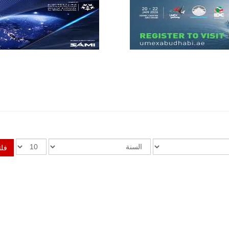
للصناعات الجوية
أن تصبح القارة
الأفريقية أكبر
سوق عالمي
لطائرة الهجوم
الخفيف
والتدريب
المتقدم "A-29
سوبر توكانو"
خلال العشرين
عاماً المقبلة، مع
توقعات بتوريد
نحو 150…
للمزيد
فلت