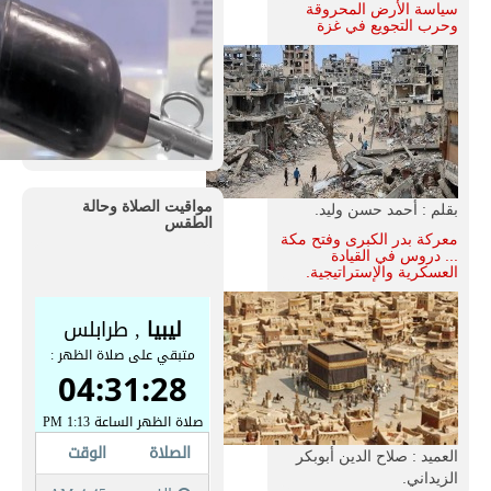
سياسة الأرض المحروقة
وحرب التجويع في غزة
مواقيت الصلاة وحالة
بقلم : أحمد حسن وليد.
الطقس
معركة بدر الكبرى وفتح مكة
... دروس في القيادة
العسكرية والإستراتيجية.
العميد : صلاح الدين أبوبكر
الزيداني.