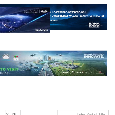
إمبراير البرازيلية
للصناعات الجوية
أن تصبح القارة
الأفريقية أكبر
سوق عالمي
لطائرة الهجوم
الخفيف
والتدريب
المتقدم "A-29
سوبر توكانو"
خلال العشرين
عاماً المقبلة، مع
توقعات بتوريد
نحو 150…
للمزيد
Enter
عدد