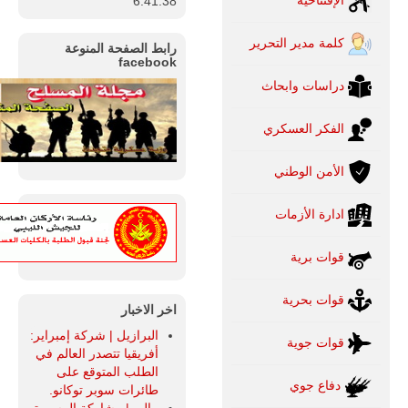
6:41:39
للمزيد
كلمة مدير التحرير
رابط الصفحة المنوعة
facebook
دراسات وابحاث
الفكر العسكري
الأمن الوطني
ادارة الأزمات
ليبيا | إنطلاق
قوات برية
تدريبات
فلينتلوك
قوات بحرية
2026 الدولية
اخر الاخبار
بمشاركة
جيوش وقادة
البرازيل | شركة إمبراير:
قوات جوية
من 30 دولة
أفريقيا تتصدر العالم في
بمدينة سرت
الطلب المتوقع على
الليبية.
دفاع جوي
طائرات سوبر توكانو.
في خطوة