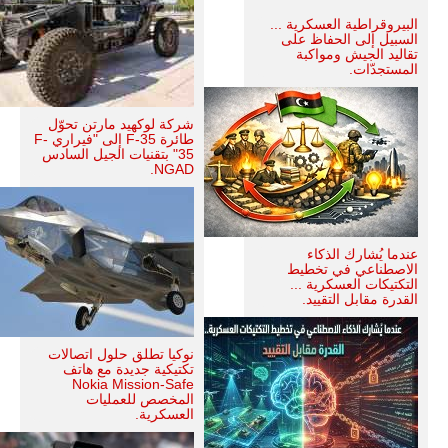
البيروقراطية العسكرية ...
السبيل إلى الحفاظ على
تقاليد الجيش ومواكبة
المستجدّات.
شركة لوكهيد مارتن تحوّل
طائرة F-35 إلى "فيراري F-
35" بتقنيات الجيل السادس
NGAD.
عندما يُشارك الذكاء
الاصطناعي في تخطيط
التكتيكات العسكرية ...
القدرة مقابل التقييد.
نوكيا تطلق حلول اتصالات
تكتيكية جديدة مع هاتف
Nokia Mission-Safe
المخصص للعمليات
العسكرية.