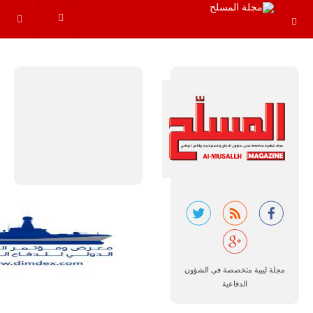
مجموعة من
القواعد
والإجراءات…
للمزيد
البرازيل |
شركة
إمبراير:
أفريقيا
تتصدر العالم
في الطلب
مجلة ليبية متخصصة في الشؤون
المتوقع على
طائرات
الدفاعية
سوبر توكانو.
تتوقع شركة