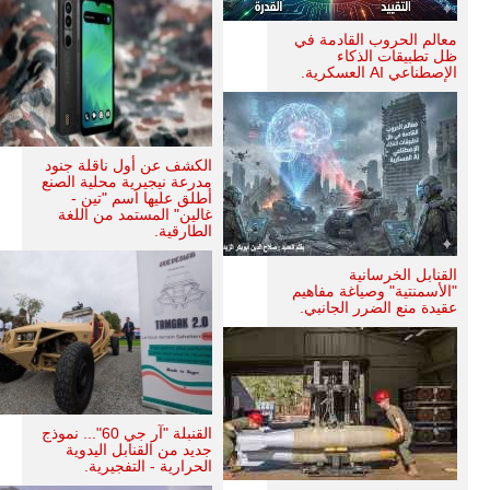
معالم الحروب القادمة في
ظل تطبيقات الذكاء
الإصطناعي AI العسكرية.
الكشف عن أول ناقلة جنود
مدرعة نيجيرية محلية الصنع
أطلق عليها اسم "تين -
غالين" المستمد من اللغة
الطارقية.
القنابل الخرسانية
"الأسمنتية" وصياغة مفاهيم
عقيدة منع الضرر الجانبي.
القنبلة "آر جي 60"... نموذج
جديد من القنابل اليدوية
الحرارية - التفجيرية.