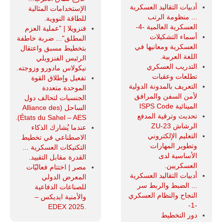
أدبيات التقاليد العسكرية
الإستخدامات المثالية
... منظومة الرتب
للطاقة النووية.
العسكرية العالمية -4-
فنزويلا | "عملية العزم
أسماء التشكيلات
المطلق"... ضربة خاطفة
العسكرية ومعانيها في
بتخطيط مسبق واعتقال
اللغة العربية.
الرئيس الفنزويلي
التدريب العسكري
نيكولاس مادورو وزوجته.
تطلعات وعقبات
تفعيل وإطلاق القوة
التعريف بالمدونة الدولية
الموحدة متعددة
لأمن السفن والمرافق
الجنسيات لتحالف دول
المينائية ISPS Code
الساحل (Alliance des
تحديث وترقية المدفع
États du Sahel – AES).
الرشاش ZU-23
عندما يُشارك الذكاء
التعليم الإلكتروني
الاصطناعي في تخطيط
وتطوير المهارات
التكتيكات العسكرية ...
الأساسية لدى
القدرة مقابل التقييد.
العسكريين.
مصر | اختتام فعاليّات
أدبيات التقاليد العسكرية
المعرض الدولي
... الضبط والربط سر
للصناعات الدفاعية
النجاح والنظام العسكري
والأمنية ايديكس ‒
-1-
.EDEX 2025
دور التخطيط