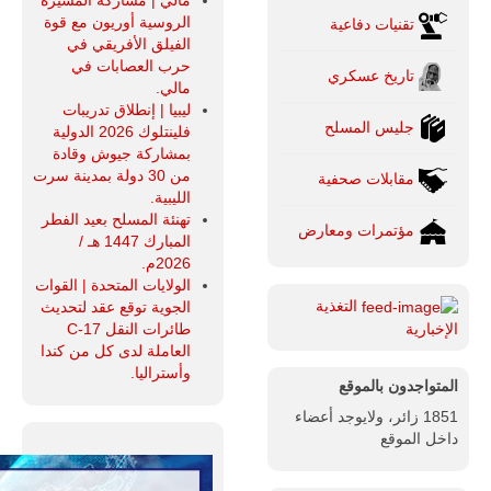
مالي | مشاركة المسيرة
تُوصف بأنها
الروسية أوريون مع قوة
تقنيات دفاعية
اختبار عملي
جديد لإمكانية
الفيلق الأفريقي في
تقريب
حرب العصابات في
تاريخ عسكري
المسافات بين
مالي.
المؤسستين
ليبيا | إنطلاق تدريبات
العسكريتين في
جليس المسلح
فلينتلوك 2026 الدولية
شرق البلاد
بمشاركة جيوش وقادة
وغربها، وسط
حضور دولي
من 30 دولة بمدينة سرت
مقابلات صحفية
تقوده الولايات
الليبية.
المتحدة وشراكة
تهنئة المسلح بعيد الفطر
مؤتمرات ومعارض
مباشرة مع
المبارك 1447 هـ /
أطراف ليبية
2026م.
منقسمة منذ…
الولايات المتحدة | القوات
للمزيد
التغذية
الجوية توقع عقد لتحديث
طائرات النقل C-17
الإخبارية
العاملة لدى كل من كندا
وأستراليا.
المتواجدون بالموقع
1851 زائر، ولايوجد أعضاء
داخل الموقع