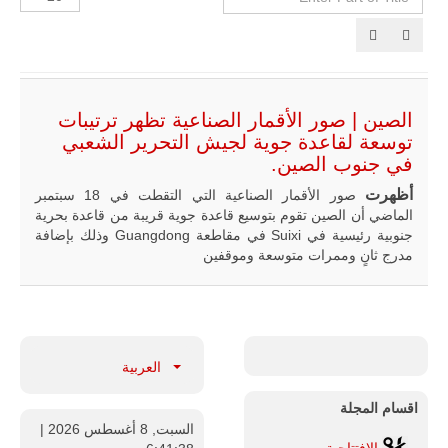
Part
الإظهارات:
of
Tit
مالي |
مشاركة
المسيرة
الروسية
أوريون مع
الصين | صور الأقمار الصناعية تظهر ترتيبات
قوة الفيلق
توسعة لقاعدة جوية لجيش التحرير الشعبي
الأفريقي في
في جنوب الصين.
حرب
العصابات في
أظهرت
صور الأقمار الصناعية التي التقطت في 18 سبتمبر
مالي.
الماضي أن الصين تقوم بتوسيع قاعدة جوية قريبة من قاعدة بحرية
مع تصاعد حدة
جنوبية رئيسية في Suixi في مقاطعة Guangdong وذلك بإضافة
الحرب الجوية
مدرج ثانٍ وممرات متوسعة وموقفين
الروسية في
مالي رُصدت
طائرة أوريون
بدون طيار فوق
باماكو وبالنسبة
لحملة مكافحة
التمرد في
العربية
منطقة الساحل،
فإن الجمع بين
اقسام المجلة
قدرة طائرة
السبت, 8 أغسطس 2026
أوريون على
|
التحليق…
الإفتتاحية