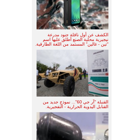
الكشف عن أول ناقلة جنود مدرعة
نيجيرية محلية الصنع أطلق عليها اسم
"تين - غالين" المستمد من اللغة الطارقية.
القنبلة "آر جي 60"... نموذج جديد من
القنابل اليدوية الحرارية - التفجيرية.