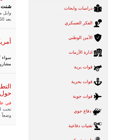
شنت
ح
دراسات وابحاث
وابل م
بعد 50 عاما ويوم واحد من شن هجوما خلال عطلة يوم الغفران اليهودي
الفكر العسكري
الأمن الوطني
أمريك
بدا
ادارة الأزمات
سواء ك
مشاريع
قوات برية
قوات بحرية
التطب
حول 
قوات جوية
في عا
تحت ال
دفاع جوي
وضعاً خ
تقنيات دفاعية