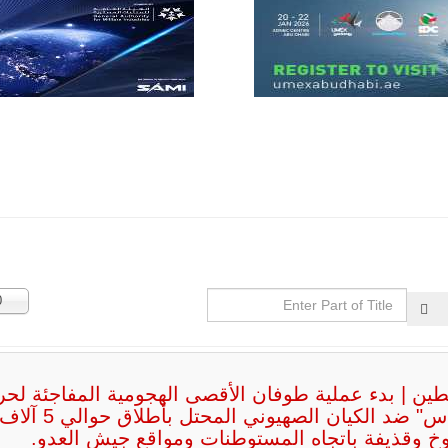
سوبر توكانو"
خلال العشرين
عاماً المقبلة، مع
توقعات بتوريد
نحو 150…
للمزيد
Enter
عدد
0
Part
الإظه
of
مالي |
Title
مشاركة
المسيرة
ين | بدء عملية طوفان الأقصى الهجومية المفاجئة لحر
الروسية
أوريون مع
"حماس" ضد الكيان الصهيوني المحتل بأطلاق حوالي 5 آلا
قوة الفيلق
خ وقذيفة باتجاه المستوطنات ومواقع جيش العدو.
الأفريقي في