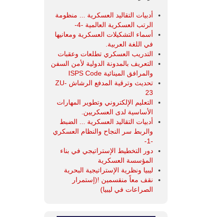
أدبيات التقاليد العسكرية ... منظومة
الرتب العسكرية العالمية -4-
أسماء التشكيلات العسكرية ومعانيها
في اللغة العربية.
التدريب العسكري تطلعات وعقبات
التعريف بالمدونة الدولية لأمن السفن
والمرافق المينائية ISPS Code
تحديث وترقية المدفع الرشاش ZU-
23
التعليم الإلكتروني وتطوير المهارات
الأساسية لدى العسكريين.
أدبيات التقاليد العسكرية ... الضبط
والربط سر النجاح والنظام العسكري
-1-
دور التخطيط الإستراتيجي في بناء
المؤسسة العسكرية
ليبيا ونظرية الإستراتيجية البحرية
نقف معاً منقسمين !(إستمرار
الصراعات في ليبيا)