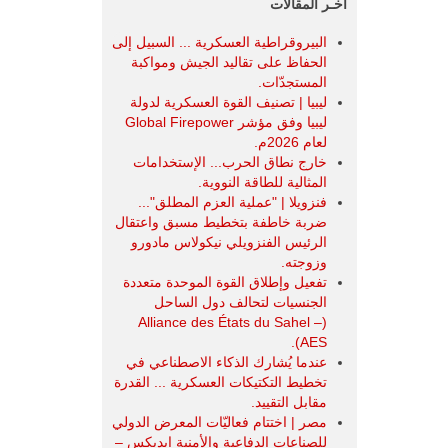
آخـر المقالات
البيروقراطية العسكرية ... السبيل إلى
الحفاظ على تقاليد الجيش ومواكبة
المستجدّات.
ليبيا | تصنيف القوة العسكرية لدولة
ليبيا وفق مؤشر Global Firepower
لعام 2026م.
خارج نطاق الحرب... الإستخدامات
المثالية للطاقة النووية.
فنزويلا | "عملية العزم المطلق"...
ضربة خاطفة بتخطيط مسبق واعتقال
الرئيس الفنزويلي نيكولاس مادورو
وزوجته.
تفعيل وإطلاق القوة الموحدة متعددة
الجنسيات لتحالف دول الساحل
(Alliance des États du Sahel –
AES).
عندما يُشارك الذكاء الاصطناعي في
تخطيط التكتيكات العسكرية ... القدرة
مقابل التقييد.
مصر | اختتام فعاليّات المعرض الدولي
للصناعات الدفاعية والأمنية ايديكس ‒