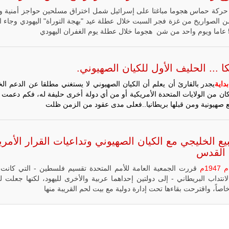
حرب
ركة حماس هجوما مباغتا على إسرائيل شمل اختراق مسلحين حواجز أمنية و
العصابات في
ن الصواريخ من غزة فجر السبت خلال عطلة عيد "بهجة التوراة" اليهودي وجاء ا
مالي.
مع تصاعد حدة
الحرب الجوية
الروسية في
مالي رُصدت
ا ... الحليف الأول للكيان الصهيوني.
طائرة أوريون
بدون طيار فوق
ية
يجدر بالقارئ أن يعلم أن الكيان الصهيوني لا يستغني مطلقا عن الدعم ال
باماكو وبالنسبة
ان من الولايات المتحدة الأمريكية أو من أي دولة أخرى حليفة له، فكم دعمت 
لحملة مكافحة
 صهيونية ومن قبلها بريطانيا..فعلى مدى عقود من الزمن ظلت
التمرد في
منطقة الساحل،
فإن الجمع بين
قدرة طائرة
يع الخليجي مع الكيان الصهيوني وتداعيات القرار الأمر
أوريون على
التحليق…
القدس
للمزيد
م
1947م
قررت الجمعية العامة للأمم المتحدة تقسيم فلسطين - التي كانت 
انتداب البريطاني - إلى دولتين إحداهما عربية والأخرى لليهود، لكنها جعلت 
اصاً، واقترحت بقاءها تحت إدارة دولية مع بيت لحم القريبة منها