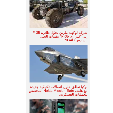
شركة لوكهيد مارتن تحوّل طائرة F-35
إلى "فيراري F-35" بتقنيات الجيل
السادس NGAD.
نوكيا تطلق حلول اتصالات تكتيكية جديدة
مع هاتف Nokia Mission-Safe المخصص
للعمليات العسكرية.