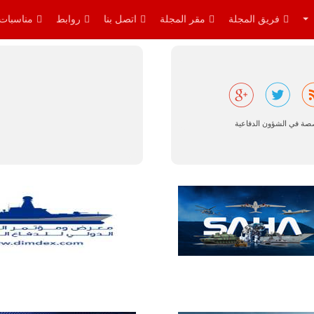
فريق المجلة
مقر المجلة
اتصل بنا
روابط
مناسبات
البرازيل |
شركة
إمبراير:
صصة في الشؤون الدفاعية
أفريقيا
تتصدر العالم
في الطلب
المتوقع على
طائرات
سوبر توكانو.
تتوقع شركة
إمبراير البرازيلية
للصناعات الجوية
أن تصبح القارة
الأفريقية أكبر
سوق عالمي
لطائرة الهجوم
الخفيف
والتدريب
المتقدم "A-29