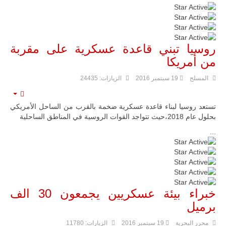
المستخدم:
5
/
5
روسيا تبني قاعدة عسكرية على مقربة
من أمريكا
المسلح
19 سبتمبر 2016
الزيارات: 24435
mpty
تستعد روسيا لبناء قاعدة عسكرية ضخمة بالقرب من الساحل الأمريكي
بحلول عام 2018،حيث تتواجد القوات الروسية في المناطق الساحلية
...
تقييم
المستخدم:
5
/
5
خبراء بيئة عسكريين يجمعون 30 الف
برميل
محرر البحرية
19 سبتمبر 2016
الزيارات: 11780