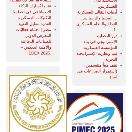
États du Sahel – AES).
الأساسية لدى
عندما يُشارك الذكاء
العسكريين.
الاصطناعي في تخطيط
أدبيات التقاليد العسكرية
التكتيكات العسكرية ...
... الضبط والربط سر
القدرة مقابل التقييد.
النجاح والنظام العسكري
مصر | اختتام فعاليّات
-1-
المعرض الدولي
دور التخطيط
للصناعات الدفاعية
الإستراتيجي في بناء
والأمنية ايديكس ‒
المؤسسة العسكرية
.EDEX 2025
ليبيا ونظرية الإستراتيجية
البحرية
نقف معاً منقسمين !
(إستمرار الصراعات في
ليبيا)