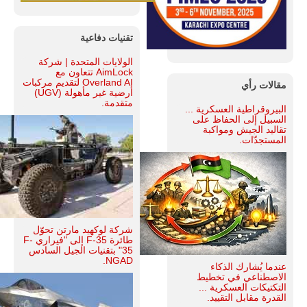
تقنيات دفاعية
الولايات المتحدة | شركة
AimLock تتعاون مع
Overland AI لتقديم مركبات
مقالات رأي
أرضية غير مأهولة (UGV)
متقدمة.
البيروقراطية العسكرية ...
السبيل إلى الحفاظ على
تقاليد الجيش ومواكبة
المستجدّات.
شركة لوكهيد مارتن تحوّل
طائرة F-35 إلى "فيراري F-
35" بتقنيات الجيل السادس
NGAD.
عندما يُشارك الذكاء
الاصطناعي في تخطيط
التكتيكات العسكرية ...
القدرة مقابل التقييد.