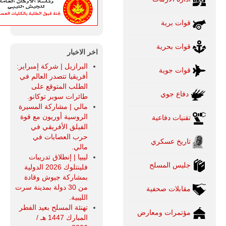
قوات برية
قوات بحرية
اخر الاخبار
البرازيل | شركة إمبراير:
قوات جوية
أفريقيا تتصدر العالم في
الطلب المتوقع على
دفاع جوي
طائرات سوبر توكانو.
مالي | مشاركة المسيرة
الروسية أوريون مع قوة
تقنيات دفاعية
الفيلق الأفريقي في
حرب العصابات في
تاريخ عسكري
مالي.
ليبيا | إنطلاق تدريبات
جليس المسلح
فلينتلوك 2026 الدولية
بمشاركة جيوش وقادة
من 30 دولة بمدينة سرت
مقابلات صحفية
الليبية.
تهنئة المسلح بعيد الفطر
مؤتمرات ومعارض
المبارك 1447 هـ /