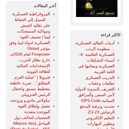
آخـر المقالات
تصفح العدد 46
البيروقراطية العسكرية
... السبيل إلى الحفاظ
على تقاليد الجيش
ومواكبة المستجدّات.
الاكثر قراءة
ليبيا | تصنيف القوة
العسكرية لدولة ليبيا وفق
أدبيات التقاليد العسكرية
مؤشر Global
... منظومة الرتب
Firepower لعام 2026م.
العسكرية العالمية -4-
خارج نطاق الحرب...
أسماء التشكيلات
الإستخدامات المثالية
العسكرية ومعانيها في
للطاقة النووية.
اللغة العربية.
فنزويلا | "عملية العزم
التدريب العسكري
المطلق"... ضربة خاطفة
تطلعات وعقبات
بتخطيط مسبق واعتقال
التعريف بالمدونة الدولية
الرئيس الفنزويلي
لأمن السفن والمرافق
نيكولاس مادورو وزوجته.
المينائية ISPS Code
تفعيل وإطلاق القوة
تحديث وترقية المدفع
الموحدة متعددة
الرشاش ZU-23
الجنسيات لتحالف دول
التعليم الإلكتروني
الساحل (Alliance des
وتطوير المهارات