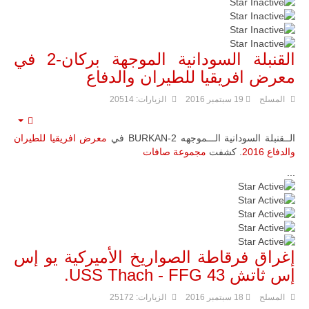
القنبلة السودانية الموجهة بركان-2 في
معرض افريقيا للطيران والدفاع
المسلح
19 سبتمبر 2016
الزيارات: 20514
mpty
الــقنبلة السودانية الـــموجهه BURKAN-2 في
معرض افريقيا للطيران
والدفاع 2016
. كشفت
مجموعة صافات
...
تقييم
المستخدم:
5
/
5
إغراق فرقاطة الصواريخ الأميركية يو إس
إس ثاتش USS Thach - FFG 43.
المسلح
18 سبتمبر 2016
الزيارات: 25172