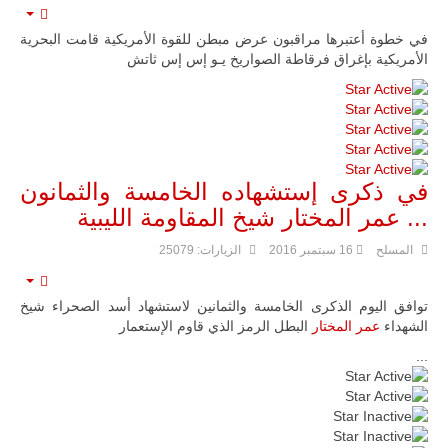
mpty
في خطوة أعتبرها مراقبون عرض مبطن للقوة الأمريكية قامت البحرية
الأمريكية بإغراق فرقاطة الصواريخ يـو إس إس ثاتش
تقييم
المستخدم:
5
/
5
في ذكرى إستشهاده الخامسة والثمانون
... عمر المختار شيخ المقاومة الليبية
المسلح
16 سبتمبر 2016
الزيارات: 25079
mpty
توافق اليوم الذكرى الخامسة والثمانين لاستشهاد أسد الصحراء شيخ
الشهداء
عمر المختار
البطل الرمز الذي قاوم الإستعمار
...
تقييم
المستخدم:
2
/
5