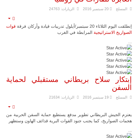
حضور دولي
تقوده الولايات
المسلح
20 سبتمبر 2016
الزيارات: 24763
المتحدة وشراكة
مباشرة مع
mpty
أطراف ليبية
إنطلقت اليوم الثلاثاء 20 سبتمبر/أيلول تدريبات قيادة وأركان فرقة
قوات
منقسمة منذ…
الصواريخ الاستراتيجية
المرابطة في الغرب
للمزيد
...
تقييم
المستخدم:
5
/
5
إبتكار سلاح بريطاني مستقبلي لحماية
السفن
المسلح
19 سبتمبر 2016
الزيارات: 21634
mpty
يعتزم الجيش البريطاني تطوير مدفع يستطيع حماية السفن الحربية من
هجمات الصواريخ، كما يجنب جنود القوات البرية قذائف الهاون وستظهر
...
تقييم