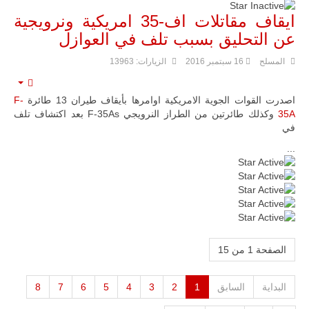
ايقاف مقاتلات اف-35 امريكية ونرويجية
عن التحليق بسبب تلف في العوازل
المسلح
16 سبتمبر 2016
الزيارات: 13963
mpty
اصدرت القوات الجوية الامريكية اوامرها بأيقاف طيران 13 طائرة
F-
35A
وكذلك طائرتين من الطراز النرويجي F-35As بعد اكتشاف تلف
في
...
تقييم
المستخدم:
5
/
5
الصفحة 1 من 15
البداية
السابق
1
2
3
4
5
6
7
8