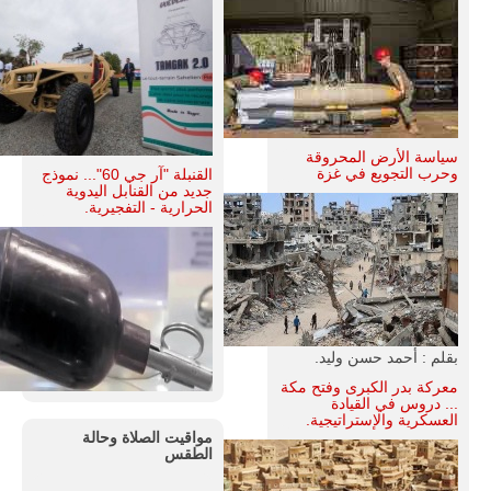
سياسة الأرض المحروقة
وحرب التجويع في غزة
القنبلة "آر جي 60"... نموذج
جديد من القنابل اليدوية
الحرارية - التفجيرية.
بقلم : أحمد حسن وليد.
معركة بدر الكبرى وفتح مكة
... دروس في القيادة
العسكرية والإستراتيجية.
مواقيت الصلاة وحالة
الطقس