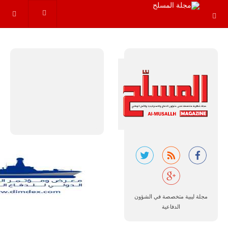
المتقدم "A-29
سوبر توكانو"
خلال العشرين
عاماً المقبلة، مع
توقعات بتوريد
نحو 150…
للمزيد
مالي |
مشاركة
المسيرة
مجلة ليبية متخصصة في الشؤون
الروسية
الدفاعية
أوريون مع
قوة الفيلق