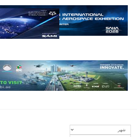
الأفريقي في
حرب
العصابات في
مالي.
مع تصاعد حدة
الحرب الجوية
الروسية في
مالي رُصدت
طائرة أوريون
بدون طيار فوق
باماكو وبالنسبة
لحملة مكافحة
التمرد في
منطقة الساحل،
فإن الجمع بين
قدرة طائرة
أوريون على
التحليق…
للمزيد