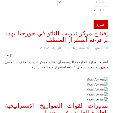
فلترة
إفتتاح مركز تدريب للناتو في جورجيا يهدد
ليبيا | إنطلاق
تدريبات
بزعزعة استقرار المنطقة
فلينتلوك
2026 الدولية
المسلح
20 سبتمبر 2016
الزيارات: 23702
بمشاركة
جيوش وقادة
من 30 دولة
mpty
أعتبرت وزارة الخارجية الروسية أن افتتاح مركز تدريب لـ
حلف الناتو
في
بمدينة سرت
الليبية.
جمهورية جورجيا
يمثل خطوة استفزازية وعاملا يزعزع
في خطوة
...
تُوصف بأنها
تقييم
اختبار عملي
المستخدم:
5
/
5
جديد لإمكانية
تقريب
المسافات بين
المؤسستين
العسكريتين في
مناورات لقوات الصواريخ الإستراتيجية
شرق البلاد
العابرة للقارات في روسيا
وغربها، وسط