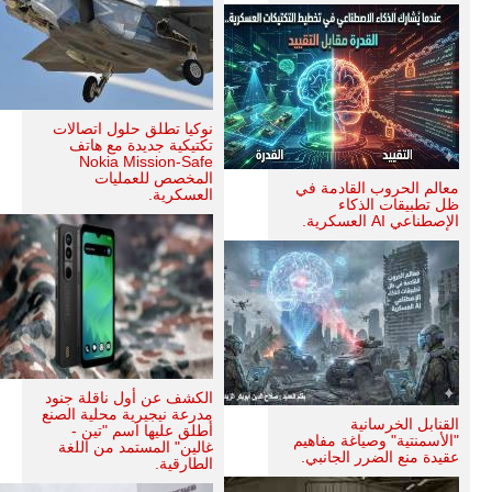
نوكيا تطلق حلول اتصالات
تكتيكية جديدة مع هاتف
Nokia Mission-Safe
المخصص للعمليات
معالم الحروب القادمة في
العسكرية.
ظل تطبيقات الذكاء
الإصطناعي AI العسكرية.
الكشف عن أول ناقلة جنود
مدرعة نيجيرية محلية الصنع
القنابل الخرسانية
أطلق عليها اسم "تين -
"الأسمنتية" وصياغة مفاهيم
غالين" المستمد من اللغة
عقيدة منع الضرر الجانبي.
الطارقية.