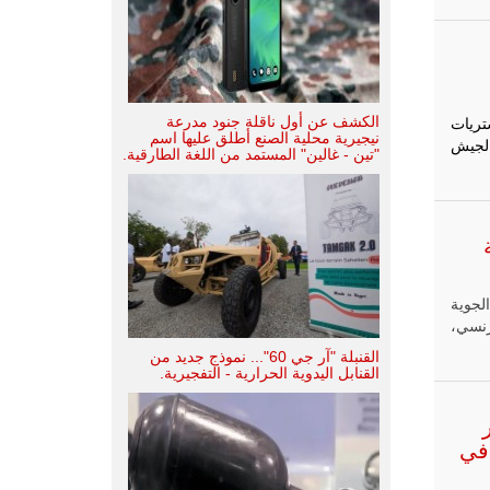
الكشف عن أول ناقلة جنود مدرعة
تريات
نيجيرية محلية الصنع أطلق عليها اسم
حدثتين من طراز Leclerc XLR إلى الجيش
"تين - غالين" المستمد من اللغة الطارقية.
لجوية
رنسي،
القنبلة "آر جي 60"... نموذج جديد من
القنابل اليدوية الحرارية - التفجيرية.
ماء AUV للعمل في