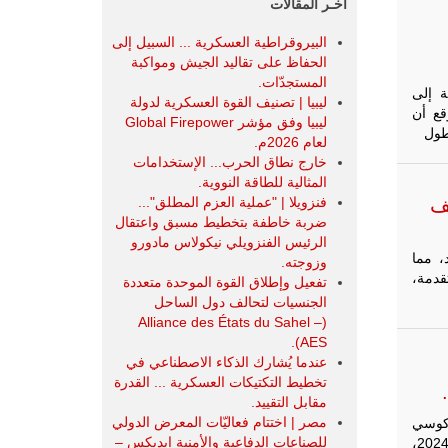
آخـر المقالات
البيروقراطية العسكرية ... السبيل إلى
الحفاظ على تقاليد الجيش ومواكبة
المستجدّات.
رنسية المقاتلة إلى
ليبيا | تصنيف القوة العسكرية لدولة
Avions Legend ومن المتوقع أن
ليبيا وفق مؤشر Global Firepower
طول
لعام 2026م.
خارج نطاق الحرب... الإستخدامات
المثالية للطاقة النووية.
ف
فنزويلا | "عملية العزم المطلق"...
ضربة خاطفة بتخطيط مسبق واعتقال
الرئيس الفنزويلي نيكولاس مادورو
، مما
وزوجته.
قدمة،
تفعيل وإطلاق القوة الموحدة متعددة
الجنسيات لتحالف دول الساحل
(Alliance des États du Sahel –
AES).
عندما يُشارك الذكاء الاصطناعي في
تخطيط التكتيكات العسكرية ... القدرة
مقابل التقييد.
مصر | اختتام فعاليّات المعرض الدولي
 كوسي
للصناعات الدفاعية والأمنية ايديكس ‒
الجوية في نجامينا. ففي الساعة 12:30 بتوقيت جرينتش يوم الأربعاء 11 ديسمبر 2024،