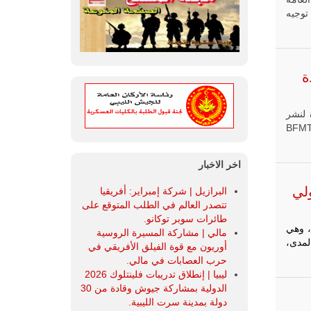
موعة توجيه
ة
 لنشر
عام 2026 لضمان ضمانات أمنية، عند الحاجة ونقلت قناة BFMTV
اخر الاخبار
أمبولي
البرازيل | شركة إمبراير: أفريقيا
تتصدر العالم في الطلب المتوقع على
طائرات سوبر توكانو.
ية، وهي
مالي | مشاركة المسيرة الروسية
لمدى،
أوريون مع قوة الفيلق الأفريقي في
حرب العصابات في مالي.
ليبيا | إنطلاق تدريبات فلينتلوك 2026
الدولية بمشاركة جيوش وقادة من 30
دولة بمدينة سرت الليبية.