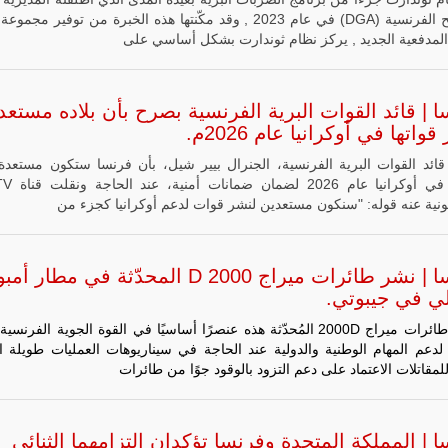
للتسليح الفرنسية (DGA) في عام 2023 , وقد مكّنتها هذه الخبرة من توفير مج
مالي |
مشاركة
المدفعية الجديد , يركز نظام ثوندارت بشكل أساسي على
المسيرة
الروسية
أوريون مع
قوة الفيلق
 | قائد القوات البرية الفرنسية بصرح بأن بلاده مستعد
الأفريقي في
واتها في أوكرانيا عام 2026م.
حرب
العصابات في
ائد القوات البرية الفرنسية، الجنرال بيير شيل، بأن فرنسا ستكون مستعدة
مالي.
قواتها في أوكرانيا 
مع تصاعد حدة
يونية عنه قوله: "سنكون مستعدين لنشر قوات لدعم أوكرانيا كجزء من
الحرب الجوية
الروسية في
مالي رُصدت
طائرة أوريون
فرنسا | نشر طائرات ميراج 2000 D المحدّثة في مطار 
بدون طيار فوق
لي في جيبوتي.
باماكو وبالنسبة
لحملة مكافحة
طائرات ميراج 2000D المُحدّثة هذه عنصرًا أساسيًا في القوة الجوية الفرنس
التمرد في
منطقة الساحل،
لدعم المهام الوطنية والدولية عند الحاجة في سيناريوهات العمليات طويلة ا
فإن الجمع بين
مقاتلات الاعتماد على دعم التزود بالوقود جوًا من طائرات
قدرة طائرة
أوريون على
التحليق…
 | المملكة المتحدة وفرنسا تؤكدان التزامهما الثنائي
للمزيد