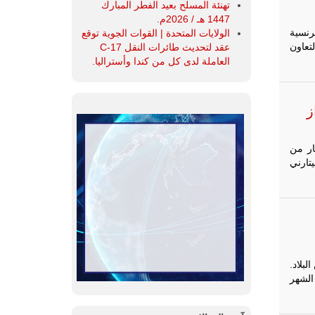
تهنئة المسلح بعيد الفطر المبارك
1447 هـ / 2026م.
رية الفرنسية
الولايات المتحدة | القوات الجوية توقع
تعاون
عقد لتحديث طائرات النقل C-17
العاملة لدى كل من كندا وأستراليا.
ز
 طيار من
يتارني
لبلاد.
الشهر