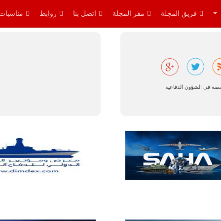
القواعد
والإجراءات…
فريق المجلة
مقر المجلة
اتصل بنا
روابط
مناسبات
للمزيد
صصة في الشؤون الدفاعية
البرازيل |
شركة
إمبراير:
أفريقيا
تتصدر العالم
في الطلب
المتوقع على
طائرات
سوبر توكانو.
تتوقع شركة
إمبراير البرازيلية