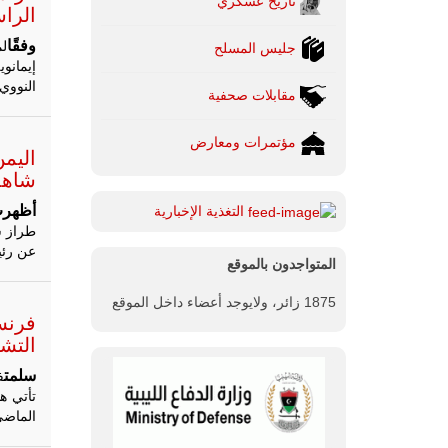
تاريخ عسكري
الرا
وفقًا
جليس المسلح
إيمانو
النووي 
مقابلات صحفية
مؤتمرات ومعارض
اليم
شاهد 
أظهر
التغذية الإخبارية
طراز شا
عن رئي
المتواجدون بالموقع
1875 زائر، ولايوجد أعضاء داخل الموقع
فرنس
التشا
سلمت
ف
تأتي ه
الماضي