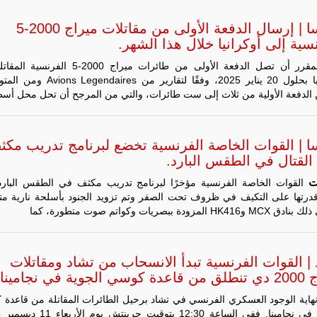
جديد لإمكانية
تقريب
فرنسا | إرسال الدفعة الأولى من مقاتلات ميراج 2000-5
المسافات بين
سية إلى أوكرانيا خلال هذا الشهر.
المؤسستين
العسكريتين في
المقرر أن تصل الدفعة الأولى من طائرات ميراج 2000-5 الف
شرق البلاد
وغربها، وسط
أوكرانيا بحلول 20 يناير 2025، وفقًا لتقارير من aires
حضور دولي
الدفعة الأولية من ثلاث إلى ست طائرات، والتي من المرجح أن تحل محل أس
تقوده الولايات
المتحدة وشراكة
مباشرة مع
أطراف ليبية
ا | القوات الخاصة الفرنسية تخضع لبرنامج تدريب مكث
منقسمة منذ…
القتال في الطقس البارد.
للمزيد
ت
القوات الخاصة الفرنسية مؤخرًا لبرنامج تدريب مكثف في الطقس البارد
درتها على التكيف في ظروف تحت الصفر وتم تزويد الجنود بأسلحة نارية مت
HK4 المزودة ببصريات وكواتم صوت متطورة، كما
| القوات الفرنسية تبدأ الانسحاب من تشاد ومقاتلات
جوية في نجامينا.
هاية الوجود العسكري الفرنسي في تشاد برحيل الطائرات المقاتلة من قاعدة