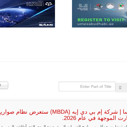
للصناعات الجوية
أن تصبح القارة
الأفريقية أكبر
سوق عالمي
لطائرة الهجوم
الخفيف
والتدريب
المتقدم "A-29
سوبر توكانو"
خلال العشرين
عاماً المقبلة، مع
توقعات بتوريد
نحو 150…
للمزيد
Enter
عدد
0
Part
الإظه
of
Title
فرنسا | شركة إم بي دي إيه (MBDA) ستعرض نظام صوار
رت الموجهة في عام 2026.
م ثوندارت جزءًا من برنامج الضربات البرية بعيدة المدى الذي أطلقته المديرية ا