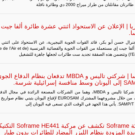
رتان مقاتلتان من طراز ميراج 2000 دي وطائرة ناقلة
يا | الإعلان عن الاستحواذ اثنتي عشرة طائرة ألفا جيت
ا.
جنرال حسن أبو بكر، قائد القوات الجوية النيجيرية، عن الاستحواذ على اثنتي
طائرة ألفا جيت إي مستعملة من القوات الجوية والفضائية الفرنسي
لجعلها جاهزة للتشغيل
فرنسا | شركتي تاليس و MBDA تدفعان بنظام الدفاع الج
 منافسة إسرائيلية شرسة.
شركتا تاليس و MBDA، وهما من الشركات المصنعة الرائدة في مجال ال
فرنسا، من خلال مشروعهما المشترك EUROSAM لإقناع اليونان بتبني نظام ص
 إلى
شركة Soframe تكشف عن مركبة rame HE441
دة المزودة بنظام الليزر المضاد للطائرات بدون طيار