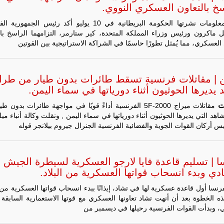
سخ بالتعاون العسكري النووي.
لمعلومات نشرتها الحكومة البريطانية في 10 يوليو أكد رئيس الجمهو
يل ماكرون ورئيس وزراء المملكة المتحدة، كير ستارمر، التزامهما الراسخ بال
العسكري، مما يُمثل تطورًا حاسمًا في الشراكة الاستراتيجية بين القوتين
ن | مقاتلات فرنسية تسقط طائرات بدون طيار من طرا
يديرها الحوثيون أثناء دورياتها في سماء اليمن.
ت
مقاتلات ميراج 2000-5F الفرنسية أداءً قويًا في مواجهة طائرات بدون
هد التي يديرها الحوثيون أثناء دورياتها في سماء اليمن , ونقلت وكالة أنباء ميل
ليبيا | إنطلاق
س أركان القوات الجوية والفضائية الفرنسية الجنرال جيروم بيلانجر قوله
تدريبات
فلينتلوك
2026 الدولية
بمشاركة
ا | تسليم قاعدة فايا لارجو العسكرية لسيطرة الجيش
جيوش وقادة
دي وبدء انسحاب قواتها العسكرية من البلاد.
من 30 دولة
بمدينة سرت
رنسا أول قاعدة عسكرية لها في تشاد، إيذانًا ببدء انسحاب قواتها العسكرية من ا
الليبية.
ذه الخطوة بعد أن أنهت تشاد تعاونها العسكري مع قوتها الاستعمارية السابقة 
في خطوة
، وبدأت القوات الفرنسية رحيلها في ديسمبر من
تُوصف بأنها
اختبار عملي