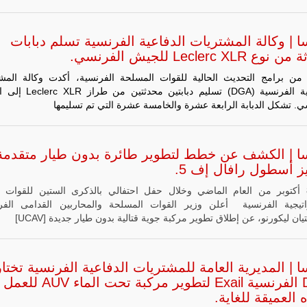
 | وكالة المشتريات الدفاعية الفرنسية تسلم دبابات
 Leclerc XLR للجيش الفرنسي.
ن برامج التحديث الحالية للقوات المسلحة الفرنسية، أكدت وكالة المش
الدفاعية الفرنسية (DGA) تسليم دبابتين م
ي. تشكل الدبابة الرابعة عشرة والخامسة عشرة التي تم تسليمها
ا | الكشف عن خطط لتطوير طائرة بدون طيار متقدمة
ز أسطول رافال إف 5.
8 أكتوبر من العام الماضي وخلال حفل احتفالي بالذكرى الستين للقوات ا
اتيجية الفرنسية أعلن وزير القوات المسلحة والمحاربين القدامى الف
ان ليكورنو، عن إطلاق تطوير مركبة جوية قتالية بدون طيار جديدة [UCAV]
 | المديرية العامة للمشتريات الدفاعية الفرنسية تختار
DGA الفرنسية Exail لتطوير مركبة تحت ال
ه العميقة للغاية.