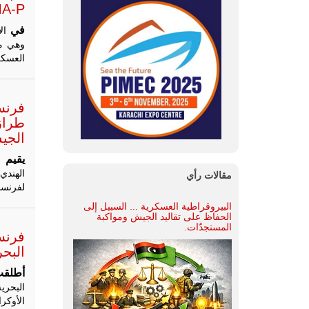
A-P.
في
وهي مر
العسكرية الح
فرنس
الجي
يقيم
الهندي
مقالات رأي
لفرنسا
البيروقراطية العسكرية ... السبيل إلى
الحفاظ على تقاليد الجيش ومواكبة
المستجدّات.
البحر
أطلق
البحري
الأوكر