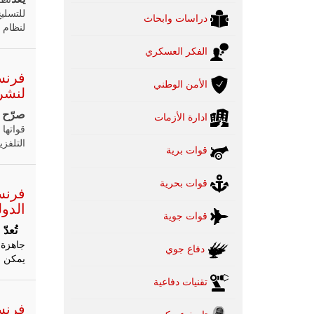
دراسات وابحاث
لنظام 
الفكر العسكري
فرنسا
الأمن الوطني
لنشر ق
صرّح
ق
ادارة الأزمات
التلفز
قوات برية
قوات بحرية
الدو
قوات جوية
تُعدّ
جاهزة 
دفاع جوي
يمكن لل
تقنيات دفاعية
فرنسا