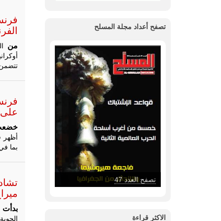
تصفح أعداد مجلة المسلح
الفرن
من
تتضمن 
فرنس
على 
خضع
أظهر ق
بما في ذلك بنادق MCX و16
تصفح العدد 47
تشاد 
ميراج 2000 دي تنطلق من قاعدة كوسي ال
بدأت
ن
الاكثر قراءة