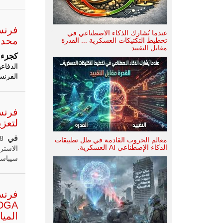
فرنسا
عندما يُشارك الذكاء الاصطناعي في
محدثة من نوع
تخطيط التكتيكات العسكرية ... القدرة
مقابل التقييد.
كجزء
م
الفرنس
فرنس
لتعزي
في
معالم الحروب القادمة في ظل تطبيقات
الذكاء الإصطناعي AI العسكرية.
الاستر
سيباستي
فرنسا
الميا