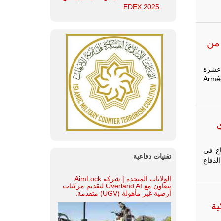
.EDEX 2025
 من
 عشرة
ة (Armée de l’Air et de
وي
دفاع في
تقنيات دفاعية
واريخ الدفاع
الولايات المتحدة | شركة AimLock
تتعاون مع Overland AI لتقديم مركبات
أرضية غير مأهولة (UGV) متقدمة.
Sof التكتيكية