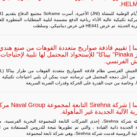
HELM
كبة تكتيكية عالية الأداء رباعية الدفع مصممة لتلبية المتطلبات المتطورة للع
ديثة. تم عرض HE441 في عرض ديناميكي، وسلطت
ا | تقييم قاذفة صواريخ متعددة الفوهات من صنع هندي
طراز Pinaka" بيناكا" للإستحواذ المحتمل لها تلبية لإحتياجات
ش الفرنسي.
 من أجل دمجه المحتمل في ترسانته حيث يمكن أن يلبي احتياجات تكتيكية 
، وخاصة من حيث القدرة على الحركة وقدرات الضربة السريعة
فرنسا | شركة Sirehna التابعة لمج
ية الآلية الجديدة غير المأهولة.
ت
شركة Sirehna، إحدى الشركات التابعة للمجموعة البحرية الفرنسية، م
ة الجديدة ذاتية القيادة ، والتي تم تطويرها نتيجة للدروس المستفادة من 
انية الروسية
قدمت شركة Sirehna، وهي شركة تابعة لمجموعة