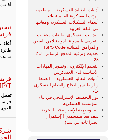
أقلعت طائ
أدبيات التقاليد العسكرية ... منظومة
الرتب العسكرية العالمية -4-
أسماء التشكيلات العسكرية ومعانيها
نيجير
في اللغة العربية.
فرنس
التدريب العسكري تطلعات وعقبات
التعريف بالمدونة الدولية لأمن السفن
أعلن
ال
والمرافق المينائية ISPS Code
تحديث وترقية المدفع الرشاش ZU-
l’Espace) وتتضمن هذه الصفقة تجديد ست طائرات 
23
التعليم الإلكتروني وتطوير المهارات
الأساسية لدى العسكريين.
أدبيات التقاليد العسكرية ... الضبط
SAMP/T إلى اليونان وسط
والربط سر النجاح والنظام العسكري
-1-
تعمل
دور التخطيط الإستراتيجي في بناء
المؤسسة العسكرية
الجوي SAMP/T. يأتي هذا الجهد في الوقت الذي تسعى فيه اليونان
ليبيا ونظرية الإستراتيجية البحرية
نقف معاً منقسمين !(إستمرار
الصراعات في ليبيا)
الجدي