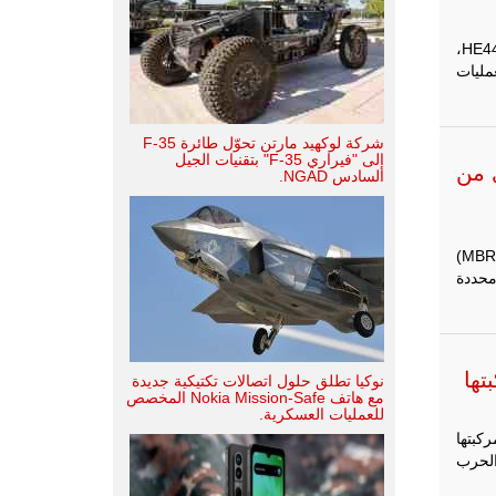
الأيام الوطنية للمشاة (JNI) الأخيرة، أسرت Soframe مجتمع الدفاع بتقديم HE441،
مليات
شركة لوكهيد مارتن تحوّل طائرة F-35
إلى "فيراري F-35" بتقنيات الجيل
 من
السادس NGAD.
الجيش الفرنسي نظام قاذفة الصواريخ متعددة الفوهات من طراز بيناكا (MBRL)
محددة
موعة Naval Group مركبتها
نوكيا تطلق حلول اتصالات تكتيكية جديدة
مع هاتف Nokia Mission-Safe المخصص
للعمليات العسكرية.
ركبتها
الحرب