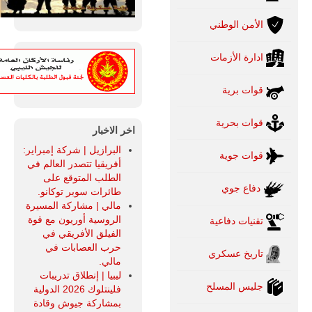
الأمن الوطني
ادارة الأزمات
قوات برية
قوات بحرية
اخر الاخبار
البرازيل | شركة إمبراير:
قوات جوية
أفريقيا تتصدر العالم في
الطلب المتوقع على
دفاع جوي
طائرات سوبر توكانو.
مالي | مشاركة المسيرة
الروسية أوريون مع قوة
تقنيات دفاعية
الفيلق الأفريقي في
حرب العصابات في
تاريخ عسكري
مالي.
ليبيا | إنطلاق تدريبات
جليس المسلح
فلينتلوك 2026 الدولية
بمشاركة جيوش وقادة