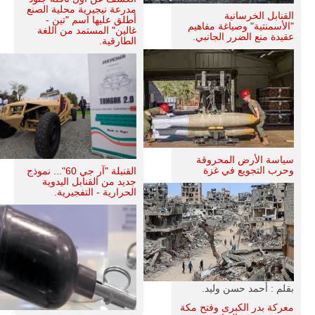
مدرعة نيجيرية محلية الصنع
القنابل الخرسانية
أطلق عليها اسم "تين -
"الأسمنتية" وصياغة مفاهيم
غالين" المستمد من اللغة
عقيدة منع الضرر الجانبي.
الطارقية.
سياسة الأرض المحروقة
وحرب التجويع في غزة
القنبلة "آر جي 60"... نموذج
جديد من القنابل اليدوية
الحرارية - التفجيرية.
بقلم : أحمد حسن وليد.
معركة بدر الكبرى وفتح مكة