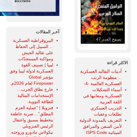
آخـر المقالات
تصفح العدد 46
البيروقراطية العسكرية
... السبيل إلى الحفاظ
على تقاليد الجيش
ومواكبة المستجدّات.
الاكثر قراءة
ليبيا | تصنيف القوة
العسكرية لدولة ليبيا وفق
أدبيات التقاليد العسكرية
مؤشر Global
... منظومة الرتب
Firepower لعام 2026م.
العسكرية العالمية -4-
خارج نطاق الحرب...
أسماء التشكيلات
الإستخدامات المثالية
العسكرية ومعانيها في
للطاقة النووية.
اللغة العربية.
فنزويلا | "عملية العزم
التدريب العسكري
المطلق"... ضربة خاطفة
تطلعات وعقبات
بتخطيط مسبق واعتقال
التعريف بالمدونة الدولية
الرئيس الفنزويلي
لأمن السفن والمرافق
نيكولاس مادورو وزوجته.
المينائية ISPS Code