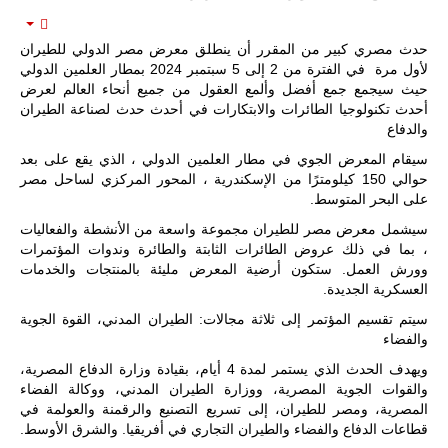
المسيرة
الروسية
mpty
أوريون مع
حدث مصري كبير من المقرر أن ينطلق معرض مصر الدولي للطيران
قوة الفيلق
الأفريقي في
لأول مرة في الفترة من 2 إلى 5 سبتمبر 2024 بمطار العلمين الدولي
حرب
حيث سيجمع جمع أفضل وألمع العقول من جميع أنحاء العالم لعرض
العصابات في
أحدث تكنولوجيا الطائرات والابتكارات
في أحدث حدث لصناعة الطيران
مالي.
والدفاع
مع تصاعد حدة
سيقام المعرض الجوي في مطار العلمين الدولي ، الذي يقع على بعد
الحرب الجوية
الروسية في
حوالي 150 كيلومترًا من الإسكندرية ، المحور المركزي لساحل مصر
مالي رُصدت
على البحر المتوسط.
طائرة أوريون
سيشمل معرض مصر للطيران مجموعة واسعة من الأنشطة والفعاليات
بدون طيار فوق
باماكو وبالنسبة
، بما في ذلك عروض الطائرات الثابتة والطائرة وندوات المؤتمرات
لحملة مكافحة
وورش العمل. ستكون أرضية المعرض مليئة بالمنتجات والخدمات
التمرد في
العسكرية الجديدة.
منطقة الساحل،
فإن الجمع بين
سيتم تقسيم المؤتمر إلى ثلاثة مجالات: الطيران المدني، القوة الجوية
قدرة طائرة
والفضاء
أوريون على
التحليق…
ويهدف الحدث الذي يستمر لمدة 4 أيام، بقيادة وزارة الدفاع المصرية،
والقوات الجوية المصرية، ووزارة الطيران المدني، ووكالة الفضاء
للمزيد
المصرية، ومصر للطيران، إلى تسريع التصنيع والرقمنة والعولمة في
قطاعات الدفاع والفضاء والطيران التجاري في أفريقيا. والشرق الأوسط.