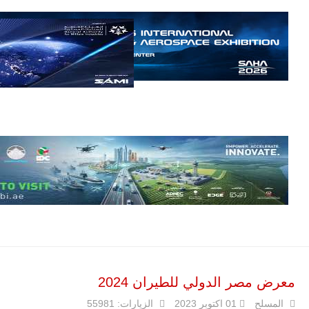
سوق عالمي
لطائرة الهجوم
الخفيف
والتدريب
المتقدم "A-29
سوبر توكانو"
خلال العشرين
عاماً المقبلة، مع
توقعات بتوريد
نحو 150…
للمزيد
معرض مصر الدولي للطيران 2024
مالي |
مشاركة
المسلح
01 اكتوبر 2023
الزيارات: 55981