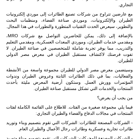
التجاري.
مع عارضين تتراوح من شركات تصنيع الطائرات إلى موردي إلكترونيات
الطيران والإلكترونيات، وموردي صناعة الفضاء، ومنظمات البحث
والتطوير، سيعرض الحدث التقنيات المتطورة والتطورات في هذا المجال.
بالإضافة إلى ذلك، يمكن للحاضرين التواصل مع شركات MRO،
ومقدمي خدمات الطيران، وموردي المعدات العسكرية، ومقدمي التعليم
والتدريب، مما يوفر تجربة شاملة للمتخصصين في صناعة الطيران. لا
تفوت فرصتك لاكتشاف مستقبل الطيران في معرض مصر الدولي
للطيران.
وسيتضمن معرض مصر الدولي للطيران مجموعة واسعة من الأنشطة
والفعاليات، بما في ذلك الطائرات الثابتة وعروض الطيران وندوات
المؤتمرات وورش العمل. وستكون أرضية المعرض مليئة بأحدث
المنتجات والخدمات التي تشكل مستقبل صناعة الطيران.
من يجب أن يعرض؟
فيما يلي مجموعة صغيرة من الفئات. للاطلاع على القائمة الكاملة لفئات
المنتجات في مجالات الدفاع والفضاء والطيران التجاري:
- الشركات المصنعة للطائرات: الشركات التي تقوم بتصميم وبناء وتوريد
طائرات تجارية وعسكرية وطائرات رجال الأعمال والطيران العام.
- الشركات المصنعة للمحركات: الشركات التي تقوم بتصميم وبناء وتوريد