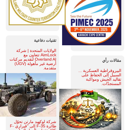
تقنيات دفاعية
الولايات المتحدة | شركة
AimLock تتعاون مع
Overland AI لتقديم مركبات
مقالات رأي
أرضية غير مأهولة (UGV)
متقدمة.
البيروقراطية العسكرية ...
السبيل إلى الحفاظ على
تقاليد الجيش ومواكبة
المستجدّات.
شركة لوكهيد مارتن تحوّل
طائرة F-35 إلى "فيراري F-