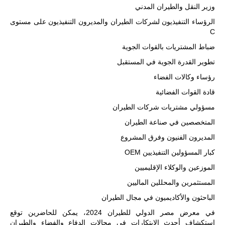
المؤسستين
وزير النقل والطيران المدني
العسكريتين في
الرؤساء التنفيذيون لشركات الطيران والمديرون التنفيذيون على مستوى
شرق البلاد
وغربها، وسط
C
حضور دولي
ضباط المشتريات بالقوات الجوية
تقوده الولايات
المتحدة وشراكة
تطوير القدرة الجوية في المستقبل
مباشرة مع
أطراف ليبية
رؤساء وكالات الفضاء
منقسمة منذ…
قادة القوات الفضائية
للمزيد
مسؤولي مشتريات شركات الطيران
المتخصصين في صناعة الطيران
المديرون الفنيون وفرق المشروع
كبار المسؤولين التنفيذيين OEM
الموزعين والوكلاء الإقليميين
المستثمرين والمحللين الماليين
الباحثون والأكاديميون في مجال الطيران
في معرض مصر الدولي للطيران 2024، يمكن للحاضرين توقع
استكشاف أحدث الابتكارات في مجالات الدفاع والفضاء والطيران