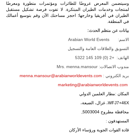
وسيتضمن المعرض عروضًا للطائرات ومؤتمرات متطورة ومعرضًا
لمنتجات وخدمات الطيران المبتكرة. لا تفوت فرصة تشكيل مستقبل
الطيران في أفريقيا وخارجها؛ احجز مساحتك الآن وقم بتوسيع أعمالك
في المنطقة.
بيانات عن منظم الحدث
:
الاسم: Arabian World Events
التسويق والعلاقات العامة والتسجيل
الهاتف: +2 (0) 109 145 5322
ليبيا | إنطلاق
تدريبات
مندوب الاتصالات: Mrs. menna.mansour
فلينتلوك
2026 الدولية
بريد الكتروني :
menna.mansour@arabianworldevents.com
بمشاركة
جيوش وقادة
marketing@arabianworldevents.com
من 30 دولة
المكان :مطار العلمين الدولي
بمدينة سرت
الليبية.
WFJ7+46X، غزال، الضبعة،
في خطوة
محافظة مطروح 5003004,
تُوصف بأنها
اختبار عملي
المستهدفون :
جديد لإمكانية
تقريب
قادة القوات الجوية ورؤساء الأركان
المسافات بين