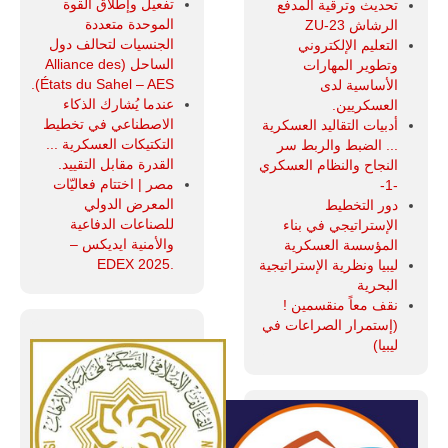
تفعيل وإطلاق القوة
تحديث وترقية المدفع
الموحدة متعددة
الرشاش ZU-23
الجنسيات لتحالف دول
التعليم الإلكتروني
الساحل (Alliance des
وتطوير المهارات
États du Sahel – AES).
الأساسية لدى
عندما يُشارك الذكاء
العسكريين.
الاصطناعي في تخطيط
أدبيات التقاليد العسكرية
التكتيكات العسكرية ...
... الضبط والربط سر
القدرة مقابل التقييد.
النجاح والنظام العسكري
مصر | اختتام فعاليّات
-1-
المعرض الدولي
دور التخطيط
للصناعات الدفاعية
الإستراتيجي في بناء
والأمنية ايديكس ‒
المؤسسة العسكرية
.EDEX 2025
ليبيا ونظرية الإستراتيجية
البحرية
نقف معاً منقسمين !
(إستمرار الصراعات في
ليبيا)