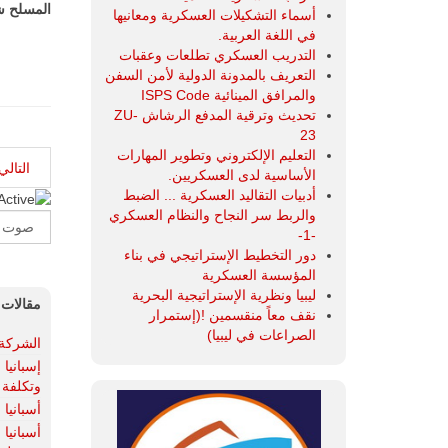
المسلح ش
أسماء التشكيلات العسكرية ومعانيها
في اللغة العربية.
التدريب العسكري تطلعات وعقبات
التعريف بالمدونة الدولية لأمن السفن
والمرافق المينائية ISPS Code
تحديث وترقية المدفع الرشاش ZU-
23
التعليم الإلكتروني وتطوير المهارات
التالي
الأساسية لدى العسكريين.
أدبيات التقاليد العسكرية ... الضبط
تقييم
والربط سر النجاح والنظام العسكري
المستخدم
Please
-1-
Rate
دور التخطيط الإستراتيجي في بناء
المؤسسة العسكرية
ليبيا ونظرية الإستراتيجية البحرية
مقالات 
نقف معاً منقسمين !(إستمرار
الصراعات في ليبيا)
الشركة الإسبانية Escribano-EM&E 
وتكلفة 
أسبانيا
أسبانيا