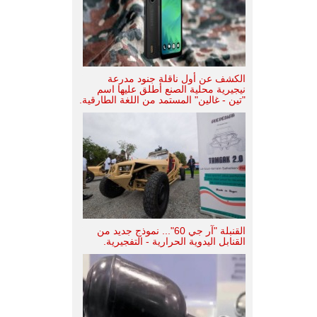
الكشف عن أول ناقلة جنود مدرعة
نيجيرية محلية الصنع أطلق عليها اسم
"تين - غالين" المستمد من اللغة الطارقية.
القنبلة "آر جي 60"... نموذج جديد من
القنابل اليدوية الحرارية - التفجيرية.