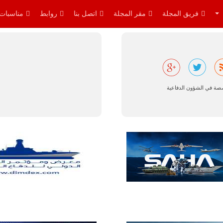
القواعد
والإجراءات…
فريق المجلة
مقر المجلة
اتصل بنا
روابط
مناسبات
للمزيد
صصة في الشؤون الدفاعية
البرازيل |
شركة
إمبراير:
أفريقيا
تتصدر العالم
في الطلب
المتوقع على
طائرات
سوبر توكانو.
تتوقع شركة
إمبراير البرازيلية