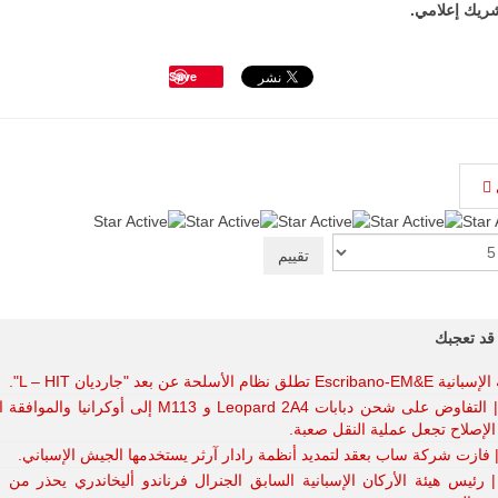
ريك إعلامي.
Save
:
5
/
5
قد تعجبك
تطلق نظام الأسلحة عن بعد "جارديان L – HIT".
إسبانيا | التفاوض على شحن دبابات Leopard 2A4 و M113 إلى أوكرانيا و
الإصلاح تجعل عملية النقل صعبة.
 | فازت شركة ساب بعقد لتمديد أنظمة رادار آرثر يستخدمها الجيش الإسباني.
 | رئيس هيئة الأركان الإسبانية السابق الجنرال فرناندو أليخاندري يحذر من 