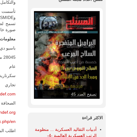
والتكامل 
تسمح لصنا
صورة خارج
معلومات ا
باسيو دي لاس 
28045 مدريد، إسبانيا
عام
سكرتاري
تجاري
ndef.com
تصفح العدد 47
الصحافة و
ndef.org
الاكثر قراءة
ex.php/en
أدبيات التقاليد العسكرية ... منظومة
اطلب المز
الرتب العسكرية العالمية -4-