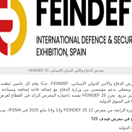
مالي |
مشاركة
المسيرة
الروسية
أوريون مع
قوة الفيلق
الأفريقي في
حرب
العصابات في
مالي.
مع تصاعد حدة
الحرب الجوية
الروسية في
معرض الدفاع والأمن الدولي الإسباني .FEINDEF 25
مالي رُصدت
طائرة أوريون
بدون طيار فوق
يعتبر معرض الدفاع والأمن الدولي الإسباني، FEINDEF، حدثًا يقام كل
باماكو وبالنسبة
Feinde ويحظى بدعم مؤسسي من وزارة الدفاع مع إضافة قاعة إضافية ومساحة 
لحملة مكافحة
50000 متر مربع، يعزز FEINDEF 25 نفسه باعتباره المعرض الرائد في القطاع 
التمرد في
 في السوق الدولية.
منطقة الساحل،
فإن الجمع بين
ن معرض FEINDEF 25 12 و13 و14 مايو 2025 في IFEMA، مدريد
قدرة طائرة
أوريون على
ع في معرض فيندف 25؟
التحليق…
الدولية
للمزيد