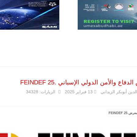
للصناعات الجوية
أن تصبح القارة
الأفريقية أكبر
سوق عالمي
لطائرة الهجوم
الخفيف
والتدريب
المتقدم "A-29
سوبر توكانو"
خلال العشرين
عاماً المقبلة، مع
توقعات بتوريد
نحو 150…
للمزيد
فاع والأمن الدولي الإسباني .FEINDEF 25
لدين أبوبكر الزيداني
13 فبراير 2025
الزيارات: 34328
عرض FEINDEF 25