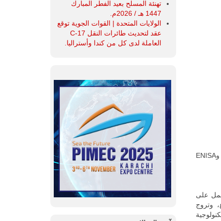
تهنئة المسلح بعيد الفطر المبارك
1447 هـ / 2026م.
الولايات المتحدة | القوات الجوية توقع
عقد لتحديث طائرات النقل C-17
العاملة لدى كل من كندا وأستراليا.
منظمات وكيانات أخرى تابعة للوزارات المذكورة أعلاه مثل CNI وINTA وINCIBE وENISA
مل على
، وتروج
كنولوجية