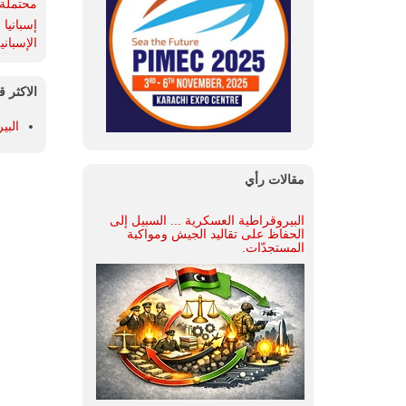
محتملة 
الإسباني
الاكثر ق
البي
مقالات رأي
البيروقراطية العسكرية ... السبيل إلى
الحفاظ على تقاليد الجيش ومواكبة
المستجدّات.