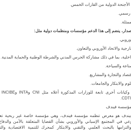
دار، ينضم إلى هذا الدعم مؤسسات ومنظمات دولية مثل:
أوروبي.
ارجية والاتحاد الأوروبي والتعاون.
اخلية، بما في ذلك مشاركة الحرس المدني والشرطة الوطنية والحماية المدنية.
ناعة والسياحة.
ليبيا | إنطلاق
قتصاد والتجارة والمشاريع.
تدريبات
فلينتلوك
لوم والابتكار والجامعات.
2026 الدولية
بمشاركة
جيوش وقادة
من 30 دولة
بمدينة سرت
مؤسسة فيندف
الليبية.
ندف هو معرض تنظمه مؤسسة فيندف، وهي مؤسسة خاصة غير ربحية تع
في خطوة
وعي في المجتمع الإسباني والأوروبي بشأن القضايا المتعلقة بالأمن والدفاع
تُوصف بأنها
والتزامها بالبحث العلمي والتقني والابتكار كمحرك للتنمية الاقتصادية والت
اختبار عملي