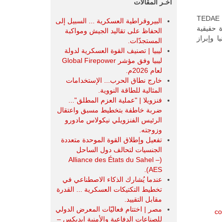
آخـر المقالات
تأسست مؤسسة فيندف في عام 2020 من قبل وزارة الدفاع والجمعيات الصناعية، TEDAE
البيروقراطية العسكرية ... السبيل إلى
اة حقيقية
الحفاظ على تقاليد الجيش ومواكبة
ا وإبراز
المستجدّات.
ليبيا | تصنيف القوة العسكرية لدولة
ليبيا وفق مؤشر Global Firepower
لعام 2026م.
خارج نطاق الحرب... الإستخدامات
المثالية للطاقة النووية.
فنزويلا | "عملية العزم المطلق"...
ضربة خاطفة بتخطيط مسبق واعتقال
الرئيس الفنزويلي نيكولاس مادورو
وزوجته.
تفعيل وإطلاق القوة الموحدة متعددة
الجنسيات لتحالف دول الساحل
(Alliance des États du Sahel –
AES).
عندما يُشارك الذكاء الاصطناعي في
تخطيط التكتيكات العسكرية ... القدرة
مقابل التقييد.
مصر | اختتام فعاليّات المعرض الدولي
co
للصناعات الدفاعية والأمنية ايديكس ‒