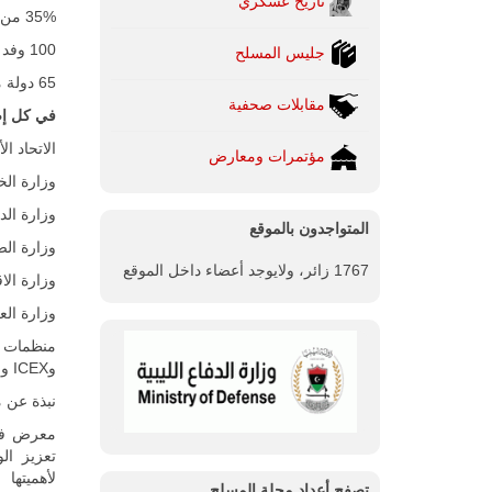
تاريخ عسكري
35% من الأجنحة الدولية من القارات الخمس.
100 وفد رسمي.
جليس المسلح
65 دولة ممثلة.
مقابلات صحفية
في كل إص
الاتحاد ال
مؤتمرات ومعارض
وزارة الخ
وزارة الد
المتواجدون بالموقع
وزارة الص
1767 زائر، ولايوجد أعضاء داخل الموقع
وزارة الا
وزارة الع
وICEX وCDTI.
نبذة عن 
معرض في
تعزيز ال
لأهميتها 
تصفح أعداد مجلة المسلح