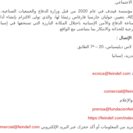
الاجتماعي.
جديد لإمكانية
تقريب
المسافات بين
وAESMIDE، بتعيين جوليان جارسيا فارغاس رئيسًا لها، والذي تولى الالتزام بإنشاء أد
المؤسستين
عة الدفاع والأمن الإسبانية باحتلال المكانة البارزة التي تستحقها في إسباني
العسكريتين في
شرق البلاد
ية للحداثة والابتكار بما يتماشى مع الواقع.
وغربها، وسط
لإتصال :
حضور دولي
تقوده الولايات
ديليسياس، 20 – 7ª الطابق
المتحدة وشراكة
مباشرة مع
أطراف ليبية
منقسمة منذ…
للمزيد
ة
ecnica@feindef.com
comercial@fei
الإعلام
prensa@fundacionfei
https://feindef.com/ind
يد من المعلومات أو أكد حجزك عبر البريد الإلكتروني
mercial@feindef.com