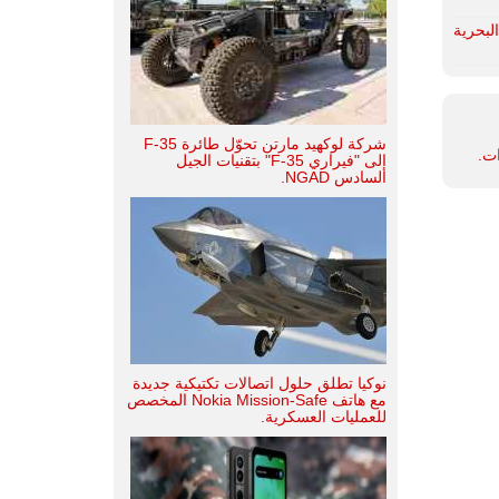
ورسكي MH-60R Seahawk لصالح البحرية
شركة لوكهيد مارتن تحوّل طائرة F-35
ات.
إلى "فيراري F-35" بتقنيات الجيل
السادس NGAD.
نوكيا تطلق حلول اتصالات تكتيكية جديدة
مع هاتف Nokia Mission-Safe المخصص
للعمليات العسكرية.