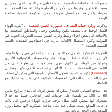
المتحدة وشراكة
جميع أنحاء المقاطعات الصينية. المدينة تعاني من التلوث الذي يمكن ان
مباشرة مع
يسبب الانفلونزا وغيرها من الأمراض الخطيرة والقاتلة. هذا المدفع يبدو
أطراف ليبية
مخيفا، ولكن هذا هو أفضل طريقة يمكن للحكومة الصينية معالجة
منقسمة منذ…
الوضع.
للمزيد
وذكرت
وزارة حماية البيئة فى جمهورية الصين الشعبية
ان "تلوث الهواء
الثقيل لوحظ فى منطقة بكين وتيانجين وخبى والمناطق المحيطة بها
بالاضافة الى بعض اجزاء وسط وغرب الصين بسبب الظروف الجوية غير
المواتية وكثرة استعمال الالعاب النارية في احتفالاتهم التقليدية بالسنة
الصينية الجديدة. "
الطريقة المبتكرة للتعامل مع التلوث والضباب الدخاني هي رشها بالمياه.
لأن جزيئات الماء تلتقط بسهولة الغبار والجسيمات الكيميائية الأخرى
وتنزلها من الهواء الى الأنهار. فهي توفر جو ضبابي وهواء خالي من
التلوث في المقاطعات الصينية، الا أنها لم تبداء بعد الا في بكين. ووفقا ل
(
Ecoseed
) إكوسيد "تسبب هطول الأمطار الطبيعية التي يمكن أن تساعد
في إزالة الضباب الدخاني" الجسيمات المائية، على ما يبدو، تشتبك مع
الملوثات .
هذا المدفع الضبابي العملاق يمكن ان يطلق الرذاذ الى مدي يتراوح مابين
60 الى 100 متر للقضاء على جزيئات الغبار الدخاني. حسنا، هذا قد لا
يشعرك انها تمطر، لكنه يقلل درجة حرارة الهواء درجتين الى ثلاث
درجات. المدفع مثبت بشكل جيد على شاحنة عسكرية لانها تتحمل وزن
المدفع وقوة الدفع الناتجة عنه.