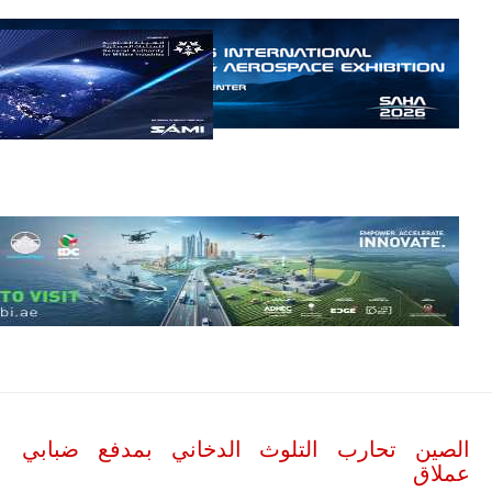
مالي.
مع تصاعد حدة
الحرب الجوية
الروسية في
مالي رُصدت
طائرة أوريون
بدون طيار فوق
باماكو وبالنسبة
لحملة مكافحة
التمرد في
منطقة الساحل،
فإن الجمع بين
قدرة طائرة
أوريون على
التحليق…
للمزيد
الصين تحارب التلوث الدخاني بمدفع ضبابي
عملاق