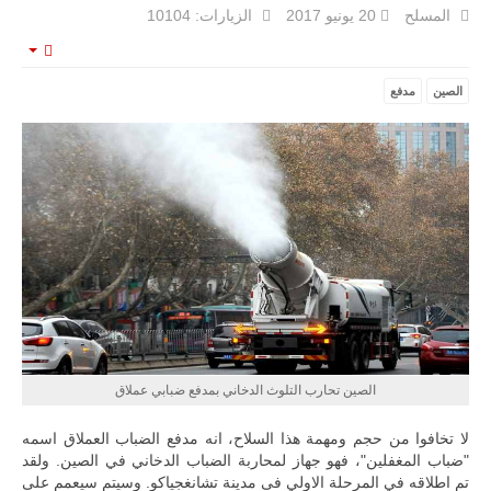
المسلح
20 يونيو 2017
الزيارات: 10104
mpty
الصين
مدفع
ليبيا | إنطلاق
تدريبات
فلينتلوك
2026 الدولية
بمشاركة
جيوش وقادة
من 30 دولة
بمدينة سرت
الليبية.
في خطوة
تُوصف بأنها
اختبار عملي
جديد لإمكانية
تقريب
المسافات بين
المؤسستين
الصين تحارب التلوث الدخاني بمدفع ضبابي عملاق
العسكريتين في
شرق البلاد
لا تخافوا من حجم ومهمة هذا السلاح، انه مدفع الضباب العملاق اسمه
وغربها، وسط
حضور دولي
"ضباب المغفلين"، فهو جهاز لمحاربة الضباب الدخاني في الصين. ولقد
تقوده الولايات
تم اطلاقه في المرحلة الاولي فى مدينة تشانغجياكو. وسيتم سيعمم على