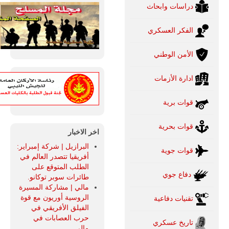
دراسات وابحاث
الفكر العسكري
الأمن الوطني
ادارة الأزمات
قوات برية
قوات بحرية
اخر الاخبار
البرازيل | شركة إمبراير:
قوات جوية
أفريقيا تتصدر العالم في
الطلب المتوقع على
دفاع جوي
طائرات سوبر توكانو.
مالي | مشاركة المسيرة
الروسية أوريون مع قوة
تقنيات دفاعية
الفيلق الأفريقي في
حرب العصابات في
تاريخ عسكري
مالي.