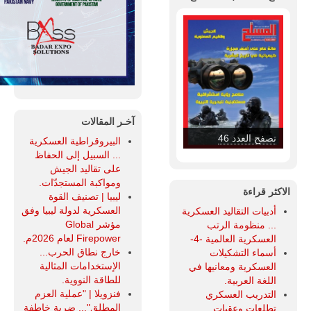
آخـر المقالات
تصفح العدد 45
البيروقراطية العسكرية
... السبيل إلى الحفاظ
على تقاليد الجيش
ومواكبة المستجدّات.
الاكثر قراءة
ليبيا | تصنيف القوة
العسكرية لدولة ليبيا وفق
أدبيات التقاليد العسكرية
مؤشر Global
... منظومة الرتب
Firepower لعام 2026م.
العسكرية العالمية -4-
خارج نطاق الحرب...
أسماء التشكيلات
الإستخدامات المثالية
العسكرية ومعانيها في
للطاقة النووية.
اللغة العربية.
فنزويلا | "عملية العزم
التدريب العسكري
المطلق"... ضربة خاطفة
تطلعات وعقبات