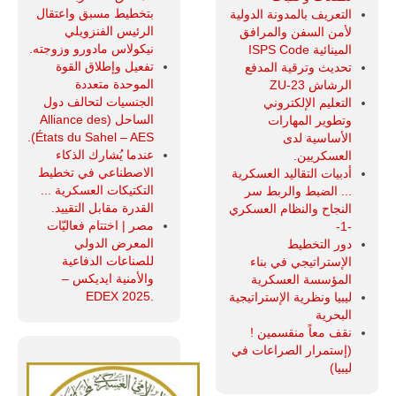
بتخطيط مسبق واعتقال
التعريف بالمدونة الدولية
الرئيس الفنزويلي
لأمن السفن والمرافق
نيكولاس مادورو وزوجته.
المينائية ISPS Code
تفعيل وإطلاق القوة
تحديث وترقية المدفع
الموحدة متعددة
الرشاش ZU-23
الجنسيات لتحالف دول
التعليم الإلكتروني
الساحل (Alliance des
وتطوير المهارات
États du Sahel – AES).
الأساسية لدى
عندما يُشارك الذكاء
العسكريين.
الاصطناعي في تخطيط
أدبيات التقاليد العسكرية
التكتيكات العسكرية ...
... الضبط والربط سر
القدرة مقابل التقييد.
النجاح والنظام العسكري
مصر | اختتام فعاليّات
-1-
المعرض الدولي
دور التخطيط
للصناعات الدفاعية
الإستراتيجي في بناء
والأمنية ايديكس ‒
المؤسسة العسكرية
.EDEX 2025
ليبيا ونظرية الإستراتيجية
البحرية
نقف معاً منقسمين !
(إستمرار الصراعات في
ليبيا)