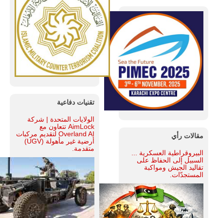
تقنيات دفاعية
الولايات المتحدة | شركة
AimLock تتعاون مع
Overland AI لتقديم مركبات
مقالات رأي
أرضية غير مأهولة (UGV)
متقدمة.
البيروقراطية العسكرية ...
السبيل إلى الحفاظ على
تقاليد الجيش ومواكبة
المستجدّات.