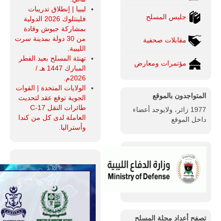
ليبيا | إنطلاق تدريبات
جليس المسلح
فلينتلوك 2026 الدولية
بمشاركة جيوش وقادة
من 30 دولة بمدينة سرت
مقابلات صحفية
الليبية.
تهنئة المسلح بعيد الفطر
مؤتمرات ومعارض
المبارك 1447 هـ /
2026م.
الولايات المتحدة | القوات
المتواجدون بالموقع
الجوية توقع عقد لتحديث
طائرات النقل C-17
1977 زائر، ولايوجد أعضاء
العاملة لدى كل من كندا
داخل الموقع
وأستراليا.
تصفح أعداد مجلة المسلح