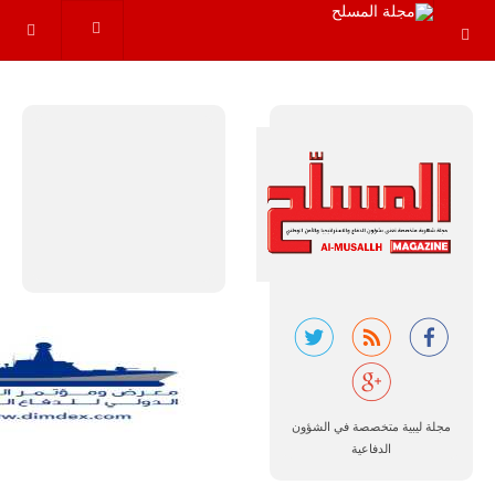
عاماً المقبلة، مع
توقعات بتوريد
نحو 150…
للمزيد
مالي |
مشاركة
المسيرة
الروسية
أوريون مع
مجلة ليبية متخصصة في الشؤون
قوة الفيلق
الدفاعية
الأفريقي في
حرب
العصابات في