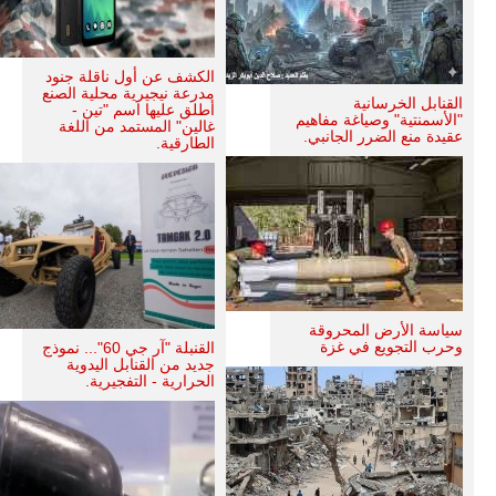
الكشف عن أول ناقلة جنود
مدرعة نيجيرية محلية الصنع
القنابل الخرسانية
أطلق عليها اسم "تين -
"الأسمنتية" وصياغة مفاهيم
غالين" المستمد من اللغة
عقيدة منع الضرر الجانبي.
الطارقية.
سياسة الأرض المحروقة
وحرب التجويع في غزة
القنبلة "آر جي 60"... نموذج
جديد من القنابل اليدوية
الحرارية - التفجيرية.