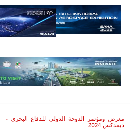
إمبراير البرازيلية
للصناعات الجوية
أن تصبح القارة
الأفريقية أكبر
سوق عالمي
لطائرة الهجوم
الخفيف
والتدريب
المتقدم "A-29
سوبر توكانو"
خلال العشرين
عاماً المقبلة، مع
توقعات بتوريد
نحو 150…
للمزيد
معرض ومؤتمر الدوحة الدولي للدفاع البحري -
ديمدكس 2024