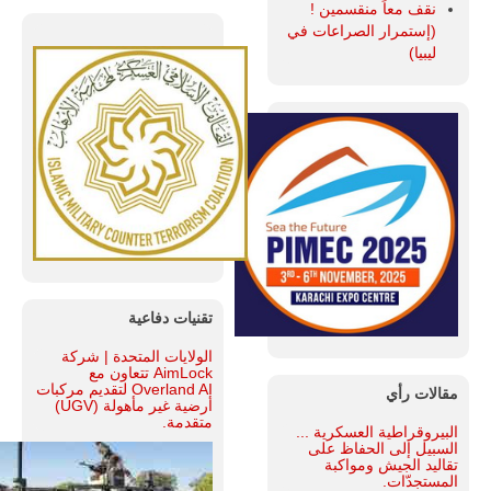
نقف معاً منقسمين !
(إستمرار الصراعات في
ليبيا)
تقنيات دفاعية
الولايات المتحدة | شركة
AimLock تتعاون مع
Overland AI لتقديم مركبات
مقالات رأي
أرضية غير مأهولة (UGV)
متقدمة.
البيروقراطية العسكرية ...
السبيل إلى الحفاظ على
تقاليد الجيش ومواكبة
المستجدّات.