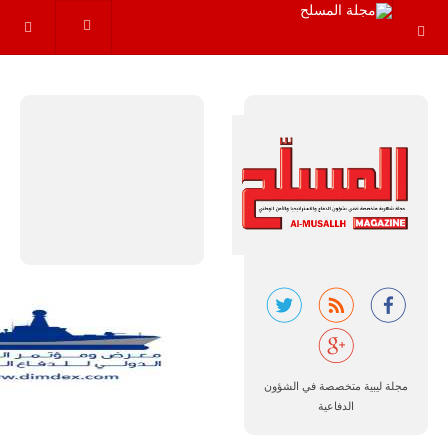
مجموعة من
القواعد
والإجراءات…
للمزيد
البرازيل |
شركة
إمبراير:
أفريقيا
تتصدر العالم
في الطلب
المتوقع على
مجلة ليبية متخصصة في الشؤون
طائرات
الدفاعية
سوبر توكانو.
تتوقع شركة