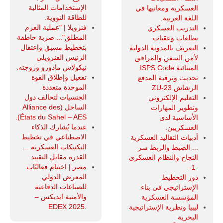
الإستخدامات المثالية
العسكرية ومعانيها في
للطاقة النووية.
اللغة العربية.
فنزويلا | "عملية العزم
التدريب العسكري
المطلق"... ضربة خاطفة
تطلعات وعقبات
بتخطيط مسبق واعتقال
التعريف بالمدونة الدولية
الرئيس الفنزويلي
لأمن السفن والمرافق
نيكولاس مادورو وزوجته.
المينائية ISPS Code
تفعيل وإطلاق القوة
تحديث وترقية المدفع
الموحدة متعددة
الرشاش ZU-23
الجنسيات لتحالف دول
التعليم الإلكتروني
الساحل (Alliance des
وتطوير المهارات
États du Sahel – AES).
الأساسية لدى
عندما يُشارك الذكاء
العسكريين.
الاصطناعي في تخطيط
أدبيات التقاليد العسكرية
التكتيكات العسكرية ...
... الضبط والربط سر
القدرة مقابل التقييد.
النجاح والنظام العسكري
مصر | اختتام فعاليّات
-1-
المعرض الدولي
دور التخطيط
للصناعات الدفاعية
الإستراتيجي في بناء
والأمنية ايديكس ‒
المؤسسة العسكرية
.EDEX 2025
ليبيا ونظرية الإستراتيجية
البحرية