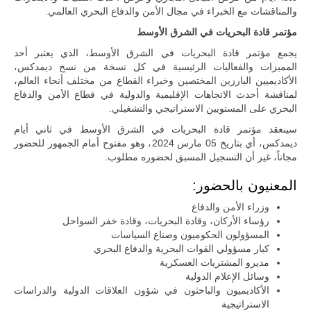
تُوصف بأنها
والمناقشات مع الخبراء في مجال الأمن والدفاع البحري العالمي.
اختبار عملي
جديد لإمكانية
مؤتمر قادة البحريات في الشرق الأوسط
تقريب
المسافات بين
يجمع مؤتمر قادة البحريات في الشرق الأوسط، الذي يعتبر أحد
المؤسستين
المميزات والفعاليات الرئيسية في كل نسخة من نسخ ديمدكس،
العسكريتين في
الأكاديميين البارزين المختصين وخبراء القطاع من مختلف أنحاء العالم،
شرق البلاد
لمناقشة أحدث الاتجاهات الإقليمية والدولية في قطاع الأمن والدفاع
وغربها، وسط
حضور دولي
البحري على المستويين الاستراتيجي والتشغيلي.
تقوده الولايات
سينعقد مؤتمر قادة البحريات في الشرق الأوسط في ثاني أيام
المتحدة وشراكة
مباشرة مع
ديمدكس، أي بتاريخ 05 مارس 2024، وهو مفتوح أمام الجمهور للحضور
أطراف ليبية
مجاناً، غير أن التسجيل المسبق لحضوره مطلوب.
منقسمة منذ…
المعنيون بالحضور:
للمزيد
وزراء الأمن والدفاع
رؤساء الأركان، وقادة البحريات، وقادة خفر السواحل
المسؤولون الحكوميون وصناع السياسات
كبار مسؤولي القوات البحرية والدفاع البحري
مديرو المشتريات العسكرية
وسائل الإعلام الدولية
الأكاديميون والباحثون في شؤون العلاقات الدولية والدراسات
الاستراتيجية