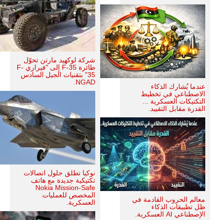
شركة لوكهيد مارتن تحوّل
طائرة F-35 إلى "فيراري F-
35" بتقنيات الجيل السادس
NGAD.
عندما يُشارك الذكاء
الاصطناعي في تخطيط
التكتيكات العسكرية ...
القدرة مقابل التقييد.
نوكيا تطلق حلول اتصالات
تكتيكية جديدة مع هاتف
Nokia Mission-Safe
المخصص للعمليات
معالم الحروب القادمة في
العسكرية.
ظل تطبيقات الذكاء
الإصطناعي AI العسكرية.