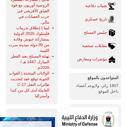
الروسية أوريون مع قوة
تقنيات دفاعية
الفيلق الأفريقي في
حرب العصابات في
تاريخ عسكري
مالي.
ليبيا | إنطلاق تدريبات
جليس المسلح
فلينتلوك 2026 الدولية
بمشاركة جيوش وقادة
من 30 دولة بمدينة سرت
مقابلات صحفية
الليبية.
تهنئة المسلح بعيد الفطر
مؤتمرات ومعارض
المبارك 1447 هـ /
2026م.
الولايات المتحدة | القوات
المتواجدون بالموقع
الجوية توقع عقد لتحديث
طائرات النقل C-17
1807 زائر، ولايوجد أعضاء
العاملة لدى كل من كندا
داخل الموقع
وأستراليا.