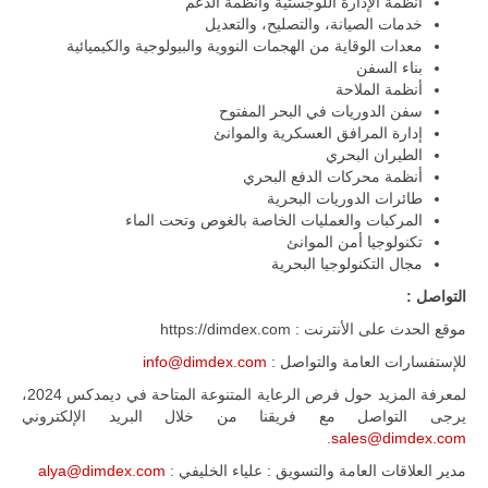
أنظمة الإدارة اللوجستية وأنظمة الدعم
خدمات الصيانة، والتصليح، والتعديل
معدات الوقاية من الهجمات النووية والبيولوجية والكيميائية
بناء السفن
أنظمة الملاحة
سفن الدوريات في البحر المفتوح
إدارة المرافق العسكرية والموانئ
الطيران البحري
أنظمة محركات الدفع البحري
طائرات الدوريات البحرية
المركبات والعمليات الخاصة بالغوص وتحت الماء
تكنولوجيا أمن الموانئ
مجال التكنولوجيا البحرية
التواصل :
موقع الحدث على الأنترنت : https://dimdex.com
للإستفسارات العامة والتواصل :
info@dimdex.com
لمعرفة المزيد حول فرص الرعاية المتنوعة المتاحة في ديمدكس 2024،
يرجى التواصل مع فريقنا من خلال البريد الإلكتروني
.
sales@dimdex.com
مدير العلاقات العامة والتسويق : علياء الخليفي :
alya@dimdex.com