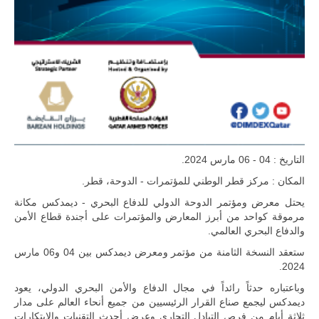
للمزيد
التاريخ : 04 - 06 مارس 2024.
المكان : مركز قطر الوطني للمؤتمرات - الدوحة، قطر.
ليبيا | إنطلاق
يحتل معرض ومؤتمر الدوحة الدولي للدفاع البحري - ديمدكس مكانة
تدريبات
مرموقة كواحد من أبرز المعارض والمؤتمرات على أجندة قطاع الأمن
فلينتلوك
والدفاع البحري العالمي.
2026 الدولية
بمشاركة
ستعقد النسخة الثامنة من مؤتمر ومعرض ديمدكس بين 04 و06 مارس
جيوش وقادة
من 30 دولة
2024.
بمدينة سرت
وباعتباره حدثاً رائداً في مجال الدفاع والأمن البحري الدولي، يعود
الليبية.
ديمدكس ليجمع صناع القرار الرئيسيين من جميع أنحاء العالم على مدار
في خطوة
ثلاثة أيام من فرص التبادل التجاري وعرض أحدث التقنيات والابتكارات