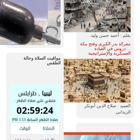
بقلم : أحمد حسن وليد.
معركة بدر الكبرى وفتح مكة
... دروس في القيادة
العسكرية والإستراتيجية.
مواقيت الصلاة وحالة
الطقس
العميد : صلاح الدين أبوبكر
الزيداني.