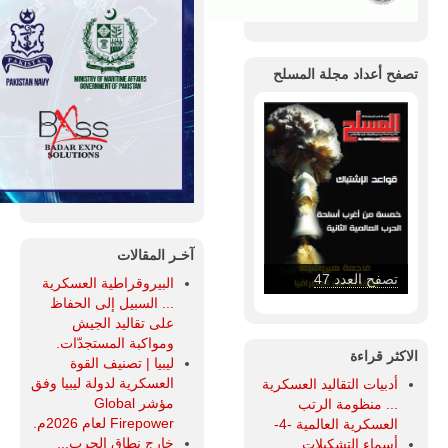
تصفح أعداد مجلة المسلح
آخـر المقالات
تصفح العدد 47
البيروقراطية العسكرية
... السبيل إلى الحفاظ
على تقاليد الجيش
ومواكبة المستجدّات.
الاكثر قراءة
ليبيا | تصنيف القوة
العسكرية لدولة ليبيا وفق
أدبيات التقاليد العسكرية
مؤشر Global
... منظومة الرتب
Firepower لعام 2026م.
العسكرية العالمية -4-
خارج نطاق الحرب...
أسماء التشكيلات