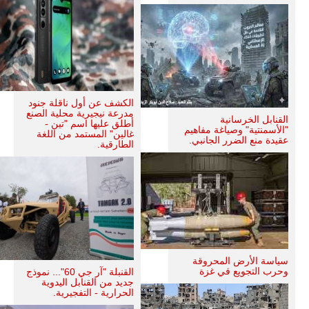
الكشف عن أول ناقلة جنود
مدرعة نيجيرية محلية الصنع
القنابل الخرسانية
أطلق عليها اسم "تين -
"الأسمنتية" وصياغة مفاهيم
غالين" المستمد من اللغة
عقيدة منع الضرر الجانبي.
الطارقية.
سياسة الأرض المحروقة
وحرب التجويع في غزة
القنبلة "آر جي 60"... نموذج
جديد من القنابل اليدوية
الحرارية - التفجيرية.