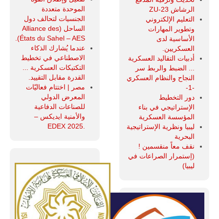
الموحدة متعددة
الرشاش ZU-23
الجنسيات لتحالف دول
التعليم الإلكتروني
الساحل (Alliance des
وتطوير المهارات
États du Sahel – AES).
الأساسية لدى
عندما يُشارك الذكاء
العسكريين.
الاصطناعي في تخطيط
أدبيات التقاليد العسكرية
التكتيكات العسكرية ...
... الضبط والربط سر
القدرة مقابل التقييد.
النجاح والنظام العسكري
مصر | اختتام فعاليّات
-1-
المعرض الدولي
دور التخطيط
للصناعات الدفاعية
الإستراتيجي في بناء
والأمنية ايديكس ‒
المؤسسة العسكرية
.EDEX 2025
ليبيا ونظرية الإستراتيجية
البحرية
نقف معاً منقسمين !
(إستمرار الصراعات في
ليبيا)