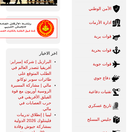
الأمن الوطني
ادارة الأزمات
قوات برية
قوات بحرية
اخر الاخبار
البرازيل | شركة إمبراير:
قوات جوية
أفريقيا تتصدر العالم في
الطلب المتوقع على
دفاع جوي
طائرات سوبر توكانو.
مالي | مشاركة المسيرة
الروسية أوريون مع قوة
تقنيات دفاعية
الفيلق الأفريقي في
حرب العصابات في
تاريخ عسكري
مالي.
ليبيا | إنطلاق تدريبات
جليس المسلح
فلينتلوك 2026 الدولية
بمشاركة جيوش وقادة