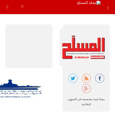
والإجراءات…
للمزيد
البرازيل |
شركة
إمبراير:
أفريقيا
تتصدر العالم
في الطلب
المتوقع على
طائرات
سوبر توكانو.
مجلة ليبية متخصصة في الشؤون
الدفاعية
تتوقع شركة
إمبراير البرازيلية
للصناعات الجوية