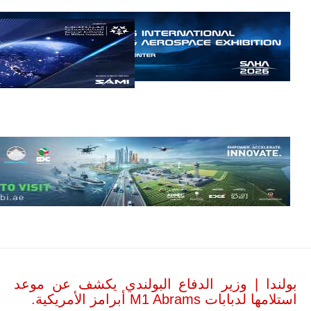
أن تصبح القارة
الأفريقية أكبر
سوق عالمي
لطائرة الهجوم
الخفيف
والتدريب
المتقدم "A-29
سوبر توكانو"
خلال العشرين
عاماً المقبلة، مع
توقعات بتوريد
نحو 150…
للمزيد
بولندا | وزير الدفاع البولندي يكشف عن موعد
استلامها لدبابات M1 Abrams أبرامز الأمريكية.