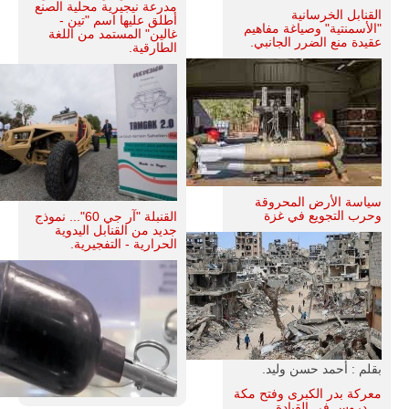
مدرعة نيجيرية محلية الصنع
القنابل الخرسانية
أطلق عليها اسم "تين -
"الأسمنتية" وصياغة مفاهيم
غالين" المستمد من اللغة
عقيدة منع الضرر الجانبي.
الطارقية.
سياسة الأرض المحروقة
وحرب التجويع في غزة
القنبلة "آر جي 60"... نموذج
جديد من القنابل اليدوية
الحرارية - التفجيرية.
بقلم : أحمد حسن وليد.
معركة بدر الكبرى وفتح مكة
... دروس في القيادة