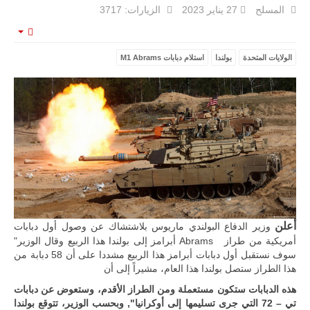
المسلح
27 يناير 2023
الزيارات: 3717
مالي |
مشاركة
المسيرة
mpty
الروسية
أوريون مع
الولايات المتحدة
بولندا
استلام دبابات M1 Abrams
قوة الفيلق
الأفريقي في
حرب
العصابات في
مالي.
مع تصاعد حدة
الحرب الجوية
الروسية في
مالي رُصدت
طائرة أوريون
بدون طيار فوق
باماكو وبالنسبة
لحملة مكافحة
التمرد في
أعلن
وزير الدفاع البولندي ماريوس بلاشتشاك عن وصول أول دبابات
منطقة الساحل،
أمريكية من طراز Abrams أبرامز إلى بولندا هذا الربيع وقال الوزير"
فإن الجمع بين
سوف نستقبل أول دبابات أبرامز هذا الربيع مشددا على أن 58 دبابة من
قدرة طائرة
هذا الطراز ستصل بولندا هذا العام، مشيراً إلى أن
أوريون على
التحليق…
هذه الدبابات ستكون مستعملة ومن الطراز الأقدم، وستعوض عن دبابات
للمزيد
تي – 72 التي جرى تسليمها إلى أوكرانيا", وبحسب الوزير، تتوقع بولندا