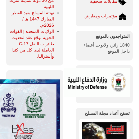
من 30 دولة بمدينة سرت
مقابلات صحفية
الليبية.
تهنئة المسلح بعيد الفطر
مؤتمرات ومعارض
المبارك 1447 هـ /
2026م.
الولايات المتحدة | القوات
المتواجدون بالموقع
الجوية توقع عقد لتحديث
طائرات النقل C-17
1840 زائر، ولايوجد أعضاء
العاملة لدى كل من كندا
داخل الموقع
وأستراليا.
تصفح أعداد مجلة المسلح