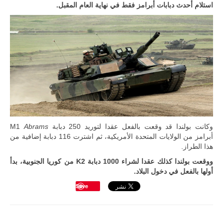
استلام أحدث دبابات أبرامز فقط في نهاية العام المقبل.
ليبيا | إنطلاق
وكانت بولندا قد وقعت بالفعل عقدا لتوريد 250 دبابة M1
Abrams
تدريبات
أبرامز من الولايات المتحدة الأمريكية، ثم اشترت 116 دبابة إضافية من
فلينتلوك
2026 الدولية
هذا الطراز.
بمشاركة
جيوش وقادة
ووقعت بولندا كذلك عقدا لشراء 1000 دبابة K2 من كوريا الجنوبية، بدأ
من 30 دولة
أولها بالفعل في دخول البلاد.
بمدينة سرت
الليبية.
Save
في خطوة
تُوصف بأنها
اختبار عملي