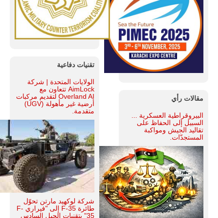
تقنيات دفاعية
الولايات المتحدة | شركة
AimLock تتعاون مع
Overland AI لتقديم مركبات
مقالات رأي
أرضية غير مأهولة (UGV)
متقدمة.
البيروقراطية العسكرية ...
السبيل إلى الحفاظ على
تقاليد الجيش ومواكبة
المستجدّات.
شركة لوكهيد مارتن تحوّل
طائرة F-35 إلى "فيراري F-
35" بتقنيات الجيل السادس