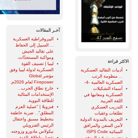
آخـر المقالات
تصفح العدد 47
البيروقراطية العسكرية
... السبيل إلى الحفاظ
على تقاليد الجيش
ومواكبة المستجدّات.
الاكثر قراءة
ليبيا | تصنيف القوة
العسكرية لدولة ليبيا وفق
أدبيات التقاليد العسكرية
مؤشر Global
... منظومة الرتب
Firepower لعام 2026م.
العسكرية العالمية -4-
خارج نطاق الحرب...
أسماء التشكيلات
الإستخدامات المثالية
العسكرية ومعانيها في
للطاقة النووية.
اللغة العربية.
فنزويلا | "عملية العزم
التدريب العسكري
المطلق"... ضربة خاطفة
تطلعات وعقبات
بتخطيط مسبق واعتقال
التعريف بالمدونة الدولية
الرئيس الفنزويلي
لأمن السفن والمرافق
نيكولاس مادورو وزوجته.
المينائية ISPS Code
تفعيل وإطلاق القوة
تحديث وترقية المدفع