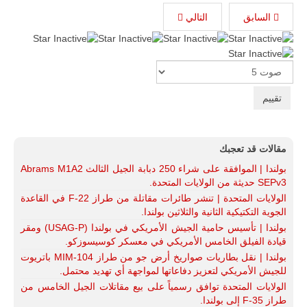
جديد لإمكانية
تقريب
السابق
التالي
المسافات بين
المؤسستين
العسكريتين في
شرق البلاد
Please
وغربها، وسط
Rate
حضور دولي
تقوده الولايات
المتحدة وشراكة
مباشرة مع
أطراف ليبية
منقسمة منذ…
مقالات قد تعجبك
للمزيد
بولندا | الموافقة على شراء 250 دبابة الجيل الثالث Abrams M1A2
SEPv3 حديثة من الولايات المتحدة.
الولايات المتحدة | تنشر طائرات مقاتلة من طراز F-22 في القاعدة
الجوية التكتيكية الثانية والثلاثين بولندا.
بولندا | تأسيس حامية الجيش الأمريكي في بولندا (USAG-P) ومقر
قيادة الفيلق الخامس الأمريكي في معسكر كوسيسوزكو.
بولندا | نقل بطاريات صواريخ أرض جو من طراز MIM-104 باتريوت
للجيش الأمريكي لتعزيز دفاعاتها لمواجهة أي تهديد محتمل.
الولايات المتحدة توافق رسمياً على بيع مقاتلات الجيل الخامس من
طراز F-35 إلى بولندا.