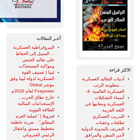
آخـر المقالات
تصفح العدد 46
البيروقراطية العسكرية
... السبيل إلى الحفاظ
على تقاليد الجيش
ومواكبة المستجدّات.
الاكثر قراءة
ليبيا | تصنيف القوة
العسكرية لدولة ليبيا وفق
أدبيات التقاليد العسكرية
مؤشر Global
... منظومة الرتب
Firepower لعام 2026م.
العسكرية العالمية -4-
خارج نطاق الحرب...
أسماء التشكيلات
الإستخدامات المثالية
العسكرية ومعانيها في
للطاقة النووية.
اللغة العربية.
فنزويلا | "عملية العزم
التدريب العسكري
المطلق"... ضربة خاطفة
تطلعات وعقبات
بتخطيط مسبق واعتقال
التعريف بالمدونة الدولية
الرئيس الفنزويلي
لأمن السفن والمرافق