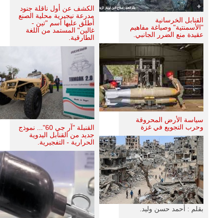
الكشف عن أول ناقلة جنود
مدرعة نيجيرية محلية الصنع
القنابل الخرسانية
أطلق عليها اسم "تين -
"الأسمنتية" وصياغة مفاهيم
غالين" المستمد من اللغة
عقيدة منع الضرر الجانبي.
الطارقية.
سياسة الأرض المحروقة
وحرب التجويع في غزة
القنبلة "آر جي 60"... نموذج
جديد من القنابل اليدوية
الحرارية - التفجيرية.
بقلم : أحمد حسن وليد.