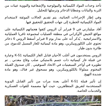
منقسمة منذ…
تأخذ وحدات المواد الكيميائية والبيولوجية والإشعاعية والنووية عينات من
التربة والنباتات وشظايا الذخائر وترسلها للتحليل.
للمزيد
وفي إطار الإجراءات الجنائية، يتم تقديم الحالات الموثقة لاستخدام
المواد الكيميائية الخطرة إلى جهات التحقيق للتحقيق فيها.
أفاد ميليتارني في 9 فبراير أن الروس كثفوا هجماتهم الكيميائية على
مواقع الجيش الأوكراني في منطقة العمليات لمجموعة تافريا العملياتية
والاستراتيجية ,
يُذكر أنه على مدار يوم 8 فبراير أسقط الروس 6 ذخائر
تحتوي على الكلوروبيكرين، وهو مادة كيميائية للغاز المسيل للدموع، من
طائرة بدون طيار.
الروس يستخدمون في أغلب الأحيان قنابل الغاز الكيميائية K-51 وعبارة
عن قنبلة غاز كيميائية ذات جسم بلاستيكي صلب وقاع معدني , تم
تطويره في أواخر السبعينيات في الاتحاد السوفيتي , كان صندوق القنبلة
المختوم مملوءًا بالكلوروبيكرين، وهو مسحوق غير فتاك، وهو مادة
شديدة التهيج.
إن تأثير قنبلة K-51 أعلى بعدة مرات من تأثير القنابل اليدوية
المستخدمة لتفريق المتظاهرين، حيث أنها مصممة للقوات العسكرية
والخدمات الخاصة.