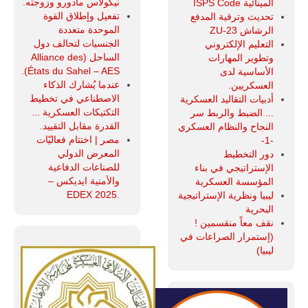
نيكولاس مادورو وزوجته.
المينائية ISPS Code
تفعيل وإطلاق القوة
تحديث وترقية المدفع
الموحدة متعددة
الرشاش ZU-23
الجنسيات لتحالف دول
التعليم الإلكتروني
الساحل (Alliance des
وتطوير المهارات
États du Sahel – AES).
الأساسية لدى
عندما يُشارك الذكاء
العسكريين.
الاصطناعي في تخطيط
أدبيات التقاليد العسكرية
التكتيكات العسكرية ...
... الضبط والربط سر
القدرة مقابل التقييد.
النجاح والنظام العسكري
مصر | اختتام فعاليّات
-1-
المعرض الدولي
دور التخطيط
للصناعات الدفاعية
الإستراتيجي في بناء
والأمنية ايديكس ‒
المؤسسة العسكرية
.EDEX 2025
ليبيا ونظرية الإستراتيجية
البحرية
نقف معاً منقسمين !
(إستمرار الصراعات في
ليبيا)