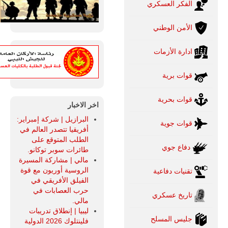
الفكر العسكري
الأمن الوطني
ادارة الأزمات
قوات برية
قوات بحرية
اخر الاخبار
البرازيل | شركة إمبراير:
قوات جوية
أفريقيا تتصدر العالم في
الطلب المتوقع على
دفاع جوي
طائرات سوبر توكانو.
مالي | مشاركة المسيرة
الروسية أوريون مع قوة
تقنيات دفاعية
الفيلق الأفريقي في
حرب العصابات في
تاريخ عسكري
مالي.
ليبيا | إنطلاق تدريبات
جليس المسلح
فلينتلوك 2026 الدولية