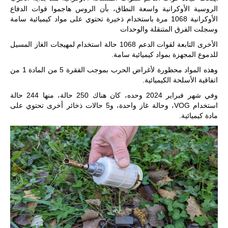
الروسية الأوكرانية واسعة النطاق، بأن الروس هاجموا قوات الدفاع
الأوكرانية 1068 مرة باستخدام ذخيرة تحتوي على مواد كيميائية سامة
ليبيا | إنطلاق
وسجلت الفرق المتنقلة والوحدات
تدريبات
فلينتلوك
الأخرى التابعة لقوات الدعم 1068 حالة استخدام لمهيجات الغاز المسيل
2026 الدولية
للدموع المجهزة بمواد كيميائية سامة.
بمشاركة
جيوش وقادة
وهذه المواد محظورة لأغراض الحرب بموجب الفقرة 5 من المادة 1 من
من 30 دولة
اتفاقية الأسلحة الكيميائية.
بمدينة سرت
الليبية.
وفي شهر فبراير 2024 وحده، كان هناك 250 حالة، منها 244 حالة
استخدام VOG، وحالة غاز واحدة، و5 حالات ذخائر أخرى تحتوي على
في خطوة
تُوصف بأنها
مادة كيميائية.
اختبار عملي
جديد لإمكانية
تقريب
المسافات بين
المؤسستين
العسكريتين في
شرق البلاد
وغربها، وسط
حضور دولي
تقوده الولايات
المتحدة وشراكة
مباشرة مع
أطراف ليبية