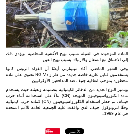
المادة الموجودة في القنبلة تسبب تهيج الأغشية المخاطية. ويؤدي ذلك
إلى الاختناق مع السعال والارتباك بسبب تهيج العين.
وفي الشهر الماضي، أفاد ميليتارني أيضًا أن الغزاة الروس كانوا
يستخدمون قنابل غازية خاصة جديدة من طراز RG-Vo تحتوي على مادة
محظورة بموجب اتفاقية جنيف ضد المدافعين الأوكرانيين.
ويتميز النوع الجديد من الذخائر الكيميائية بتصميمه وتعبئته حيث يستخدم
مادة الكلورواسيتوفينون المهيجة (CN) بناءً على استخدامه أثناء حرب
فيتنام، تم حظر استخدام الكلورواسيتوفينون (CN) كمادة حرب كيميائية
وفقًا لبروتوكول جنيف الذي وافقت عليه الجمعية العامة للأمم المتحدة
في عام 1969..
Save