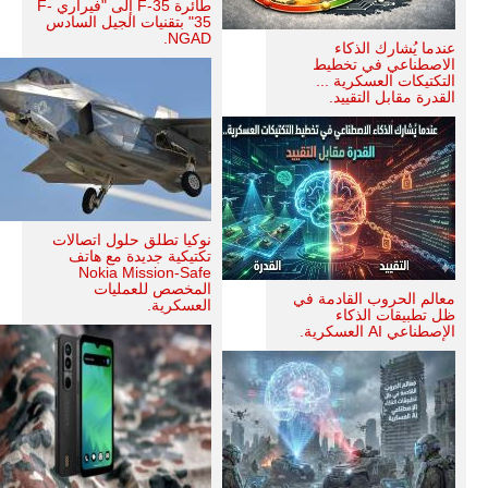
طائرة F-35 إلى "فيراري F-
35" بتقنيات الجيل السادس
NGAD.
عندما يُشارك الذكاء
الاصطناعي في تخطيط
التكتيكات العسكرية ...
القدرة مقابل التقييد.
نوكيا تطلق حلول اتصالات
تكتيكية جديدة مع هاتف
Nokia Mission-Safe
المخصص للعمليات
معالم الحروب القادمة في
العسكرية.
ظل تطبيقات الذكاء
الإصطناعي AI العسكرية.