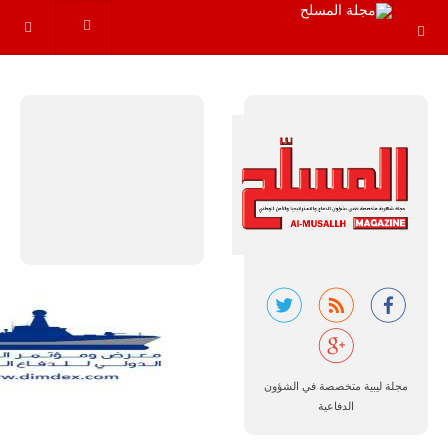
البرازيل |
شركة
إمبراير:
أفريقيا
تتصدر العالم
في الطلب
المتوقع على
طائرات
سوبر توكانو.
تتوقع شركة
إمبراير البرازيلية
للصناعات الجوية
أن تصبح القارة
الأفريقية أكبر
سوق عالمي
لطائرة الهجوم
الخفيف
والتدريب
المتقدم "A-29
مجلة ليبية متخصصة في الشؤون
سوبر توكانو"
خلال العشرين
الدفاعية
عاماً المقبلة، مع
توقعات بتوريد