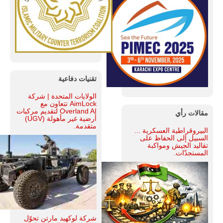
تقنيات دفاعية
الولايات المتحدة | شركة
AimLock تتعاون مع
Overland AI لتقديم مركبات
مقالات رأي
أرضية غير مأهولة (UGV)
متقدمة.
البيروقراطية العسكرية ...
السبيل إلى الحفاظ على
تقاليد الجيش ومواكبة
المستجدّات.
شركة لوكهيد مارتن تحوّل