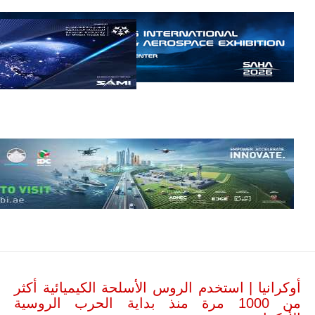
نحو 150…
للمزيد
مالي |
مشاركة
المسيرة
الروسية
أوريون مع
قوة الفيلق
الأفريقي في
حرب
العصابات في
أوكرانيا | استخدم الروس الأسلحة الكيميائية أكثر
مالي.
من 1000 مرة منذ بداية الحرب الروسية
مع تصاعد حدة