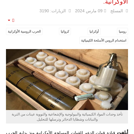
الأوكرانية.
الحرب الجوية
الروسية في
المسلح
09 مارس 2024
الزيارات: 3190
مالي رُصدت
طائرة أوريون
mpty
بدون طيار فوق
باماكو وبالنسبة
روسيا
أوكرانيا
كرواتيا
الحرب الروسية الأوكرانية
لحملة مكافحة
التمرد في
استخدام الروس الأسلحة الكيميائية
منطقة الساحل،
فإن الجمع بين
قدرة طائرة
أوريون على
التحليق…
للمزيد
تأخذ وحدات المواد الكيميائية والبيولوجية والإشعاعية والنووية عينات من التربة
والنباتات وشظايا الذخائر وترسلها للتحليل.
أبلغت
قيادة قوات الدعم للقوات المسلحة الأوكرانية منذ بداية الحرب