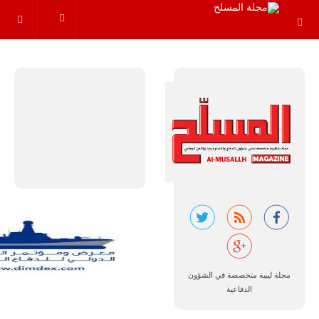
مجموعة من
القواعد
والإجراءات…
للمزيد
البرازيل |
شركة
إمبراير:
أفريقيا
تتصدر العالم
في الطلب
مجلة ليبية متخصصة في الشؤون
المتوقع على
طائرات
الدفاعية
سوبر توكانو.
تتوقع شركة