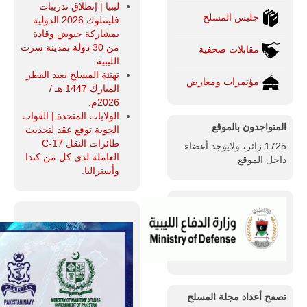
ليبيا | إنطلاق تدريبات
جليس المسلح
فلينتلوك 2026 الدولية
بمشاركة جيوش وقادة
من 30 دولة بمدينة سرت
مقابلات صحفية
الليبية.
تهنئة المسلح بعيد الفطر
مؤتمرات ومعارض
المبارك 1447 هـ /
2026م.
الولايات المتحدة | القوات
المتواجدون بالموقع
الجوية توقع عقد لتحديث
طائرات النقل C-17
1725 زائر، ولايوجد أعضاء
العاملة لدى كل من كندا
داخل الموقع
وأستراليا.
تصفح أعداد مجلة المسلح