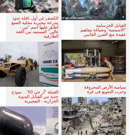
الكشف عن أول ناقلة جنود
مدرعة نيجيرية محلية الصنع
القنابل الخرسانية
أطلق عليها اسم "تين -
"الأسمنتية" وصياغة مفاهيم
غالين" المستمد من اللغة
عقيدة منع الضرر الجانبي.
الطارقية.
سياسة الأرض المحروقة
وحرب التجويع في غزة
القنبلة "آر جي 60"... نموذج
جديد من القنابل اليدوية
الحرارية - التفجيرية.