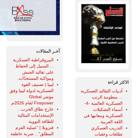
آخـر المقالات
تصفح العدد 47
البيروقراطية العسكرية
... السبيل إلى الحفاظ
على تقاليد الجيش
ومواكبة المستجدّات.
الاكثر قراءة
ليبيا | تصنيف القوة
العسكرية لدولة ليبيا وفق
أدبيات التقاليد العسكرية
مؤشر Global
... منظومة الرتب
Firepower لعام 2026م.
العسكرية العالمية -4-
خارج نطاق الحرب...
أسماء التشكيلات
الإستخدامات المثالية
العسكرية ومعانيها في
للطاقة النووية.
اللغة العربية.
فنزويلا | "عملية العزم
التدريب العسكري
المطلق"... ضربة خاطفة
تطلعات وعقبات