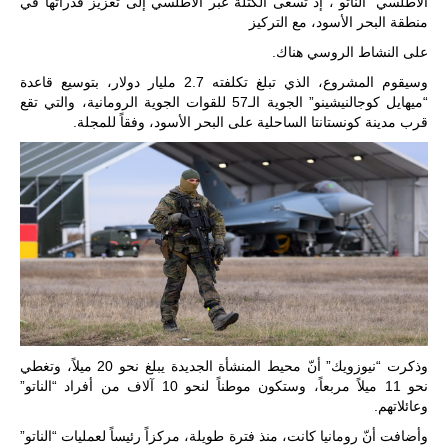
الأطلسي “الناتو”، إذ تسعى الكتلة عبر الأطلسي إلى تعزيز قدراتها في
منطقة البحر الأسود، مع التركيز
للمزيد
على النشاط الروسي هناك.
وسيقوم المشروع، الذي تبلغ تكلفته 2.7 مليار دولار، بتوسيع قاعدة
“ميهايل كوجالنيشينو” الجوية الـ57 للقوات الجوية الرومانية، والتي تقع
قرب مدينة كونستانتا الساحلية على البحر الأسود، وفقاً للمجلة.
ليبيا | إنطلاق
تدريبات
فلينتلوك
2026 الدولية
بمشاركة
جيوش وقادة
وذكرت “نيوزويك” أنّ محيط المنشأة الجديدة يبلغ نحو 20 ميلاً، وتغطي
من 30 دولة
نحو 11 ميلاً مربعاً، وستكون موطناً لنحو 10 آلاف من أفراد “الناتو”
بمدينة سرت
وعائلاتهم.
الليبية.
وأضافت أنّ رومانيا كانت، منذ فترة طويلة، مركزاً رئيساً لعمليات “الناتو”
في خطوة