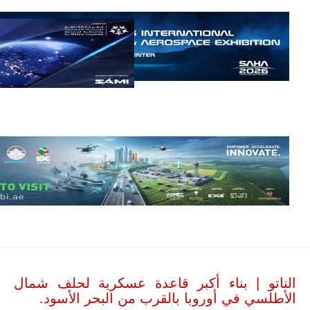
إمبراير البرازيلية
للصناعات الجوية
أن تصبح القارة
الأفريقية أكبر
سوق عالمي
لطائرة الهجوم
الخفيف
والتدريب
المتقدم "A-29
سوبر توكانو"
خلال العشرين
عاماً المقبلة، مع
توقعات بتوريد
نحو 150…
للمزيد
الناتو | بناء أكبر قاعدة عسكرية لحلف شمال
الأطلسي في أوروبا بالقرب من البحر الأسود.