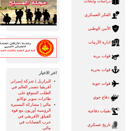
دراسات وابحاث
الفكر العسكري
الأمن الوطني
ادارة الأزمات
قوات برية
قوات بحرية
اخر الاخبار
البرازيل | شركة إمبراير:
قوات جوية
أفريقيا تتصدر العالم في
الطلب المتوقع على
دفاع جوي
طائرات سوبر توكانو.
مالي | مشاركة المسيرة
الروسية أوريون مع قوة
تقنيات دفاعية
الفيلق الأفريقي في
حرب العصابات في
تاريخ عسكري
مالي.