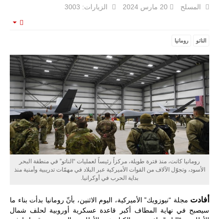
المسلح
20 مارس 2024
الزيارات: 3003
مالي |
mpty
مشاركة
الناتو
رومانيا
المسيرة
الروسية
أوريون مع
قوة الفيلق
الأفريقي في
حرب
العصابات في
مالي.
مع تصاعد حدة
الحرب الجوية
الروسية في
مالي رُصدت
طائرة أوريون
بدون طيار فوق
باماكو وبالنسبة
رومانيا كانت، منذ فترة طويلة، مركزاً رئيساً لعمليات “الناتو” في منطقة البحر
لحملة مكافحة
الأسود، وتجوّل الآلاف من القوات الأميركية عبر البلاد في مهمّات تدريبية وأمنية منذ
التمرد في
بداية الحرب في أوكرانيا.
منطقة الساحل،
فإن الجمع بين
أفادت
مجلة “نيوزويك” الأميركية، اليوم الاثنين، بأنّ رومانيا بدأت بناء ما
قدرة طائرة
أوريون على
سيصبح في نهاية المطاف أكبر قاعدة عسكرية أوروبية لحلف شمال
التحليق…