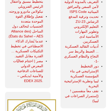
بتخطيط مسبق واعتقال
التعريف بالمدونة الدولية
الرئيس الفنزويلي
لأمن السفن والمرافق
نيكولاس مادورو وزوجته.
المينائية ISPS Code
تفعيل وإطلاق القوة
تحديث وترقية المدفع
الموحدة متعددة
الرشاش ZU-23
الجنسيات لتحالف دول
التعليم الإلكتروني
الساحل (Alliance des
وتطوير المهارات
États du Sahel – AES).
الأساسية لدى
عندما يُشارك الذكاء
العسكريين.
الاصطناعي في تخطيط
أدبيات التقاليد العسكرية
التكتيكات العسكرية ...
... الضبط والربط سر
القدرة مقابل التقييد.
النجاح والنظام العسكري
مصر | اختتام فعاليّات
-1-
المعرض الدولي
دور التخطيط
للصناعات الدفاعية
الإستراتيجي في بناء
والأمنية ايديكس ‒
المؤسسة العسكرية
.EDEX 2025
ليبيا ونظرية الإستراتيجية
البحرية
نقف معاً منقسمين !
(إستمرار الصراعات في
ليبيا)