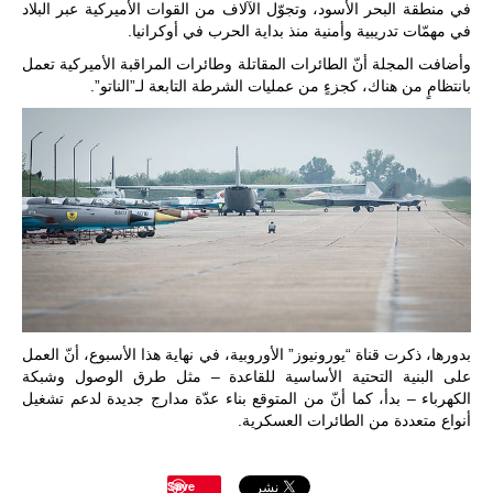
تُوصف بأنها
في منطقة البحر الأسود، وتجوّل الآلاف من القوات الأميركية عبر البلاد
اختبار عملي
في مهمّات تدريبية وأمنية منذ بداية الحرب في أوكرانيا.
جديد لإمكانية
تقريب
وأضافت المجلة أنّ الطائرات المقاتلة وطائرات المراقبة الأميركية تعمل
المسافات بين
بانتظامٍ من هناك، كجزءٍ من عمليات الشرطة التابعة لـ”الناتو”.
المؤسستين
العسكريتين في
شرق البلاد
وغربها، وسط
حضور دولي
تقوده الولايات
المتحدة وشراكة
مباشرة مع
أطراف ليبية
منقسمة منذ…
للمزيد
بدورها، ذكرت قناة “يورونيوز” الأوروبية، في نهاية هذا الأسبوع، أنّ العمل
على البنية التحتية الأساسية للقاعدة – مثل طرق الوصول وشبكة
الكهرباء – بدأ، كما أنّ من المتوقع بناء عدّة مدارج جديدة لدعم تشغيل
أنواع متعددة من الطائرات العسكرية.
Save