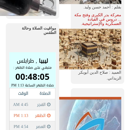
بقلم : أحمد حسن وليد.
معركة بدر الكبرى وفتح مكة
... دروس في القيادة
العسكرية والإستراتيجية.
مواقيت الصلاة وحالة
الطقس
العميد : صلاح الدين أبوبكر
الزيداني.