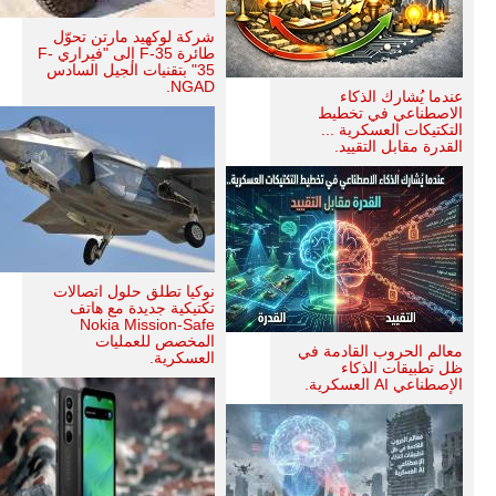
شركة لوكهيد مارتن تحوّل
طائرة F-35 إلى "فيراري F-
35" بتقنيات الجيل السادس
NGAD.
عندما يُشارك الذكاء
الاصطناعي في تخطيط
التكتيكات العسكرية ...
القدرة مقابل التقييد.
نوكيا تطلق حلول اتصالات
تكتيكية جديدة مع هاتف
Nokia Mission-Safe
المخصص للعمليات
معالم الحروب القادمة في
العسكرية.
ظل تطبيقات الذكاء
الإصطناعي AI العسكرية.