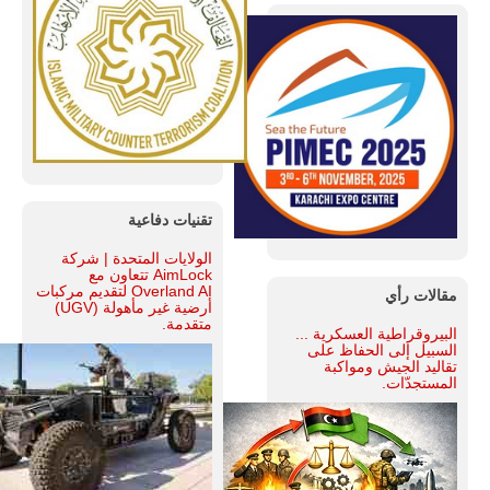
تقنيات دفاعية
الولايات المتحدة | شركة
AimLock تتعاون مع
Overland AI لتقديم مركبات
مقالات رأي
أرضية غير مأهولة (UGV)
متقدمة.
البيروقراطية العسكرية ...
السبيل إلى الحفاظ على
تقاليد الجيش ومواكبة
المستجدّات.