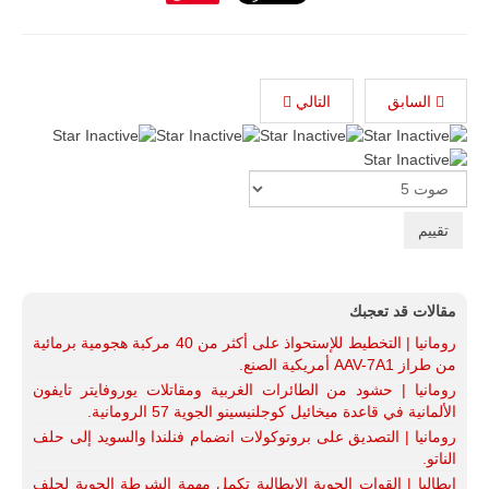
السابق
التالي
Please
Rate
مقالات قد تعجبك
رومانيا | التخطيط للإستحواذ على أكثر من 40 مركبة هجومية برمائية
من طراز AAV-7A1 أمريكية الصنع.
رومانيا | حشود من الطائرات الغربية ومقاتلات يوروفايتر تايفون
الألمانية في قاعدة ميخائيل كوجلنيسينو الجوية 57 الرومانية.
رومانيا | التصديق على بروتوكولات انضمام فنلندا والسويد إلى حلف
الناتو.
إيطاليا | القوات الجوية الإيطالية تكمل مهمة الشرطة الجوية لحلف