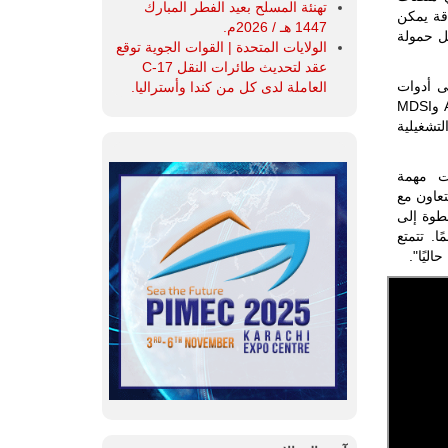
تهنئة المسلح بعيد الفطر المبارك
لة موجهة بدقة يمكن
1447 هـ / 2026م.
 Armadrone، مثل PUNISHER وREX، لتوصيل حمولة
الولايات المتحدة | القوات الجوية توقع
عقد لتحديث طائرات النقل C-17
ى أدوات
العاملة لدى كل من كندا وأستراليا.
متقدمة لمواجهة التهديدات الناشئة. من خلال الجمع بين نقاط قوتهما، تهدف Armadrone وMDSI
لتشغيلية
 للتنمية والتطوير في Armadrone: "كانت مهمة
لتعاون مع
خطوة إلى
. تتمتع
ليًا".