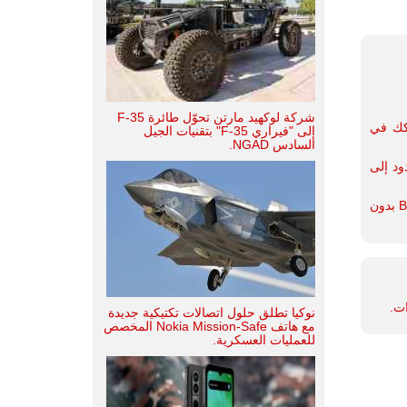
شركة لوكهيد مارتن تحوّل طائرة F-35
شكك في
إلى "فيراري F-35" بتقنيات الجيل
السادس NGAD.
ود إلى
تركيا | شركة بايكار ماكينا Baykar Makina التركية تتبرع بثلاث طائرات Bayraktar TB2 بدون
ات.
نوكيا تطلق حلول اتصالات تكتيكية جديدة
مع هاتف Nokia Mission-Safe المخصص
للعمليات العسكرية.