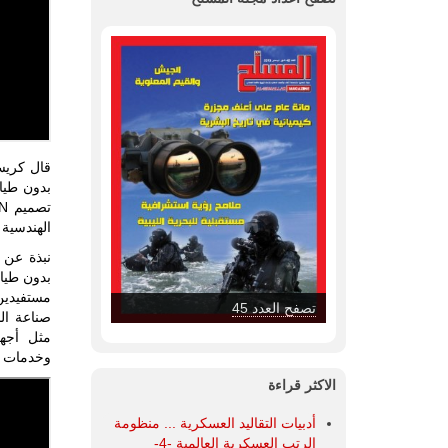
الهندسية لشركة Armadrone. معًا، نضع معيارًا جديدً
بدون طيا
تصفح العدد 45
مثل أجهز
وخدمات تح
الاكثر قراءة
أدبيات التقاليد العسكرية ... منظومة
الرتب العسكرية العالمية -4-