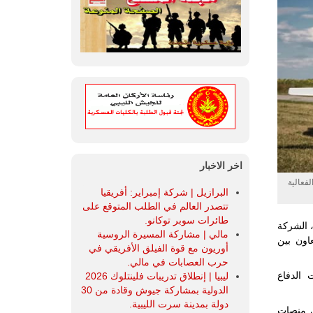
اخر الاخبار
 الفعالية
البرازيل | شركة إمبراير: أفريقيا
تتصدر العالم في الطلب المتوقع على
طائرات سوبر توكانو.
Armadr، الشركة الرائدة في تطوير الطائرات بدون طيار المسلحة، وMDSI، الشركة
مالي | مشاركة المسيرة الروسية
اون بين
أوريون مع قوة الفيلق الأفريقي في
حرب العصابات في مالي.
وات الدفاع
ليبيا | إنطلاق تدريبات فلينتلوك 2026
الدولية بمشاركة جيوش وقادة من 30
دولة بمدينة سرت الليبية.
تطوير ودمج حامل الحمولة من MDSI، MAILMAN، في منصات