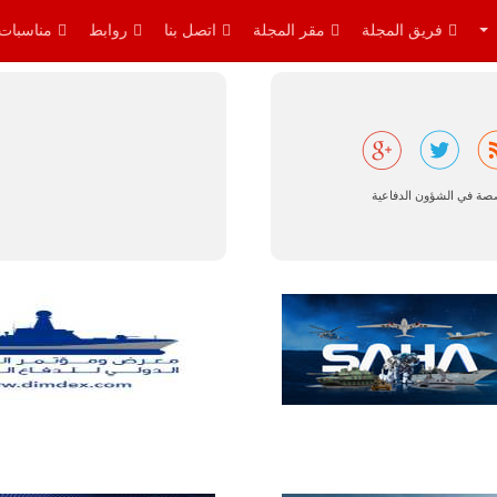
فريق المجلة
مقر المجلة
اتصل بنا
روابط
مناسبات
البرازيل |
شركة
إمبراير:
أفريقيا
تتصدر العالم
في الطلب
المتوقع على
صصة في الشؤون الدفاعية
طائرات
سوبر توكانو.
تتوقع شركة
إمبراير البرازيلية
للصناعات الجوية
أن تصبح القارة
الأفريقية أكبر
سوق عالمي
لطائرة الهجوم
الخفيف
والتدريب
المتقدم "A-29
سوبر توكانو"
خلال العشرين
عاماً المقبلة، مع