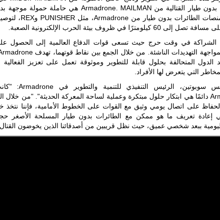
الطائرات بدون طيار القتالية من Armadrone. MAILMAN هي حاملة حمو
إقرانها بمنصات الطائرات بدون طيار من
لى 60 كيلومترًا في ظروف بيئة الحرب الإلكترونية الصعبة.
ليبيا | إنطلاق
تدريبات
 الشراكة في وقت حرج حيث تسعى قوات الدفاع العالمية إلى الحصول عل
فلينتلوك
2026 الدولية
 الدول المتحالفة بحلول قابلة للتطوير وموثوقة تعمل على تعزيز الفعالية ا
بمشاركة
جيوش وقادة
مخاطر التي يتعرض لها الأفراد.
من 30 دولة
بمدينة سرت
قال ماكس سوبوتين، الرئيس التنفيذي
الليبية.
Armadrone دائمًا هي ابتكار حلول مبتكرة وعملية لساحة المعركة الحديثة". "من خلال ا
M والحفاظ على اتصال يومي وثيق مع القوات على الخطوط الأمامية، فإننا نتخذ 
في خطوة
ي إعادة تعريف ما هو ممكن مع الطائرات بدون طيار المسلحة الأصغر حجمًا
تُوصف بأنها
اختبار عملي
اليومية ببعد شخصي عميق، حيث نظل قريبين من أصدقائنا الذين يخوضون القتال حا
جديد لإمكانية
تقريب
المسافات بين
المؤسستين
العسكريتين في
شرق البلاد
وغربها، وسط
حضور دولي
تقوده الولايات
المتحدة وشراكة
مباشرة مع