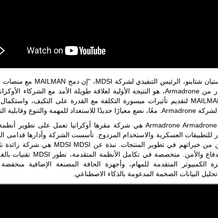
أطراف ليبية
منقسمة منذ…
للمزيد
قال كريستيان شتاينو، الرئيس التنفيذي لشركة MDSI،
بدون طيار من Armadrone، هو النتيجة الأولية لعلاقة طويلة الأمد مع الشركاء الأوكر
تصميم MAILMAN لتقديم تأثيرات ميسورة التكلفة مع القدرة على التكيف، واستكما
ا للاستعداد للمهمة والتنوع وقابلية التوسع.
نبذة عن Armadrone Armadrone هي شركة مقرها أوكرانيا تعمل على تطوير أ
ر للتطبيقات العسكرية والاستخدام المزدوج. تأسست الشركة وأدارها قدامى الم
مستفيدين من خبراتهم في تطوير المنتجات. نبذة عن DSI MDSI
صناعة الدفاع والأمن. متخصصة في تكامل الأنظمة المت
ة الكمبيوتر المتقدمة للمهام، وأجهزة الحافة المصنعة الإضافية منخفضة ا
ليل البيانات الضخمة المدعومة بالذكاء الاصطناعي.