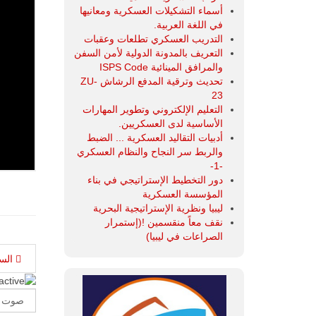
أسماء التشكيلات العسكرية ومعانيها
في اللغة العربية.
التدريب العسكري تطلعات وعقبات
التعريف بالمدونة الدولية لأمن السفن
والمرافق المينائية ISPS Code
تحديث وترقية المدفع الرشاش ZU-
23
التعليم الإلكتروني وتطوير المهارات
الأساسية لدى العسكريين.
أدبيات التقاليد العسكرية ... الضبط
والربط سر النجاح والنظام العسكري
-1-
دور التخطيط الإستراتيجي في بناء
المؤسسة العسكرية
ليبيا ونظرية الإستراتيجية البحرية
نقف معاً منقسمين !(إستمرار
الصراعات في ليبيا)
الس
Please
Rate