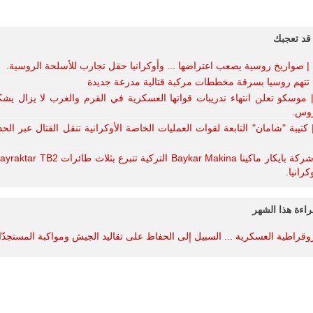
قد تعجبك
ا | صواريخ روسية يصعب اعتراضها ... وأوكرانيا حقل تجارب للأسلحة الروسية.
ا تتهم روسيا بسرقة مخططات مركبة قتالية مدرعة جديدة
 موسكو تعلن انتهاء تدريبات قواتها العسكرية في القرم والغرب لا يزال ي
لروس.
 كتيبة "شامان" التابعة لقوات العمليات الخاصة الأوكرانية تنقل القتال عبر الحد
كرانيا.
راءة هذا الشهر
روقراطية العسكرية ... السبيل إلى الحفاظ على تقاليد الجيش ومواكبة المستجدّ