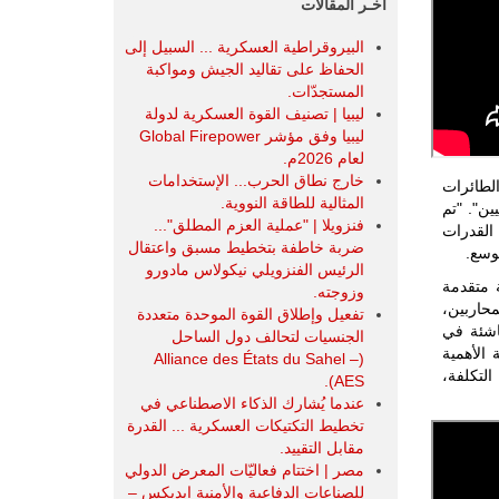
آخـر المقالات
البيروقراطية العسكرية ... السبيل إلى
الحفاظ على تقاليد الجيش ومواكبة
المستجدّات.
ليبيا | تصنيف القوة العسكرية لدولة
ليبيا وفق مؤشر Global Firepower
لعام 2026م.
خارج نطاق الحرب... الإستخدامات
 "إن دمج MAILMAN مع منصات الطائرات
المثالية للطاقة النووية.
انيين". "تم
فنزويلا | "عملية العزم المطلق"...
ل القدرات
ضربة خاطفة بتخطيط مسبق واعتقال
الرئيس الفنزويلي نيكولاس مادورو
نظمة متقدمة
وزوجته.
حاربين،
تفعيل وإطلاق القوة الموحدة متعددة
M هي شركة رائدة ناشئة في
الجنسيات لتحالف دول الساحل
قدمة، تطور MDSI تقنيات بالغة الأهمية
(Alliance des États du Sahel –
لتكلفة،
AES).
عندما يُشارك الذكاء الاصطناعي في
تخطيط التكتيكات العسكرية ... القدرة
مقابل التقييد.
مصر | اختتام فعاليّات المعرض الدولي
للصناعات الدفاعية والأمنية ايديكس ‒