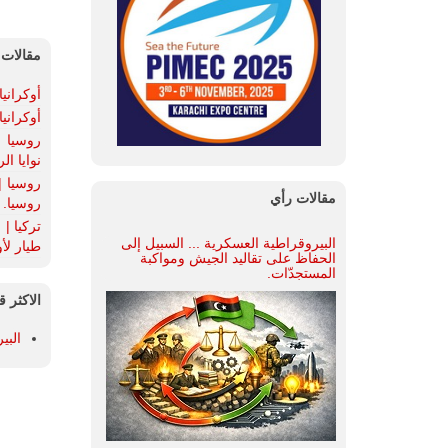
مقالات 
أوكراني
أوكراني
روسيا |
نوايا ا
روسيا |
مقالات رأي
روسيا.
البيروقراطية العسكرية ... السبيل إلى
طيار لأو
الحفاظ على تقاليد الجيش ومواكبة
المستجدّات.
الاكثر ق
البي