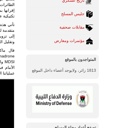
تاريخ عسكري
جليس المسلح
تكتيكية على مسافة تصل إ
تأتي هذه
مقابلات صحفية
إلى تزويد
مؤتمرات ومعارض
وتقليل ال
المتواجدون بالموقع
DSI
الأمام ف
1813 زائر، ولايوجد أعضاء داخل الموقع
عملياتنا 
تصفح أعداد مجلة المسلح