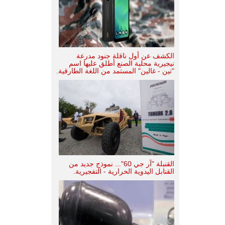
الكشف عن أول ناقلة جنود مدرعة
نيجيرية محلية الصنع أطلق عليها اسم
"تين - غالين" المستمد من اللغة الطارقية.
القنبلة "آر جي 60"... نموذج جديد من
القنابل اليدوية الحرارية - التفجيرية.