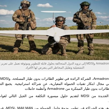
مع تصاعد حدة
الحرب الجوية
الروسية في
مالي رُصدت
طائرة أوريون
بدون طيار فوق
باماكو وبالنسبة
لحملة مكافحة
التمرد في
منطقة الساحل،
فإن الجمع بين
قدرة طائرة
أوريون على
التحليق…
للمزيد
تهدف Armadrone وMDSI إلى تزويد الدول المتحالفة بحلول قابلة للتطوير وموثوقة تعمل على تعزيز
التشغيلية وتقليل المخاطر التي يتعرض لها الأفراد.
one
في مجال ابتكار تقنيات الحمولة المعيارية، عن شراكة استراتيجية. يجمع التع
 بدون طيار المبتكرة من Armadrone وأنظمة حاملات
الحمولة الجديدة من MDSI لتقديم حلول ميسورة التكلفة من الجيل التالي لق
يتمثل جوهر هذه الشراكة في 