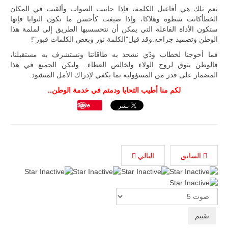
نعم تلك هي أفاعيل الكلمة، فإذا جانبت الصواب وألقيت في المكان
للمزيد
الخطأكانت سطوة وهلاكا، وإذا صيغت كأحسن ما تكون النوايا فإنها
ستكون الأداة الفاعلة التي يمكن أن نتحسسبها الطريق إلى لملمة هذا
الوطن وتضميد جراحه.وقد قيل"الكلمة نور وبعض الكلمات قبور"!
فما أحوجنا لخطاب ودّي نشحذ به طاقاتنا ونستشرف به مستقبلنا،
فالوطن يتوق لروح الولاء ولخالص العطاء.. وليكن الجميع في هذا
المضمار على قدر من المسؤولية بما يكفي لإدراك الأمل المنشود.
لكم منا أطيب التحايا ودمتم في خدمة الوطن..
Save
ليبيا | إنطلاق
تدريبات
السابق
التالي
فلينتلوك
2026 الدولية
بمشاركة
جيوش وقادة
من 30 دولة
Please
بمدينة سرت
Rate
الليبية.
في خطوة