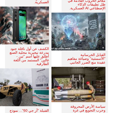
معالم الحروب القادمة في
العسكرية.
ظل تطبيقات الذكاء
الإصطناعي AI العسكرية.
الكشف عن أول ناقلة جنود
مدرعة نيجيرية محلية الصنع
القنابل الخرسانية
أطلق عليها اسم "تين -
"الأسمنتية" وصياغة مفاهيم
غالين" المستمد من اللغة
عقيدة منع الضرر الجانبي.
الطارقية.
سياسة الأرض المحروقة
وحرب التجويع في غزة
القنبلة "آر جي 60"... نموذج