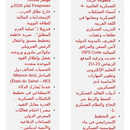
Firepower لعام 2026م.
العسكرية العالمية -4-
خارج نطاق الحرب...
أسماء التشكيلات
الإستخدامات المثالية
العسكرية ومعانيها في
للطاقة النووية.
اللغة العربية.
فنزويلا | "عملية العزم
التدريب العسكري
المطلق"... ضربة خاطفة
تطلعات وعقبات
بتخطيط مسبق واعتقال
التعريف بالمدونة الدولية
الرئيس الفنزويلي
لأمن السفن والمرافق
نيكولاس مادورو وزوجته.
المينائية ISPS Code
تفعيل وإطلاق القوة
تحديث وترقية المدفع
الموحدة متعددة
الرشاش ZU-23
الجنسيات لتحالف دول
التعليم الإلكتروني
الساحل (Alliance des
وتطوير المهارات
États du Sahel – AES).
الأساسية لدى
عندما يُشارك الذكاء
العسكريين.
الاصطناعي في تخطيط
أدبيات التقاليد العسكرية
التكتيكات العسكرية ...
... الضبط والربط سر
القدرة مقابل التقييد.
النجاح والنظام العسكري
مصر | اختتام فعاليّات
-1-
المعرض الدولي
دور التخطيط
للصناعات الدفاعية
الإستراتيجي في بناء
والأمنية ايديكس ‒
المؤسسة العسكرية