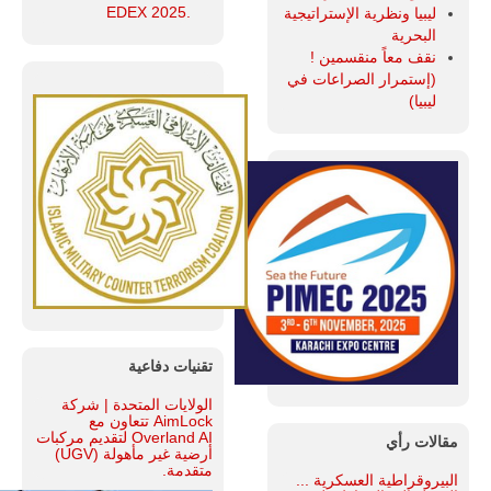
.EDEX 2025
ليبيا ونظرية الإستراتيجية
البحرية
نقف معاً منقسمين !
(إستمرار الصراعات في
ليبيا)
تقنيات دفاعية
الولايات المتحدة | شركة
AimLock تتعاون مع
Overland AI لتقديم مركبات
مقالات رأي
أرضية غير مأهولة (UGV)
متقدمة.
البيروقراطية العسكرية ...