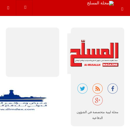
مجموعة من
القواعد
والإجراءات…
للمزيد
البرازيل |
شركة
إمبراير:
أفريقيا
تتصدر العالم
في الطلب
مجلة ليبية متخصصة في الشؤون
المتوقع على
طائرات
الدفاعية
سوبر توكانو.
تتوقع شركة