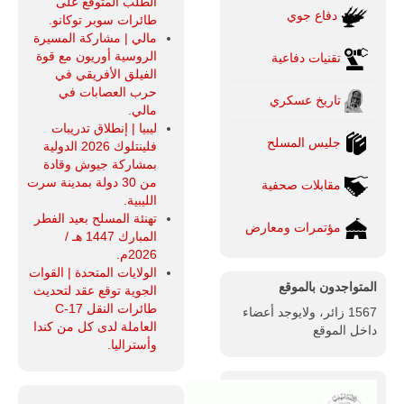
الطلب المتوقع على
دفاع جوي
طائرات سوبر توكانو.
مالي | مشاركة المسيرة
الروسية أوريون مع قوة
تقنيات دفاعية
الفيلق الأفريقي في
حرب العصابات في
تاريخ عسكري
مالي.
ليبيا | إنطلاق تدريبات
جليس المسلح
فلينتلوك 2026 الدولية
بمشاركة جيوش وقادة
من 30 دولة بمدينة سرت
مقابلات صحفية
الليبية.
تهنئة المسلح بعيد الفطر
مؤتمرات ومعارض
المبارك 1447 هـ /
2026م.
الولايات المتحدة | القوات
المتواجدون بالموقع
الجوية توقع عقد لتحديث
طائرات النقل C-17
1567 زائر، ولايوجد أعضاء
العاملة لدى كل من كندا
داخل الموقع
وأستراليا.