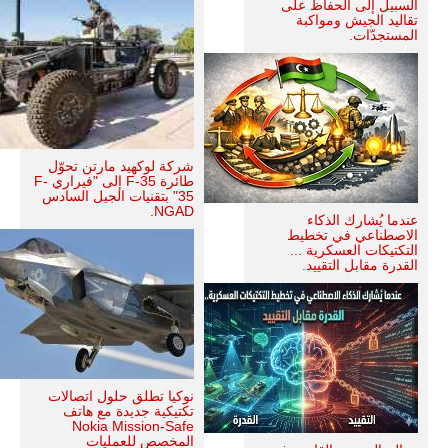
السبيل إلى الحفاظ على
تقاليد الجيش ومواكبة
المستجدّات.
شركة لوكهيد مارتن تحوّل
طائرة F-35 إلى "فيراري F-
35" بتقنيات الجيل السادس
NGAD.
عندما يُشارك الذكاء
الاصطناعي في تخطيط
التكتيكات العسكرية ...
القدرة مقابل التقييد.
نوكيا تطلق حلول اتصالات
تكتيكية جديدة مع هاتف
Nokia Mission-Safe
المخصص للعمليات