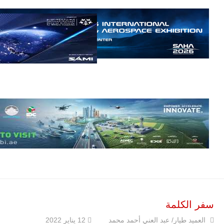
إمبراير البرازيلية
للصناعات الجوية
أن تصبح القارة
الأفريقية أكبر
سوق عالمي
لطائرة الهجوم
الخفيف
والتدريب
المتقدم "A-29
سوبر توكانو"
خلال العشرين
عاماً المقبلة، مع
توقعات بتوريد
نحو 150…
للمزيد
سفر الكلمة
العميد طيار/ عبد العني أحمد محمد
12 يناير 2022