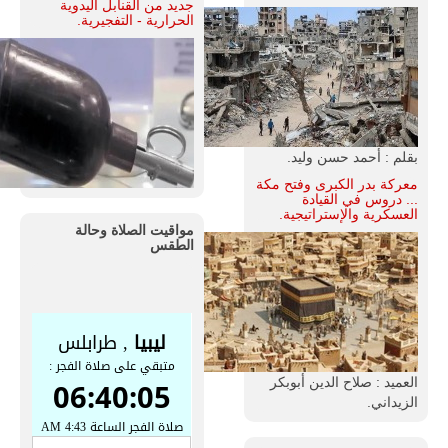
جديد من القنابل اليدوية
الحرارية - التفجيرية.
بقلم : أحمد حسن وليد.
معركة بدر الكبرى وفتح مكة
... دروس في القيادة
العسكرية والإستراتيجية.
مواقيت الصلاة وحالة
الطقس
العميد : صلاح الدين أبوبكر
الزيداني.