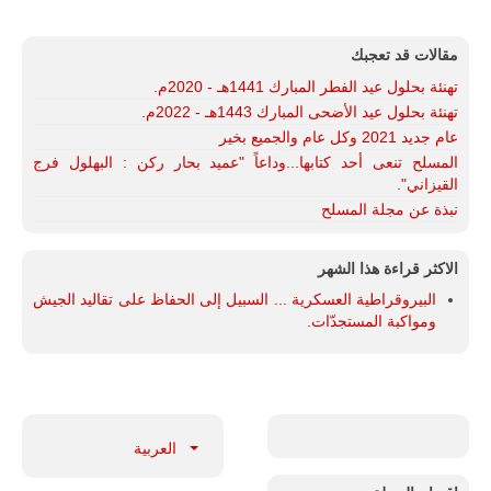
تُوصف بأنها
اختبار عملي
جديد لإمكانية
مقالات قد تعجبك
تقريب
المسافات بين
تهنئة بحلول عيد الفطر المبارك 1441هـ - 2020م.
المؤسستين
تهنئة بحلول عيد الأضحى المبارك 1443هـ - 2022م.
العسكريتين في
عام جديد 2021 وكل عام والجميع بخير
شرق البلاد
وغربها، وسط
المسلح تنعى أحد كتابها...وداعاً "عميد بحار ركن : البهلول فرج
حضور دولي
القيزاني".
تقوده الولايات
نبذة عن مجلة المسلح
المتحدة وشراكة
مباشرة مع
أطراف ليبية
منقسمة منذ…
الاكثر قراءة هذا الشهر
البيروقراطية العسكرية ... السبيل إلى الحفاظ على تقاليد الجيش
للمزيد
ومواكبة المستجدّات.
العربية