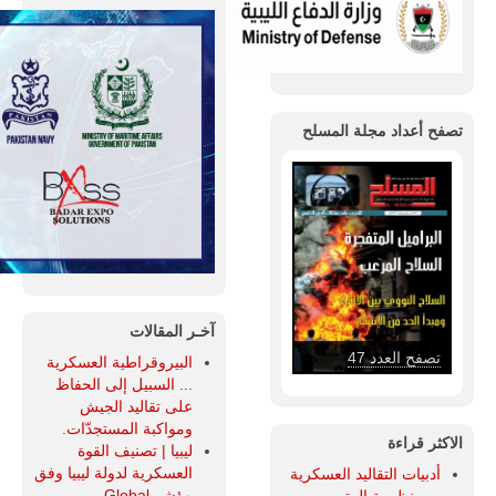
تصفح أعداد مجلة المسلح
آخـر المقالات
تصفح العدد 47
البيروقراطية العسكرية
... السبيل إلى الحفاظ
على تقاليد الجيش
ومواكبة المستجدّات.
الاكثر قراءة
ليبيا | تصنيف القوة
العسكرية لدولة ليبيا وفق
أدبيات التقاليد العسكرية
مؤشر Global
... منظومة الرتب