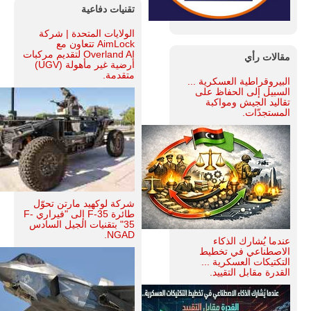
تقنيات دفاعية
الولايات المتحدة | شركة
AimLock تتعاون مع
Overland AI لتقديم مركبات
مقالات رأي
أرضية غير مأهولة (UGV)
متقدمة.
البيروقراطية العسكرية ...
السبيل إلى الحفاظ على
تقاليد الجيش ومواكبة
المستجدّات.
شركة لوكهيد مارتن تحوّل
طائرة F-35 إلى "فيراري F-
35" بتقنيات الجيل السادس
NGAD.
عندما يُشارك الذكاء
الاصطناعي في تخطيط
التكتيكات العسكرية ...
القدرة مقابل التقييد.