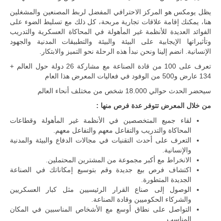
يظل يومكس هو المركز الاحترافي المفضل لربط المصنعين والمشغلين
هنا، يمكنك إقامة علاقات تجارية مربحة، كل ذلك مع تسليط الضوء على
الفوائد العديدة للأنظمة غير المأهولة في المحاكاة العسكرية والتدريب
وتأثيراتها الإيجابية على البيئة والبيئة والتطبيقات المدنية والجهود
الإنسانية. انضم إلينا ونحن نبدأ هذه الرحلة نحو التميز والابتكار.
تعرف على 100 من قادة الصناعة مع مشاركة 26 دولة حول العالم +
134 عارض و500 من الوفود في فعاليات المعرض هذا العام
سيحضر الحدث حوالي 18.000 شخص من مختلف أنحاء العالم
من خلال المعرض تتوفر عدة فرص منها :
ليبيا | إنطلاق
لقاء جميع المتخصصين في الأنظمة غير المأهولة وقطاعات
تدريبات
المحاكاة والتدريب والتفاعل معهم والتفاعل معهم.
فلينتلوك
التعرف على أحدث التقنيات في مجالات الدفاع والبيئة والمدنية
2026 الدولية
والإنسانية.
بمشاركة
جيوش وقادة
الانخراط مع أكبر مجموعة من المشترين المحتملين.
من 30 دولة
اكتشاف فرص بيع جديدة وقم بتوسيع إمكاناتك في الصناعة
بمدينة سرت
الجديدة المتطورة.
الليبية.
الوصول إلى صناع القرار الرئيسيين مثل كبار العسكريين
في خطوة
والشركاء الحكوميين وقادة الصناعة.
تُوصف بأنها
التواصل على نطاق أوسع مع الأشخاص المناسبين في المكان
اختبار عملي
المناسب.