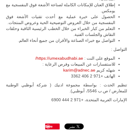
جديد لإمكانية
إطلاق العنان للإمكانات الكاملة لصناعة الأشعة فوق البنفسجية مع
تقريب
المسافات بين
يومكس.
المؤسستين
الحصول على خبرة عملية مع أحدث تقنيات الأشعة فوق
العسكريتين في
البنفسجية من خلال العروض التوضيحية الحية وعروض المنتجات.
شرق البلاد
التعلم من كبار الخبراء من خلال الخطب الرئيسية الثاقبة وحلقات
وغربها، وسط
النقاش والجلسات الفنية.
حضور دولي
التواصل مع خبراء الصناعة والأقران من جميع أنحاء العالم.
تقوده الولايات
المتحدة وشراكة
التواصل :
مباشرة مع
أطراف ليبية
الموقع على النت :
https://umexabudhabi.ae/
منقسمة منذ…
للاستفسارات عن المبيعات وفرص الرعاية :
للمزيد
شهله كريم
karim@adnec.ae
الهاتف +971 2 406 3362
تنظيم الحدث : بواسطة مجموعة ادنيك ( شركة أبوظبي الوطنية
للمعارض / ص.ب 5546، أبوظبي).
الإمارات العربية المتحدة، +971 2 444 6900
Save