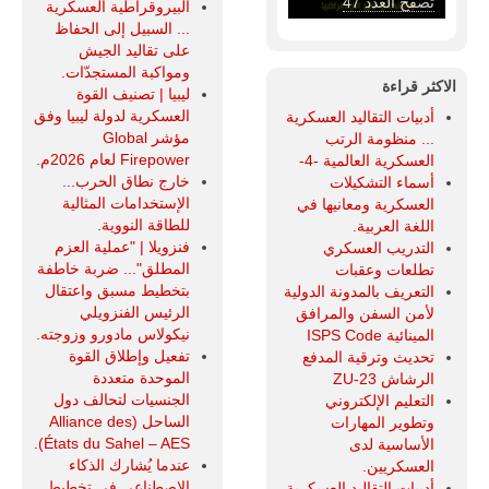
تصفح العدد 47
البيروقراطية العسكرية
... السبيل إلى الحفاظ
على تقاليد الجيش
ومواكبة المستجدّات.
الاكثر قراءة
ليبيا | تصنيف القوة
العسكرية لدولة ليبيا وفق
أدبيات التقاليد العسكرية
مؤشر Global
... منظومة الرتب
Firepower لعام 2026م.
العسكرية العالمية -4-
خارج نطاق الحرب...
أسماء التشكيلات
الإستخدامات المثالية
العسكرية ومعانيها في
للطاقة النووية.
اللغة العربية.
فنزويلا | "عملية العزم
التدريب العسكري
المطلق"... ضربة خاطفة
تطلعات وعقبات
بتخطيط مسبق واعتقال
التعريف بالمدونة الدولية
الرئيس الفنزويلي
لأمن السفن والمرافق
نيكولاس مادورو وزوجته.
المينائية ISPS Code
تفعيل وإطلاق القوة
تحديث وترقية المدفع
الموحدة متعددة
الرشاش ZU-23
الجنسيات لتحالف دول
التعليم الإلكتروني
الساحل (Alliance des
وتطوير المهارات
États du Sahel – AES).
الأساسية لدى
عندما يُشارك الذكاء
العسكريين.
الاصطناعي في تخطيط
أدبيات التقاليد العسكرية