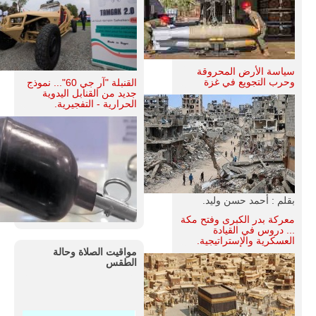
سياسة الأرض المحروقة
وحرب التجويع في غزة
القنبلة "آر جي 60"... نموذج
جديد من القنابل اليدوية
الحرارية - التفجيرية.
بقلم : أحمد حسن وليد.
معركة بدر الكبرى وفتح مكة
... دروس في القيادة
العسكرية والإستراتيجية.
مواقيت الصلاة وحالة
الطقس