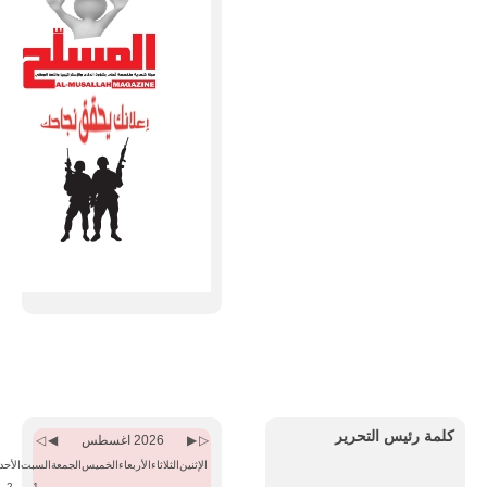
Previous
Previous
Next
Next
Month
Year
Month
Year
كلمة رئيس التحرير
2026 اغسطس
الإثنين
الثلاثاء
الأربعاء
الخميس
الجمعة
السبت
الأحد
2
1