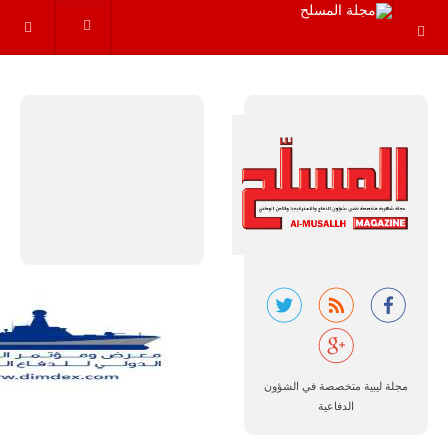
والإجراءات…
للمزيد
البرازيل |
شركة
إمبراير:
أفريقيا
تتصدر العالم
في الطلب
المتوقع على
طائرات
سوبر توكانو.
مجلة ليبية متخصصة في الشؤون
الدفاعية
تتوقع شركة
إمبراير البرازيلية
للصناعات الجوية