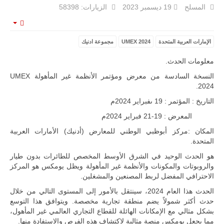
المسلح
19 ديسمبر 2023
الزيارات: 58398
مالي |
مشاركة
المسيرة
mpty
الروسية
أوريون مع
الإمارات العربية المتحدة
UMEX 2024
مجموعة ادنيك
قوة الفيلق
الأفريقي في
معلومات الحدث.
حرب
العصابات في
النسخة السادسة من معرض ومؤتمر الأنظمة غير المأهولة UMEX
مالي.
2024.
مع تصاعد حدة
التاريخ : المؤتمر : 19 ىفبراير 2024م
الحرب الجوية
الروسية في
المعرض : 19-21 فبراير 2024م
مالي رُصدت
طائرة أوريون
المكان :مركز أبوظبي الوطني للمعارض (أدنيك) الأمارات العربية
بدون طيار فوق
المتحدة.
باماكو وبالنسبة
لحملة مكافحة
هو الحدث الوحيد في الشرق الأوسط المخصص للطائرات بدون طيار
التمرد في
والروبوتات والمكونات والأنظمة غير المأهولة ويظل يومكس هو المركز
منطقة الساحل،
الاحترافي المفضل لربط المصنعين والمشغلين.
فإن الجمع بين
قدرة طائرة
الحدث هذا العام 2024، سينتقل بالأمور إلى المستوى التالي من خلال
أوريون على
حدث أكثر شمولاً يضم منطقة تجارية مخصصة. ويتوافق هذا التوسع
التحليق…
بشكل مثالي مع الإمكانات الهائلة للقطاع التجاري العالمي غير المأهول،
للمزيد
مما يجعل يومكس منصة مثالية لاكتشاف هذه الفرص والاستفادة منها.