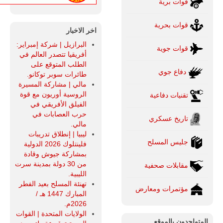
قوات برية
قوات بحرية
اخر الاخبار
البرازيل | شركة إمبراير:
قوات جوية
أفريقيا تتصدر العالم في
الطلب المتوقع على
دفاع جوي
طائرات سوبر توكانو.
مالي | مشاركة المسيرة
الروسية أوريون مع قوة
تقنيات دفاعية
الفيلق الأفريقي في
حرب العصابات في
تاريخ عسكري
مالي.
ليبيا | إنطلاق تدريبات
جليس المسلح
فلينتلوك 2026 الدولية
بمشاركة جيوش وقادة
من 30 دولة بمدينة سرت
مقابلات صحفية
الليبية.
تهنئة المسلح بعيد الفطر
مؤتمرات ومعارض
المبارك 1447 هـ /
2026م.
الولايات المتحدة | القوات
المتواجدون بالموقع