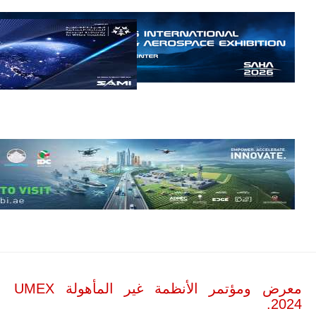
أن تصبح القارة
الأفريقية أكبر
سوق عالمي
لطائرة الهجوم
الخفيف
والتدريب
المتقدم "A-29
سوبر توكانو"
خلال العشرين
عاماً المقبلة، مع
توقعات بتوريد
نحو 150…
للمزيد
معرض ومؤتمر الأنظمة غير المأهولة UMEX
2024.