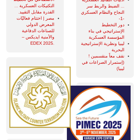
التكتيكات العسكرية ...
... الضبط والربط سر
القدرة مقابل التقييد.
النجاح والنظام العسكري
مصر | اختتام فعاليّات
-1-
المعرض الدولي
دور التخطيط
للصناعات الدفاعية
الإستراتيجي في بناء
والأمنية ايديكس ‒
المؤسسة العسكرية
.EDEX 2025
ليبيا ونظرية الإستراتيجية
البحرية
نقف معاً منقسمين !
(إستمرار الصراعات في
ليبيا)