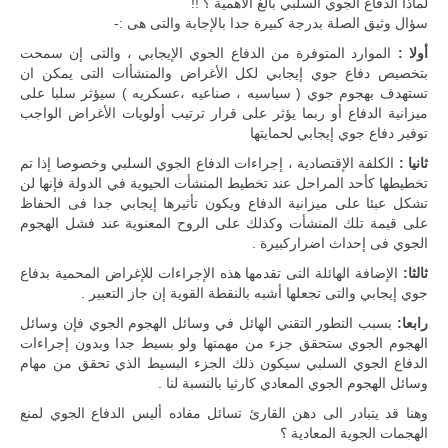
لماذا الدفاع الجوي السلبي بالغ الأهمية ؟ !!
سؤال وثيق الصلة بدرجة كبيرة جدا بالإجابة والتى هى :-
أولا :
الموارد المتوفرة من الدفاع الجوي الإيجابي ، والتى إن سمحت
بتخصيص دفاع جوي إيجابي لكل الأغراض والمنشأات التى يمكن ان
تستهدف بهجوم جوي ( سياسيه ، صناعيه ،عسكريه ) سيؤثر سلبا على
ميزانية الدفاع أو ربما يؤثر على قرار ترتيب أولويات الأغراض الواجب
توفير دفاع جوي إيجابي لحمايتها
ثانيا :
الكلفة الإقتصادية ، إجراءات الدفاع الجوي السلبي وخصوصا إذا تم
تخطيطها كأحد المراحل عند تخطيط المنشأت الحيوية في الدولة فإنها لن
تشكل عبئا على ميزانية الدفاع ويكون تأثيرها إيجابي جدا فى الحفاظ
على قيمة تلك المنشأت وكذلك على الروح المعنوية عند فشل الهجوم
الجوي فى إحداث اضراركبيرة .
ثالثا:
الإضافة الهائلة التى تقدمها هذه الإجراءات للإغراض المحمية بدفاع
جوي إيجابي والتى تجعلها أشبه بالنقطة القوية إن جاز التعبير .
رابعا:
بسبب التطور التقني الهائل في وسائل الهجوم الجوي فإن وسائل
الهجوم الجوي ستحقق جزء من مهمتها ولو بسيط جدا وبدون إجراءات
الدفاع الجوي السلبي سيكون ذلك الجزء البسيط الذي تحقق من مهام
وسائل الهجوم الجوي المعادي كارثيا بالنسبة لنا .
وهنا قد يتبادر الى دهن القارئ تسائل مفاده أليس الدفاع الجوي لمنع
الهجمات الجوية المعادية ؟