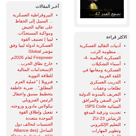
آخـر المقالات
تصفح العدد 46
البيروقراطية العسكرية
... السبيل إلى الحفاظ
على تقاليد الجيش
ومواكبة المستجدّات.
الاكثر قراءة
ليبيا | تصنيف القوة
العسكرية لدولة ليبيا وفق
أدبيات التقاليد العسكرية
مؤشر Global
... منظومة الرتب
Firepower لعام 2026م.
العسكرية العالمية -4-
خارج نطاق الحرب...
أسماء التشكيلات
الإستخدامات المثالية
العسكرية ومعانيها في
للطاقة النووية.
اللغة العربية.
فنزويلا | "عملية العزم
التدريب العسكري
المطلق"... ضربة خاطفة
تطلعات وعقبات
بتخطيط مسبق واعتقال
التعريف بالمدونة الدولية
الرئيس الفنزويلي
لأمن السفن والمرافق
نيكولاس مادورو وزوجته.
المينائية ISPS Code
تفعيل وإطلاق القوة
تحديث وترقية المدفع
الموحدة متعددة
الرشاش ZU-23
الجنسيات لتحالف دول
التعليم الإلكتروني
الساحل (Alliance des
وتطوير المهارات