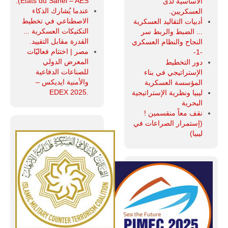
États du Sahel – AES).
الأساسية لدى
عندما يُشارك الذكاء
العسكريين.
الاصطناعي في تخطيط
أدبيات التقاليد العسكرية
التكتيكات العسكرية ...
... الضبط والربط سر
القدرة مقابل التقييد.
النجاح والنظام العسكري
مصر | اختتام فعاليّات
-1-
المعرض الدولي
دور التخطيط
للصناعات الدفاعية
الإستراتيجي في بناء
والأمنية ايديكس ‒
المؤسسة العسكرية
.EDEX 2025
ليبيا ونظرية الإستراتيجية
البحرية
نقف معاً منقسمين !
(إستمرار الصراعات في
ليبيا)