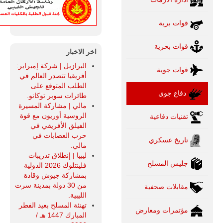
قوات برية
قوات بحرية
اخر الاخبار
البرازيل | شركة إمبراير:
قوات جوية
أفريقيا تتصدر العالم في
الطلب المتوقع على
دفاع جوي
طائرات سوبر توكانو.
مالي | مشاركة المسيرة
الروسية أوريون مع قوة
تقنيات دفاعية
الفيلق الأفريقي في
حرب العصابات في
تاريخ عسكري
مالي.
ليبيا | إنطلاق تدريبات
جليس المسلح
فلينتلوك 2026 الدولية
بمشاركة جيوش وقادة
من 30 دولة بمدينة سرت
مقابلات صحفية
الليبية.
تهنئة المسلح بعيد الفطر
مؤتمرات ومعارض
المبارك 1447 هـ /