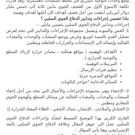
وضع وحدات التوجيه الليزري في محيط المنشأات العسكرية ،وقد قدرت
تكلفة الأسبوع الأول من القصف الجوي مابين ثلاثة ألى خمس مليار
دولار أمريكي أنفقت من أجل قصف أهداف كان أغلبها أهداف وهمية .
ماذا تتضمن إجراءات وتدابير الدفاع الجوي السلبي ؟
إجراءات وتدابير الدفاع الجوي السلبي تتضمن مايلي :-
1. الغش والتمويه ويشمل مجموعة الإجراءات والتدابير التي تتخذ لغرض
تضليل العدو بالنسبة لتوزيع وغرض ووضع المنشأت والوحدات والمعدات
القتالية وإيصاله الي الإستنتاجات والقرارات الخاطئة ويتظمن
الأهداف الوهمية ( مواقع هيكلية ، مصادر حرارة لإرباك السطع
والتوجيه الحراري ) .
المرسلات الوهمية .
تنظيم فترات الإرسال .
المواقع المدمرة جزئيا .
الستائر الدخانية *حواجز البالونات
2- الإختفاء وهى مجموعة الإجراءات والأعمال التي تتخذ من أجل إخفاء
المنشأت والوحدات والمعدات القتالية عن وسائل السطع والهجوم الجوي
المعادي وتتظمن :-
(( الخنادق والملاجئ ، الإنتشار، شباك التخفي ، الطلاء المضاد للحرارة ))
القارئ الكريم بهذا التوضيح المبسط لنشأة وإجراءات الدفاع الجوي
السلبي نصل الي جوهر المقال وعلاقة الدفاع الجوي السلبي بالبعد
الإستراتيجي وهنا يأتي السؤال :-