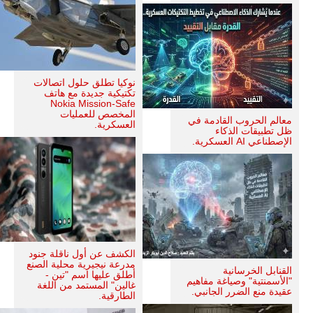
نوكيا تطلق حلول اتصالات
تكتيكية جديدة مع هاتف
Nokia Mission-Safe
المخصص للعمليات
معالم الحروب القادمة في
العسكرية.
ظل تطبيقات الذكاء
الإصطناعي AI العسكرية.
الكشف عن أول ناقلة جنود
مدرعة نيجيرية محلية الصنع
القنابل الخرسانية
أطلق عليها اسم "تين -
"الأسمنتية" وصياغة مفاهيم
غالين" المستمد من اللغة
عقيدة منع الضرر الجانبي.
الطارقية.