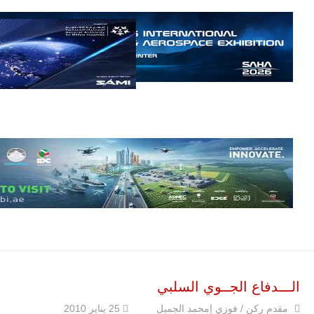
حرب
العصابات في
مالي.
مع تصاعد حدة
الحرب الجوية
الروسية في
مالي رُصدت
طائرة أوريون
بدون طيار فوق
باماكو وبالنسبة
لحملة مكافحة
التمرد في
منطقة الساحل،
فإن الجمع بين
قدرة طائرة
أوريون على
التحليق…
للمزيد
الـــدفاع الجــوي السلبي
مقدم ركن / فوزي إمحمد الجميل
25 يناير 2010