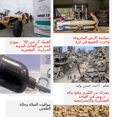
سياسة الأرض المحروقة
وحرب التجويع في غزة
القنبلة "آر جي 60"... نموذج
جديد من القنابل اليدوية
الحرارية - التفجيرية.
بقلم : أحمد حسن وليد.
معركة بدر الكبرى وفتح مكة
... دروس في القيادة
العسكرية والإستراتيجية.
مواقيت الصلاة وحالة
الطقس