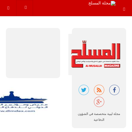
سوبر توكانو"
خلال العشرين
عاماً المقبلة، مع
توقعات بتوريد
نحو 150…
للمزيد
مالي |
مشاركة
المسيرة
الروسية
مجلة ليبية متخصصة في الشؤون
أوريون مع
الدفاعية
قوة الفيلق
الأفريقي في