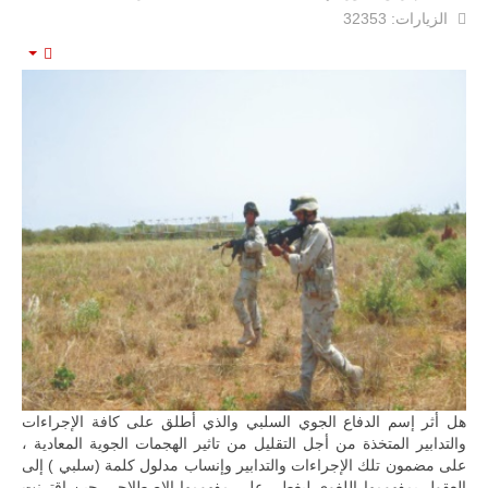
الزيارات: 32353
mpty
ليبيا | إنطلاق
تدريبات
فلينتلوك
2026 الدولية
بمشاركة
جيوش وقادة
من 30 دولة
بمدينة سرت
الليبية.
في خطوة
تُوصف بأنها
اختبار عملي
جديد لإمكانية
تقريب
المسافات بين
المؤسستين
هل أثر إسم الدفاع الجوي السلبي والذي أطلق على كافة الإجراءات
العسكريتين في
والتدابير المتخذة من أجل التقليل من تاثير الهجمات الجوية المعادية ،
شرق البلاد
على مضمون تلك الإجراءات والتدابير وإنساب مدلول كلمة (سلبي ) إلى
وغربها، وسط
حضور دولي
العقول بمفهومها اللغوي ليغطي على مفهومها الإصطلاحي حين اقترنت