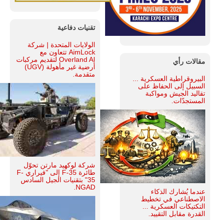
تقنيات دفاعية
الولايات المتحدة | شركة
AimLock تتعاون مع
Overland AI لتقديم مركبات
مقالات رأي
أرضية غير مأهولة (UGV)
متقدمة.
البيروقراطية العسكرية ...
السبيل إلى الحفاظ على
تقاليد الجيش ومواكبة
المستجدّات.
شركة لوكهيد مارتن تحوّل
طائرة F-35 إلى "فيراري F-
35" بتقنيات الجيل السادس
NGAD.
عندما يُشارك الذكاء
الاصطناعي في تخطيط
التكتيكات العسكرية ...
القدرة مقابل التقييد.