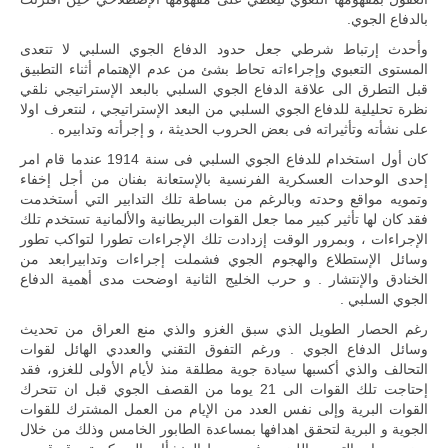
تقوده الولايات
بالدفاع الجوي.
المتحدة وشراكة
مباشرة مع
وأحدث إرتباط شرطي جعل حدود الدفاع الجوي السلبي لا تتعدى
أطراف ليبية
المستوى التعبوي وإجراءاته تحاط بشئ من عدم الإهتمام أثناء التطبيق
منقسمة منذ…
قبل التطرق الى علاقة الدفاع الجوي السلبي بالبعد الإستراتيجي نلقي
نظرة تحليلية للدفاع الجوي السلبي من البعد الإستراتيجي ، لنتعرف اولا
للمزيد
على نشأته وتأثيراته فى بعض الحروب الحديثة ، و إجرأته وتدابيره .
كان أول استخدام للدفاع الجوي السلبي فى سنة 1914 عندما قام امر
إحدى الوحدات العسكرية الفرنسية بالإستعانة بفنان من أجل إخفاء
وتمويه مواقع وحدته وبالرغم من بساطة تلك التدابير التي أستخدمت
فقد كان لها تأثير كبير مما جعل القوات البريطانية والألمانية تستخدم تلك
الإجراءات ، وبمرور الوقت إزدادت تلك الإجراءات تطورا لتواكب تطور
وسائل الإستطلاع والهجوم الجوي فشملت إجراءات وتدابيرابعد من
الخنادق والإنتشار .
و حرب الخليج الثانية اوضحت مدى أهمية الدفاع
الجوي السلبي .
رغم الحصار الطويل الذي سبق الغزو والذي منع العراق من تحديث
وسائل الدفاع الجوي . ورغم التفوق التقني والعددي الهائل لقوات
التحالف والذي أكسبها سيادة جوية مطلقة منذ لأيام الأولى للغزو، فقد
إحتاجت تلك القوات الى 21 يوما من القصف الجوي قبل ان تتحرك
القوات البرية وإلى نفس العدد من الإيام من العمل المشترك للقوات
الجوية و البرية لتحقق اهدافها بمساعدة الطابور الخامس وذلك من خلال