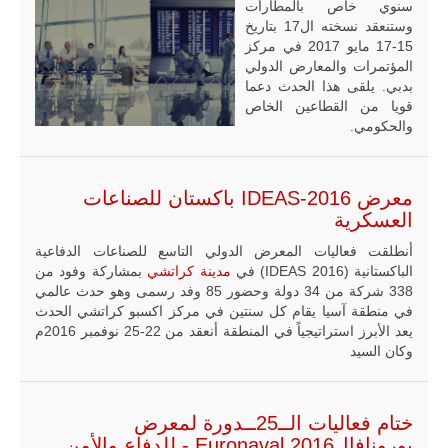
سنوي خاص بالمطارات
وستنعقد نسخته ال17 بتاريخ
15-17 مايو 2017 في مركز
المؤتمرات والمعارض الدولي
بدبي. يلقى هذا الحدث دعما
قويا من القطاعين الخاص
والحكومي.
معرض IDEAS-2016 باكستان للصناعات
العسكرية
أنطلقت فعاليات المعرض الدولي التاسع للصناعات الدفاعية
الباكستانية (IDEAS 2016) في
مدينة كراتشي
بمشاركة وفود من
338 شركة من 34 دولة وحضور 85 وفد رسمى وهو حدث عالمي
في منطقة آسيا يقام كل سنتين في مركز اكسبو كراتشي الحدث
يعد الأبرز استراتيجياً في المنطقة أنعقد من 22-25 نوفمبر 2016م
وكان السيد
ختام فعاليات الــ25ــدورة لمعرض
يورونافالEuronaval 2016 - للدفاع والأمن