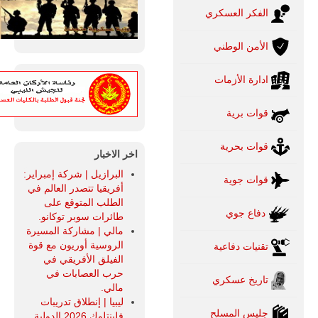
الفكر العسكري
الأمن الوطني
ادارة الأزمات
قوات برية
قوات بحرية
اخر الاخبار
البرازيل | شركة إمبراير:
قوات جوية
أفريقيا تتصدر العالم في
الطلب المتوقع على
دفاع جوي
طائرات سوبر توكانو.
مالي | مشاركة المسيرة
الروسية أوريون مع قوة
تقنيات دفاعية
الفيلق الأفريقي في
حرب العصابات في
تاريخ عسكري
مالي.
ليبيا | إنطلاق تدريبات
جليس المسلح
فلينتلوك 2026 الدولية