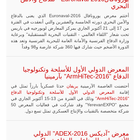
البحري
أختتم معرض يورونافال Euronaval-2016 الذي يعنى بالدفاع
والأمن البحري دورته الخامسة والعشرين والتي أنعقدت في الفترة
من 17 إلى 21 أكتوبر الجاري بمركز المعارض لوبورجيه في باريس
تحت شعار "اللقاء العالمي - التقنيات البحرية المستقبلية" وبرعاية
وزارة الدفاع الفرنسية والأمانة العامة للبحرية الفرنسية وتعد هذه
الدورة الأضخم حيث شارك فيها 360 شركة عارضة و98 وفداً
المعرض الدولي الأول للأسلحة وتكنولوجيا
الدفاع "ArmHiTec-2016" بآرمينيا
أحتضنت العاصمة الآرمينية
يريفان
حدثا عسكرياً بارزاً تمثل في
إقامة
المعرض الدولي الأول للأسلحة وتكنولوجيا الدفاع
"ArmHiTec-2016"
وذلك في الفترة من 13-15 أكتوبر الجاري في
مجمع "YerevanEXPO" وقد شاركت في فعاليات المعرض 50
شركة متخصصة بالتقنيات والإنتاج العسكري تمثل تسع دول.
معرض "آديكس ADEX-2016" الدولي