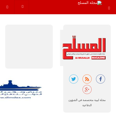
عاماً المقبلة، مع
توقعات بتوريد
نحو 150…
للمزيد
مالي |
مشاركة
المسيرة
الروسية
أوريون مع
مجلة ليبية متخصصة في الشؤون
قوة الفيلق
الدفاعية
الأفريقي في
حرب
العصابات في