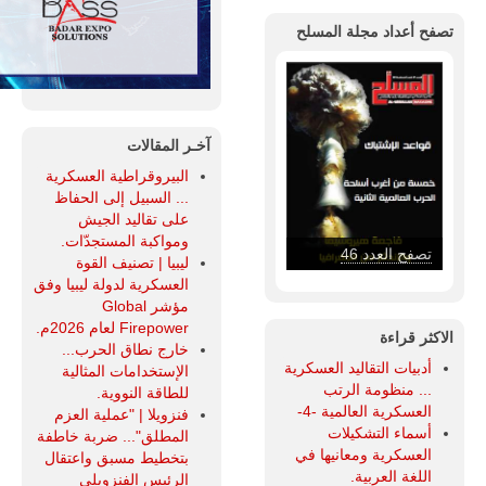
تصفح أعداد مجلة المسلح
آخـر المقالات
البيروقراطية العسكرية
... السبيل إلى الحفاظ
على تقاليد الجيش
ومواكبة المستجدّات.
تصفح العدد 46
ليبيا | تصنيف القوة
العسكرية لدولة ليبيا وفق
مؤشر Global
Firepower لعام 2026م.
الاكثر قراءة
خارج نطاق الحرب...
أدبيات التقاليد العسكرية
الإستخدامات المثالية
... منظومة الرتب
للطاقة النووية.
العسكرية العالمية -4-
فنزويلا | "عملية العزم
أسماء التشكيلات
المطلق"... ضربة خاطفة
العسكرية ومعانيها في
بتخطيط مسبق واعتقال
اللغة العربية.
الرئيس الفنزويلي