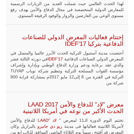
لهذا الحدث العالمي حيث شملت العديد من الزيارات الرسمية
للمعارض الدولية المتخصصة في مجال الدفاع والأمن بهدف رفع
مستوى الوعي بين العارضين والزوار والوفود الرفيعة المستوى.
إختتام فعاليات المعرض الدولي للصناعات
الدفاعية بتركيا IDEF’17
أحتضنت مدينة أستنبول التركية الحدث الأبرز عالميا والمتمثل في
المعرض الدولي الصناعات الدفاعية
IDEF’17
في دورته الثالثة عشر
والذي عقد برعاية ودعم وزارة الدفاع الوطني وبإدارة وإشراف
مؤسسة القوات المسلحة التركية وتنظيم شركة توياب TUYAP
التركية في الفترة من 8 إلى12 مايو 2017م بمشاركة قرابة 800
شركة من
معرض "لاد" للدفاع والأمن LAAD 2017
الحدث الأكبر من نوعه في أمريكا اللاتينية
تختتم اليوم الدورة الـ11 لمعرض
" لاد "LAAD
للدفاع والأمن
لأمريكا اللاتينية فعالياتها فى مدينة
ريو دي جانيرو
بالبرازيل وكان
المعرض قد أفتتح رسمياً يوم الثلاثاء الماضي الموافق للـ4ــرابع من