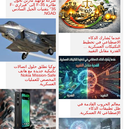
شركة لوكهيد مارتن تحوّل
طائرة F-35 إلى "فيراري F-
35" بتقنيات الجيل السادس
NGAD.
عندما يُشارك الذكاء
الاصطناعي في تخطيط
التكتيكات العسكرية ...
القدرة مقابل التقييد.
نوكيا تطلق حلول اتصالات
تكتيكية جديدة مع هاتف
Nokia Mission-Safe
المخصص للعمليات
العسكرية.
معالم الحروب القادمة في
ظل تطبيقات الذكاء
الإصطناعي AI العسكرية.