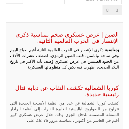
Part
الإظهارات:
of
Tit
ليبيا | إنطلاق
تدريبات
الصين | عرض عسكري ضخم بمناسبة ذكرى
فلينتلوك
الإنتصار في الحرب العالمية الثانية.
2026 الدولية
بمشاركة
بمناسبة
جيوش وقادة
ذكرى الإنتصار في الحرب العالمية الثانية أقيم صباح اليوم
من 30 دولة
وفي ساحة تيانانمن، قلب الصين الرمزي، اصطف عشرات الآلاف
بمدينة سرت
من الجنود الصينيين في عرض عسكري وُصف بأنه الأكبر في تاريخ
الليبية.
البلاد الحديث، أظهرت فيه بكين كل منظوماتها العسكرية
في خطوة
تُوصف بأنها
اختبار عملي
جديد لإمكانية
كوريا الشمالية تكشف النقاب عن دبابة قتال
تقريب
رئيسية جديدة.
المسافات بين
المؤسستين
كشفت كوريا الشمالية عن عدد من أنظمة الأسلحة الجديدة التي
العسكريتين في
تتراوح من الصواريخ الباليستية العابرة للقارات إلى أنظمة الرادار
شرق البلاد
المتنقلة المصممة للدفاع الجوي وذلك خلال عرض عسكري كبير
وغربها، وسط
أقيم في العاشر من أكتوبر ، بمناسبة مرور 75 عامًا على
حضور دولي
تقوده الولايات