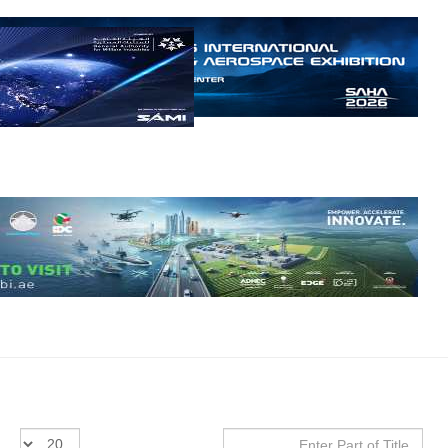
مالي.
مع تصاعد حدة
الحرب الجوية
الروسية في
مالي رُصدت
طائرة أوريون
بدون طيار فوق
باماكو وبالنسبة
لحملة مكافحة
التمرد في
منطقة الساحل،
فإن الجمع بين
قدرة طائرة
أوريون على
التحليق…
للمزيد
Enter
عدد