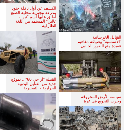
الكشف عن أول ناقلة جنود
مدرعة نيجيرية محلية الصنع
أطلق عليها اسم "تين -
غالين" المستمد من اللغة
الطارقية.
القنابل الخرسانية
"الأسمنتية" وصياغة مفاهيم
عقيدة منع الضرر الجانبي.
القنبلة "آر جي 60"... نموذج
جديد من القنابل اليدوية
الحرارية - التفجيرية.
سياسة الأرض المحروقة
وحرب التجويع في غزة