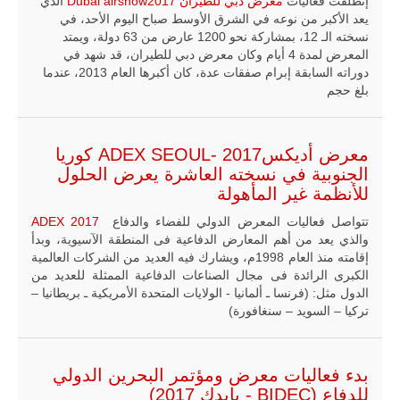
إنطلقت فعاليات
معرض دبي للطيران Dubai airshow2017
الذي
يعد الأكبر من نوعه في الشرق الأوسط صباح اليوم الأحد، في
نسخته الـ 12، بمشاركة نحو 1200 عارض من 63 دولة، ويمتد
المعرض لمدة 4 أيام وكان معرض دبي للطيران، قد شهد في
دوراته السابقة إبرام صفقات عدة، كان أكبرها العام 2013، عندما
بلغ حجم
معرض أديكسADEX SEOUL- 2017 كوريا
الجنوبية في نسخته العاشرة يعرض الحلول
للأنظمة غير المأهولة
تتواصل فعاليات المعرض الدولي للفضاء والدفاع
ADEX 2017
والذي يعد من أهم المعارض الدفاعية فى المنطقة الآسيوية، وبدأ
إقامته منذ العام 1998م، ويشارك فيه العديد من الشركات العالمية
الكبرى الرائدة فى مجال الصناعات الدفاعية الممثلة للعديد من
الدول مثل: (فرنسا ـ ألمانيا - الولايات المتحدة الأمريكية ـ بريطانيا –
تركيا – السويد – سنغافورة)
بدء فعاليات معرض ومؤتمر البحرين الدولي
للدفاع (BIDEC - بايدك 2017)