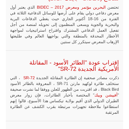
تحتضن
البحرين
مؤتمر ومعرض BIDEC – 2017
الذي يعتبر أول
معرض دفاعي دولي يقام على أرضها للوسائل الدفاعية الثلاثة في
الفترة من 16-18 أكتوبر الجاري حيث يغطي الدفاعات البرية
والبحرية والجوية ويسعى المنظمون إلى تحويله لمنصة من أجل
تفعيل العمل الدفاعي المشترك واقتراح استراتيجيات لمواجهة
الأخطار المحدقة بالمنطقة والتي يواجهها العالم وفي طليعتها
الإرهاب المعرض سيتكرر كل سنتين
إقتراب عودة "الطائر الأسود - المقاتلة
الأمريكية الجديدة SR-72"
ذكرت مصادر صحفية إن الطائرة المقاتلة الجديدة
SR-72
، التي
ستخلف طائرة لوكهيد مارتن SR-71 ، المعروفة بالطائر الأسود
Black Bird ، قد اقتربت من الظهور للعلن ووفقا لما نشرت صحيفة
"
أفييشن وييك
" المختصة بأخبار الطائرات، فإن زوار معرض
الطيران الدولي الذي أقيم بولاية تيكساس هذا الأسبوع، قالوا إنهم
استطاعوا ملاحظة تجهيزات مرتبطة بقرب الكشف عن الطائرة
المرتقبة