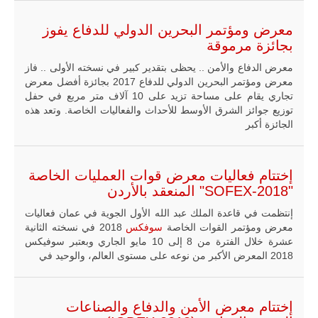
المتحدة وشراكة
مباشرة مع
أطراف ليبية
معرض ومؤتمر البحرين الدولي للدفاع يفوز
منقسمة منذ…
بجائزة مرموقة
للمزيد
معرض الدفاع والأمن .. يحظى بتقدير كبير في نسخته الأولى .. فاز
معرض ومؤتمر البحرين الدولي للدفاع 2017 بجائزة أفضل معرض
تجاري يقام على مساحة تزيد على 10 آلاف متر مربع في حفل
توزيع جوائز الشرق الأوسط للأحداث والفعاليات الخاصة. وتعد هذه
الجائزة أكبر
إختتام فعاليات معرض قوات العمليات الخاصة
"SOFEX-2018" المنعقد بالأردن
إنتظمت في قاعدة الملك عبد الله الأول الجوية في عمان فعاليات
معرض ومؤتمر القوات الخاصة
سوفكس
2018 في نسخته الثانية
عشرة خلال الفترة من 8 إلى 10 مايو الجاري وبعتبر سوفيكس
2018 المعرض الأكبر من نوعه على مستوى العالم، والوحيد في
إختتام معرض الأمن والدفاع والصناعات