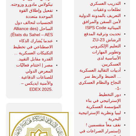
التدريب العسكري
نيكولاس مادورو وزوجته.
تطلعات وعقبات
تفعيل وإطلاق القوة
التعريف بالمدونة الدولية
الموحدة متعددة
لأمن السفن والمرافق
الجنسيات لتحالف دول
المينائية ISPS Code
الساحل (Alliance des
تحديث وترقية المدفع
États du Sahel – AES).
الرشاش ZU-23
عندما يُشارك الذكاء
التعليم الإلكتروني
الاصطناعي في تخطيط
وتطوير المهارات
التكتيكات العسكرية ...
الأساسية لدى
القدرة مقابل التقييد.
العسكريين.
مصر | اختتام فعاليّات
أدبيات التقاليد العسكرية
المعرض الدولي
... الضبط والربط سر
للصناعات الدفاعية
النجاح والنظام العسكري
والأمنية ايديكس ‒
-1-
.EDEX 2025
دور التخطيط
الإستراتيجي في بناء
المؤسسة العسكرية
ليبيا ونظرية الإستراتيجية
البحرية
نقف معاً منقسمين !
(إستمرار الصراعات في