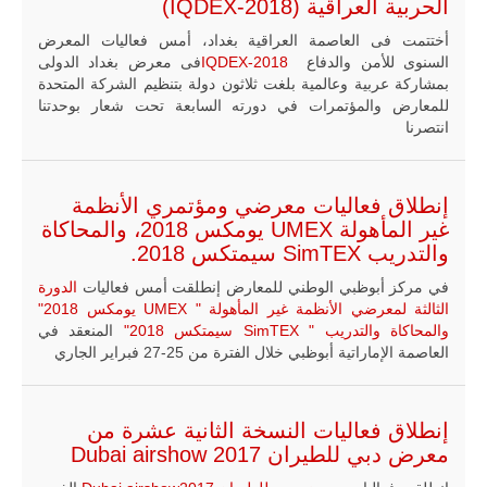
الحربية العراقية (IQDEX-2018)
أختتمت فى العاصمة العراقية بغداد، أمس فعاليات المعرض
السنوى للأمن والدفاع
IQDEX-2018
فى معرض بغداد الدولى
بمشاركة عربية وعالمية بلغت ثلاثون دولة بتنظيم الشركة المتحدة
للمعارض والمؤتمرات في دورته السابعة تحت شعار بوحدتنا
انتصرنا
إنطلاق فعاليات معرضي ومؤتمري الأنظمة
غير المأهولة UMEX يومكس 2018، والمحاكاة
والتدريب SimTEX سيمتكس 2018.
في مركز أبوظبي الوطني للمعارض إنطلقت أمس فعاليات
الدورة
الثالثة لمعرضي الأنظمة غير المأهولة " UMEX يومكس 2018"
والمحاكاة والتدريب " SimTEX سيمتكس 2018"
المنعقد في
العاصمة الإماراتية أبوظبي خلال الفترة من 25-27 فبراير الجاري
إنطلاق فعاليات النسخة الثانية عشرة من
معرض دبي للطيران Dubai airshow 2017