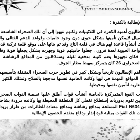
إيطالية بالكفرة :
طاليون أهمية الكفرة في الثلاثينيات ولكنهم تنبهوا إلى أن تلك الصحراء الشاسعة 
أميال لايمكن تأمينها بشكل حيوي دون وجود حاميات وقواعد للدعم القتالي وا
ك أنشأوا قاعدة لهم هناك في قلعة التاج وقد تم بنائها على موقع قلعة تركية قد
احة الحيوية لعدة قرون , جعلوا حاميتهم قوية وجهزت بشكل يجعلها قوية وقا
المقاومة فكان تجهيزها يضم كتيبة مدفعية ثقيلة وستـ60ـون من الم
ن يتمركز بمهبط مطار الجوف.
م الإيطاليون تاريخياً وبشكل كبير في تطوير حرب الصحراء المتنقلة بتأسيسه
لمواقع المهمة في ليبيا وكانت الحامية نفسها مدججة بالسلاح وتمتلك الكثير 
لضاربة لتأمين نفسها ومحيطها.
ب القوة المتمركزة بالحامية أنشأت قوات أطلق عليها تسمية القوات الصحراو
ين تقوم بدوريات إستطلاع تغطي كل المنطقة المحيطة بها وكانت مزودة بشاحن
 تلك القوات بمثابة قوة إنذار ودفاع متقدم للحصون الإيطالية.