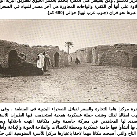
سرير كلانشو , ومن يسيطر على الكفرة يتحكم بالممر الحيوي للطريق البرية الو
اوة على أنها أي الكفرة والواحات المجاورة هي آخر مصدر للمياه في الصحراء
برها نحو فزان (جنوب غرب ليبيا) حوالي (680 كم).
كفرة مركزا هاما للتجارة والسفر لقبائل الصحراء البدوية في المنطقة ، وفي 
1 تنبهت ايطاليا لذلك وشنت حملة عسكرية همجية استخدمت فيها الطيران للاستي
صدى لها المجاهدين في معركة حاسمة وغير متكافئة انتهت باحتلالها وبع
ن بها أنشأوا فيها حامية عسكرية ومحطة للاتصالات والملاحة الجوية والإذاعة وأقا
لتاج والتي أصبحت مكانا مهما لاحقا باعتبارها مركزا للأسرة السنوسية التي حك