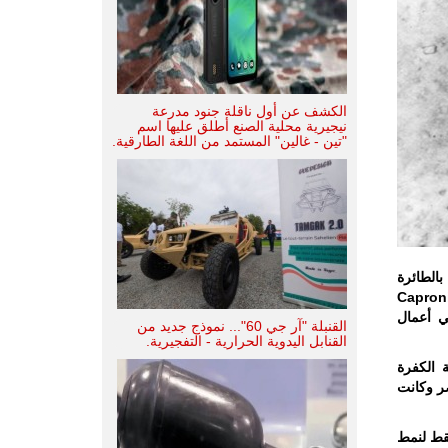
الكشف عن أول ناقلة جنود مدرعة
نيجيرية محلية الصنع أطلق عليها اسم
"تين - غالين" المستمد من اللغة الطارقية.
الطائرة
مثابة قاعدة لسرب الطيران التابع للحامية وكانت تلك الطائرات من نوع جيبلي Caproni
في أعمال
القنبلة "آر جي 60"... نموذج جديد من
القنابل اليدوية الحرارية - التفجيرية.
 الكفرة
صر وكانت
فقط لنمط