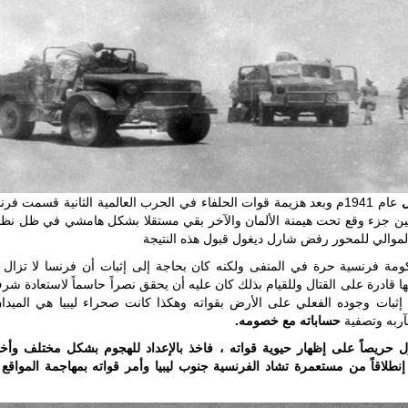
ليبيا | إنطلاق
تدريبات
فلينتلوك
2026 الدولية
بمشاركة
جيوش وقادة
من 30 دولة
بمدينة سرت
الليبية.
في خطوة
عام 1941م وبعد هزيمة قوات الحلفاء في الحرب العالمية الثانية قسمت فر
تُوصف بأنها
ن جزء وقع تحت هيمنة الألمان والآخر بقي مستقلا بشكل هامشي في ظل نظ
اختبار عملي
لموالي للمحور رفض شارل ديغول قبول هذه النتيجة
جديد لإمكانية
تقريب
كومة فرنسية حرة في
المنفى ولكنه كان بحاجة إلى إثبات أن فرنسا لا تزال 
المسافات بين
نها قادرة على القتال وللقيام بذلك كان عليه أن يحقق نصراً حاسماً لاستعادة ش
المؤسستين
 إثبات وجوده الفعلي على الأرض بقواته وهكذا كانت صحراء ليبيا هي الميدان 
العسكريتين في
آربه وتصفية
حساباته مع خصومه.
شرق البلاد
وغربها، وسط
ل حريصاً على إظهار حيوية قواته ، فاخذ بالإعداد للهجوم بشكل مختلف وأخ
حضور دولي
نطلاقاً من مستعمرة تشاد الفرنسية جنوب ليبيا وأمر قواته بمهاجمة المواقع ا
تقوده الولايات
المتحدة وشراكة
مباشرة مع