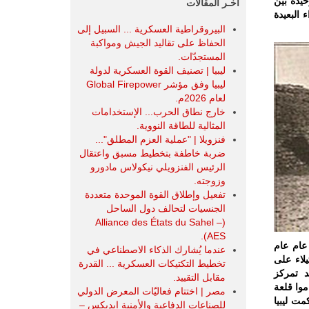
حيدة بين
آخـر المقالات
 البعيدة
البيروقراطية العسكرية ... السبيل إلى
الحفاظ على تقاليد الجيش ومواكبة
المستجدّات.
ليبيا | تصنيف القوة العسكرية لدولة
ليبيا وفق مؤشر Global Firepower
لعام 2026م.
خارج نطاق الحرب... الإستخدامات
المثالية للطاقة النووية.
فنزويلا | "عملية العزم المطلق"...
ضربة خاطفة بتخطيط مسبق واعتقال
الرئيس الفنزويلي نيكولاس مادورو
وزوجته.
تفعيل وإطلاق القوة الموحدة متعددة
الجنسيات لتحالف دول الساحل
(Alliance des États du Sahel –
AES).
عام عام
عندما يُشارك الذكاء الاصطناعي في
لاء على
تخطيط التكتيكات العسكرية ... القدرة
د تمركز
مقابل التقييد.
موا قلعة
مصر | اختتام فعاليّات المعرض الدولي
مت ليبيا
للصناعات الدفاعية والأمنية ايديكس ‒