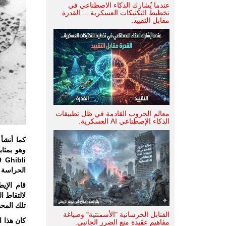
عندما يُشارك الذكاء الاصطناعي في
تخطيط التكتيكات العسكرية ... القدرة
مقابل التقييد.
معالم الحروب القادمة في ظل تطبيقات
الذكاء الإصطناعي AI العسكرية.
كما أنشأ
الحراسة و
قام الإي
لالتقاط ا
تلك المحط
القنابل الخرسانية "الأسمنتية" وصياغة
كان هذا ا
مفاهيم عقيدة منع الضرر الجانبي.