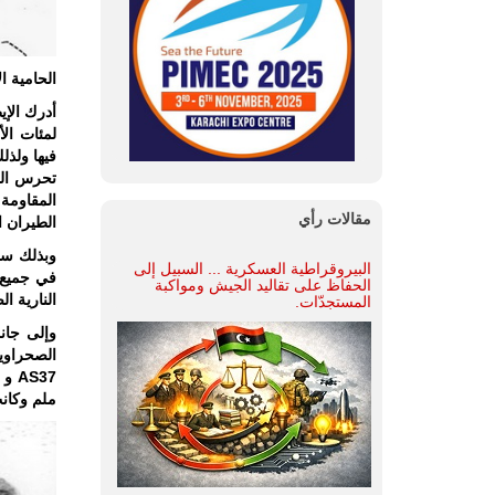
الحامية ال
أدرك الإي
لمئات ال
فيها ولذل
تحرس الو
مقالات رأي
الطيران الصحراوي 26 كا
وبذلك ساه
البيروقراطية العسكرية ... السبيل إلى
في جميع ا
الحفاظ على تقاليد الجيش ومواكبة
النارية ا
المستجدّات.
وإلى جان
الصحراوي
ملم وكانت