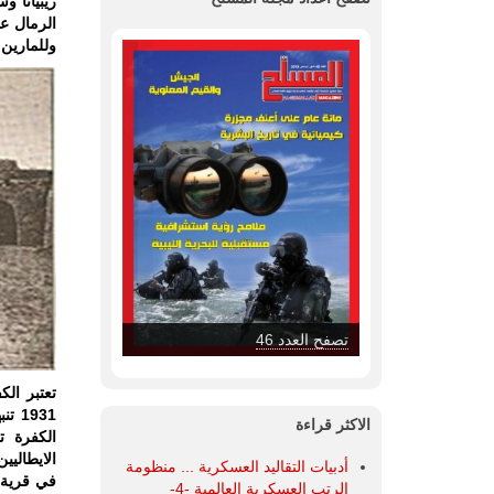
ريبيانا و
الرمال عل
وللمارين ع
تصفح العدد 45
تعتبر ال
931
الاكثر قراءة
الكفرة ت
الايطاليي
أدبيات التقاليد العسكرية ... منظومة
في قرية ا
الرتب العسكرية العالمية -4-