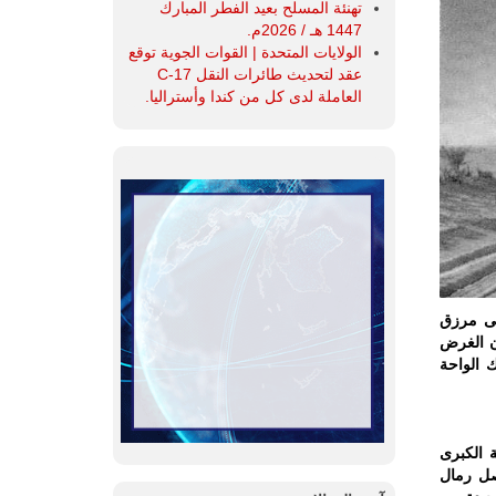
تهنئة المسلح بعيد الفطر المبارك
1447 هـ / 2026م.
الولايات المتحدة | القوات الجوية توقع
عقد لتحديث طائرات النقل C-17
العاملة لدى كل من كندا وأستراليا.
 مجموعة الصحراء البريطانية البعيدة المدى (LRDG) على مرزق
كان الغرض
 الواحة
 الكبرى
صل رمال