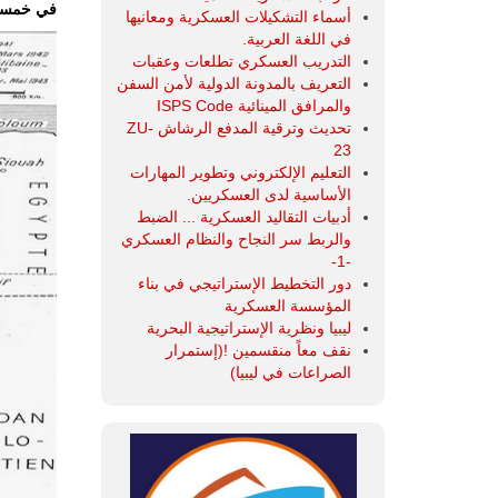
في خمسين
أسماء التشكيلات العسكرية ومعانيها
في اللغة العربية.
التدريب العسكري تطلعات وعقبات
التعريف بالمدونة الدولية لأمن السفن
والمرافق المينائية ISPS Code
تحديث وترقية المدفع الرشاش ZU-
23
التعليم الإلكتروني وتطوير المهارات
الأساسية لدى العسكريين.
أدبيات التقاليد العسكرية ... الضبط
والربط سر النجاح والنظام العسكري
-1-
دور التخطيط الإستراتيجي في بناء
المؤسسة العسكرية
ليبيا ونظرية الإستراتيجية البحرية
نقف معاً منقسمين !(إستمرار
الصراعات في ليبيا)