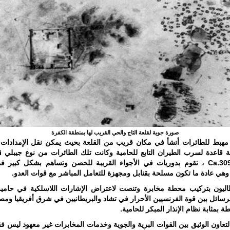
صورة جوية لقلعة التاج والحي القريب لها بمنطقة الكفرة
 مهبط للطائرات أنشأ في مكان قريب من القلعة بحيث يمكن نقل الإمدادات ب
وهو ب
Ca.309 Ghibli ، تقوم بدوريات في الأجواء القريبة للحصن وتساهم بشكل كبير 
هي عادة ما تكون مسلحة بقنابل ومجهزة للتعامل المباشر مع قوات العدو.
طاليون بتركيب محطة مخابرة وتنصت لاعتراض الإشارات اللاسلكية في حامية
لرسائل بين قوة الفرنسيين الأحرار في تشاد والبريطانيين في شرق أفريقيا وم
ة بمثابة نظام الإنذار المبكر للحامية.
لتعاون الوثيق بين القوات البرية والجوية وخدمات المخابرات غير معهود ليس 