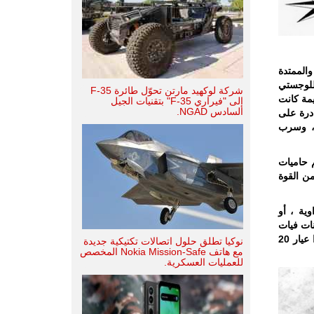
والممتدة
للوجستي
شركة لوكهيد مارتن تحوّل طائرة F-35
يمة كانت
إلى "فيراري F-35" بتقنيات الجيل
السادس NGAD.
درة على
دافع الرشاشة ، وسرب
م حاميات
من القوة
ية ، أو
ات فيات
AS37 و Fiat N634 المسلحة بمدافع رشاشة ومدافع مضادة للطائرات من طراز بريدا عيار 20
نوكيا تطلق حلول اتصالات تكتيكية جديدة
مع هاتف Nokia Mission-Safe المخصص
للعمليات العسكرية.