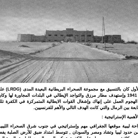
أطراف ليبية
منقسمة منذ…
للمزيد
الهجوم الأول كان بالتنسيق مع
في يناير 1941 وإستهدف مطار مرزق والتواجد الإيطالي في البلدات المجاورة لها و
لهجوم العمل على إنهاك وإشغال القوات الايطالية المتمركزة في الكفرة تلك
لقابعة بين الرمال والتي كانت الهدف التالي والأهم للفرنسيين.
أهمية الإستراتيجية :
احة ليبية موقعها الجغرافي مهم وإستراتيجي في جنوب شرق الصحراء الليبية
ن حدود ليبيا وتشاد ومصر والسودان , تتوسط امتداد ضيق للأرض الصلبة يف