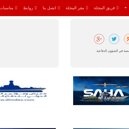
توقعات بتوريد
نحو 150…
فريق المجلة
مقر المجلة
اتصل بنا
روابط
مناسبات
للمزيد
صصة في الشؤون الدفاعية
مالي |
مشاركة
المسيرة
الروسية
أوريون مع
قوة الفيلق
الأفريقي في
حرب
العصابات في
مالي.