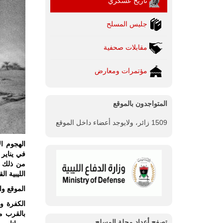
تاريخ عسكري
جليس المسلح
مقابلات صحفية
مؤتمرات ومعارض
المتواجدون بالموقع
1509 زائر، ولايوجد أعضاء داخل الموقع
من ذلك ا
الليبية ا
الموقع وال
الكفرة و
بالقرب م
تصفح أعداد مجلة المسلح