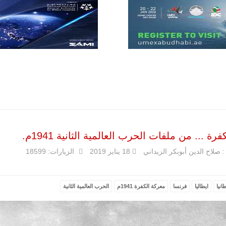
مع تصاعد حدة
الحرب الجوية
الروسية في
مالي رُصدت
طائرة أوريون
بدون طيار فوق
باماكو وبالنسبة
لحملة مكافحة
التمرد في
منطقة الساحل،
فإن الجمع بين
قدرة طائرة
أوريون على
التحليق…
للمزيد
فرة ... من ملفات الحرب العالمية الثانية 1941م.
: صلاح الدين أبوبكر الزيداني
18 يناير 2019
الزيارات: 18599
انيا
ايطاليا
فرنسا
معركة الكفرة 1941م
الحرب العالمية الثانية