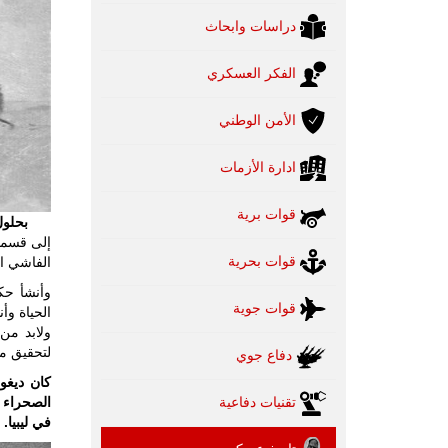
دراسات وابحاث
الفكر العسكري
الأمن الوطني
ادارة الأزمات
قوات برية
بحلول
إلى قسمي
قوات بحرية
الفاشي ا
وأنشأ ح
قوات جوية
الحياة وأ
ولابد من
لتحقيق م
دفاع جوي
كان ديغو
الصحراء إ
تقنيات دفاعية
في ليبيا.