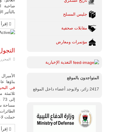
العالم، 
تاريخ عسكري
صاحبة ال
بالتأثير ا
جليس المسلح
اِقرأ 
مقابلات صحفية
تقييم
المستخدم
مؤتمرات ومعارض
التجول
المحرر
التغذية الإخبارية
الأميرال
المتواجدون بالموقع
بناؤها عام 1983م
في البحر
2417 زائر، ولايوجد أعضاء داخل الموقع
ثلاثمئة 
الطائرات
حملت لاح
اِقرأ 