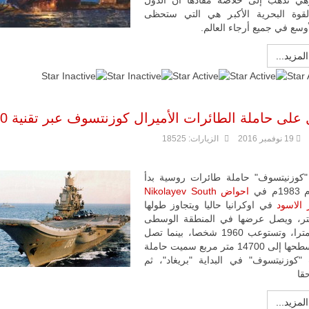
وهي تذهب إلى خلاصة مفادها أن الدول
قوة البحرية الأكبر هي التي ستحظى
لأوسع في جميع أرجاء العالم.
المزيد...
:
3
/
5
 على حاملة الطائرات الأميرال كوزنتسوف عبر تقنية 360
19 نوفمبر 2016
الزيارات: 18525
ليبيا | إنطلاق
 "كوزنيتسوف" حاملة طائرات روسية بدأ
تدريبات
 في
احواض Nikolayev South
فلينتلوك
 الاسود
في اوكرانيا حاليا ويتجاوز طولها
2026 الدولية
بمشاركة
متر، ويصل عرضها في المنطقة الوسطى
جيوش وقادة
إلى 73 مترا، وتستوعب 1960 شخصا، بينما تصل
من 30 دولة
مساحة سطحها إلى 14700 متر مربع سميت حاملة
بمدينة سرت
 "كوزنيتسوف" في البداية "بريغاد"، ثم
الليبية.
قا
في خطوة
تُوصف بأنها
المزيد...
اختبار عملي