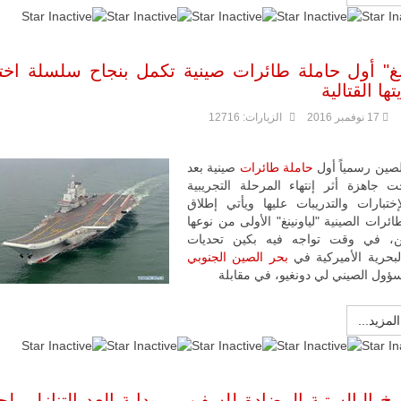
جديد لإمكانية
تقريب
المسافات بين
المؤسستين
ينغ" أول حاملة طائرات صينية تكمل بنجاح سلسلة اختبا
العسكريتين في
شرق البلاد
ها القتالية
وغربها، وسط
حضور دولي
17 نوفمبر 2016
الزيارات: 12716
تقوده الولايات
المتحدة وشراكة
مباشرة مع
صين رسمياً أول
حاملة طائرات
صينية بعد
أطراف ليبية
 جاهزة أثر إنتهاء المرحلة التجريبية
منقسمة منذ…
إختبارات والتدريبات عليها ويأتي إطلاق
للمزيد
ائرات الصينية "لياونينغ" الأولى من نوعها
ن، في وقت تواجه فيه بكين تحديات
لبحرية الأميركية في
بحر الصين الجنوبي
سؤول الصيني لي دونغيو، في مقابلة
المزيد...
يخ البالستية المضادة للسفن ... بداية العد التنازلي لح