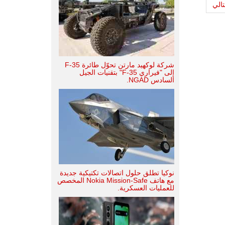
تالي
شركة لوكهيد مارتن تحوّل طائرة F-35
إلى "فيراري F-35" بتقنيات الجيل
السادس NGAD.
نوكيا تطلق حلول اتصالات تكتيكية جديدة
مع هاتف Nokia Mission-Safe المخصص
للعمليات العسكرية.