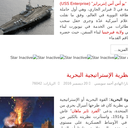
أس أس إنتربرايز” (USS Enterprise)
مالي |
من الخدمة في 3 فبراير الجاري، وهي أول حاملة
مشاركة
طاقة النووية في العالم، وفق ما نقلت
المسيرة
الروسية
علام أميركية عدّة وجرى حفل سحب
أوريون مع
طائرات من الخدمة في نيوبورت لبناء
قوة الفيلق
ي
ولاية فيرجينيا
لبناء السفن، حيث حضره
الأفريقي في
اقم القدماء
حرب
العصابات في
مالي.
المزيد...
مع تصاعد حدة
الحرب الجوية
:
1
/
5
الروسية في
مالي رُصدت
نظرية الإستراتيجية البحرية
طائرة أوريون
بدون طيار فوق
ار/ الهادي أحمد سويسي
20 ديسمبر 2016
الزيارات: 76042
باماكو وبالنسبة
لحملة مكافحة
التمرد في
منطقة الساحل،
ة البحرية:
القوة البحرية أو الإستراتيجية
فإن الجمع بين
هي نظرية كان قد طرحها أميرال بحري من
قدرة طائرة
المتحدة، يدعى "
ألفرد ثاير ماهان
" عاش
أوريون على
بين 1840 و1914، واستأثرت نظريته بالكثير من
التحليق…
م في الأوساط العسكرية على مستوى
للمزيد