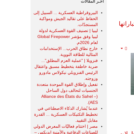
آخـر المقالات
البيروقراطية العسكرية ... السبيل إلى
الحفاظ على تقاليد الجيش ومواكبة
راتها
المستجدّات.
ليبيا | تصنيف القوة العسكرية لدولة
ليبيا وفق مؤشر Global Firepower
لعام 2026م.
خارج نطاق الحرب... الإستخدامات
Empty
المثالية للطاقة النووية.
فنزويلا | "عملية العزم المطلق"...
ضربة خاطفة بتخطيط مسبق واعتقال
الرئيس الفنزويلي نيكولاس مادورو
وزوجته.
تفعيل وإطلاق القوة الموحدة متعددة
الجنسيات لتحالف دول الساحل
(Alliance des États du Sahel –
AES).
عندما يُشارك الذكاء الاصطناعي في
تخطيط التكتيكات العسكرية ... القدرة
مقابل التقييد.
مصر | اختتام فعاليّات المعرض الدولي
للصناعات الدفاعية والأمنية ايديكس ‒
املات