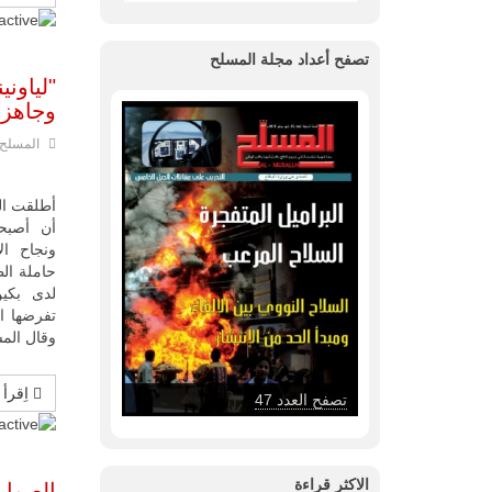
تصفح أعداد مجلة المسلح
"لياون
وجاهزيت
المسلح
أطلقت ال
أن أصبحت
ونجاح ال
حاملة الط
لدى بكي
تفرضها ا
وقال الم
اِقرأ 
تصفح العدد 47
الاكثر قراءة
الصوار