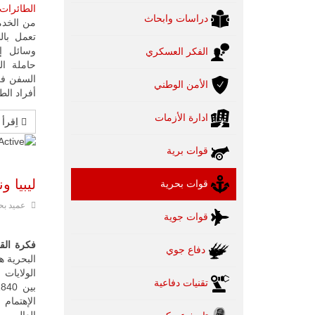
الطائرات “يو 
دراسات وابحاث
تعمل بال
وسائل إ
الفكر العسكري
حاملة ال
السفن ف
الأمن الوطني
أفراد الط
ادارة الأزمات
اِقرأ 
تقييم
قوات برية
المستخدم
ليبيا و
قوات بحرية
عميد بح
قوات جوية
فكرة القو
دفاع جوي
البحرية 
الولايات 
تقنيات دفاعية
الإهتما