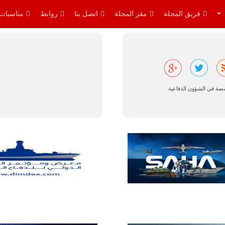
القواعد
والإجراءات…
فريق المجلة
مقر المجلة
اتصل بنا
روابط
مناسبات
للمزيد
صصة في الشؤون الدفاعية
البرازيل |
شركة
إمبراير:
أفريقيا
تتصدر العالم
في الطلب
المتوقع على
طائرات
سوبر توكانو.
تتوقع شركة
إمبراير البرازيلية