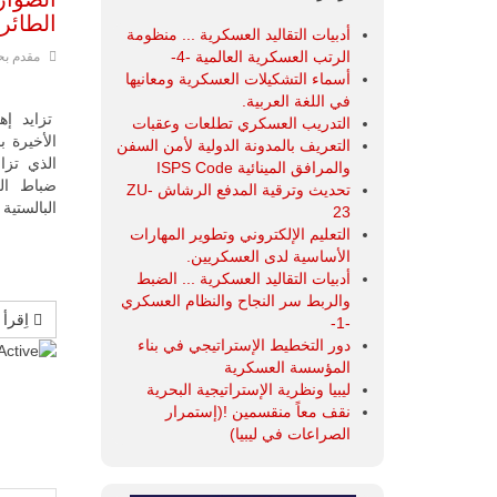
الطائر
أدبيات التقاليد العسكرية ... منظومة
الرتب العسكرية العالمية -4-
مقدم بح
أسماء التشكيلات العسكرية ومعانيها
في اللغة العربية.
تزايد إه
التدريب العسكري تطلعات وعقبات
الأخيرة ب
التعريف بالمدونة الدولية لأمن السفن
الذي تزا
والمرافق المينائية ISPS Code
ضباط الق
تحديث وترقية المدفع الرشاش ZU-
البالستية
23
التعليم الإلكتروني وتطوير المهارات
الأساسية لدى العسكريين.
أدبيات التقاليد العسكرية ... الضبط
والربط سر النجاح والنظام العسكري
اِقرأ 
-1-
دور التخطيط الإستراتيجي في بناء
تقييم
المؤسسة العسكرية
المستخدم
ليبيا ونظرية الإستراتيجية البحرية
نقف معاً منقسمين !(إستمرار
الصراعات في ليبيا)