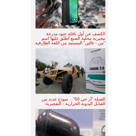
الكشف عن أول ناقلة جنود مدرعة
نيجيرية محلية الصنع أطلق عليها اسم
"تين - غالين" المستمد من اللغة الطارقية.
القنبلة "آر جي 60"... نموذج جديد من
القنابل اليدوية الحرارية - التفجيرية.