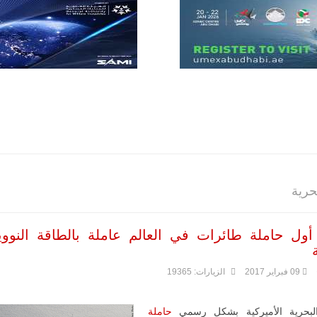
للصناعات الجوية
أن تصبح القارة
الأفريقية أكبر
سوق عالمي
لطائرة الهجوم
الخفيف
والتدريب
المتقدم "A-29
سوبر توكانو"
خلال العشرين
عاماً المقبلة، مع
توقعات بتوريد
نحو 150…
للمزيد
حرية
ول حاملة طائرات في العالم عاملة بالطاقة النوو
09 فبراير 2017
الزيارات: 19365
بحرية الأميركية بشكل رسمي
حاملة