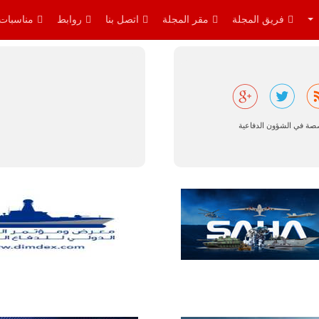
فريق المجلة
مقر المجلة
اتصل بنا
روابط
مناسبات
البرازيل |
شركة
صصة في الشؤون الدفاعية
إمبراير:
أفريقيا
تتصدر العالم
في الطلب
المتوقع على
طائرات
سوبر توكانو.
تتوقع شركة
إمبراير البرازيلية
للصناعات الجوية
أن تصبح القارة
الأفريقية أكبر
سوق عالمي
لطائرة الهجوم
الخفيف
والتدريب