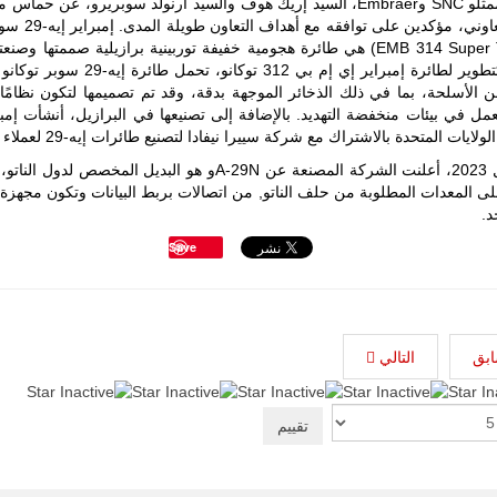
وأعرب ممثلو SNC وEmbraer، السيد إريك هوف والسيد أرنولد سوبريرو، عن حما
وغربها، وسط
حضور دولي
للجهد التعاوني، مؤكدين على 
تقوده الولايات
(EMB 314 Super Tucano) هي طائرة هجومية خفيفة توربينية برازيلية صممتها وص
المتحدة وشراكة
إمبراير كتطوير لطائرة إمبراير إي إم بي 312 توكانو، تح
مباشرة مع
 الأسلحة، بما في ذلك الذخائر الموجهة بدقة، وقد تم تصميمها لتكون نظامً
أطراف ليبية
عمل في بيئات منخفضة التهديد. بالإضافة إلى تصنيعها في البرازيل، أنشأت إم
منقسمة منذ…
ولايات المتحدة بالاشتراك مع شركة سييرا نيفادا لتصنيع طائرات إيه-29 لعملاء التصدير،
للمزيد
في أبريل 2023، أعلنت الشركة المصنعة عن A-29Nو هو البديل المخصص لد
A-2 على المعدات المطلوبة من حلف الناتو, من اتصالات بربط البيانات وتكون مجهزة
د.
Save
ابق
التالي