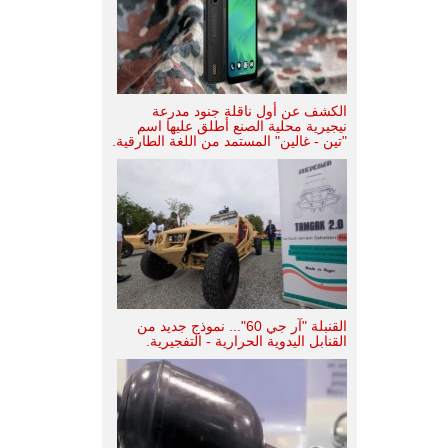
الكشف عن أول ناقلة جنود مدرعة
نيجيرية محلية الصنع أطلق عليها اسم
"تين - غالين" المستمد من اللغة الطارقية.
القنبلة "آر جي 60"... نموذج جديد من
القنابل اليدوية الحرارية - التفجيرية.