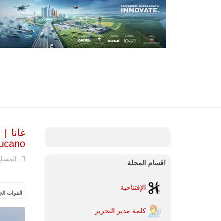
غانا |
er Tucano
المسل
اقسام المجلة
الإفتتاحية
القوات الجو
كلمة مدير التحرير