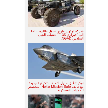
شركة لوكهيد مارتن تحوّل طائرة F-35
إلى "فيراري F-35" بتقنيات الجيل
السادس NGAD.
نوكيا تطلق حلول اتصالات تكتيكية جديدة
مع هاتف Nokia Mission-Safe المخصص
للعمليات العسكرية.