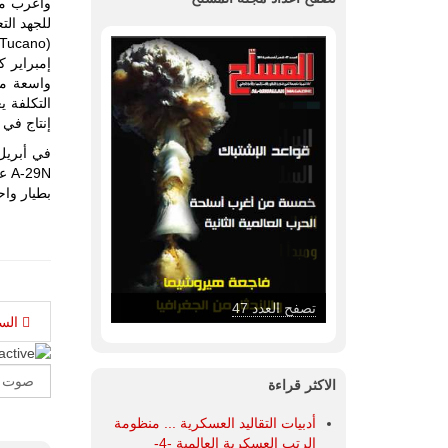
واسعة من
التكلفة ي
إنتاج في ال
9N
بطيار واح
تصفح العدد 46
الس
Please
الاكثر قراءة
Rate
أدبيات التقاليد العسكرية ... منظومة
الرتب العسكرية العالمية -4-