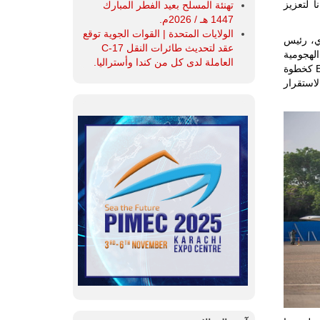
غانا لتعزيز
تهنئة المسلح بعيد الفطر المبارك
1447 هـ / 2026م.
الولايات المتحدة | القوات الجوية توقع
ي، رئيس
عقد لتحديث طائرات النقل C-17
 الهجومية
العاملة لدى كل من كندا وأستراليا.
الخفيفة في مواجهة التهديدات الإرهابية الناشئة، وأثنى على الشراكة مع SNC وEmbraer كخطوة
استقرار