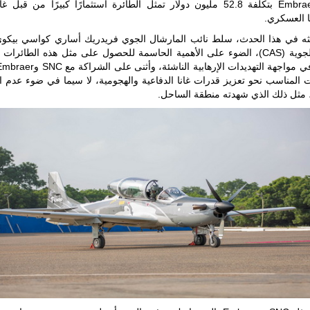
شركة Embraer بتكلفة 52.8 مليون دولار تمثل الطائرة استثمارًا كبيرًا من قبل 
ا العسكري.
ه في هذا الحدث، سلط نائب المارشال الجوي فريدريك أساري كواسي بيكو
الأركان الجوية (CAS)، الضوء على الأهمية الحاسمة للحصول على مثل هذه الطائرات
 المناسب نحو تعزيز قدرات غانا الدفاعية والهجومية، لا سيما في ضوء عدم ال
، مثل ذلك الذي شهدته منطقة الساحل.
ليبيا | إنطلاق
تدريبات
فلينتلوك
2026 الدولية
بمشاركة
جيوش وقادة
من 30 دولة
بمدينة سرت
الليبية.
في خطوة
تُوصف بأنها
اختبار عملي
جديد لإمكانية
تقريب
المسافات بين
المؤسستين
العسكريتين في
شرق البلاد