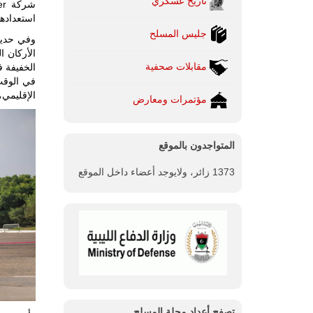
تاريخ عسكري
استعداده
جليس المسلح
وفي حديث
مقابلات صحفية
في الوقت
الإقليمي
مؤتمرات ومعارض
المتواجدون بالموقع
1373 زائر، ولايوجد أعضاء داخل الموقع
تصفح أعداد مجلة المسلح