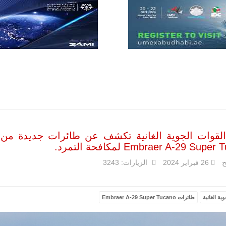
المتقدم "A-29
سوبر توكانو"
خلال العشرين
عاماً المقبلة، مع
توقعات بتوريد
نحو 150…
للمزيد
 القوات الجوية الغانية تكشف عن طائرات جديدة من
Embraer A-29 Sup لمكافحة التمرد.
ح
26 فبراير 2024
الزيارات: 3243
مالي |
مشاركة
ية الغانية
طائرات Embraer A-29 Super Tucano
المسيرة
الروسية
أوريون مع
قوة الفيلق