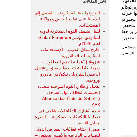
س منظمتيهما
آخـر المقالات
توافقه مع أهداف التعاون طويلة المدى. إمبراير إيه-29 سوبر توكانو
البيروقراطية العسكرية ... السبيل إلى
نعتها شركة
الحفاظ على تقاليد الجيش ومواكبة
مل طائرة إيه-29 سوبر توكانو مجموعة
المستجدّات.
ا منخفض
ليبيا | تصنيف القوة العسكرية لدولة
براير خط
ليبيا وفق مؤشر Global Firepower
لعام 2026م.
ول الناتو، ستشمل
خارج نطاق الحرب... الإستخدامات
 للتشغيل
المثالية للطاقة النووية.
فنزويلا | "عملية العزم المطلق"...
ضربة خاطفة بتخطيط مسبق واعتقال
الرئيس الفنزويلي نيكولاس مادورو
وزوجته.
تفعيل وإطلاق القوة الموحدة متعددة
الجنسيات لتحالف دول الساحل
(Alliance des États du Sahel –
AES).
عندما يُشارك الذكاء الاصطناعي في
تخطيط التكتيكات العسكرية ... القدرة
مقابل التقييد.
مصر | اختتام فعاليّات المعرض الدولي
للصناعات الدفاعية والأمنية ايديكس ‒