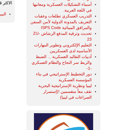
الاكثر ق
أسماء التشكيلات العسكرية ومعانيها
في اللغة العربية.
البي
التدريب العسكري تطلعات وعقبات
التعريف بالمدونة الدولية لأمن السفن
والمرافق المينائية ISPS Code
تحديث وترقية المدفع الرشاش ZU-
23
التعليم الإلكتروني وتطوير المهارات
الأساسية لدى العسكريين.
أدبيات التقاليد العسكرية ... الضبط
والربط سر النجاح والنظام العسكري
-1-
دور التخطيط الإستراتيجي في بناء
المؤسسة العسكرية
ليبيا ونظرية الإستراتيجية البحرية
نقف معاً منقسمين !(إستمرار
الصراعات في ليبيا)