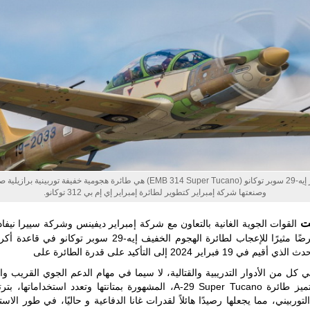
الأفريقي في
حرب
العصابات في
مالي.
مع تصاعد حدة
الحرب الجوية
الروسية في
مالي رُصدت
طائرة أوريون
بدون طيار فوق
باماكو وبالنسبة
لحملة مكافحة
التمرد في
منطقة الساحل،
فإن الجمع بين
إمبراير إيه-29 سوبر توكانو (EMB 314 Super Tucano) هي طائرة هجومية خفيفة توربينية براز
قدرة طائرة
وصنعتها شركة إمبراير كتطوير لطائرة إمبراير إي إم بي 312 توكانو.
أوريون على
التحليق…
ت
للمزيد
مؤخرًا عرضًا مثيرًا للإعجاب لطائرة الهجوم الخفيف إيه-29 سوبر توكانو 
 19 فبراير 2024 إلى التأكيد على قدرة الطائرة على
 كل من الأدوار التدريبية والقتالية، لا سيما في مهام الدعم الجوي القريب وا
الجوي. تتميز طائرة A-29 Super Tucano، المشهورة بمتانتها وتعدد استخدامات
توربيني، مما يجعلها رصيدًا هائلاً لقدرات غانا الدفاعية و حاليًا، في طور الاس