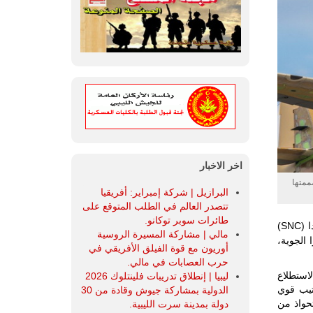
اخر الاخبار
يلية صممتها
البرازيل | شركة إمبراير: أفريقيا
تتصدر العالم في الطلب المتوقع على
طائرات سوبر توكانو.
القوات الجوية الغانية بالتعاون مع شركة إمبراير ديفينس وشركة سييرا نيفادا (SNC)
مالي | مشاركة المسيرة الروسية
في قاعدة أكرا الجوية،
أوريون مع قوة الفيلق الأفريقي في
حرب العصابات في مالي.
لاستطلاع
ليبيا | إنطلاق تدريبات فلينتلوك 2026
ها، بترتيب قوي
الدولية بمشاركة جيوش وقادة من 30
تحواذ من
دولة بمدينة سرت الليبية.