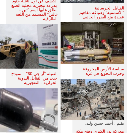
الكشف عن أول ناقلة جنود
مدرعة نيجيرية محلية الصنع
القنابل الخرسانية
أطلق عليها اسم "تين -
"الأسمنتية" وصياغة مفاهيم
غالين" المستمد من اللغة
عقيدة منع الضرر الجانبي.
الطارقية.
سياسة الأرض المحروقة
وحرب التجويع في غزة
القنبلة "آر جي 60"... نموذج
جديد من القنابل اليدوية
الحرارية - التفجيرية.
بقلم : أحمد حسن وليد.
معركة بدر الكبرى وفتح مكة