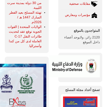
من 30 دولة بمدينة سرت
مقابلات صحفية
الليبية.
تهنئة المسلح بعيد الفطر
مؤتمرات ومعارض
المبارك 1447 هـ /
2026م.
الولايات المتحدة | القوات
المتواجدون بالموقع
الجوية توقع عقد لتحديث
طائرات النقل C-17
2120 زائر، ولايوجد أعضاء
العاملة لدى كل من كندا
داخل الموقع
وأستراليا.
تصفح أعداد مجلة المسلح