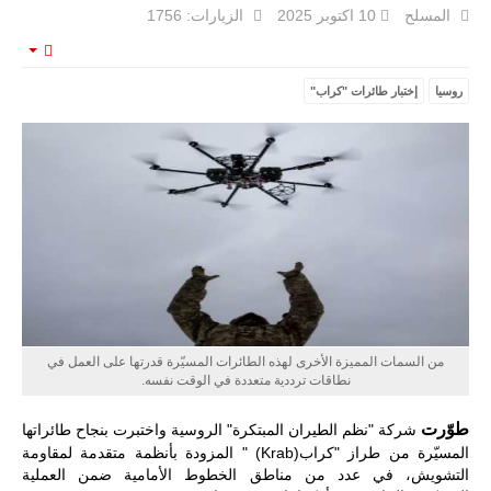
المسلح
10 اكتوبر 2025
الزيارات: 1756
mpty
روسيا
إختبار طائرات "كراب"
ليبيا | إنطلاق
تدريبات
فلينتلوك
2026 الدولية
بمشاركة
جيوش وقادة
من 30 دولة
بمدينة سرت
الليبية.
في خطوة
تُوصف بأنها
اختبار عملي
جديد لإمكانية
تقريب
من السمات المميزة الأخرى لهذه الطائرات المسيّرة قدرتها على العمل في
المسافات بين
نطاقات ترددية متعددة في الوقت نفسه.
المؤسستين
العسكريتين في
شرق البلاد
طوّرت
شركة
"
نظم الطيران المبتكرة" الروسية
واختبرت بنجاح طائراتها
وغربها، وسط
المسيّرة من طراز
"
كراب
" (Krab)
المزودة بأنظمة متقدمة لمقاومة
حضور دولي
التشويش، في عدد من مناطق الخطوط الأمامية ضمن
العملية
تقوده الولايات