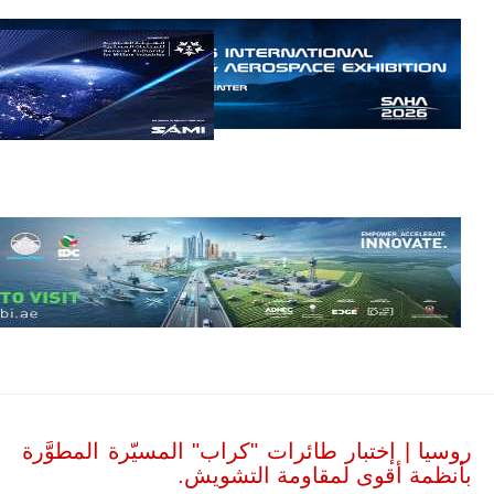
مالي.
مع تصاعد حدة
الحرب الجوية
الروسية في
مالي رُصدت
طائرة أوريون
بدون طيار فوق
باماكو وبالنسبة
لحملة مكافحة
التمرد في
منطقة الساحل،
فإن الجمع بين
قدرة طائرة
أوريون على
التحليق…
للمزيد
روسيا | إختبار طائرات "كراب" المسيّرة المطوَّرة
بأنظمة أقوى لمقاومة التشويش.