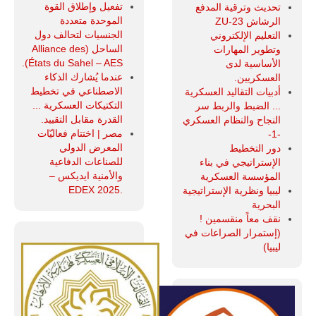
تفعيل وإطلاق القوة
تحديث وترقية المدفع
الموحدة متعددة
الرشاش ZU-23
الجنسيات لتحالف دول
التعليم الإلكتروني
الساحل (Alliance des
وتطوير المهارات
États du Sahel – AES).
الأساسية لدى
عندما يُشارك الذكاء
العسكريين.
الاصطناعي في تخطيط
أدبيات التقاليد العسكرية
التكتيكات العسكرية ...
... الضبط والربط سر
القدرة مقابل التقييد.
النجاح والنظام العسكري
مصر | اختتام فعاليّات
-1-
المعرض الدولي
دور التخطيط
للصناعات الدفاعية
الإستراتيجي في بناء
والأمنية ايديكس ‒
المؤسسة العسكرية
.EDEX 2025
ليبيا ونظرية الإستراتيجية
البحرية
نقف معاً منقسمين !
(إستمرار الصراعات في
ليبيا)