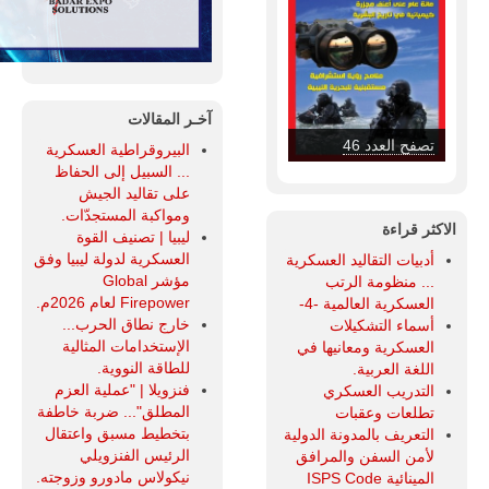
آخـر المقالات
تصفح العدد 45
البيروقراطية العسكرية
... السبيل إلى الحفاظ
على تقاليد الجيش
ومواكبة المستجدّات.
الاكثر قراءة
ليبيا | تصنيف القوة
العسكرية لدولة ليبيا وفق
أدبيات التقاليد العسكرية
مؤشر Global
... منظومة الرتب
Firepower لعام 2026م.
العسكرية العالمية -4-
خارج نطاق الحرب...
أسماء التشكيلات
الإستخدامات المثالية
العسكرية ومعانيها في
للطاقة النووية.
اللغة العربية.
فنزويلا | "عملية العزم
التدريب العسكري
المطلق"... ضربة خاطفة
تطلعات وعقبات
بتخطيط مسبق واعتقال
التعريف بالمدونة الدولية
الرئيس الفنزويلي
لأمن السفن والمرافق
نيكولاس مادورو وزوجته.
المينائية ISPS Code