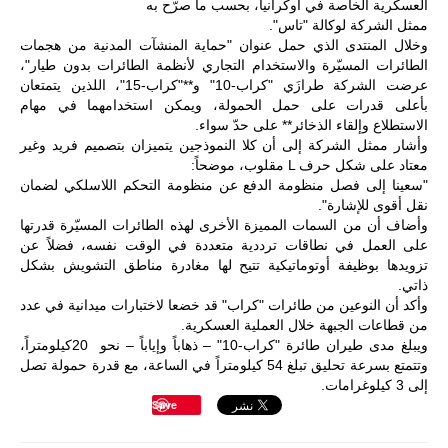
المتحدة وشراكة
العسكرية الخاصة في أوكرانيا
، بحسب ما صرّح به
مباشرة مع
ممثل الشركة لوكالة "تاس".
أطراف ليبية
وخلال المنتدى الذي حمل عنوان
"
حماية المنشآت المدنية من هجمات
منقسمة منذ…
الطائرات المسيّرة والاستخدام التجاري لأنظمة الطائرات بدون طيار
"
،
للمزيد
عرضت الشركة طرازَي
"
كراب-10
"
و**"كراب-15
"
، اللذين يتمتعان
بأعلى قدرات على حمل الحمولة، ويمكن استخدامهما في مهام
الاستطلاع و
إلقاء الذخائر** على حدّ سواء
.
وأشار ممثل الشركة إلى أن
كلا النموذجين يتميزان بتصميم فريد وغير
معتاد على شكل حرف
L
مقلوب
، موضحاً
:
"
سعينا إلى فصل منظومة الدفع عن منظومة التحكم اللاسلكي لضمان
نقل أقوى للإشارة
."
وأضاف أن من
السمات المميزة الأخرى
لهذه الطائرات المسيّرة قدرتها
على
العمل في نطاقات ترددية متعددة في الوقت نفسه
، فضلاً عن
تزويدها
بوظيفة أوتوماتيكية
تتيح لها
مغادرة مناطق التشويش
بشكل
ذاتي
.
وأكد أن
النوعين من طائرات "كراب
"
قد
خضعا لاختبارات ميدانية
في عدد
من
قطاعات الجبهة
خلال العملية العسكرية
.
ويبلغ
مدى طيران طائرة "كراب-10
"
–
ذهاباً وإياباً – نحو
20
كيلومتراً
،
وتتمتع
بسرعة تحليق تبلغ 54 كيلومتراً في الساعة
، مع
قدرة حمولة تصل
إلى 3 كيلوغرامات
.
Save