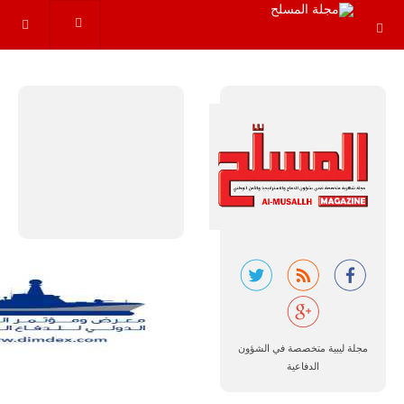
عاماً المقبلة، مع
توقعات بتوريد
نحو 150…
للمزيد
مالي |
مشاركة
المسيرة
الروسية
أوريون مع
مجلة ليبية متخصصة في الشؤون
قوة الفيلق
الدفاعية
الأفريقي في
حرب
العصابات في