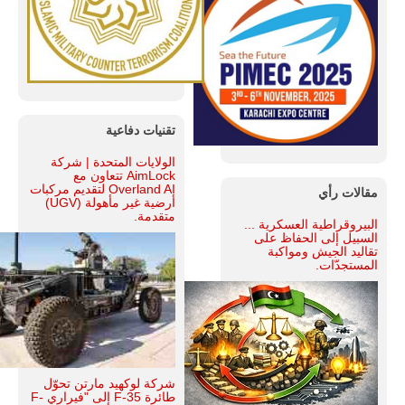
تقنيات دفاعية
الولايات المتحدة | شركة
AimLock تتعاون مع
Overland AI لتقديم مركبات
مقالات رأي
أرضية غير مأهولة (UGV)
متقدمة.
البيروقراطية العسكرية ...
السبيل إلى الحفاظ على
تقاليد الجيش ومواكبة
المستجدّات.
شركة لوكهيد مارتن تحوّل
طائرة F-35 إلى "فيراري F-