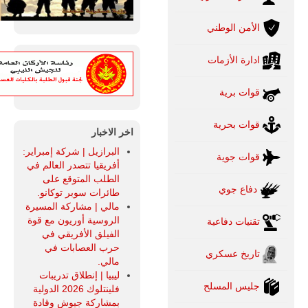
الأمن الوطني
ادارة الأزمات
قوات برية
قوات بحرية
اخر الاخبار
البرازيل | شركة إمبراير:
قوات جوية
أفريقيا تتصدر العالم في
الطلب المتوقع على
دفاع جوي
طائرات سوبر توكانو.
مالي | مشاركة المسيرة
الروسية أوريون مع قوة
تقنيات دفاعية
الفيلق الأفريقي في
حرب العصابات في
تاريخ عسكري
مالي.
ليبيا | إنطلاق تدريبات
جليس المسلح
فلينتلوك 2026 الدولية
بمشاركة جيوش وقادة