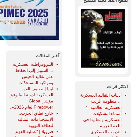
تصفح أعداد مجلة المسلح
آخـر المقالات
تصفح العدد 46
البيروقراطية العسكرية
... السبيل إلى الحفاظ
على تقاليد الجيش
ومواكبة المستجدّات.
الاكثر قراءة
ليبيا | تصنيف القوة
العسكرية لدولة ليبيا وفق
أدبيات التقاليد العسكرية
مؤشر Global
... منظومة الرتب
Firepower لعام 2026م.
العسكرية العالمية -4-
خارج نطاق الحرب...
أسماء التشكيلات
الإستخدامات المثالية
العسكرية ومعانيها في
للطاقة النووية.
اللغة العربية.
فنزويلا | "عملية العزم
التدريب العسكري