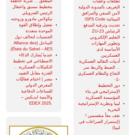
المطلق"... ضربة خاطفة
تطلعات وعقبات
بتخطيط مسبق واعتقال
التعريف بالمدونة الدولية
الرئيس الفنزويلي
لأمن السفن والمرافق
نيكولاس مادورو وزوجته.
المينائية ISPS Code
تفعيل وإطلاق القوة
تحديث وترقية المدفع
الموحدة متعددة
الرشاش ZU-23
الجنسيات لتحالف دول
التعليم الإلكتروني
الساحل (Alliance des
وتطوير المهارات
États du Sahel – AES).
الأساسية لدى
عندما يُشارك الذكاء
العسكريين.
الاصطناعي في تخطيط
أدبيات التقاليد العسكرية
التكتيكات العسكرية ...
... الضبط والربط سر
القدرة مقابل التقييد.
النجاح والنظام العسكري
مصر | اختتام فعاليّات
-1-
المعرض الدولي
دور التخطيط
للصناعات الدفاعية
الإستراتيجي في بناء
والأمنية ايديكس ‒
المؤسسة العسكرية
.EDEX 2025
ليبيا ونظرية الإستراتيجية
البحرية
نقف معاً منقسمين !
(إستمرار الصراعات في
ليبيا)