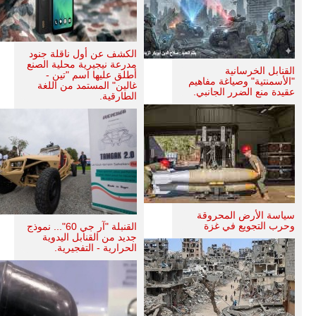
الكشف عن أول ناقلة جنود
مدرعة نيجيرية محلية الصنع
القنابل الخرسانية
أطلق عليها اسم "تين -
"الأسمنتية" وصياغة مفاهيم
غالين" المستمد من اللغة
عقيدة منع الضرر الجانبي.
الطارقية.
سياسة الأرض المحروقة
وحرب التجويع في غزة
القنبلة "آر جي 60"... نموذج
جديد من القنابل اليدوية
الحرارية - التفجيرية.