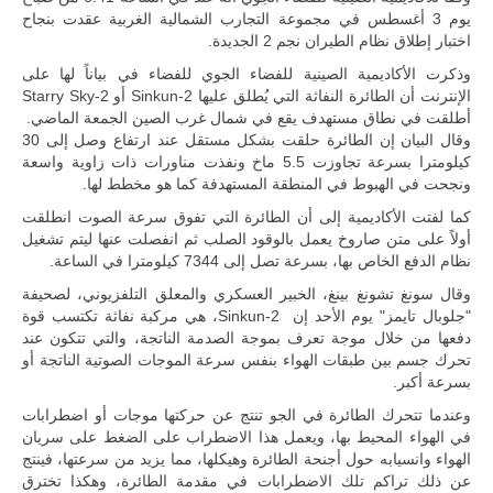
المتحدة وشراكة
يوم 3 أغسطس في مجموعة التجارب الشمالية الغربية عقدت بنجاح
مباشرة مع
اختبار إطلاق نظام الطيران نجم 2 الجديدة.
أطراف ليبية
منقسمة منذ…
وذكرت الأكاديمية الصينية للفضاء الجوي للفضاء في بياناً لها على
للمزيد
الإنترنت أن الطائرة النفاثة التي يُطلق عليها Sinkun-2 أو Starry Sky-2
أطلقت في نطاق مستهدف يقع في شمال غرب الصين الجمعة الماضي.
وقال البيان إن الطائرة حلقت بشكل مستقل عند ارتفاع وصل إلى 30
كيلومترا بسرعة تجاوزت 5.5 ماخ ونفذت مناورات ذات زاوية واسعة
ونجحت في الهبوط في المنطقة المستهدفة كما هو مخطط لها.
كما لفتت الأكاديمية إلى أن الطائرة التي تفوق سرعة الصوت انطلقت
أولاً على متن صاروخ يعمل بالوقود الصلب ثم انفصلت عنها ليتم تشغيل
نظام الدفع الخاص بها، بسرعة تصل إلى 7344 كيلومترا في الساعة.
وقال سونغ تشونغ بينغ، الخبير العسكري والمعلق التلفزيوني، لصحيفة
"جلوبال تايمز" يوم الأحد إن Sinkun-2، هي مركبة نفاثة تكتسب قوة
دفعها من خلال موجة تعرف بموجة الصدمة الناتجة، والتي تتكون عند
تحرك جسم بين طبقات الهواء بنفس سرعة الموجات الصوتية الناتجة أو
بسرعة أكبر.
وعندما تتحرك الطائرة في الجو تنتج عن حركتها موجات أو اضطرابات
في الهواء المحيط بها، ويعمل هذا الاضطراب على الضغط على سريان
الهواء وانسيابه حول أجنحة الطائرة وهيكلها، مما يزيد من سرعتها، فينتج
عن ذلك تراكم تلك الاضطرابات في مقدمة الطائرة، وهكذا تخترق