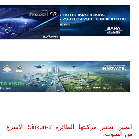
مالي.
مع تصاعد حدة
الحرب الجوية
الروسية في
مالي رُصدت
طائرة أوريون
بدون طيار فوق
باماكو وبالنسبة
لحملة مكافحة
التمرد في
منطقة الساحل،
فإن الجمع بين
قدرة طائرة
أوريون على
التحليق…
للمزيد
الصين تختبر مركبتها الطائرة Sinkun-2 الاسرع
من الصوت.