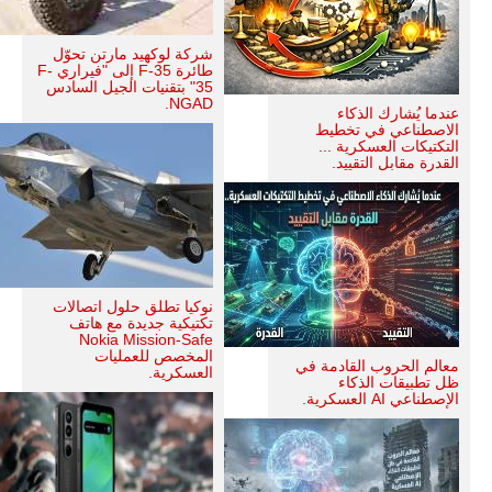
شركة لوكهيد مارتن تحوّل
طائرة F-35 إلى "فيراري F-
35" بتقنيات الجيل السادس
NGAD.
عندما يُشارك الذكاء
الاصطناعي في تخطيط
التكتيكات العسكرية ...
القدرة مقابل التقييد.
نوكيا تطلق حلول اتصالات
تكتيكية جديدة مع هاتف
Nokia Mission-Safe
المخصص للعمليات
معالم الحروب القادمة في
العسكرية.
ظل تطبيقات الذكاء
الإصطناعي AI العسكرية.