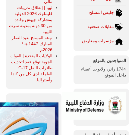
مالي.
ليبيا | إنطلاق تدريبات
جليس المسلح
فلينتلوك 2026 الدولية
بمشاركة جيوش وقادة
من 30 دولة بمدينة سرت
مقابلات صحفية
الليبية.
تهنئة المسلح بعيد الفطر
مؤتمرات ومعارض
المبارك 1447 هـ /
2026م.
الولايات المتحدة | القوات
المتواجدون بالموقع
الجوية توقع عقد لتحديث
طائرات النقل C-17
1744 زائر، ولايوجد أعضاء
العاملة لدى كل من كندا
داخل الموقع
وأستراليا.