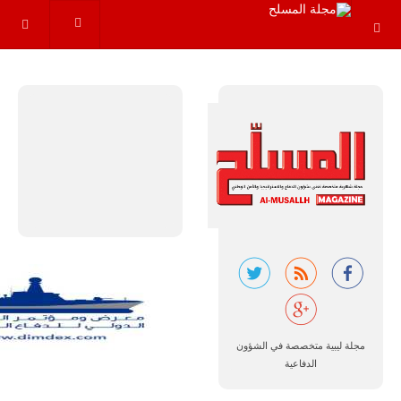
عاماً المقبلة، مع
توقعات بتوريد
نحو 150…
للمزيد
مالي |
مشاركة
المسيرة
الروسية
أوريون مع
مجلة ليبية متخصصة في الشؤون
قوة الفيلق
الدفاعية
الأفريقي في
حرب
العصابات في