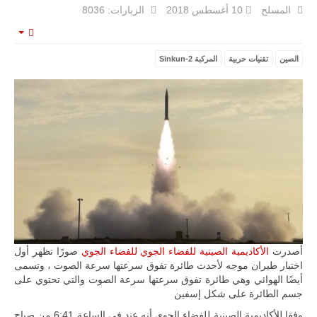
المسلح
10 أغسطس 2018
الزيارات: 8036
mpty
الصين
تقنيات حربية
المركبة Sinkun-2
ليبيا | إنطلاق
تدريبات
فلينتلوك
2026 الدولية
بمشاركة
جيوش وقادة
من 30 دولة
بمدينة سرت
الليبية.
في خطوة
تُوصف بأنها
اختبار عملي
جديد لإمكانية
تقريب
المسافات بين
المؤسستين
أصدرت
الأكاديمية الصينية للفضاء الجوي للفضاء الجوي
صورًا تظهر أول
العسكريتين في
اختبار طيران موجه لأحدث طائرة تفوق سرعتها سرعة الصوت ، وتسمى
شرق البلاد
أيضًا الهوائي وهي طائرة تفوق سرعتها سرعة الصوت والتي تحتوي على
وغربها، وسط
جسم الطائرة على شكل إسفين
حضور دولي
تقوده الولايات
وفقا للأكاديمية الصينية للفضاء الجوي أنه عند في الساعة 6:41 من صباح