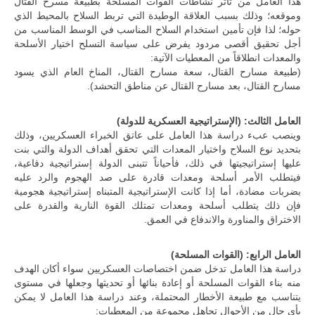
هذا العامل من تأثر نشاطات القوات المسلحة بطبيعة مسرح القتال
وموقعه؛ وذلك بسبب العلاقة الوطيدة التي تربط السلاح بالمحيط الذي
حوله؛ لذا فإن تأمين استخدام السلاح المناسب في الوسط المناسب من
أجل تحقيق أقصى مردود يفرض على سياسة التسلح اختيار الأسلحة
والمعدات انطلاقاً من المعطيات الآتية:
(طبيعة مسارح القتال، سعة مسارح القتال، المناخ العام الذي يسود
مسارح القتال، بعد مسارح القتال عن مناطق التحشد).
العامل الثالث: (الإستراتيجية العسكرية للدولة)
وينصب عبء دراسة هذا العامل على عاتق الخبراء العسكريين، وذلك
بتحديد نوع السلاح واختيار المعدات التي تحقق أهداف الدولة والتي بنت
عليها إستراتيجيتها في ذلك، فأحياناً تتبنى الدولة إستراتيجية دفاعية،
فيتطلب الأمر أسلحة ومعدات قادرة على صد الهجوم والرد عليه
بضربات مضادة، أما إذا كانت الإستراتيجية المتبناه إستراتيجية هجومية
فإن ذلك يتطلب أسلحة ومعدات تمتلك القوة النارية والقدرة على
الاختراق والمناورة والاندفاع في العمق.
العامل الرابع: (القوات المسلحة)
دراسة هذا العامل تدخل ضمن اختصاصات العسكريين سواء أكان الهدف
منه بناء القوات المسلحة أو إعادة بنائها أو تحديثها وجعلها في مستوى
يتناسب مع طبيعة الأخطار المحتملة، وعند دراسة هذا العامل لا يمكن
بأي حال من الأحوال تجاهل مجموعة من المعطيات: