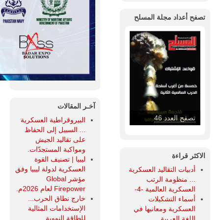
تصفح أعداد مجلة المسلح
آخـر المقالات
تصفح العدد 46
البيروقراطية العسكرية
... السبيل إلى الحفاظ
على تقاليد الجيش
ومواكبة المستجدّات.
الاكثر قراءة
ليبيا | تصنيف القوة
العسكرية لدولة ليبيا وفق
أدبيات التقاليد العسكرية
مؤشر Global
... منظومة الرتب
Firepower لعام 2026م.
العسكرية العالمية -4-
خارج نطاق الحرب...
أسماء التشكيلات
الإستخدامات المثالية
العسكرية ومعانيها في
للطاقة النووية.
اللغة العربية.