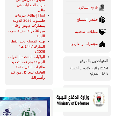
حرب العصابات في
تاريخ عسكري
مالي.
ليبيا | إنطلاق تدريبات
جليس المسلح
فلينتلوك 2026 الدولية
بمشاركة جيوش وقادة
من 30 دولة بمدينة سرت
مقابلات صحفية
الليبية.
تهنئة المسلح بعيد الفطر
مؤتمرات ومعارض
المبارك 1447 هـ /
2026م.
الولايات المتحدة | القوات
المتواجدون بالموقع
الجوية توقع عقد لتحديث
طائرات النقل C-17
2154 زائر، ولايوجد أعضاء
العاملة لدى كل من كندا
داخل الموقع
وأستراليا.