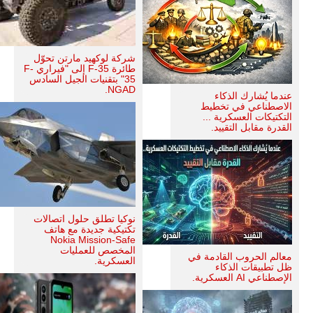
شركة لوكهيد مارتن تحوّل
طائرة F-35 إلى "فيراري F-
35" بتقنيات الجيل السادس
NGAD.
عندما يُشارك الذكاء
الاصطناعي في تخطيط
التكتيكات العسكرية ...
القدرة مقابل التقييد.
نوكيا تطلق حلول اتصالات
تكتيكية جديدة مع هاتف
Nokia Mission-Safe
المخصص للعمليات
معالم الحروب القادمة في
العسكرية.
ظل تطبيقات الذكاء
الإصطناعي AI العسكرية.