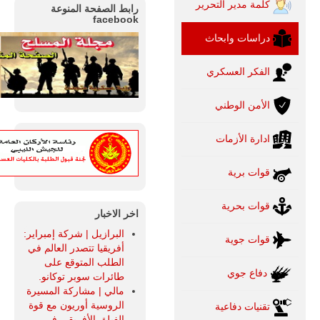
كلمة مدير التحرير
رابط الصفحة المنوعة
facebook
دراسات وابحاث
الفكر العسكري
الأمن الوطني
ادارة الأزمات
قوات برية
قوات بحرية
اخر الاخبار
البرازيل | شركة إمبراير:
قوات جوية
أفريقيا تتصدر العالم في
الطلب المتوقع على
دفاع جوي
طائرات سوبر توكانو.
مالي | مشاركة المسيرة
الروسية أوريون مع قوة
تقنيات دفاعية
الفيلق الأفريقي في