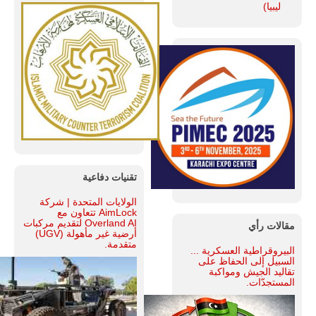
ليبيا)
تقنيات دفاعية
الولايات المتحدة | شركة
AimLock تتعاون مع
Overland AI لتقديم مركبات
مقالات رأي
أرضية غير مأهولة (UGV)
متقدمة.
البيروقراطية العسكرية ...
السبيل إلى الحفاظ على
تقاليد الجيش ومواكبة
المستجدّات.