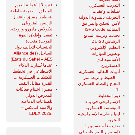
فنزويلا | "عملية العزم
التدريب العسكري
المطلق"... ضربة خاطفة
تطلعات وعقبات
بتخطيط مسبق واعتقال
التعريف بالمدونة الدولية
الرئيس الفنزويلي
لأمن السفن والمرافق
نيكولاس مادورو وزوجته.
المينائية ISPS Code
تفعيل وإطلاق القوة
تحديث وترقية المدفع
الموحدة متعددة
الرشاش ZU-23
الجنسيات لتحالف دول
التعليم الإلكتروني
الساحل (Alliance des
وتطوير المهارات
États du Sahel – AES).
الأساسية لدى
عندما يُشارك الذكاء
العسكريين.
الاصطناعي في تخطيط
أدبيات التقاليد العسكرية
التكتيكات العسكرية ...
... الضبط والربط سر
القدرة مقابل التقييد.
النجاح والنظام العسكري
مصر | اختتام فعاليّات
-1-
المعرض الدولي
دور التخطيط
للصناعات الدفاعية
الإستراتيجي في بناء
والأمنية ايديكس ‒
المؤسسة العسكرية
.EDEX 2025
ليبيا ونظرية الإستراتيجية
البحرية
نقف معاً منقسمين !
(إستمرار الصراعات في