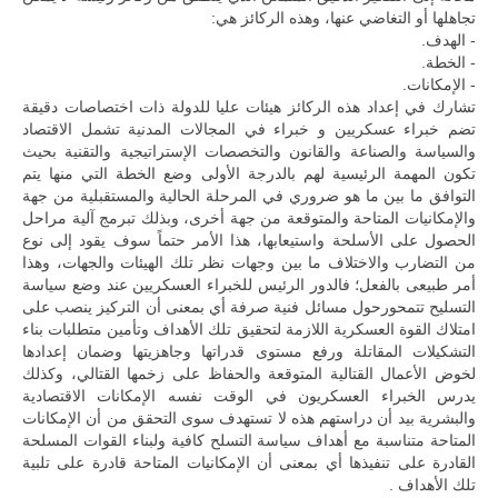
تجاهلها أو التغاضي عنها، وهذه الركائز هي:
- الهدف.
- الخطة.
- الإمكانات.
تشارك في إعداد هذه الركائز هيئات عليا للدولة ذات اختصاصات دقيقة
تضم خبراء عسكريين و خبراء في المجالات المدنية تشمل الاقتصاد
والسياسة والصناعة والقانون والتخصصات الإستراتيجية والتقنية بحيث
تكون المهمة الرئيسية لهم بالدرجة الأولى وضع الخطة التي منها يتم
التوافق ما بين ما هو ضروري في المرحلة الحالية والمستقبلية من جهة
والإمكانيات المتاحة والمتوقعة من جهة أخرى، وبذلك تبرمج آلية مراحل
الحصول على الأسلحة واستيعابها، هذا الأمر حتماً سوف يقود إلى نوع
من التضارب والاختلاف ما بين وجهات نظر تلك الهيئات والجهات، وهذا
أمر طبيعى بالفعل؛ فالدور الرئيس للخبراء العسكريين عند وضع سياسة
التسليح تتمحورحول مسائل فنية صرفة أي بمعنى أن التركيز ينصب على
امتلاك القوة العسكرية اللازمة لتحقيق تلك الأهداف وتأمين متطلبات بناء
التشكيلات المقاتلة ورفع مستوى قدراتها وجاهزيتها وضمان إعدادها
لخوض الأعمال القتالية المتوقعة والحفاظ على زخمها القتالي، وكذلك
يدرس الخبراء العسكريون في الوقت نفسه الإمكانات الاقتصادية
والبشرية بيد أن دراستهم هذه لا تستهدف سوى التحقق من أن الإمكانات
المتاحة متناسبة مع أهداف سياسة التسلح كافية ولبناء القوات المسلحة
القادرة على تنفيذها أي بمعنى أن الإمكانيات المتاحة قادرة على تلبية
تلك الأهداف .