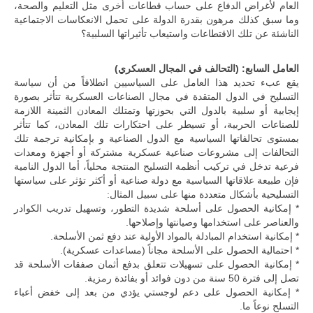
العام لأغراض الدفاع على حساب قطاعات أخرى مثل التعليم والصحة،
وما سبق كذلك مرهون بقدرة الدولة على تحمل الانعكاسات الاجتماعية
الناشئة عن تلك الاقتطاعات واستيعاب تأثيراتها السلبية؟
العامل السابع: (التحالف في المجال العسكري)
يقع عبء تحديد هذا العامل على السياسيين انطلاقاً من أن سياسة
التسليح في الدول المتقدة في مجال الصناعات العسكرية تتأثر بصورة
إيجابية أو سلبية بالدول التي بحوزتها وتمتلك المعادن الثمينة اللازمة
للصناعات الحربية، أو تسيطر على احتكارات تلك المعادن، كما تتأثر
بمستوى تحالفاتها السياسية مع الدول الصناعية و بإمكانية ترجمة تلك
التحالفات إلى مشروعات صناعية عسكرية مشتركة أو أجهزة ومعدات
فرعية تدخل في تركيب أنظمة التسليح المنتجة محلياً، أما الدول النامية
فإن طبيعة علاقاتها السياسية مع دولة صناعية أو أكثر تؤثر على سياستها
التسليحية بأشكال متعددة منها على سبيل المثال:
* إمكانية الحصول على أسلحة شديدة التطور، وتسهيل تدريب الكوادر
والعناصر على استخدامها وصيانتها وإصلاحها.
* إمكانية استخدام المبادلة بالمواد الأولية عند دفع ثمن الأسلحة.
* احتمالية الحصول على الأسلحة مجاناً (مساعدات عسكرية).
* إمكانية الحصول على تسهيلات تتعلق بدفع أثمان صفقات الأسلحة قد
تصل إلى فترة 50 سنة من دون فوائد أو بفائدة رمزية.
* إمكانية الحصول على دعم لوجستي يؤدي من بعد إلى خفض أعباء
التسلح نوعاً ما.