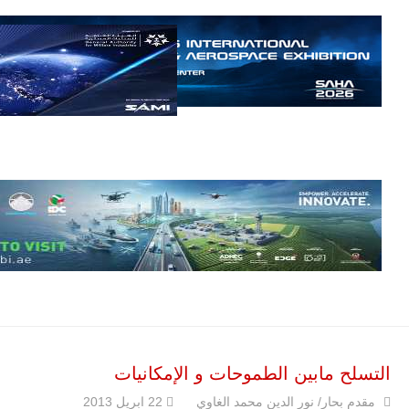
مالي.
مع تصاعد حدة
الحرب الجوية
الروسية في
مالي رُصدت
طائرة أوريون
بدون طيار فوق
باماكو وبالنسبة
لحملة مكافحة
التمرد في
منطقة الساحل،
فإن الجمع بين
قدرة طائرة
أوريون على
التحليق…
للمزيد
التسلح مابين الطموحات و الإمكانيات
مقدم بحار/ نور الدين محمد الغاوي
22 ابريل 2013