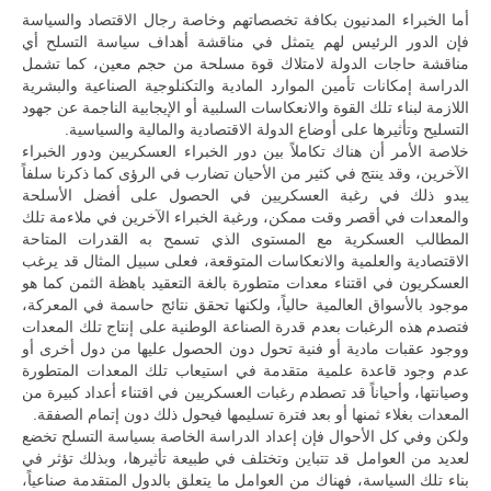
أما الخبراء المدنيون بكافة تخصصاتهم وخاصة رجال الاقتصاد والسياسة
فإن الدور الرئيس لهم يتمثل في مناقشة أهداف سياسة التسلح أي
مناقشة حاجات الدولة لامتلاك قوة مسلحة من حجم معين، كما تشمل
الدراسة إمكانات تأمين الموارد المادية والتكنلوجية الصناعية والبشرية
اللازمة لبناء تلك القوة والانعكاسات السلبية أو الإيجابية الناجمة عن جهود
التسليح وتأثيرها على أوضاع الدولة الاقتصادية والمالية والسياسية.
خلاصة الأمر أن هناك تكاملاً بين دور الخبراء العسكريين ودور الخبراء
الآخرين، وقد ينتج في كثير من الأحيان تضارب في الرؤى كما ذكرنا سلفاً
يبدو ذلك في رغبة العسكريين في الحصول على أفضل الأسلحة
والمعدات في أقصر وقت ممكن، ورغبة الخبراء الآخرين في ملاءمة تلك
المطالب العسكرية مع المستوى الذي تسمح به القدرات المتاحة
الاقتصادية والعلمية والانعكاسات المتوقعة، فعلى سبيل المثال قد يرغب
العسكريون في اقتناء معدات متطورة بالغة التعقيد باهظة الثمن كما هو
موجود بالأسواق العالمية حالياً، ولكنها تحقق نتائج حاسمة في المعركة،
فتصدم هذه الرغبات بعدم قدرة الصناعة الوطنية على إنتاج تلك المعدات
ووجود عقبات مادية أو فنية تحول دون الحصول عليها من دول أخرى أو
عدم وجود قاعدة علمية متقدمة في استيعاب تلك المعدات المتطورة
وصيانتها، وأحياناً قد تصطدم رغبات العسكريين في اقتناء أعداد كبيرة من
المعدات بغلاء ثمنها أو بعد فترة تسليمها فيحول ذلك دون إتمام الصفقة.
ولكن وفي كل الأحوال فإن إعداد الدراسة الخاصة بسياسة التسلح تخضع
لعديد من العوامل قد تتباين وتختلف في طبيعة تأثيرها، وبذلك تؤثر في
بناء تلك السياسة، فهناك من العوامل ما يتعلق بالدول المتقدمة صناعياً،