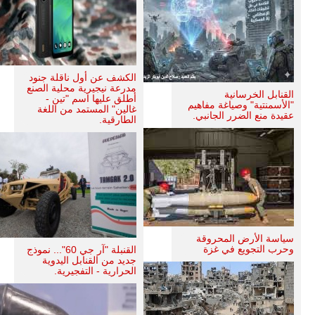
الكشف عن أول ناقلة جنود
مدرعة نيجيرية محلية الصنع
القنابل الخرسانية
أطلق عليها اسم "تين -
"الأسمنتية" وصياغة مفاهيم
غالين" المستمد من اللغة
عقيدة منع الضرر الجانبي.
الطارقية.
سياسة الأرض المحروقة
وحرب التجويع في غزة
القنبلة "آر جي 60"... نموذج
جديد من القنابل اليدوية
الحرارية - التفجيرية.