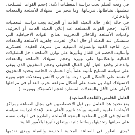
في وقت السلم يجب دراسة المعطيات الآتية: (حجم القوات المسلحة،
تنظيمها، نشاطاتها، تدريباتها، وما ينجم من استهلاك للأسلحة والمعدات
والذخائر).
في حالة إعلان حالة التعبئة العامة أو الجزئية يجب دراسة المعطيات
الآتية: (حجم القوات المسلحة عند إعلان التعبئة العامة أو الجزئية،
وكميات الأسلحة والذخائر المخزونة لصالح القوات الاحتياطية التي
ستتشكل عند التعبئة أو حال اندلاع الحرب، جاهزية الأسلحة والمعدات
من الناحية الفنية والسنوات المتبقية من عمرها، العقيدة العسكرية
وأساليب الخصم في القتال وتأثيرها على توازن الأسلحة داخل التشكيلات
القتالية وانعكاسها على وتيرة وحجم استهلاك الأسلحة والمعدات
والذخائر وقطع الغيار أبان القتال الحقيقي وحجم المخزون الذي ينبغي
على سياسة التسليح تأمينه علماً بأن الحسابات الخاصة بتحديد المخزون
لا تعتمد على الأشكال التي دارت بها حرب الأمس ومعدلات حجم وتيرة
الاستهلاك فيها، بل تعتمد على أشكال متوقعة لحرب الغد أو في مراحلها
الأولى على الأقل والمعدلات المنتظرة لحجم الاستهلاك ووتيرته..)
العامل الخامس (القاعدة الصناعية):
يقع تحديد هذا العامل من قبل الاختصاصيين في مجال الصناعة ومراكز
الأبحاث العلمية والتقنية، ويأخذ تاثيره الأعلى عند الإعداد لدراسة سياسة
التسليح في الدول الصناعية المنتجة للأسلحة والقادرة في الوقت نفسه
على صيانتها وتحديثها بوسائط ذاتية، ويتعلق تأثيرها بالأمور التالية:
*مدى التطور في الصناعة المحلية الخفيفة والثقيلة ومدى تقدمها