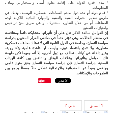
* مدى قدرة الدولة على إقامة تعاون أمنى واستخباراتي وتبادل
المعلومات.
* قيام دولة أو عدة دول بدعم الصناعات العسكرية الوطنية، وذلك عن
طريق تقديم الخبرات الفنية والتقنية والموارد المادية اللازمة لهذه
الصناعات أو من خلال التعاون المشترك، أو عن طريق منح تراخيص
وامتيازات التصنيع.
إن العوامل سالفة الذكر تدل على أن تأثيراتها متشابكة دائماً ومتناقضة
في معظم الحالات، وهي تؤثر حتماً في صانعي القرار المعنيين بدراسة
سياسة التسلح، وخاصة في الدول النامية التي لا تمتلك صناعات عسكرية
متطورة، ولا تتمتع باقتصاد قوي، وليست لها قاعدة علمية وتكنلوجية،
وغير داخلة في كيانات تحالف مع دول أخرى، إلا أنه ومهما تكن طبيعة
تلك العوامل وتأثيراتها وعلاقات الوفاق والتناقض بين كافة الهيئات
المعنية بدراسة التسلح فإن دراسة سياسة التسلح وفق منهج علمي
وواقعي بعيداً عن العشوائية والارتجالية تشكل حلاً وسطاً يجمع بين
الطموحات والإمكانات.
Save
السابق
التالي