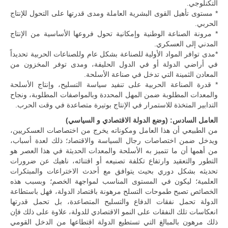
التكنلوجي.
* مستوى تأهيل القوى البشرية العاملة ومدى قدرتها على التحول للإنتاج
الحربي.
* مرونة الصناعة الوطنية وإمكانية تحول فروعها الأساسية من الإنتاج
المدني إلى العسكري.
*مدى توافر المواد الأولية للصناعة بشكل عام وللصناعات الحربية تحديداً
في أراضي الدولة أو في الدول الحليفة، ومدى توفر المخزون من
المعادن الثمينة التي تدخل في صناعة الأسلحة.
* قدرة الصناعة الحربية على تنفيد سياسة التسليح، وإنتاج الأسلحة
والمعدات المطلوبة ضمن المهل المحددة وبالمواصفات المطلوبة، ونجاح
التدابير المتخذة للاستمرار في الإنتاج بوتيرة متصاعدة في وقت الحرب.
العامل السادس: (وضع الدولة الاقتصادي و السياسي)
من الطبيعي أن هذا العامل ومكوناته يخرج من اختصاصات العسكريين،
ويدخل ضمن اختصاصات رجال السياسة والاقتصاد؛ ذلك لعدة أسباب،
من أهمها أن ما تتميز به الأسلحة والمعدات الحديثة في هذا العصر هو
التطور والتعقيد وارتفاع تكلفة تصنيعه أو اقتنائه، ناهيك عن ضرورات
تحديثه بشكل دوري بحيث يتوافق مع أحدث الاختراعات والمبتكرات
العلمية؛ ليكون في المستوى المناسب لمواجهة الخصم؛ وبسبب هذه
الخصائص تصبح طموحات التسلح مرهونة باقتصاد الدولة، فهل باستطاعة
الدولة تحمل نفقات الدفاع والتسليح المتصاعدة، بل تحمل قدرتها
انعكاسات تلك النفقات على النمو الاقتصادي للدولة، علاوة على ذلك فإن
ذلك مرهون بالمبالغ التي تستطيع الدولة اقتطاعها من الدخل القومي