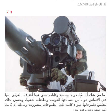
الزيارات: 15740
mpty
ليبيا | إنطلاق
تدريبات
فلينتلوك
2026 الدولية
بمشاركة
جيوش وقادة
من 30 دولة
بمدينة سرت
الليبية.
في خطوة
تُوصف بأنها
اختبار عملي
جديد لإمكانية
تقريب
المسافات بين
المؤسستين
العسكريتين في
ما من شك أن لكل دولة سياسة وغايات تنبثق عنها أهداف، الغرض منها
شرق البلاد
وغربها، وسط
في الأساس هو تأمين مصالحها القومية وتطلعات شعبها، وتضمن بذلك
حضور دولي
تحقيق طموحاتها
سواء كانت تلك الطموحات مشروعة وعادلة أم كانت
تقوده الولايات
غير مشروعة وعدوانية،