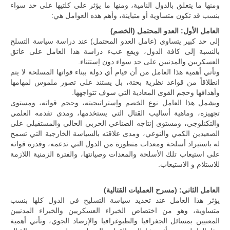
ومنها ما يتعلق بالدول النامية، ومنها ما يؤثر على كلتيها على حد سواء
بنسب قد تكون متساوية أو متباينة، وأهم هذه العوامل هي:
ا
لعامل الأول: العدو المحتمل (الخصم)
إلى حد كبير يتساوى (عامل العدو المحتمل) عند دراسة سياسة التسلح
بالنسبة إلى كافة الدول، ويقع عبء دراسة هذا العامل على عاتق
العسكريين والمدنيين على حد سواء دون إستتناء.
وتأتي أهمية هذا العامل من أن قيام أي دولة ببناء قواتها المسلحة لا يتم
انطلاقاً من قواعد نظرية بحتة، بل يستند على تصور ملموس لمهامها
وأهدافها وحجم القوى المعادية التي سوف تتواجهها.
ويشمل هذا العامل نوع الخصم وإستراتيجيته، وحجم قواته، ومستوى
تجهيزه، وماهية أساليب القتال التي يستخدمها، ومدى تقدمه العلمي
والتكنلوجي، ومستوى إنتاجه الصناعي الحربي الحالي والمستقبلي على
الصعيدين الكمي والنوعي، ومدى علاقته بالسياسة الخارجية التي تسمح
له باستيراد أسلحة ومعدات متطورة من الدول التي تدعمه، وقدرة قواته
على استيعاب تلك الأسلحة والمعدات وصيانتها، والفترة الزمنية اللازمة
للاستلام و الاستيعاب.
العامل الثاني: (مسرح العمليات القتالية)
يؤثر هذا العامل عند تحديد سياسة التسليح في الدول كلها بنسب
متساوية، وهو من اختصاص الخبراء العسكريين والخبراء المدنيين
المعنيين بمسائل الجغرافيا والطبوغرافيا والإرصاد الجوي، وتأتي أهمية