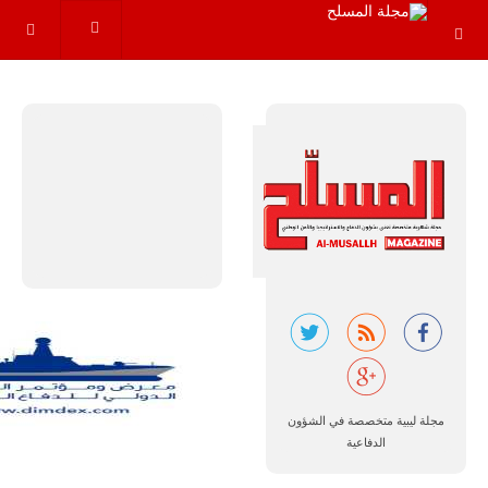
عاماً المقبلة، مع
توقعات بتوريد
نحو 150…
للمزيد
مالي |
مشاركة
المسيرة
الروسية
أوريون مع
مجلة ليبية متخصصة في الشؤون
قوة الفيلق
الدفاعية
الأفريقي في
حرب
العصابات في