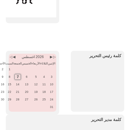
Previous
Previous
Next
Next
Month
Year
Month
Year
كلمة رئيس التحرير
2026 اغسطس
الإثنين
الثلاثاء
الأربعاء
الخميس
الجمعة
السبت
الأحد
2
1
7
9
8
6
5
4
3
16
15
14
13
12
11
10
23
22
21
20
19
18
17
30
29
28
27
26
25
24
31
كلمة مدير التحرير