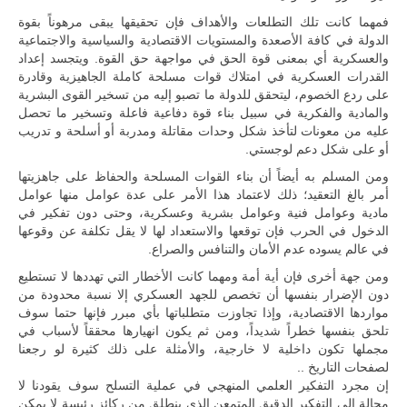
المتحدة وشراكة
مباشرة مع
فمهما كانت تلك التطلعات والأهداف فإن تحقيقها يبقى مرهوناً بقوة
أطراف ليبية
الدولة في كافة الأصعدة والمستويات الاقتصادية والسياسية والاجتماعية
منقسمة منذ…
والعسكرية أي بمعنى قوة الحق في مواجهة حق القوة. ويتجسد إعداد
القدرات العسكرية في امتلاك قوات مسلحة كاملة الجاهيزية وقادرة
للمزيد
على ردع الخصوم، ليتحقق للدولة ما تصبو إليه من تسخير القوى البشرية
والمادية والفكرية في سبيل بناء قوة دفاعية فاعلة وتسخير ما تحصل
عليه من معونات لتأخذ شكل وحدات مقاتلة ومدربة أو أسلحة و تدريب
أو على شكل دعم لوجستي.
ومن المسلم به أيضاً أن بناء القوات المسلحة والحفاظ على جاهزيتها
أمر بالغ التعقيد؛ ذلك لاعتماد هذا الأمر على عدة عوامل منها عوامل
مادية وعوامل فنية وعوامل بشرية وعسكرية، وحتى دون تفكير في
الدخول في الحرب فإن توقعها والاستعداد لها لا يقل تكلفة عن وقوعها
في عالم يسوده عدم الأمان والتنافس والصراع.
ومن جهة أخرى فإن أية أمة ومهما كانت الأخطار التي تهددها لا تستطيع
دون الإضرار بنفسها أن تخصص للجهد العسكري إلا نسبة محدودة من
مواردها الاقتصادية، وإذا تجاوزت متطلباتها بأي مبرر فإنها حتما سوف
تلحق بنفسها خطراً شديداً، ومن ثم يكون انهيارها محققاً لأسباب في
مجملها تكون داخلية لا خارجية، والأمثلة على ذلك كثيرة لو رجعنا
لصفحات التاريخ ..
إن مجرد التفكير العلمي المنهجي في عملية التسلح سوف يقودنا لا
محالة إلى التفكير الدقيق المتمعن الذي ينطلق من ركائز رئيسة لا يمكن