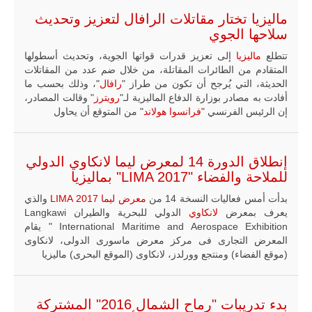
ماليزيا تختار مقاتلات الرافال لتعزيز وتحديث
سلاحها الجوي
تتطلع
ماليزيا
إلى تعزيز قدرات قواتها الجوية، وتحديث أسطولها
المتقادم من الطائرات المقاتلة، من خلال ضم عدد من المقاتلات
الحديثة، التي يُرجح أن تكون من طراز "
رافال
"، وذلك بحسب ما
أفادت به مصادر بوزارة الدفاع الماليزية لـ"
رويترز
" وقالت المصادر،
إن الرئيس الفرنسي "
فرانسوا هولاند
" من المتوقع أن يحاول
إنطلاق الدورة 14 لمعرض ليما لانكاوي الدولي
للملاحة والفضاء "LIMA 2017" بماليزيا
بدأت أمس فعاليات النسخة 14 من
معرض ليما LIMA 2017
والذي
يعرف بمعرض
لانكاوي
الدولي للبحرية والطيران Langkawi
International Maritime and Aerospace Exhibition " يقام
المعرض التجارى فى مركز معرض ماسورى الدولى، لانكاوى
(موقع الفضاء) ومنتجع وورلدز، لانكاوى (الموقع البحرى) ماليزيا
بدء تدريبات "رماح الشمال 2016" المشتركة