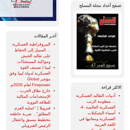
تصفح أعداد مجلة المسلح
آخـر المقالات
البيروقراطية العسكرية
... السبيل إلى الحفاظ
على تقاليد الجيش
ومواكبة المستجدّات.
تصفح العدد 46
ليبيا | تصنيف القوة
العسكرية لدولة ليبيا وفق
مؤشر Global
Firepower لعام 2026م.
الاكثر قراءة
خارج نطاق الحرب...
أدبيات التقاليد العسكرية
الإستخدامات المثالية
... منظومة الرتب
للطاقة النووية.
العسكرية العالمية -4-
فنزويلا | "عملية العزم
أسماء التشكيلات
المطلق"... ضربة خاطفة
العسكرية ومعانيها في
بتخطيط مسبق واعتقال
اللغة العربية.
الرئيس الفنزويلي