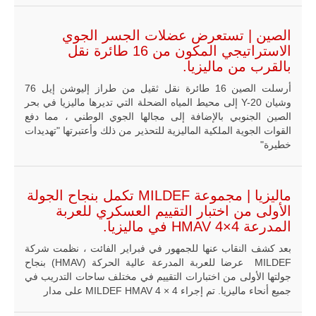
شرق البلاد
وغربها، وسط
حضور دولي
الصين | تستعرض عضلات الجسر الجوي
تقوده الولايات
الاستراتيجي المكون من 16 طائرة نقل
المتحدة وشراكة
بالقرب من ماليزيا.
مباشرة مع
أطراف ليبية
أرسلت الصين 16 طائرة نقل ثقيل من طراز إليوشن إيل 76
منقسمة منذ…
وشيان Y-20 إلى محيط المياه الضحلة التي تديرها ماليزيا في بحر
للمزيد
الصين الجنوبي بالإضافة إلى مجالها الجوي الوطني ، مما دفع
القوات الجوية الملكية الماليزية للتحذير من ذلك وأعتبرتها "تهديدات
خطيرة"
ماليزيا | مجموعة MILDEF تكمل بنجاح الجولة
الأولى من اختبار التقييم العسكري للعربة
المدرعة HMAV 4×4 في ماليزيا.
بعد كشف النقاب عنها للجمهور في فبراير الفائت ، نظمت شركة
MILDEF عرضا للعربة المدرعة عالية الحركة (HMAV) بنجاح
جولتها الأولى من اختبارات التقييم في مختلف ساحات التدريب في
جميع أنحاء ماليزيا. تم إجراء MILDEF HMAV 4 × 4 على مدار