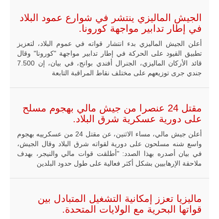
الجيش الماليزي ينتشر في شوارع عمود البلاد
في إطار تدابير مواجهة كورونا.
أعلن الجيش الماليزي بدء انتشار قواته في عموم البلاد، لتعزيز
تطبيق القيود على الحركة في إطار تدابير مواجهة "كورونا" وقال
قائد الأركان الماليزي، الجنرال أفندي بوانج، في بيان، إن 7.500
جندي جرى توزيعهم على مختلف نقاط المراقبة التابعة
مقتل 24 عنصرا من جيش مالي بهجوم مسلح
على دورية عسكرية شرق البلاد.
أعلن جيش مالي، مساء الاثنين، عن مقتل 24 من عسكرييه بهجوم
واسع شنه مسلحون على دورية لقواته شرق البلاد وقال الجيش،
في بيان أصدره بهذا الصدد: "أطلقت قوات مالي والنيجر، بهدف
ملاحقة الإرهابيين بشكل أكثر فعالية على طول حدود البلدين
ماليزيا تعزز إمكانية التشغيل المتبادل بين
قواتها البحرية مع الولايات المتحدة.