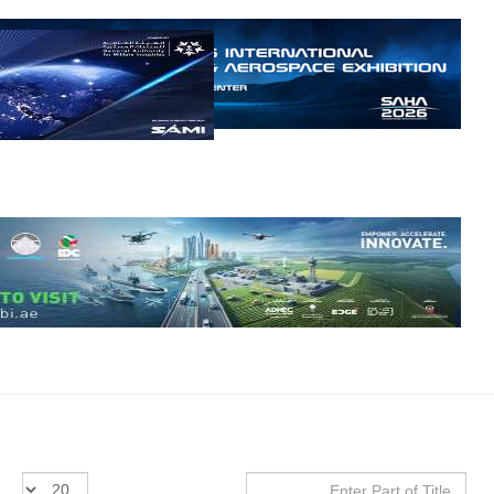
الخفيف
والتدريب
المتقدم "A-29
سوبر توكانو"
خلال العشرين
عاماً المقبلة، مع
توقعات بتوريد
نحو 150…
للمزيد
مالي |
مشاركة
المسيرة
الروسية
Enter
عدد