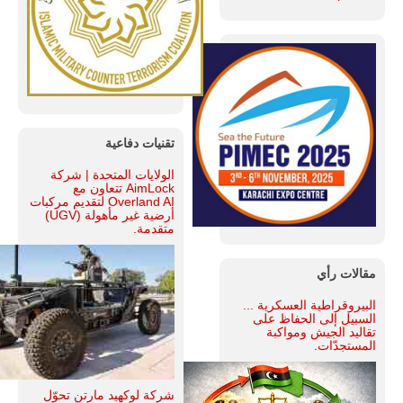
تقنيات دفاعية
الولايات المتحدة | شركة
AimLock تتعاون مع
Overland AI لتقديم مركبات
أرضية غير مأهولة (UGV)
متقدمة.
مقالات رأي
البيروقراطية العسكرية ...
السبيل إلى الحفاظ على
تقاليد الجيش ومواكبة
المستجدّات.
شركة لوكهيد مارتن تحوّل