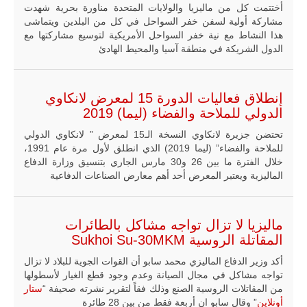
أختتمت كل من ماليزيا والولايات المتحدة مناورة بحرية شهدت
مشاركة أولية لسفن خفر السواحل في كل من البلدين ويتماشى
هذا النشاط مع نية خفر السواحل الأمريكية لتوسيع مشاركتها مع
الدول الشريكة في منطقة آسيا والمحيط الهادئ
إنطلاق فعاليات الدورة 15 لمعرض لانكاوي
الدولي للملاحة والفضاء (ليما) 2019
تحتضن جزيرة لانكاوي النسخة الـ15 لمعرض ” لانكاوي الدولي
للملاحة والفضاء” (ليما 2019) الذي انطلق لأول مرة عام 1991،
خلال الفترة ما بين 26 و30 مارس الجاري بتنسيق وزارة الدفاع
الماليزية ويعتبر المعرض أحد أهم معارض الصناعات الدفاعية
ماليزيا لا تزال تواجه مشاكل بالطائرات
المقاتلة الروسية Sukhoi Su-30MKM
أكد وزير الدفاع الماليزي محمد سابو أن القوات الجوية للبلاد لا تزال
تواجه مشاكل في مجال الصيانة وعدم وجود قطع الغيار لأسطولها
من المقاتلات الروسية الصنع وذلك فقاً لتقرير نشرته صحيفة “
ستار
أونلاين
” وقال سابو ان أربعة فقط من بين 28 طائرة