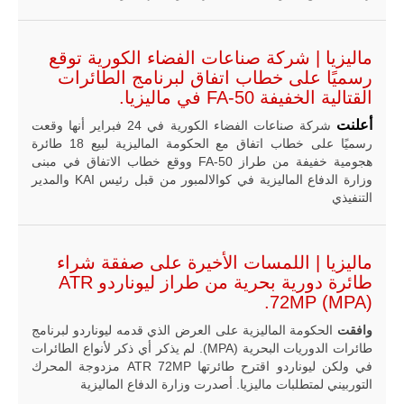
ماليزيا | شركة صناعات الفضاء الكورية توقع
رسميًا على خطاب اتفاق لبرنامج الطائرات
القتالية الخفيفة FA-50 في ماليزيا.
أعلنت
شركة صناعات الفضاء الكورية في 24 فبراير أنها وقعت
رسميًا على خطاب اتفاق مع الحكومة الماليزية لبيع 18 طائرة
ليبيا | إنطلاق
هجومية خفيفة من طراز FA-50 ووقع خطاب الاتفاق في مبنى
تدريبات
فلينتلوك
وزارة الدفاع الماليزية في كوالالمبور من قبل رئيس KAI والمدير
2026 الدولية
التنفيذي
بمشاركة
جيوش وقادة
من 30 دولة
بمدينة سرت
ماليزيا | اللمسات الأخيرة على صفقة شراء
الليبية.
طائرة دورية بحرية من طراز ليوناردو ATR
في خطوة
72MP (MPA).
تُوصف بأنها
اختبار عملي
وافقت
الحكومة الماليزية على العرض الذي قدمه ليوناردو لبرنامج
جديد لإمكانية
طائرات الدوريات البحرية (MPA). لم يذكر أي ذكر لأنواع الطائرات
تقريب
في ولكن ليوناردو اقترح طائرتها ATR 72MP مزدوجة المحرك
المسافات بين
المؤسستين
التوربيني لمتطلبات ماليزيا. أصدرت وزارة الدفاع الماليزية
العسكريتين في