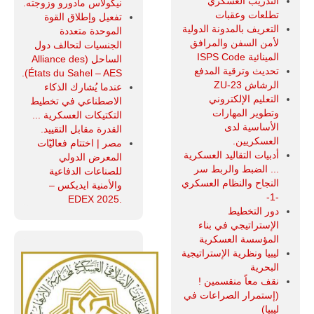
التدريب العسكري
نيكولاس مادورو وزوجته.
تطلعات وعقبات
تفعيل وإطلاق القوة
التعريف بالمدونة الدولية
الموحدة متعددة
لأمن السفن والمرافق
الجنسيات لتحالف دول
المينائية ISPS Code
الساحل (Alliance des
تحديث وترقية المدفع
États du Sahel – AES).
الرشاش ZU-23
عندما يُشارك الذكاء
التعليم الإلكتروني
الاصطناعي في تخطيط
وتطوير المهارات
التكتيكات العسكرية ...
الأساسية لدى
القدرة مقابل التقييد.
العسكريين.
مصر | اختتام فعاليّات
أدبيات التقاليد العسكرية
المعرض الدولي
... الضبط والربط سر
للصناعات الدفاعية
النجاح والنظام العسكري
والأمنية ايديكس ‒
-1-
.EDEX 2025
دور التخطيط
الإستراتيجي في بناء
المؤسسة العسكرية
ليبيا ونظرية الإستراتيجية
البحرية
نقف معاً منقسمين !
(إستمرار الصراعات في
ليبيا)