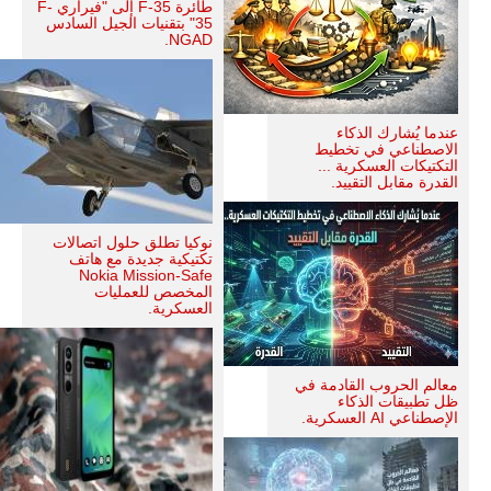
طائرة F-35 إلى "فيراري F-
35" بتقنيات الجيل السادس
NGAD.
عندما يُشارك الذكاء
الاصطناعي في تخطيط
التكتيكات العسكرية ...
القدرة مقابل التقييد.
نوكيا تطلق حلول اتصالات
تكتيكية جديدة مع هاتف
Nokia Mission-Safe
المخصص للعمليات
العسكرية.
معالم الحروب القادمة في
ظل تطبيقات الذكاء
الإصطناعي AI العسكرية.