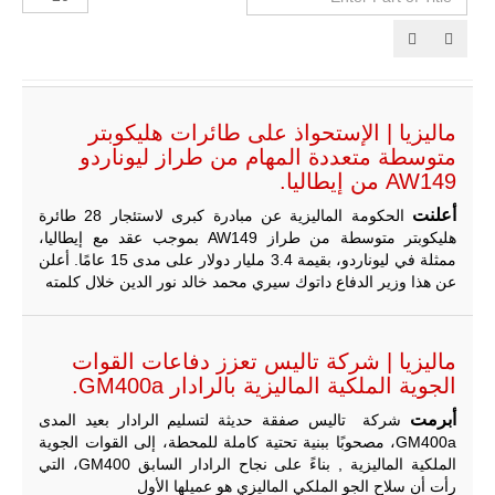
أوريون مع
Part
الإظهارات:
قوة الفيلق
of
الأفريقي في
حرب
Tit
العصابات في
مالي.
مع تصاعد حدة
ماليزيا | الإستحواذ على طائرات هليكوبتر
الحرب الجوية
متوسطة متعددة المهام من طراز ليوناردو
الروسية في
مالي رُصدت
AW149 من إيطاليا.
طائرة أوريون
أعلنت
بدون طيار فوق
الحكومة الماليزية عن مبادرة كبرى لاستئجار 28 طائرة
باماكو وبالنسبة
هليكوبتر متوسطة من طراز AW149 بموجب عقد مع إيطاليا،
لحملة مكافحة
ممثلة في ليوناردو، بقيمة 3.4 مليار دولار على مدى 15 عامًا. أعلن
التمرد في
عن هذا وزير الدفاع داتوك سيري محمد خالد نور الدين خلال كلمته
منطقة الساحل،
فإن الجمع بين
قدرة طائرة
أوريون على
ماليزيا | شركة تاليس تعزز دفاعات القوات
التحليق…
الجوية الملكية الماليزية بالرادار GM400a.
للمزيد
أبرمت
شركة تاليس صفقة حديثة لتسليم الرادار بعيد المدى
GM400a، مصحوبًا ببنية تحتية كاملة للمحطة، إلى القوات الجوية
الملكية الماليزية , بناءً على نجاح الرادار السابق GM400، التي
رأت أن سلاح الجو الملكي الماليزي هو عميلها الأول