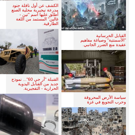
الكشف عن أول ناقلة جنود
مدرعة نيجيرية محلية الصنع
أطلق عليها اسم "تين -
غالين" المستمد من اللغة
الطارقية.
القنابل الخرسانية
"الأسمنتية" وصياغة مفاهيم
عقيدة منع الضرر الجانبي.
القنبلة "آر جي 60"... نموذج
جديد من القنابل اليدوية
الحرارية - التفجيرية.
سياسة الأرض المحروقة
وحرب التجويع في غزة