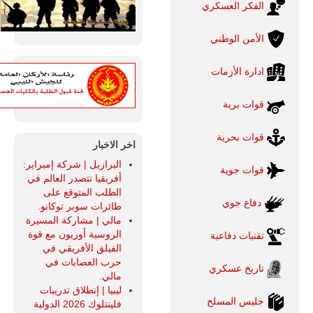
الفكر العسكري
الأمن الوطني
ادارة الأزمات
قوات برية
قوات بحرية
اخر الاخبار
البرازيل | شركة إمبراير:
قوات جوية
أفريقيا تتصدر العالم في
الطلب المتوقع على
دفاع جوي
طائرات سوبر توكانو.
مالي | مشاركة المسيرة
الروسية أوريون مع قوة
تقنيات دفاعية
الفيلق الأفريقي في
حرب العصابات في
تاريخ عسكري
مالي.
ليبيا | إنطلاق تدريبات
جليس المسلح
فلينتلوك 2026 الدولية