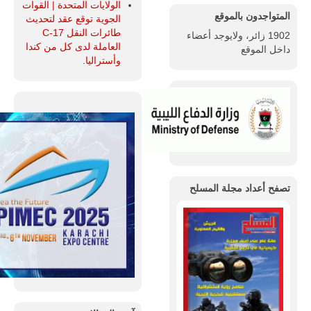
الولايات المتحدة | القوات
المتواجدون بالموقع
الجوية توقع عقد لتحديث
طائرات النقل C-17
1902 زائر، ولايوجد أعضاء
العاملة لدى كل من كندا
داخل الموقع
وأستراليا.
تصفح أعداد مجلة المسلح