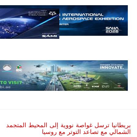
مالي.
مع تصاعد حدة
الحرب الجوية
الروسية في
مالي رُصدت
طائرة أوريون
بدون طيار فوق
باماكو وبالنسبة
لحملة مكافحة
التمرد في
منطقة الساحل،
فإن الجمع بين
قدرة طائرة
أوريون على
التحليق…
للمزيد
بريطانيا ترسل غواصة نووية إلى المحيط المتجمد
الشمالي مع تصاعد التوتر مع روسيا