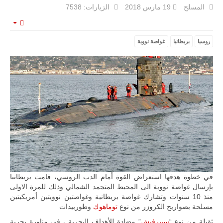
المسلح
19 مارس 2018
الزيارات: 7538
mpty
روسيا
بريطانيا
غواصة نووية
ليبيا | إنطلاق
تدريبات
فلينتلوك
2026 الدولية
بمشاركة
جيوش وقادة
من 30 دولة
بمدينة سرت
الليبية.
في خطوة
تُوصف بأنها
اختبار عملي
جديد لإمكانية
تقريب
المسافات بين
المؤسستين
في خطوة هدفها استعراض القوة أمام الدب الروسي، قامت بريطانيا
العسكريتين في
بإرسال غواصة نووية الى المحيط المتجمد الشمالي وذلك للمرة الاولى
شرق البلاد
منذ 10 سنوات وتشارك غواصة بريطانية وغواصتين نوويتين أمريكيتين
وغربها، وسط
مسلحة بصواريخ الكروزر من نوع
توماهوك
وطوربيدات
حضور دولي
تقوده الولايات
ثقيلة من نوع “
سبيرفيش
” مضادة للأهداف البحرية ، فى مناورة بحرية