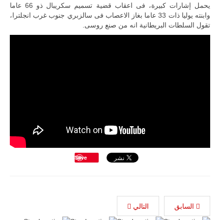
يحمل إشارات كبيرة، فى اعقاب قضية تسميم سكريبال ذو 66 عاما
وابنته يوليا ذات 33 عاما بغاز الاعصاب فى سالزبري جنوب غرب انجلترا،
تقول السلطات البريطانية انه من صنع روسى.
Save
السابق
التالي