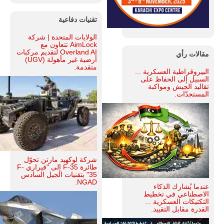
تقنيات دفاعية
الولايات المتحدة | شركة
AimLock تتعاون مع
Overland AI لتقديم مركبات
مقالات رأي
أرضية غير مأهولة (UGV)
متقدمة.
البيروقراطية العسكرية ...
السبيل إلى الحفاظ على
تقاليد الجيش ومواكبة
المستجدّات.
شركة لوكهيد مارتن تحوّل
طائرة F-35 إلى "فيراري F-
35" بتقنيات الجيل السادس
NGAD.
عندما يُشارك الذكاء
الاصطناعي في تخطيط
التكتيكات العسكرية ...
القدرة مقابل التقييد.