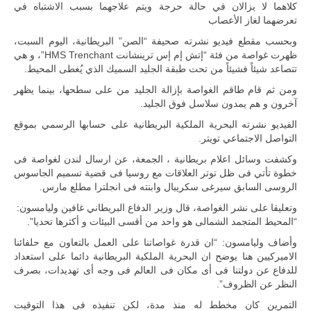
كلاهما لا يزالان في حالة حرجة ويتم علاجهما بسبب الاشتباه في
تعرضهما لغاز الأعصاب
وبحسب مقطع فيديو نشرته صحيفة “الصن” البريطانية، اليوم السبت،
ظهرت غواصة من فئة “إتش إم إس ترينشانت HMS Trenchant”، و هي
تتصاعد شيئاً فشيئاً من تحت طبقة الجليد السميك الذي يُغطى المحيط.
ومن ثم قام طاقم الغواصة بإزالة الجليد من على سطحها، بينما يظهر
آخرون و هم يمدون سلاسل فوق الجليد.
الفيديو نشرته البحرية الملكية البريطانية على حسابها الرسمي بموقع
التواصل الاجتماعي تويتر.
وكشفت وسائل اعلام بريطانية ، الجمعة، عن ارسال لندن لغواصة فى
خطوة تأتي فى ظل توتر العلاقات مع روسيا فى قضية تسميم الجاسوس
الروسى السابق سيرغى سكريبال وابنته فى انجلترا مطلع مارس.
وتعليقا على نشر الغواصة، قال وزير الدفاع البريطاني غافين وليامسون:
“المحيط المتجمد الشمالى هو واحد من أقسى البيئات و أكثرها تحديا”.
وأضاف وليامسون: “ان قدرة غواصاتنا على العمل بالتعاون مع حلفائنا
الاميركيين هنا يوضح ان البحرية الملكية البريطانية دائما على استعداد
للدفاع عن دولتنا فى أى مكان فى العالم فى وجه أى تهديدات، بصرف
النظر عن الظروف”.
التمرين كان مخطط له منذ مدة، لكن تنفيذه فى هذا التوقيت