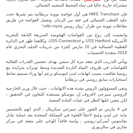
المتحدة وشراكة
مشتركة جارية حاليا فى مياه المحيط المتجمد الشمالي.
مباشرة مع
أطراف ليبية
فإن HMS Trenchant هي أول غواصة نووية بريطانية يتم نشرها تحت
منقسمة منذ…
جليد القطب الشمالي في عقد من الزمان. وتعمل الغواصة عن طريق
للمزيد
مفاعلات نووية من طراز “رولز رويس rolls royce”
وانضمت إلى زوج من الغواصات الهجومية السريعة التابعة للبحرية
الأمريكية USS Hartford و USS Connecticut، وكلاهما ظهر في الدائرة
القطبية الشمالية في 10 مارس كجزء من تدريبات الجليد البحري عام
2018 متعددة الجنسيات.
ويأتي التدريب الذي يعقد مرة كل سنتين بهدف تحسين القدرات القتالية
للغواصات في ظروف المياه الباردة الشديدة وسط توترات متزايدة مع
روسيا تفاقمت بسبب اتهامات لندن لموسكو بزعم أنها وراء تسميم ضابط
استخبارات سابق روسي في بريطانيا.
ونفى المسؤولون الروس بشدة هذه الاتهامات ، حيث قال وزير الخارجية
الروسي سيرجي لافروف إن موسكو مستعدة للتعاون في التحقيق ،
لكن يتعين عليها النظر في عينات المادة المعنية.
في 4 مارس تم العثور على سيرجي سكريبال ، الذي اتهم بالتجسس
نيابة عن لندن ومُنح لاحقاً اللجوء في المملكة المتحدة بعد عملية تبادل
بجاسوس أميركي-روسي ، وابنته فاقداً للوعي على مقعد في مركز
تجاري في سالزبوري.