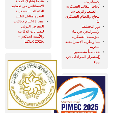
عندما يُشارك الذكاء
العسكريين.
الاصطناعي في تخطيط
أدبيات التقاليد العسكرية
التكتيكات العسكرية ...
... الضبط والربط سر
القدرة مقابل التقييد.
النجاح والنظام العسكري
مصر | اختتام فعاليّات
-1-
المعرض الدولي
دور التخطيط
للصناعات الدفاعية
الإستراتيجي في بناء
والأمنية ايديكس ‒
المؤسسة العسكرية
.EDEX 2025
ليبيا ونظرية الإستراتيجية
البحرية
نقف معاً منقسمين !
(إستمرار الصراعات في
ليبيا)