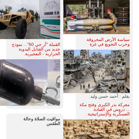
سياسة الأرض المحروقة
وحرب التجويع في غزة
القنبلة "آر جي 60"... نموذج
جديد من القنابل اليدوية
الحرارية - التفجيرية.
بقلم : أحمد حسن وليد.
معركة بدر الكبرى وفتح مكة
... دروس في القيادة
العسكرية والإستراتيجية.
مواقيت الصلاة وحالة
الطقس