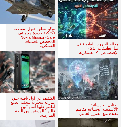
نوكيا تطلق حلول اتصالات
تكتيكية جديدة مع هاتف
Nokia Mission-Safe
المخصص للعمليات
معالم الحروب القادمة في
العسكرية.
ظل تطبيقات الذكاء
الإصطناعي AI العسكرية.
الكشف عن أول ناقلة جنود
مدرعة نيجيرية محلية الصنع
القنابل الخرسانية
أطلق عليها اسم "تين -
"الأسمنتية" وصياغة مفاهيم
غالين" المستمد من اللغة
عقيدة منع الضرر الجانبي.
الطارقية.