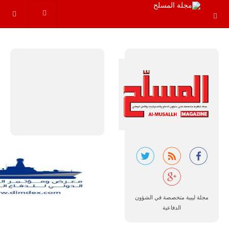
عاماً المقبلة، مع
توقعات بتوريد
نحو 150…
للمزيد
مالي |
مشاركة
المسيرة
الروسية
أوريون مع
مجلة ليبية متخصصة في الشؤون
قوة الفيلق
الدفاعية
الأفريقي في
حرب
العصابات في