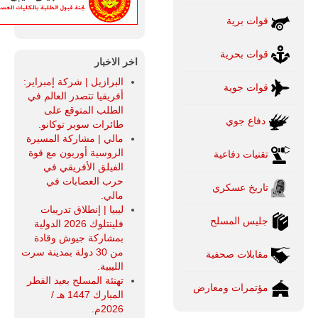
قوات برية
قوات بحرية
اخر الاخبار
البرازيل | شركة إمبراير:
قوات جوية
أفريقيا تتصدر العالم في
الطلب المتوقع على
دفاع جوي
طائرات سوبر توكانو.
مالي | مشاركة المسيرة
الروسية أوريون مع قوة
تقنيات دفاعية
الفيلق الأفريقي في
حرب العصابات في
تاريخ عسكري
مالي.
ليبيا | إنطلاق تدريبات
جليس المسلح
فلينتلوك 2026 الدولية
بمشاركة جيوش وقادة
من 30 دولة بمدينة سرت
مقابلات صحفية
الليبية.
تهنئة المسلح بعيد الفطر
مؤتمرات ومعارض
المبارك 1447 هـ /
2026م.