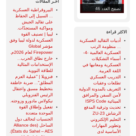
آخـر المقالات
تصفح العدد 46
البيروقراطية العسكرية
... السبيل إلى الحفاظ
على تقاليد الجيش
ومواكبة المستجدّات.
الاكثر قراءة
ليبيا | تصنيف القوة
العسكرية لدولة ليبيا وفق
أدبيات التقاليد العسكرية
مؤشر Global
... منظومة الرتب
Firepower لعام 2026م.
العسكرية العالمية -4-
خارج نطاق الحرب...
أسماء التشكيلات
الإستخدامات المثالية
العسكرية ومعانيها في
للطاقة النووية.
اللغة العربية.
فنزويلا | "عملية العزم
التدريب العسكري
المطلق"... ضربة خاطفة
تطلعات وعقبات
بتخطيط مسبق واعتقال
التعريف بالمدونة الدولية
الرئيس الفنزويلي
لأمن السفن والمرافق
نيكولاس مادورو وزوجته.
المينائية ISPS Code
تفعيل وإطلاق القوة
تحديث وترقية المدفع
الموحدة متعددة
الرشاش ZU-23
الجنسيات لتحالف دول
التعليم الإلكتروني
الساحل (Alliance des
وتطوير المهارات
États du Sahel – AES).
الأساسية لدى