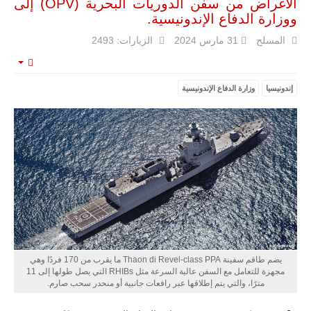
الأغراض من سفن الدوريات البحرية (OPV) إلى
حرب
العصابات في
ووزارة الدفاع الإندونيسية.
مالي.
المسلح
31 مارس 2024
الزيارات: 2493
مع تصاعد حدة
الحرب الجوية
الروسية في
mpty
مالي رُصدت
إندونيسيا
وزارة الدفاع الإندونيسية
طائرة أوريون
بدون طيار فوق
باماكو وبالنسبة
لحملة مكافحة
التمرد في
منطقة الساحل،
فإن الجمع بين
قدرة طائرة
أوريون على
التحليق…
للمزيد
يضم طاقم سفينة Thaon di Revel-class PPA ما يقرب من 170 فردًا وهي
مجهزة للتعامل مع السفن عالية السرعة مثل RHIBs التي يصل طولها إلى 11
مترًا، والتي يتم إطلاقها عبر رافعات جانبية أو منحدر سحب صارم.