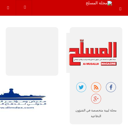
البرازيل |
شركة
إمبراير:
أفريقيا
تتصدر العالم
في الطلب
المتوقع على
طائرات
سوبر توكانو.
تتوقع شركة
إمبراير البرازيلية
للصناعات الجوية
أن تصبح القارة
الأفريقية أكبر
سوق عالمي
مجلة ليبية متخصصة في الشؤون
لطائرة الهجوم
الدفاعية
الخفيف
والتدريب
المتقدم "A-29