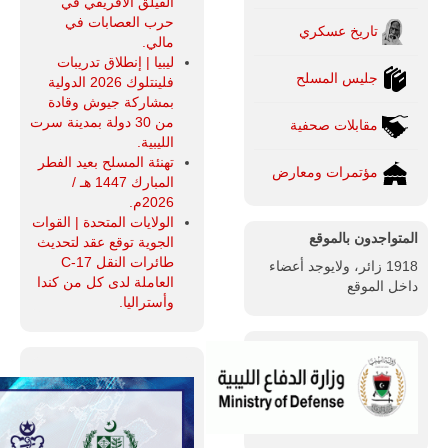
الفيلق الأفريقي في
حرب العصابات في
تاريخ عسكري
مالي.
ليبيا | إنطلاق تدريبات
جليس المسلح
فلينتلوك 2026 الدولية
بمشاركة جيوش وقادة
من 30 دولة بمدينة سرت
مقابلات صحفية
الليبية.
تهنئة المسلح بعيد الفطر
مؤتمرات ومعارض
المبارك 1447 هـ /
2026م.
الولايات المتحدة | القوات
المتواجدون بالموقع
الجوية توقع عقد لتحديث
طائرات النقل C-17
1918 زائر، ولايوجد أعضاء
العاملة لدى كل من كندا
داخل الموقع
وأستراليا.