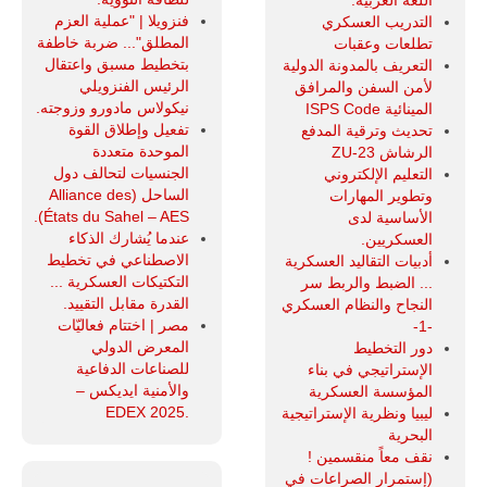
فنزويلا | "عملية العزم
التدريب العسكري
المطلق"... ضربة خاطفة
تطلعات وعقبات
بتخطيط مسبق واعتقال
التعريف بالمدونة الدولية
الرئيس الفنزويلي
لأمن السفن والمرافق
نيكولاس مادورو وزوجته.
المينائية ISPS Code
تفعيل وإطلاق القوة
تحديث وترقية المدفع
الموحدة متعددة
الرشاش ZU-23
الجنسيات لتحالف دول
التعليم الإلكتروني
الساحل (Alliance des
وتطوير المهارات
États du Sahel – AES).
الأساسية لدى
عندما يُشارك الذكاء
العسكريين.
الاصطناعي في تخطيط
أدبيات التقاليد العسكرية
التكتيكات العسكرية ...
... الضبط والربط سر
القدرة مقابل التقييد.
النجاح والنظام العسكري
مصر | اختتام فعاليّات
-1-
المعرض الدولي
دور التخطيط
للصناعات الدفاعية
الإستراتيجي في بناء
والأمنية ايديكس ‒
المؤسسة العسكرية
.EDEX 2025
ليبيا ونظرية الإستراتيجية
البحرية
نقف معاً منقسمين !
(إستمرار الصراعات في