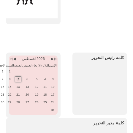
Previous
Previous
Next
Next
Month
Year
Month
Year
كلمة رئيس التحرير
2026 اغسطس
الإثنين
الثلاثاء
الأربعاء
الخميس
الجمعة
السبت
الأحد
2
1
7
9
8
6
5
4
3
16
15
14
13
12
11
10
23
22
21
20
19
18
17
30
29
28
27
26
25
24
31
كلمة مدير التحرير