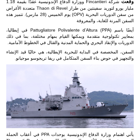
وقعت
شركة Fincantieri ووزارة الدفاع الإندونيسية عقدًا بقيمة 1.18
مليار يورو لتوريد سفينتين من طراز Thaon di Revel متعددة الأغراض
من سفن الدوريات البحرية (OPV) يوم الخميس (28 مارس). تتميز هذه
السفن المرنة للغاية، والمعروفة
أيضًا باسم Pattugliatore Polivalente d’Altura (PPA) في إيطاليا،
بمعايير تكنولوجية متقدمة ويمكنها القيام بمهام مختلفة، بما في ذلك
ليبيا | إنطلاق
الدوريات والإنقاذ البحري والحماية المدنية والقتال في الخطوط الأمامية.
تدريبات
فلينتلوك
السفن، المخصصة في البداية للبحرية الإيطالية، هي حاليًا قيد الإنشاء
2026 الدولية
والتجهيز في حوض بناء السفن المتكامل في ريفا تريجوسو موجيانو.
بمشاركة
جيوش وقادة
من 30 دولة
بمدينة سرت
الليبية.
في خطوة
تُوصف بأنها
اختبار عملي
جديد لإمكانية
تقريب
المسافات بين
المؤسستين
العسكريتين في
شرق البلاد
يأتي اهتمام وزارة الدفاع الإندونيسية بوحدات PPA في أعقاب الحملة
وغربها، وسط