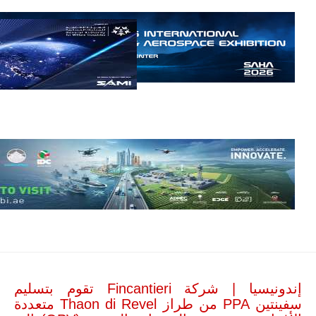
سوبر توكانو"
خلال العشرين
عاماً المقبلة، مع
توقعات بتوريد
نحو 150…
للمزيد
مالي |
مشاركة
المسيرة
الروسية
إندونيسيا | شركة Fincantieri تقوم بتسليم
أوريون مع
قوة الفيلق
سفينتين PPA من طراز Thaon di Revel متعددة
الأفريقي في