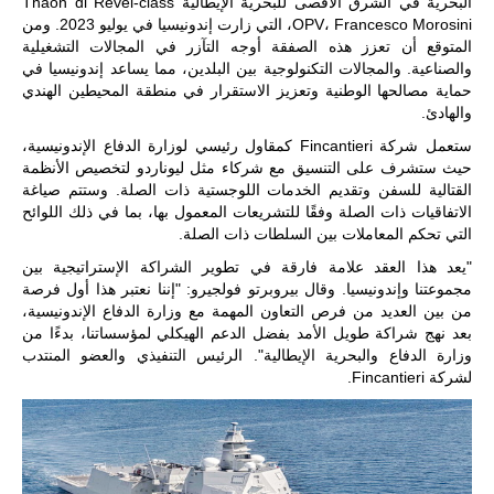
حضور دولي
البحرية في الشرق الأقصى للبحرية الإيطالية Thaon di Revel-class
تقوده الولايات
OPV، Francesco Morosini، التي زارت إندونيسيا في يوليو 2023. ومن
المتحدة وشراكة
المتوقع أن تعزز هذه الصفقة أوجه التآزر في المجالات التشغيلية
مباشرة مع
والصناعية. والمجالات التكنولوجية بين البلدين، مما يساعد إندونيسيا في
أطراف ليبية
حماية مصالحها الوطنية وتعزيز الاستقرار في منطقة المحيطين الهندي
منقسمة منذ…
والهادئ.
للمزيد
ستعمل شركة Fincantieri كمقاول رئيسي لوزارة الدفاع الإندونيسية،
حيث ستشرف على التنسيق مع شركاء مثل ليوناردو لتخصيص الأنظمة
القتالية للسفن وتقديم الخدمات اللوجستية ذات الصلة. وستتم صياغة
الاتفاقيات ذات الصلة وفقًا للتشريعات المعمول بها، بما في ذلك اللوائح
التي تحكم المعاملات بين السلطات ذات الصلة.
"يعد هذا العقد علامة فارقة في تطوير الشراكة الإستراتيجية بين
مجموعتنا وإندونيسيا. وقال بيروبرتو فولجيرو: "إننا نعتبر هذا أول فرصة
من بين العديد من فرص التعاون المهمة مع وزارة الدفاع الإندونيسية،
بعد نهج شراكة طويل الأمد بفضل الدعم الهيكلي لمؤسساتنا، بدءًا من
وزارة الدفاع والبحرية الإيطالية". الرئيس التنفيذي والعضو المنتدب
لشركة Fincantieri.