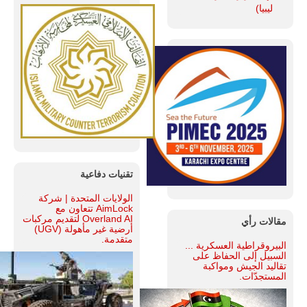
ليبيا)
تقنيات دفاعية
الولايات المتحدة | شركة
AimLock تتعاون مع
Overland AI لتقديم مركبات
مقالات رأي
أرضية غير مأهولة (UGV)
متقدمة.
البيروقراطية العسكرية ...
السبيل إلى الحفاظ على
تقاليد الجيش ومواكبة
المستجدّات.