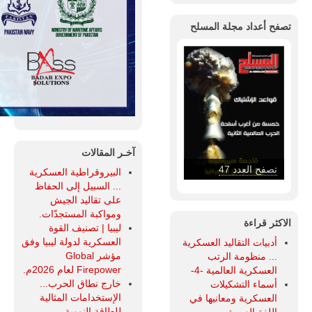
تصفح أعداد مجلة المسلح
آخـر المقالات
تصفح العدد 46
البيروقراطية العسكرية
... السبيل إلى الحفاظ
على تقاليد الجيش
ومواكبة المستجدّات.
الاكثر قراءة
ليبيا | تصنيف القوة
العسكرية لدولة ليبيا وفق
أدبيات التقاليد العسكرية
مؤشر Global
... منظومة الرتب
Firepower لعام 2026م.
العسكرية العالمية -4-
خارج نطاق الحرب...
أسماء التشكيلات
الإستخدامات المثالية
العسكرية ومعانيها في
للطاقة النووية.
اللغة العربية.