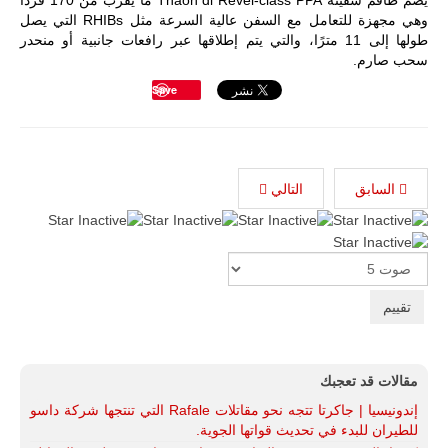
يضم طاقم سفينة Thaon di Revel-class PPA ما يقرب من 170 فردًا
وهي مجهزة للتعامل مع السفن عالية السرعة مثل RHIBs التي يصل
طولها إلى 11 مترًا، والتي يتم إطلاقها عبر رافعات جانبية أو منحدر
سحب صارم.
Save
السابق
التالي
Please
Rate
مقالات قد تعجبك
إندونيسيا | جاكرتا تتجه نحو مقاتلات Rafale التي تنتجها شركة داسو
للطيران للبدء في تحديث قواتها الجوية.