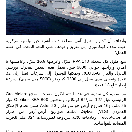
وأضاف أن "جنوب شرق آسيا منطقة ذات أهمية جيوسياسية مركزية
حيث تهدف فينكانتيري إلى تعزيز وجودها، على النحو المحدد في خطة
العمل".
يبلغ طول كل محطة PPA 143 مترًا، وعرضها 16.5 مترًا، وغاطسها 5
أمتار، وإزاحتها حوالي 6000 طن. تعمل هذه السفن بمحرك توربيني
الديزل والغاز (CODAG)، ويمكنها الوصول إلى سرعات تصل إلى 32
عقدة وتغطي مدى يصل إلى 9300 كيلومتر (5000 ميل بحري) بسرعة
إبحار تبلغ 15 عقدة.
تم تصميم كل سفينة في هذه الفئة لتكون مسلحة بمدفع Oto Melara
الرئيسي عيار 127 ملم/64 فولكانو، ومدفعين Oerlikon KBA B06 عيار
25 ملم، و16 صاروخ أرض-جو من طراز Aster-30 ضمن نظام الإطلاق
العمودي Sylver (VLS)، ثمانية صواريخ أرض-أرض من طراز
Teseo\Otomat، وقاذفات ثلاثية مزدوجة لطوربيدات 324 ملم للحرب
المضادة للغواصات.