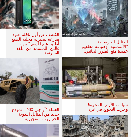
الكشف عن أول ناقلة جنود
مدرعة نيجيرية محلية الصنع
القنابل الخرسانية
أطلق عليها اسم "تين -
"الأسمنتية" وصياغة مفاهيم
غالين" المستمد من اللغة
عقيدة منع الضرر الجانبي.
الطارقية.
سياسة الأرض المحروقة
وحرب التجويع في غزة
القنبلة "آر جي 60"... نموذج
جديد من القنابل اليدوية
الحرارية - التفجيرية.