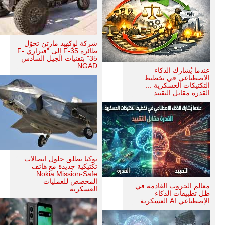
شركة لوكهيد مارتن تحوّل
طائرة F-35 إلى "فيراري F-
35" بتقنيات الجيل السادس
NGAD.
عندما يُشارك الذكاء
الاصطناعي في تخطيط
التكتيكات العسكرية ...
القدرة مقابل التقييد.
نوكيا تطلق حلول اتصالات
تكتيكية جديدة مع هاتف
Nokia Mission-Safe
المخصص للعمليات
معالم الحروب القادمة في
العسكرية.
ظل تطبيقات الذكاء
الإصطناعي AI العسكرية.