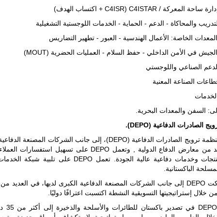
ة المعركة / C4ISTAR (C4ISR + اكتساب الهدف)
التدريب والمحاكاة - الدعم - الحماية - الخدمات اللوجستية التشغيلية
 المعدات الخاصة: الأعمال الهندسية - العبور - تطهير التضاريس
جيش في الأمن الداخلي - حفظ السلام - العمليات الحضرية (MOUT)
الدعم الصناعي واللوجستي
قطاعات الصناعة المعنية
الخدمات
ولى: السفن والمعدات البحرية.
ج الصادرات الدفاعية (DEPO).
تشارك منظمة ترويج الصادرات الدفاعية (DEPO)، إلى جانب الشركات المصنعة ا
في العديد من معارض الدفاع الدولية , وتعمل DEPO على تسهيل استفسار
تصدير منتجات وخدمات دفاعية عالية الجودة. تعمل DEPO على تلبية 
مسلحة الباكستانية.
وقد شاركت DEPO إلى جانب الشركات المصنعة الدفاعية الكبرى لديها، في العديد م
من خلال إستراتيجيتها التسويقية النشطة اكتسبت اعترافًا دوليًا.
ساهمت DEPO في تص
وخلال العامين الماضيين طورت استراتيجية لاستكشاف أسواق جديدة وتو