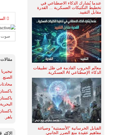
عندما يُشارك الذكاء الاصطناعي في
تخطيط التكتيكات العسكرية ... القدرة
مقابل التقييد.
الس
Please
Rate
مقالات 
معالم الحروب القادمة في ظل تطبيقات
الذكاء الإصطناعي AI العسكرية.
الصنع.
محادثات 
باكستان | إخ
البحرية 
باهر.
القنابل الخرسانية "الأسمنتية" وصياغة
مفاهيم عقيدة منع الضرر الجانبي.
الاكثر ق