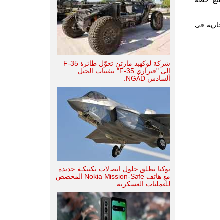
لجارية في
شركة لوكهيد مارتن تحوّل طائرة F-35
إلى "فيراري F-35" بتقنيات الجيل
السادس NGAD.
نوكيا تطلق حلول اتصالات تكتيكية جديدة
مع هاتف Nokia Mission-Safe المخصص
للعمليات العسكرية.