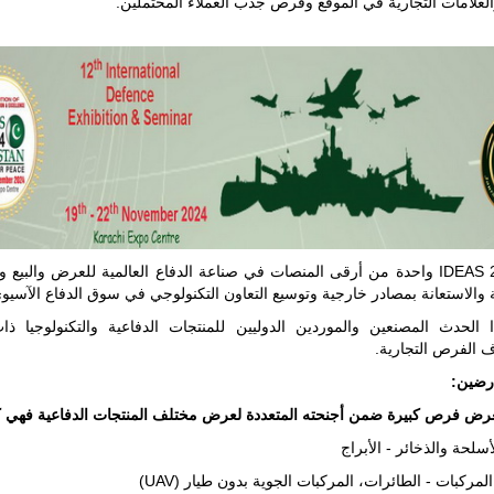
علامات التجارية في الموقع وفرص جذب العملاء المحتملين.
وغربها، وسط
حضور دولي
تقوده الولايات
المتحدة وشراكة
مباشرة مع
أطراف ليبية
منقسمة منذ…
للمزيد
تعد IDEAS 2024 واحدة من أرقى المنصات في صناعة الدفاع العالمية للعرض والبيع 
والاستعانة بمصادر خارجية وتوسيع التعاون التكنولوجي في سوق الدفاع الآسيو
 الحدث المصنعين والموردين الدوليين للمنتجات الدفاعية والتكنولوجيا ذا
 الفرص التجارية.
ارضين:
عرض فرص كبيرة ضمن أجنحته المتعددة لعرض مختلف المنتجات الدفاعية فهي كا
لأسلحة والذخائر - الأبراج
لمركبات - الطائرات، المركبات الجوية بدون طيار (UAV)