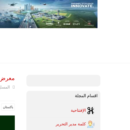
معرض وند
المسل
اقسام المجلة
باكستان
الإفتتاحية
كلمة مدير التحرير