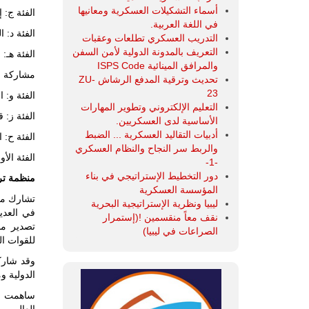
أسماء التشكيلات العسكرية ومعانيها
الفئة ج: إدارة ساح
في اللغة العربية.
الفئة د: 
التدريب العسكري تطلعات وعقبات
التعريف بالمدونة الدولية لأمن السفن
الفئة هـ:
والمرافق المينائية ISPS Code
مشاركة ال
تحديث وترقية المدفع الرشاش ZU-
23
الفئة و: 
التعليم الإلكتروني وتطوير المهارات
الفئة ز: 
الأساسية لدى العسكريين.
أدبيات التقاليد العسكرية ... الضبط
الفئة ح: 
والربط سر النجاح والنظام العسكري
الفئة الأ
-1-
دور التخطيط الإستراتيجي في بناء
منظمة تروي
المؤسسة العسكرية
ليبيا ونظرية الإستراتيجية البحرية
نقف معاً منقسمين !(إستمرار
الصراعات في ليبيا)
للقوات ال
الدولية و
العالم، 