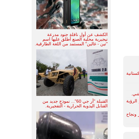
الكشف عن أول ناقلة جنود مدرعة
نيجيرية محلية الصنع أطلق عليها اسم
"تين - غالين" المستمد من اللغة الطارقية.
 تحتفل بإنضمام مقاتلة من طراز JF-17 Thunder Fighter باكستانية
PIMEC- 20 بهدف تعزيز الرؤية
القنبلة "آر جي 60"... نموذج جديد من
القنابل اليدوية الحرارية - التفجيرية.
PIMEC- 2025 تنظيم متميز ونجاح