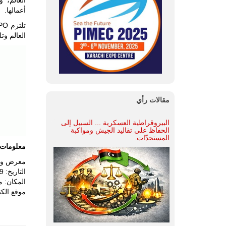
أعمالها.
العالم وت
مقالات رأي
البيروقراطية العسكرية ... السبيل إلى
الحفاظ على تقاليد الجيش ومواكبة
المستجدّات.
معلومات 
معرض وندوة
التاريخ: 19 - 22 نوفمبر 2024
المكان: 
موقع الكتروني: stan.gov.pk