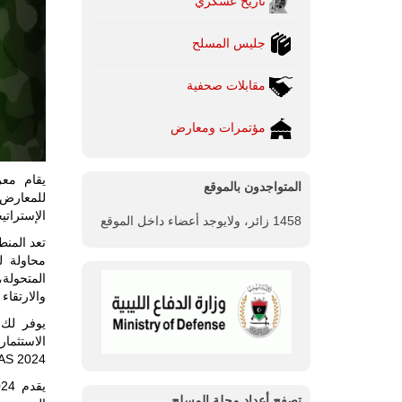
تاريخ عسكري
جليس المسلح
مقابلات صحفية
مؤتمرات ومعارض
المتواجدون بالموقع
الإستراتي
1458 زائر، ولايوجد أعضاء داخل الموقع
تعد المنط
محاولة لل
المتحولة،
والارتقاء 
الاستثمار
AS 2024.
تصفح أعداد مجلة المسلح