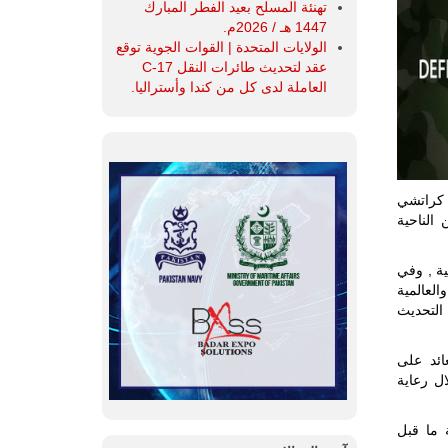
تهنئة المسلح بعيد الفطر المبارك
1447 هـ / 2026م.
الولايات المتحدة | القوات الجوية توقع
عقد لتحديث طائرات النقل C-17
العاملة لدى كل من كندا وأستراليا.
IDEAS) IDEAS-20 في مركز كراتشي
أهمية من الناحية
ية , وفي
العالمية
 التحديث
العائد على
ال رعاية
لة ما قبل