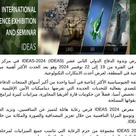
ليبيا | إنطلاق
تدريبات
فلينتلوك
2026 الدولية
يقام معرض وندوة الدفاع الدولي الثاني عشر (24
بمشاركة
للمعارض في الفترة من 19 إلى 22 نوفمبر 2024 وهو يعد الحدث الأكثر 
جيوش وقادة
جية في المنطقة، لعرض أحدث الابتكارات التكنولوجية.
من 30 دولة
بمدينة سرت
قة الجيوسياسية الأكثر إنتاجية في آسيا واحدة من أكبر أسواق المنتجات الدفاع
الليبية.
تصدي بفعالية للتحديات الجديدة التي تفرضها ديناميكيات الأمن الإقليمية و
في خطوة
 تخصص آسيا، فضلاً عن حكومات قارة أفريقيا المجاورة، ميزانيات كبيرة لبرامج
تُوصف بأنها
بقواتها المسلحة.
اختبار عملي
جديد لإمكانية
يوفر لك معرض IDEAS 2024 فرص رعاية هائلة لتتميز عن المنافسين، وتزيد 
تقريب
 وتوسع المزايا التنافسية من خلال تعزيز المصداقية والصورة والمكانة من خل
المسافات بين
IDE
المؤسستين
العسكريتين في
يقدم IDEAS 2024 مجموعة من حزم الرعاية التي تناسب جميع الميزانيات لمرح
شرق البلاد