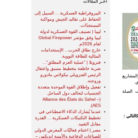
آخـر المقالات
البيروقراطية العسكرية ... السبيل إلى
الحفاظ على تقاليد الجيش ومواكبة
المستجدّات.
ليبيا | تصنيف القوة العسكرية لدولة
ليبيا وفق مؤشر Global Firepower
لعام 2026م.
خارج نطاق الحرب... الإستخدامات
المثالية للطاقة النووية.
فنزويلا | "عملية العزم المطلق"...
ضربة خاطفة بتخطيط مسبق واعتقال
الرئيس الفنزويلي نيكولاس مادورو
والمشاريع
وزوجته.
ي.
تفعيل وإطلاق القوة الموحدة متعددة
ت الصلة
الجنسيات لتحالف دول الساحل
(Alliance des États du Sahel –
AES).
عندما يُشارك الذكاء الاصطناعي في
لتالي :
تخطيط التكتيكات العسكرية ... القدرة
مقابل التقييد.
مصر | اختتام فعاليّات المعرض الدولي
للصناعات الدفاعية والأمنية ايديكس ‒