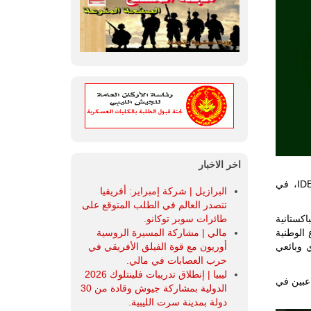
اخر الاخبار
من المقرر انعقاد النسخة الثانية عشرة من معرض وندوة الدفاع الدولي، IDEAS 2024، في
البرازيل | شركة إمبراير: أفريقيا
تتصدر العالم في الطلب المتوقع على
كستانية
طائرات سوبر توكانو.
 الوطنية
مالي | مشاركة المسيرة الروسية
منصة فعالة لمشتري وبائعي
أوريون مع قوة الفيلق الأفريقي في
حرب العصابات في مالي.
ليبيا | إنطلاق تدريبات فلينتلوك 2026
لاعبين في
الدولية بمشاركة جيوش وقادة من 30
دولة بمدينة سرت الليبية.