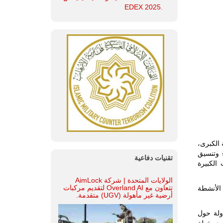
.EDEX 2025
لدفاعية الكبرى،
ات العملاء وتنسيق
تقنيات دفاعية
شبكة الخدمات الكبيرة
الولايات المتحدة | شركة AimLock
تتعاون مع Overland AI لتقديم مركبات
ن الأنشطة
أرضية غير مأهولة (UGV) متقدمة.
دير باكستان للطائرات والأسلحة والذخيرة إلى أكثر من 35 دولة حول
سيع خطة