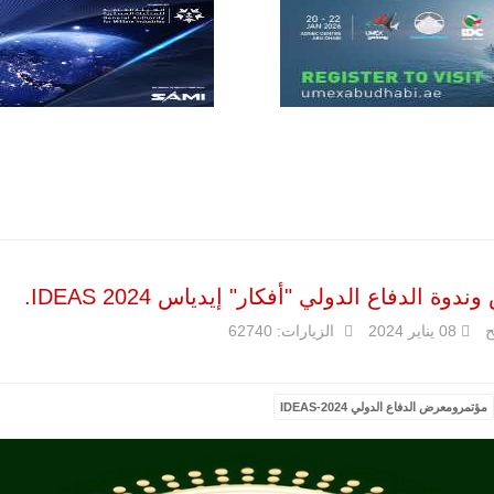
والتدريب
المتقدم "A-29
سوبر توكانو"
خلال العشرين
عاماً المقبلة، مع
توقعات بتوريد
نحو 150…
للمزيد
وة الدفاع الدولي "أفكار" إيدياس IDEAS 2024.
ح
08 يناير 2024
الزيارات: 62740
مالي |
مؤتمرومعرض الدفاع الدولي IDEAS-2024
مشاركة
المسيرة
الروسية
أوريون مع