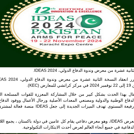
قوة الفيلق
الأفريقي في
حرب
العصابات في
مالي.
مع تصاعد حدة
الحرب الجوية
الروسية في
مالي رُصدت
طائرة أوريون
بدون طيار فوق
باماكو وبالنسبة
لحملة مكافحة
التمرد في
انية عشرة من معرض وندوة الدفاع الدولي، IDEAS 2024.
منطقة الساحل،
فإن الجمع بين
قدرة طائرة
ارض (KEC).
أوريون على
التحليق…
تفال بهذا الحدث بشكل كبير من خلال المشاركة المعززة للقوات المسلحة البا
دفاع الوطنية والدولية ومصنعي المعدات الأصلية ورجال الأعمال ووفود الدفاع
للمزيد
والدولية رفيعة المستوى تهدف الميزات الجديدة إلى جعل IDEAS 
سيجمع معرض IDEAS، وهو معرض دفاعي يقام كل عامين في دولة باكستان ، يجمع ال
لدفاعية في جميع أنحاء العالم لعرض أحدث الابتكارات التكنولوجية.