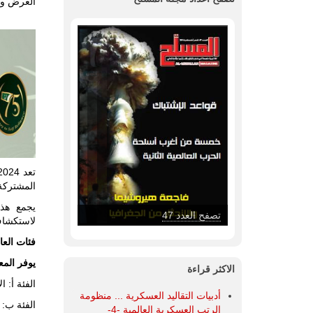
العرض وال
المشتركة 
يجمع هذا
تصفح العدد 47
لاستكشاف
فئات الع
يوفر الم
الاكثر قراءة
الفئة أ: ا
أدبيات التقاليد العسكرية ... منظومة
الفئة ب: ا
الرتب العسكرية العالمية -4-