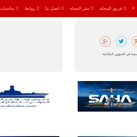
فريق المجلة
مقر المجلة
اتصل بنا
روابط
مناسبات
البرازيل |
شركة
صصة في الشؤون الدفاعية
إمبراير:
أفريقيا
تتصدر العالم
في الطلب
المتوقع على
طائرات
سوبر توكانو.
تتوقع شركة
إمبراير البرازيلية
للصناعات الجوية
أن تصبح القارة
الأفريقية أكبر
سوق عالمي
لطائرة الهجوم
الخفيف