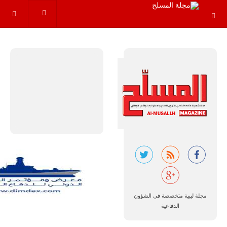
عاماً المقبلة، مع
توقعات بتوريد
نحو 150…
للمزيد
مالي |
مشاركة
المسيرة
الروسية
أوريون مع
مجلة ليبية متخصصة في الشؤون
قوة الفيلق
الدفاعية
الأفريقي في
حرب
العصابات في