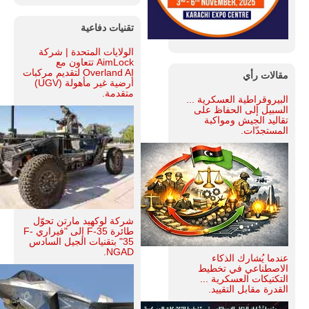
تقنيات دفاعية
الولايات المتحدة | شركة
AimLock تتعاون مع
Overland AI لتقديم مركبات
مقالات رأي
أرضية غير مأهولة (UGV)
متقدمة.
البيروقراطية العسكرية ...
السبيل إلى الحفاظ على
تقاليد الجيش ومواكبة
المستجدّات.
شركة لوكهيد مارتن تحوّل
طائرة F-35 إلى "فيراري F-
35" بتقنيات الجيل السادس
NGAD.
عندما يُشارك الذكاء
الاصطناعي في تخطيط
التكتيكات العسكرية ...
القدرة مقابل التقييد.