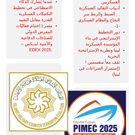
عندما يُشارك الذكاء
العسكريين.
الاصطناعي في تخطيط
أدبيات التقاليد العسكرية
التكتيكات العسكرية ...
... الضبط والربط سر
القدرة مقابل التقييد.
النجاح والنظام العسكري
مصر | اختتام فعاليّات
-1-
المعرض الدولي
دور التخطيط
للصناعات الدفاعية
الإستراتيجي في بناء
والأمنية ايديكس ‒
المؤسسة العسكرية
.EDEX 2025
ليبيا ونظرية الإستراتيجية
البحرية
نقف معاً منقسمين !
(إستمرار الصراعات في
ليبيا)