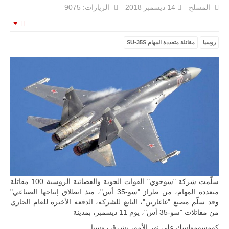
المسلح
14 ديسمبر 2018
الزيارات: 9075
mpty
روسيا
مقاتلة متعددة المهام SU-35S
ليبيا | إنطلاق
تدريبات
فلينتلوك
2026 الدولية
بمشاركة
جيوش وقادة
من 30 دولة
بمدينة سرت
الليبية.
في خطوة
تُوصف بأنها
اختبار عملي
جديد لإمكانية
تقريب
المسافات بين
المؤسستين
سلّمت شركة "سوخوي" القوات الجوية والفضائية الروسية 100 مقاتلة
العسكريتين في
متعددة المهام، من طراز "سو-35 أس"، منذ انطلاق إنتاجها الصناعي"
شرق البلاد
وقد سلّم مصنع "غاغارين"، التابع للشركة، الدفعة الأخيرة للعام الجاري
وغربها، وسط
من مقاتلات "سو-35 أس"، يوم 11 ديسمبر، بمدينة
حضور دولي
تقوده الولايات
كومسومولسك على نهر الأمور بشرق روسيا.