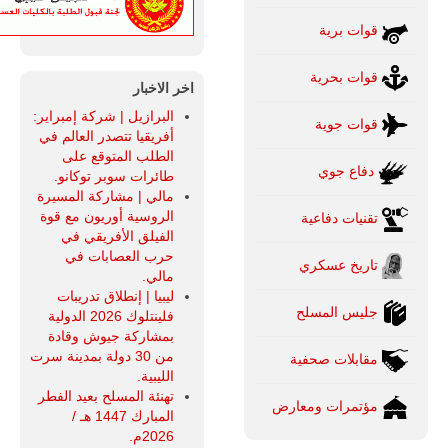
قوات برية
قوات بحرية
اخر الاخبار
البرازيل | شركة إمبراير:
قوات جوية
أفريقيا تتصدر العالم في
الطلب المتوقع على
دفاع جوي
طائرات سوبر توكانو.
مالي | مشاركة المسيرة
الروسية أوريون مع قوة
تقنيات دفاعية
الفيلق الأفريقي في
حرب العصابات في
تاريخ عسكري
مالي.
ليبيا | إنطلاق تدريبات
جليس المسلح
فلينتلوك 2026 الدولية
بمشاركة جيوش وقادة
من 30 دولة بمدينة سرت
مقابلات صحفية
الليبية.
تهنئة المسلح بعيد الفطر
مؤتمرات ومعارض
المبارك 1447 هـ /
2026م.