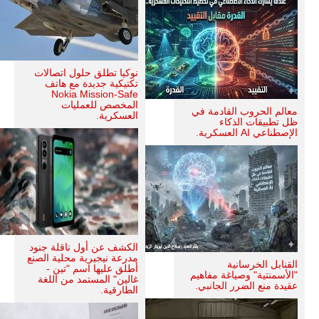
نوكيا تطلق حلول اتصالات
تكتيكية جديدة مع هاتف
Nokia Mission-Safe
المخصص للعمليات
معالم الحروب القادمة في
العسكرية.
ظل تطبيقات الذكاء
الإصطناعي AI العسكرية.
الكشف عن أول ناقلة جنود
مدرعة نيجيرية محلية الصنع
القنابل الخرسانية
أطلق عليها اسم "تين -
"الأسمنتية" وصياغة مفاهيم
غالين" المستمد من اللغة
عقيدة منع الضرر الجانبي.
الطارقية.