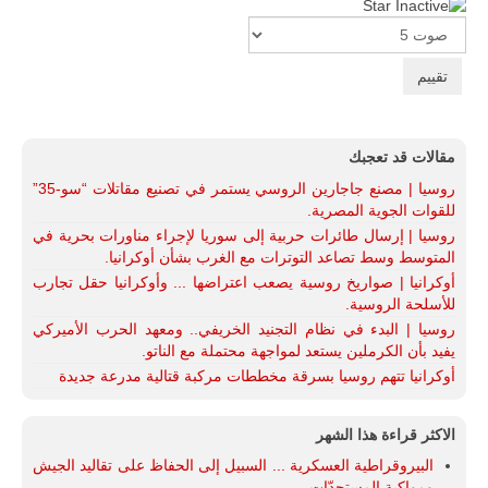
Please
Rate
مقالات قد تعجبك
روسيا | مصنع جاجارين الروسي يستمر في تصنيع مقاتلات “سو-35”
للقوات الجوية المصرية.
روسيا | إرسال طائرات حربية إلى سوريا لإجراء مناورات بحرية في
المتوسط وسط تصاعد التوترات مع الغرب بشأن أوكرانيا.
أوكرانيا | صواريخ روسية يصعب اعتراضها ... وأوكرانيا حقل تجارب
للأسلحة الروسية.
روسيا | البدء في نظام التجنيد الخريفي.. ومعهد الحرب الأميركي
يفيد بأن الكرملين يستعد لمواجهة محتملة مع الناتو.
أوكرانيا تتهم روسيا بسرقة مخططات مركبة قتالية مدرعة جديدة
الاكثر قراءة هذا الشهر
البيروقراطية العسكرية ... السبيل إلى الحفاظ على تقاليد الجيش
ومواكبة المستجدّات.