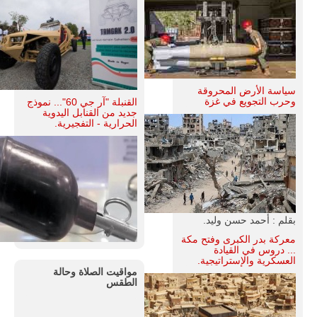
سياسة الأرض المحروقة
وحرب التجويع في غزة
القنبلة "آر جي 60"... نموذج
جديد من القنابل اليدوية
الحرارية - التفجيرية.
بقلم : أحمد حسن وليد.
معركة بدر الكبرى وفتح مكة
... دروس في القيادة
العسكرية والإستراتيجية.
مواقيت الصلاة وحالة
الطقس