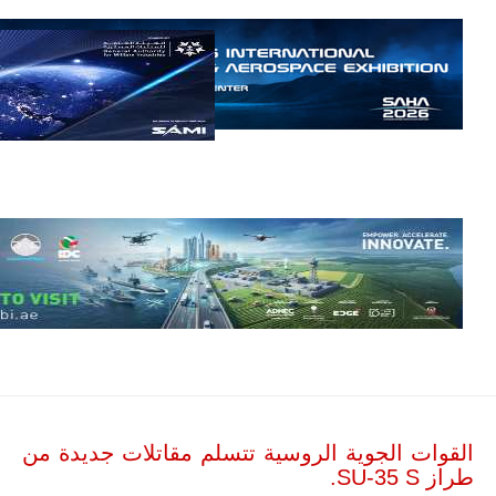
مالي.
مع تصاعد حدة
الحرب الجوية
الروسية في
مالي رُصدت
طائرة أوريون
بدون طيار فوق
باماكو وبالنسبة
لحملة مكافحة
التمرد في
منطقة الساحل،
فإن الجمع بين
قدرة طائرة
أوريون على
التحليق…
للمزيد
القوات الجوية الروسية تتسلم مقاتلات جديدة من
طراز SU-35 S.