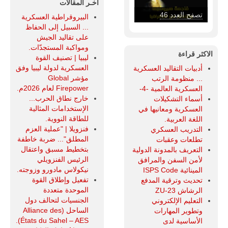
آخـر المقالات
تصفح العدد 46
البيروقراطية العسكرية
... السبيل إلى الحفاظ
على تقاليد الجيش
ومواكبة المستجدّات.
الاكثر قراءة
ليبيا | تصنيف القوة
العسكرية لدولة ليبيا وفق
أدبيات التقاليد العسكرية
مؤشر Global
... منظومة الرتب
Firepower لعام 2026م.
العسكرية العالمية -4-
خارج نطاق الحرب...
أسماء التشكيلات
الإستخدامات المثالية
العسكرية ومعانيها في
للطاقة النووية.
اللغة العربية.
فنزويلا | "عملية العزم
التدريب العسكري
المطلق"... ضربة خاطفة
تطلعات وعقبات
بتخطيط مسبق واعتقال
التعريف بالمدونة الدولية
الرئيس الفنزويلي
لأمن السفن والمرافق
نيكولاس مادورو وزوجته.
المينائية ISPS Code
تفعيل وإطلاق القوة
تحديث وترقية المدفع
الموحدة متعددة
الرشاش ZU-23
الجنسيات لتحالف دول
التعليم الإلكتروني
الساحل (Alliance des
وتطوير المهارات
États du Sahel – AES).
الأساسية لدى