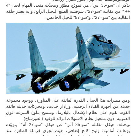
المتحدة وشراكة
يذكر أن "سو-35 أس"، هي نموذج مطوّر ومحدّث متعدد المهام لجيل "4
مباشرة مع
++ " من مقاتلة "سو-27"، سوفيتية الصنع، للجيل الرابع، وإنه يعتبر حلقة
أطراف ليبية
منقسمة منذ…
انتقالية بين "سو- 27"، و"سو-57" للجيل الخامس.
للمزيد
ومن مميزات هذا الجيل، القدرة الفائقة على المناورة، ووجود مجموعة
حديثة من أجهزة القيادة الرقمية، ورادار حديث، ومحركات حديثة فائقة
القوة، تقوم على نظام الإشعال بالبلازما، وتسمح ببلوغ السرعة فوق
الصوتية، دون تشغيل نظام الاستهلاك الزائد للوقود (الفورساج).
ويختلف هيكل مقاتلة "سو-35 أس" عن هيكل "سو-27 أم"، بتزوّده
بزعانف أمامية، ولوح كابح إضافي، حيث تجري فرملة الطائرة عند