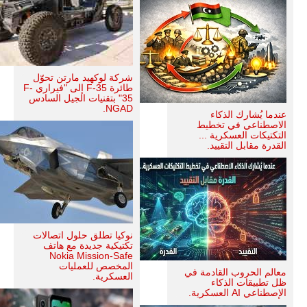
شركة لوكهيد مارتن تحوّل
طائرة F-35 إلى "فيراري F-
35" بتقنيات الجيل السادس
NGAD.
عندما يُشارك الذكاء
الاصطناعي في تخطيط
التكتيكات العسكرية ...
القدرة مقابل التقييد.
نوكيا تطلق حلول اتصالات
تكتيكية جديدة مع هاتف
Nokia Mission-Safe
المخصص للعمليات
معالم الحروب القادمة في
العسكرية.
ظل تطبيقات الذكاء
الإصطناعي AI العسكرية.