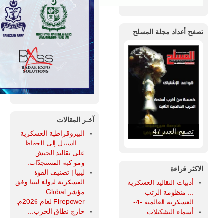
تصفح أعداد مجلة المسلح
آخـر المقالات
تصفح العدد 46
البيروقراطية العسكرية
... السبيل إلى الحفاظ
على تقاليد الجيش
ومواكبة المستجدّات.
الاكثر قراءة
ليبيا | تصنيف القوة
العسكرية لدولة ليبيا وفق
أدبيات التقاليد العسكرية
مؤشر Global
... منظومة الرتب
Firepower لعام 2026م.
العسكرية العالمية -4-
خارج نطاق الحرب...
أسماء التشكيلات