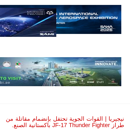
حرب
العصابات في
مالي.
مع تصاعد حدة
الحرب الجوية
الروسية في
مالي رُصدت
طائرة أوريون
بدون طيار فوق
باماكو وبالنسبة
لحملة مكافحة
التمرد في
منطقة الساحل،
فإن الجمع بين
قدرة طائرة
أوريون على
التحليق…
للمزيد
نيجيريا | القوات الجوية تحتفل بإنضمام مقاتلة من
طراز JF-17 Thunder Fighter باكستانية الصنع.