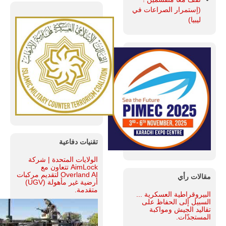
(إستمرار الصراعات في
ليبيا)
تقنيات دفاعية
الولايات المتحدة | شركة
AimLock تتعاون مع
Overland AI لتقديم مركبات
مقالات رأي
أرضية غير مأهولة (UGV)
متقدمة.
البيروقراطية العسكرية ...
السبيل إلى الحفاظ على
تقاليد الجيش ومواكبة
المستجدّات.