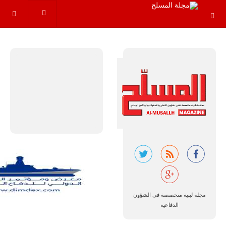
سوبر توكانو"
خلال العشرين
عاماً المقبلة، مع
توقعات بتوريد
نحو 150…
للمزيد
مالي |
مشاركة
المسيرة
مجلة ليبية متخصصة في الشؤون
الروسية
الدفاعية
أوريون مع
قوة الفيلق
الأفريقي في