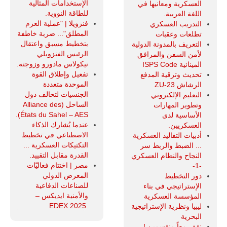
الإستخدامات المثالية
العسكرية ومعانيها في
للطاقة النووية.
اللغة العربية.
فنزويلا | "عملية العزم
التدريب العسكري
المطلق"... ضربة خاطفة
تطلعات وعقبات
بتخطيط مسبق واعتقال
التعريف بالمدونة الدولية
الرئيس الفنزويلي
لأمن السفن والمرافق
نيكولاس مادورو وزوجته.
المينائية ISPS Code
تفعيل وإطلاق القوة
تحديث وترقية المدفع
الموحدة متعددة
الرشاش ZU-23
الجنسيات لتحالف دول
التعليم الإلكتروني
الساحل (Alliance des
وتطوير المهارات
États du Sahel – AES).
الأساسية لدى
عندما يُشارك الذكاء
العسكريين.
الاصطناعي في تخطيط
أدبيات التقاليد العسكرية
التكتيكات العسكرية ...
... الضبط والربط سر
القدرة مقابل التقييد.
النجاح والنظام العسكري
مصر | اختتام فعاليّات
-1-
المعرض الدولي
دور التخطيط
للصناعات الدفاعية
الإستراتيجي في بناء
والأمنية ايديكس ‒
المؤسسة العسكرية
.EDEX 2025
ليبيا ونظرية الإستراتيجية
البحرية
نقف معاً منقسمين !