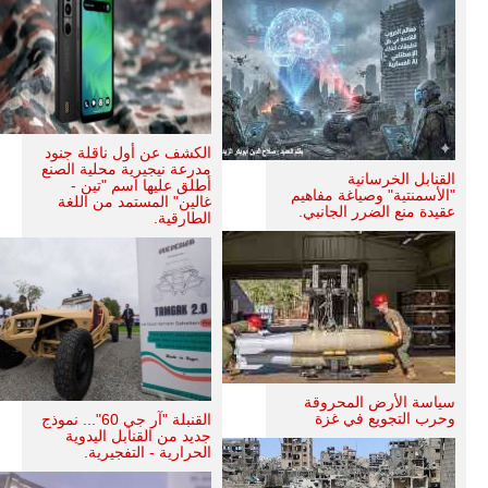
الكشف عن أول ناقلة جنود
مدرعة نيجيرية محلية الصنع
القنابل الخرسانية
أطلق عليها اسم "تين -
"الأسمنتية" وصياغة مفاهيم
غالين" المستمد من اللغة
عقيدة منع الضرر الجانبي.
الطارقية.
سياسة الأرض المحروقة
وحرب التجويع في غزة
القنبلة "آر جي 60"... نموذج
جديد من القنابل اليدوية
الحرارية - التفجيرية.