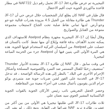
حضور دولي
النيجيرية تم عرض طائرة JF-17 Jet تحمل رقم ذيل NAF722 في مطار
تقوده الولايات
قاعدة ماكوردي الجوية حيث أقيم الاحتفال
المتحدة وشراكة
مباشرة مع
قال طيار في NAF كان يطلع كبار الشخصيات خلال عرض حي أن JF-17
أطراف ليبية
Thunder هي طائرة مقاتلة من الجيل 4.5 مزودة بقدرات قتالية جو-جو
منقسمة منذ…
وجو-أرض. لديها ثماني نقاط صلبة تحت الجناح لاستيعاب مجموعة
للمزيد
متنوعة من القنابل والصواريخ.
وقال أيضًا إن JF-17 النيجيرية مجهزة بنظام Aselpod للاستهداف الذي
يمكنه تحديد الأهداف بدقة فائقة وإبلاغ أي منها نشط. كانت باكستان قد
حصلت على Aselpad من أسيلسان التركية لاستخدام قوتها الجوية. هذه
هي المرة الأولى التي يتبين فيها أن Aselpod جزء من الحزمة المباعة
لنيجيريا.
في وقت سابق ، قال NAF إن طائرة JF-17 متعددة الأدوار Thunder
"ستضيف زخمًا للقتال المستمر ضد التمرد واللصوصية المسلحة وأشكال
الإجرام الأخرى في البلاد." بالنظر إلى هذه الرسالة الواضحة ، قد تدخل
JF-17 في الخدمة على الفور لشن ضربات جوية ضد متمردي بوكو
حرام الذين يقومون بأعمال شغب في أجزاء معينة من المقاطعة.
وحضر الحفل التعريفي نائب رئيس الأركان الجوية بالقوات الجوية
الباكستانية المشير الجوي سيد نعمان علي.
ثلاث طائرات JF-17 التي طلبتها نيجيريا هي الأولى من بين أكثر من
عشرين طائرة تريد NAF شرائها في النهاية. ومع ذلك ، لم يشر إلى