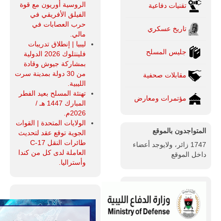
الروسية أوريون مع قوة
تقنيات دفاعية
الفيلق الأفريقي في
حرب العصابات في
تاريخ عسكري
مالي.
ليبيا | إنطلاق تدريبات
جليس المسلح
فلينتلوك 2026 الدولية
بمشاركة جيوش وقادة
من 30 دولة بمدينة سرت
مقابلات صحفية
الليبية.
تهنئة المسلح بعيد الفطر
مؤتمرات ومعارض
المبارك 1447 هـ /
2026م.
الولايات المتحدة | القوات
المتواجدون بالموقع
الجوية توقع عقد لتحديث
طائرات النقل C-17
1747 زائر، ولايوجد أعضاء
العاملة لدى كل من كندا
داخل الموقع
وأستراليا.