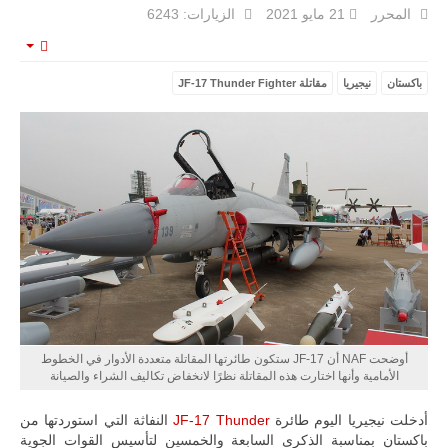
المحرر
21 مايو 2021
الزيارات: 6243
mpty
باكستان
نيجيريا
مقاتلة JF-17 Thunder Fighter
ليبيا | إنطلاق
تدريبات
فلينتلوك
2026 الدولية
بمشاركة
جيوش وقادة
من 30 دولة
بمدينة سرت
الليبية.
في خطوة
تُوصف بأنها
اختبار عملي
جديد لإمكانية
تقريب
أوضحت NAF أن JF-17 ستكون طائرتها المقاتلة متعددة الأدوار في الخطوط
المسافات بين
الأمامية وأنها اختارت هذه المقاتلة نظرًا لانخفاض تكاليف الشراء والصيانة
المؤسستين
العسكريتين في
شرق البلاد
أدخلت نيجيريا اليوم طائرة
JF-17 Thunder
النفاثة التي استوردتها من
وغربها، وسط
باكستان بمناسبة الذكرى السابعة والخمسين لتأسيس القوات الجوية