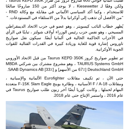
طلبت ألمانيا حوالي 600 صاروخ كروز من طراز Taurus KEPD 350K ،
ولكن وفقًا لـ Kiesewetter ، لا يوجد أكثر من 150 صاروخًا صالحًا
للاستخدام ، وكما أكد السياسي الألماني في مقابلة مع وكالة RND -
"من الأفضل أن تذهب إلى أوكرانيا بدلاً من الاستلقاء في المستودعات. "
يُظهر خطاب النائب كيسويتر ، وهو عضو في حزب الاتحاد الديمقراطي
المسيحي ، وهو نفس حزب رئيس الوزراء أولاف شولتز ، تباينًا في الرأي
في الأحزاب الحاكمة الحالية في ألمانيا أيضًا. سيكون نقل صواريخ
تاوروس إشارة قوية للغاية وزيادة كبيرة في القدرات القتالية للقوات
الجوية الأوكرانية.
تم تطوير صواريخ كروز Taurus KEPD 350K من قبل الاتحاد الأوروبي
TAURUS Systems GmbH ، وهو مشروع مشترك بين شركتي MBDA
Deutschland GmbH [67٪ من الأسهم] و SAAB Dynamics AB [33٪].
حتى الآن ، تم تكييف مقاتلات Eurofighter الألمانية والإسبانية ،
ومقاتلات F / A-18 الأسبانية ، وطائرة بوينج F-15K Slam Eagle متعددة
المهام لحملها , وكانت كوريا أيضًا آخر زبون طلب صواريخ Taurus في
عام 2016 ، واستمر الإنتاج حتى عام 2018.