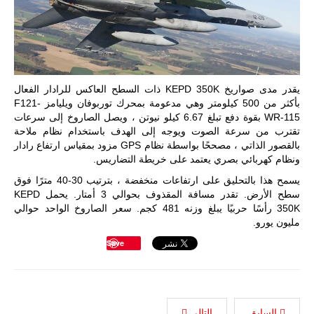
يقدر مدى صواريخ KEPD 350K ذات السطح العاكس للرادار الفعال
بأكثر من 500 كيلومتر وهي مدعومة بمحرك توربوفان ويليامز F121-
WR-115 بقوة دفع تبلغ 6.67 كيلو نيوتن ، ويصل الصاروخ إلى سرعات
تقترب من سرعة الصوت ويوجه إلى الهدف باستخدام نظام ملاحة
بالقصور الذاتي ، مصححًا بواسطة نظام GPS مزود بمقياس ارتفاع رادار
ونظام كهربائي بصري يعتمد على خريطة التضاريس.
يسمح هذا بالتحليق على ارتفاعات منخفضة ، بترتيب 30-40 مترًا فوق
سطح الأرض. تقدر مسافة المقذوف بحوالي 3 أمتار. يحمل KEPD
350K رأسًا حربيًا يبلغ وزنه 481 كجم. سعر الصاروخ الواحد حوالي
مليون يورو.
Save
السابق
التالي