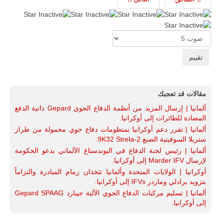
Please
Rate
مقالات قد تعجبك
ألمانيا | إرسال المزيد من أنظمة الدفاع الجوي Gepard ذاتية الدفع
المضادة للطائرات إلى أوكرانيا.
ألمانيا | تقرر دعم أوكرانيا بمنظومات دفاع جوي محمولة من طراز
ستريلا السوفيتية الصنع 9K32 Strela-2.
ألمانيا | رئيس لجنة الدفاع في البوندستاغ الألماني يدعو الحكومة
لإرسال Marder IFV إلى أوكرانيا.
أوكرانيا | الولايات المتحدة وألمانيا تتخذان زمام المبادرة والتزاماً
بتزويد برادلي وماردر IFVs إلى أوكرانيا.
ألمانيا | تسليم مركبات الدفاع الجوي الآلية جيبارد Gepard SPAAG
إلى أوكرانيا.