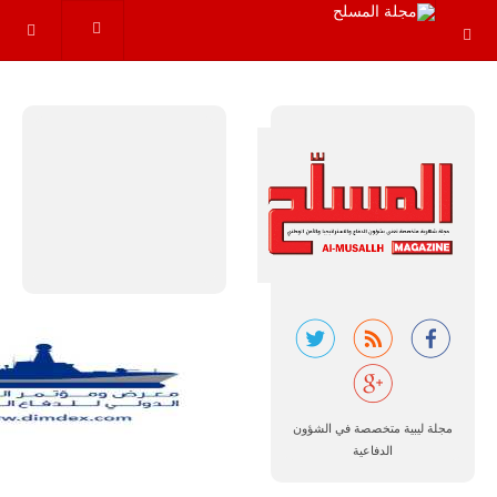
عاماً المقبلة، مع
توقعات بتوريد
نحو 150…
للمزيد
مالي |
مشاركة
المسيرة
الروسية
أوريون مع
مجلة ليبية متخصصة في الشؤون
قوة الفيلق
الدفاعية
الأفريقي في
حرب
العصابات في