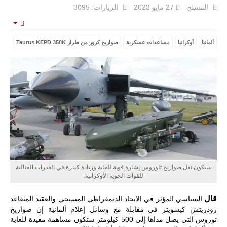
المسلح
27 مايو 2023
الزيارات: 3095
mpty
ألمانيا
أوكرانيا
مساعدات عسكرية
صواريخ كروز من طراز Taurus KEPD 350K
ليبيا | إنطلاق
تدريبات
فلينتلوك
2026 الدولية
بمشاركة
جيوش وقادة
من 30 دولة
بمدينة سرت
الليبية.
في خطوة
تُوصف بأنها
اختبار عملي
جديد لإمكانية
تقريب
سيكون نقل صواريخ تاوروس إشارة قوية للغاية وزيادة كبيرة في القدرات القتالية
المسافات بين
للقوات الجوية الأوكرانية.
المؤسستين
العسكريتين في
شرق البلاد
قال
السياسي المؤثر في الاتحاد الديمقراطي المسيحي والعقيد المتقاعد
وغربها، وسط
رودريتش كيسويتر في مقابلة مع وسائل إعلام ألمانية إن صواريخ
حضور دولي
توروس التي يصل مداها إلى 500 كيلومتر ستكون مساهمة مفيدة للغاية
تقوده الولايات