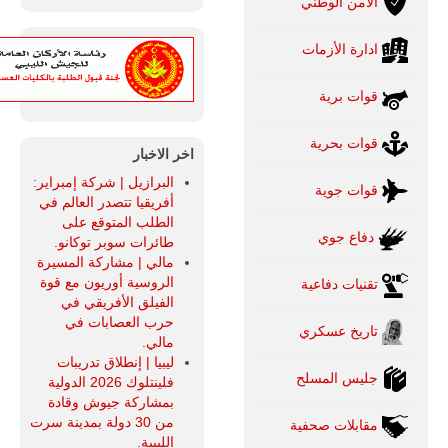
الأمن الوطني
ادارة الأزمات
قوات برية
قوات بحرية
اخر الاخبار
البرازيل | شركة إمبراير:
قوات جوية
أفريقيا تتصدر العالم في
الطلب المتوقع على
دفاع جوي
طائرات سوبر توكانو.
مالي | مشاركة المسيرة
الروسية أوريون مع قوة
تقنيات دفاعية
الفيلق الأفريقي في
حرب العصابات في
تاريخ عسكري
مالي.
ليبيا | إنطلاق تدريبات
جليس المسلح
فلينتلوك 2026 الدولية
بمشاركة جيوش وقادة
من 30 دولة بمدينة سرت
مقابلات صحفية
الليبية.