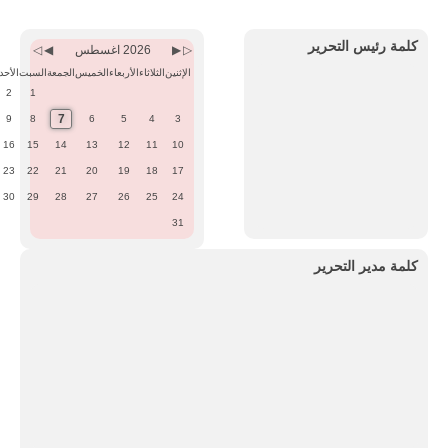
Previous
Previous
Next
Next
Month
Year
Month
Year
كلمة رئيس التحرير
2026 اغسطس
الإثنين
الثلاثاء
الأربعاء
الخميس
الجمعة
السبت
الأحد
2
1
7
9
8
6
5
4
3
16
15
14
13
12
11
10
23
22
21
20
19
18
17
30
29
28
27
26
25
24
31
كلمة مدير التحرير