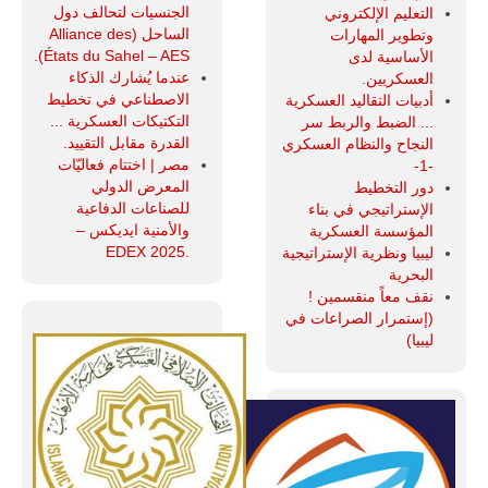
الجنسيات لتحالف دول
التعليم الإلكتروني
الساحل (Alliance des
وتطوير المهارات
États du Sahel – AES).
الأساسية لدى
عندما يُشارك الذكاء
العسكريين.
الاصطناعي في تخطيط
أدبيات التقاليد العسكرية
التكتيكات العسكرية ...
... الضبط والربط سر
القدرة مقابل التقييد.
النجاح والنظام العسكري
مصر | اختتام فعاليّات
-1-
المعرض الدولي
دور التخطيط
للصناعات الدفاعية
الإستراتيجي في بناء
والأمنية ايديكس ‒
المؤسسة العسكرية
.EDEX 2025
ليبيا ونظرية الإستراتيجية
البحرية
نقف معاً منقسمين !
(إستمرار الصراعات في
ليبيا)