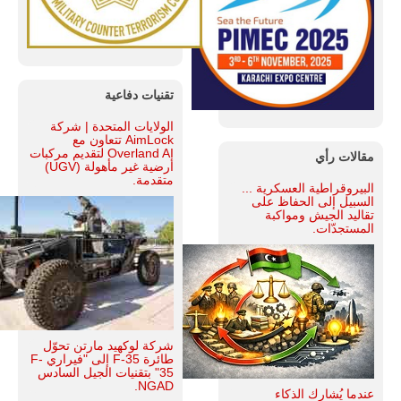
تقنيات دفاعية
الولايات المتحدة | شركة
AimLock تتعاون مع
Overland AI لتقديم مركبات
مقالات رأي
أرضية غير مأهولة (UGV)
متقدمة.
البيروقراطية العسكرية ...
السبيل إلى الحفاظ على
تقاليد الجيش ومواكبة
المستجدّات.
شركة لوكهيد مارتن تحوّل
طائرة F-35 إلى "فيراري F-
35" بتقنيات الجيل السادس
NGAD.
عندما يُشارك الذكاء