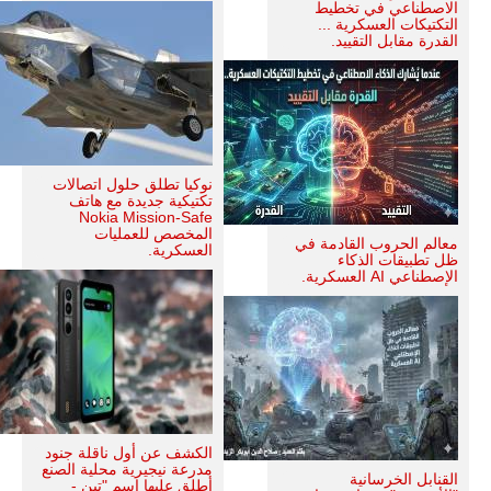
الاصطناعي في تخطيط
التكتيكات العسكرية ...
القدرة مقابل التقييد.
نوكيا تطلق حلول اتصالات
تكتيكية جديدة مع هاتف
Nokia Mission-Safe
المخصص للعمليات
معالم الحروب القادمة في
العسكرية.
ظل تطبيقات الذكاء
الإصطناعي AI العسكرية.
الكشف عن أول ناقلة جنود
مدرعة نيجيرية محلية الصنع
القنابل الخرسانية
أطلق عليها اسم "تين -