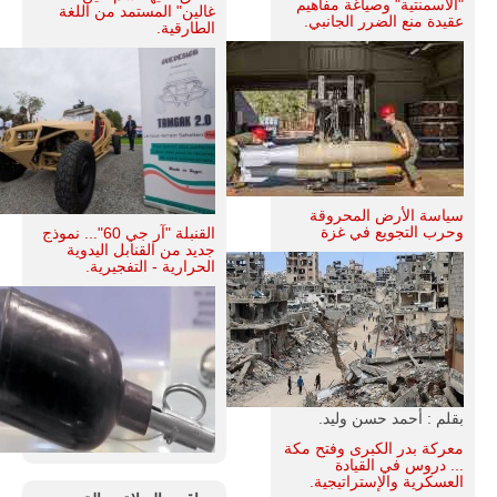
"الأسمنتية" وصياغة مفاهيم
غالين" المستمد من اللغة
عقيدة منع الضرر الجانبي.
الطارقية.
سياسة الأرض المحروقة
وحرب التجويع في غزة
القنبلة "آر جي 60"... نموذج
جديد من القنابل اليدوية
الحرارية - التفجيرية.
بقلم : أحمد حسن وليد.
معركة بدر الكبرى وفتح مكة
... دروس في القيادة
العسكرية والإستراتيجية.