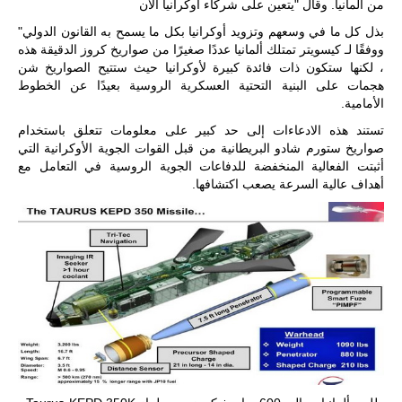
المتحدة وشراكة
من ألمانيا. وقال "يتعين على شركاء أوكرانيا الآن
مباشرة مع
بذل كل ما في وسعهم وتزويد أوكرانيا بكل ما يسمح به القانون الدولي"
أطراف ليبية
و
منقسمة منذ…
وفقًا لـ كيسويتر تمتلك ألمانيا عددًا صغيرًا من صواريخ كروز الدقيقة هذه
، لكنها ستكون ذات فائدة كبيرة لأوكرانيا حيث ستتيح الصواريخ شن
للمزيد
هجمات على البنية التحتية العسكرية الروسية بعيدًا عن الخطوط
الأمامية.
تستند هذه الادعاءات إلى حد كبير على معلومات تتعلق باستخدام
صواريخ ستورم شادو البريطانية من قبل القوات الجوية الأوكرانية التي
أثبتت الفعالية المنخفضة للدفاعات الجوية الروسية في التعامل مع
أهداف عالية السرعة يصعب اكتشافها.