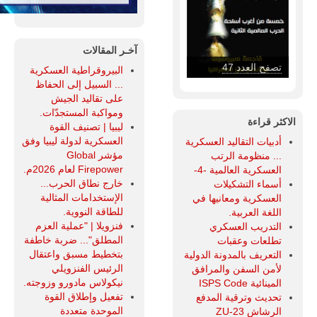
آخـر المقالات
تصفح العدد 46
البيروقراطية العسكرية
... السبيل إلى الحفاظ
على تقاليد الجيش
ومواكبة المستجدّات.
الاكثر قراءة
ليبيا | تصنيف القوة
العسكرية لدولة ليبيا وفق
أدبيات التقاليد العسكرية
مؤشر Global
... منظومة الرتب
Firepower لعام 2026م.
العسكرية العالمية -4-
خارج نطاق الحرب...
أسماء التشكيلات
الإستخدامات المثالية
العسكرية ومعانيها في
للطاقة النووية.
اللغة العربية.
فنزويلا | "عملية العزم
التدريب العسكري
المطلق"... ضربة خاطفة
تطلعات وعقبات
بتخطيط مسبق واعتقال
التعريف بالمدونة الدولية
الرئيس الفنزويلي
لأمن السفن والمرافق
نيكولاس مادورو وزوجته.
المينائية ISPS Code
تفعيل وإطلاق القوة
تحديث وترقية المدفع
الموحدة متعددة
الرشاش ZU-23