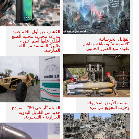
الكشف عن أول ناقلة جنود
مدرعة نيجيرية محلية الصنع
القنابل الخرسانية
أطلق عليها اسم "تين -
"الأسمنتية" وصياغة مفاهيم
غالين" المستمد من اللغة
عقيدة منع الضرر الجانبي.
الطارقية.
سياسة الأرض المحروقة
وحرب التجويع في غزة
القنبلة "آر جي 60"... نموذج
جديد من القنابل اليدوية
الحرارية - التفجيرية.