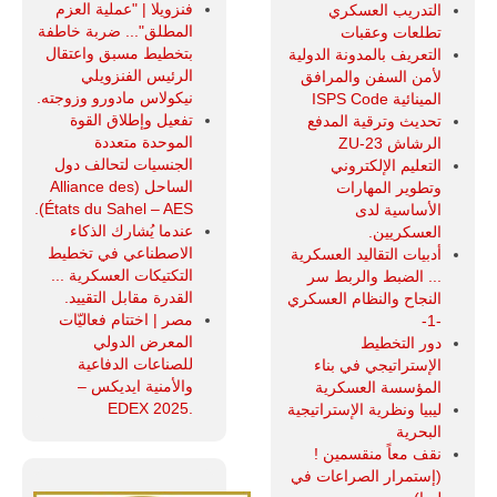
فنزويلا | "عملية العزم
التدريب العسكري
المطلق"... ضربة خاطفة
تطلعات وعقبات
بتخطيط مسبق واعتقال
التعريف بالمدونة الدولية
الرئيس الفنزويلي
لأمن السفن والمرافق
نيكولاس مادورو وزوجته.
المينائية ISPS Code
تفعيل وإطلاق القوة
تحديث وترقية المدفع
الموحدة متعددة
الرشاش ZU-23
الجنسيات لتحالف دول
التعليم الإلكتروني
الساحل (Alliance des
وتطوير المهارات
États du Sahel – AES).
الأساسية لدى
عندما يُشارك الذكاء
العسكريين.
الاصطناعي في تخطيط
أدبيات التقاليد العسكرية
التكتيكات العسكرية ...
... الضبط والربط سر
القدرة مقابل التقييد.
النجاح والنظام العسكري
مصر | اختتام فعاليّات
-1-
المعرض الدولي
دور التخطيط
للصناعات الدفاعية
الإستراتيجي في بناء
والأمنية ايديكس ‒
المؤسسة العسكرية
.EDEX 2025
ليبيا ونظرية الإستراتيجية
البحرية
نقف معاً منقسمين !
(إستمرار الصراعات في