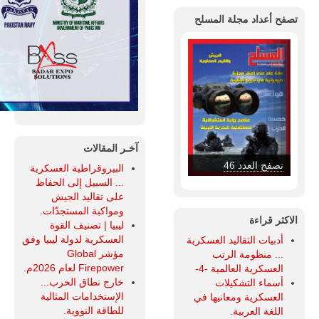
تصفح أعداد مجلة المسلح
آخـر المقالات
تصفح العدد 46
البيروقراطية العسكرية
... السبيل إلى الحفاظ
على تقاليد الجيش
ومواكبة المستجدّات.
الاكثر قراءة
ليبيا | تصنيف القوة
العسكرية لدولة ليبيا وفق
أدبيات التقاليد العسكرية
مؤشر Global
... منظومة الرتب
Firepower لعام 2026م.
العسكرية العالمية -4-
خارج نطاق الحرب...
أسماء التشكيلات
الإستخدامات المثالية
العسكرية ومعانيها في
للطاقة النووية.
اللغة العربية.