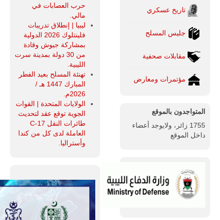
حرب العصابات في
تاريخ عسكري
مالي.
ليبيا | إنطلاق تدريبات
جليس المسلح
فلينتلوك 2026 الدولية
بمشاركة جيوش وقادة
من 30 دولة بمدينة سرت
مقابلات صحفية
الليبية.
تهنئة المسلح بعيد الفطر
مؤتمرات ومعارض
المبارك 1447 هـ /
2026م.
الولايات المتحدة | القوات
المتواجدون بالموقع
الجوية توقع عقد لتحديث
طائرات النقل C-17
1755 زائر، ولايوجد أعضاء
العاملة لدى كل من كندا
داخل الموقع
وأستراليا.