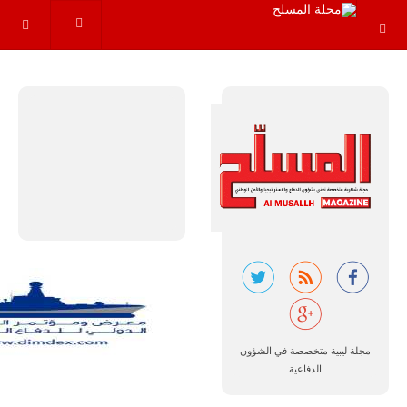
عاماً المقبلة، مع
توقعات بتوريد
نحو 150…
للمزيد
مالي |
مشاركة
المسيرة
الروسية
أوريون مع
مجلة ليبية متخصصة في الشؤون
قوة الفيلق
الدفاعية
الأفريقي في
حرب
العصابات في