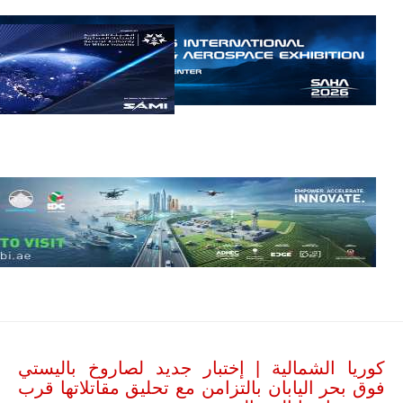
مالي.
مع تصاعد حدة
الحرب الجوية
الروسية في
مالي رُصدت
طائرة أوريون
بدون طيار فوق
باماكو وبالنسبة
لحملة مكافحة
التمرد في
منطقة الساحل،
فإن الجمع بين
قدرة طائرة
أوريون على
التحليق…
للمزيد
كوريا الشمالية | إختبار جديد لصاروخ باليستي
فوق بحر اليابان بالتزامن مع تحليق مقاتلاتها قرب