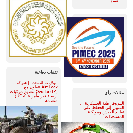
ليبيا)
تقنيات دفاعية
الولايات المتحدة | شركة
AimLock تتعاون مع
Overland AI لتقديم مركبات
مقالات رأي
أرضية غير مأهولة (UGV)
متقدمة.
البيروقراطية العسكرية ...
السبيل إلى الحفاظ على
تقاليد الجيش ومواكبة
المستجدّات.