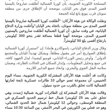
المتحدة وشراكة
المسلحة الكورية الجنوبية، بأن كوريا الشمالية أطلقت صاروخا باليستيا
مباشرة مع
قصير المدى فوق بحر اليابان، موضحة أن الإطلاق جرى من منطقة
أطراف ليبية
سونان قرب بيونغ يانغ ليلة الجمعة
منقسمة منذ…
للمزيد
ونقلت الوكالة عن هيئة الأركان: "أطلقت كوريا الشمالية صاروخا باليستيا
قصير المدى من منطقة سونان، باتجاه بحر اليابان"وأعلنت وزارة الدفاع
اليابانية، في وقت سابق، أن كوريا الشمالية أطلقت صاروخين باليستيين
قصيري المدى، موضحة أنهما قطعا مسافة تقدر بنحو 300 كيلومتر،
بارتفاع أقصى بلغ 50 كيلومتراً.
وقال وزير الدفاع الياباني، ياسوكادزو هامادا: إن "استمرار كوريا الشمالية
بإطلاق الصواريخ أمر غير مقبول مطلقاً، ويشكل تهديداً لليابان والمجتمع
الدولي", وأوعز رئيس الوزراء الياباني، فوميو كيشيدا، لبذل الجهود كافة،
في جمع وتحليل المعلومات، وإنذار السكان في الحالات الطارئة، وضمان
سلامة النقل الجوي والبحري، واتخاذ جميع التدابير اللازمة.
وكانت قد أعلنت هيئة الأركان المشتركة الكورية الجنوبية، مساء اليوم
الخميس، أن مجموعة تضم حوالي 10 ‏طائرات عسكرية تابعة لجارتها
الشمالية كانت تحلق بالقرب من حدود سيئول.‏
وقالت هيئة الأركان المشتركة إن الطائرات كورية شمالية رُصدت وهي
تحلق على بعد 25 كيلومترا شمال خط ترسيم الحدود العسكري في
المنطقة الوسطى، وحوالي 12 كيلومترا شمال خط الحدود الشمالي،
وهو حد فعلي بين الكوريتين في البحر الأصفر، بين الساعة 10:30 مساء