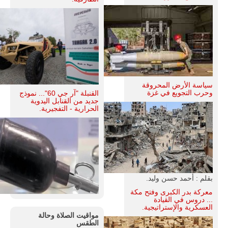
سياسة الأرض المحروقة
وحرب التجويع في غزة
القنبلة "آر جي 60"... نموذج
جديد من القنابل اليدوية
الحرارية - التفجيرية.
بقلم : أحمد حسن وليد.
معركة بدر الكبرى وفتح مكة
... دروس في القيادة
العسكرية والإستراتيجية.
مواقيت الصلاة وحالة
الطقس