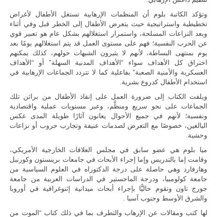
وتؤكد الكاتبة بلوم أن المنظمات الإرهابية تستغل الأطفال لأغراض
تخطيطية واستراتيجية حيث يتعرض الأطفال إلى الخطر قبل وفي أثناء
وبعد النزاعات المسلحة، واستمرار استغلالهم بشكل عام هو تعبير قوي
عن الحرب النفسية؛ فهم على مستوى العمل قد يتم استغلالهم يومًا بعد
يوم بمنتهى البساطة، لأنهم لا يثيرون الشبهات حولهم، كذلك يمكنهم
اختراق كل الأهداف سواء “الأهداف المدنية السهلة” أو “الأهداف
العسكرية والأمنية الصعبة” بفاعلية كما لا تتردد الجماعات الإرهابية في
استخدام الأطفال كدروع بشرية.
ويلفت الكتاب إلى ضرورة العمل على إنقاذ الأطفال من براثن تلك
الجماعات على نحو سريع ومنظَّم، وعبر مستويات عملية واقتصادية
ونفسية؛ لأنهم في جميع الأحوال يعانون آثارًا طويلة المدى عكس
البالغين، خصوصًا مع التعرض لصدمات عنيفة وتجارب حروب أو نزاعات
وحشية.
ميا بلوم هي عضو سابق في مجلس العلاقات الخارجية الأمريكي،
وقامت إما بالتدريس وإما إجراء الأبحاث في جامعات برينستون وكورنيل
وهارفارد وهي حاصلة على درجة الدكتوراه في العلوم السياسية من
جامعة كولومبيا، ودرجة الماجستير في الدراسات العربية من جامعة
جورج تاون وتقوم حاليًّا بإجراء أبحاث ميدانية إثنوغرافية في أوروبا
والشرق الأوسط وجنوب آسيا .
لها كتب ومقالات عن الإرهاب والتطرف بما في ذلك كتاب “الموت من