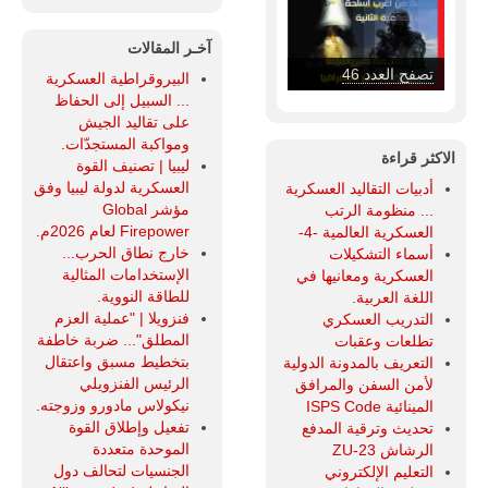
آخـر المقالات
تصفح العدد 46
البيروقراطية العسكرية
... السبيل إلى الحفاظ
على تقاليد الجيش
ومواكبة المستجدّات.
الاكثر قراءة
ليبيا | تصنيف القوة
العسكرية لدولة ليبيا وفق
أدبيات التقاليد العسكرية
مؤشر Global
... منظومة الرتب
Firepower لعام 2026م.
العسكرية العالمية -4-
خارج نطاق الحرب...
أسماء التشكيلات
الإستخدامات المثالية
العسكرية ومعانيها في
للطاقة النووية.
اللغة العربية.
فنزويلا | "عملية العزم
التدريب العسكري
المطلق"... ضربة خاطفة
تطلعات وعقبات
بتخطيط مسبق واعتقال
التعريف بالمدونة الدولية
الرئيس الفنزويلي
لأمن السفن والمرافق
نيكولاس مادورو وزوجته.
المينائية ISPS Code
تفعيل وإطلاق القوة
تحديث وترقية المدفع
الموحدة متعددة
الرشاش ZU-23
الجنسيات لتحالف دول
التعليم الإلكتروني