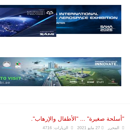
مالي.
مع تصاعد حدة
الحرب الجوية
الروسية في
مالي رُصدت
طائرة أوريون
بدون طيار فوق
باماكو وبالنسبة
لحملة مكافحة
التمرد في
منطقة الساحل،
فإن الجمع بين
قدرة طائرة
أوريون على
التحليق…
للمزيد
"أسلحة صغيرة" ... "الأطفال والإرهاب".
المحرر
27 مايو 2021
الزيارات: 4716