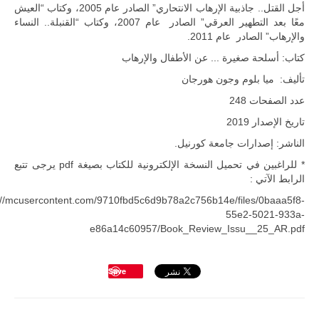
أجل القتل.. جاذبية الإرهاب الانتحاري” الصادر عام 2005، وكتاب “العيش
معًا بعد التطهير العرقي” الصادر عام 2007، وكتاب “القنبلة.. النساء
والإرهاب” الصادر عام 2011.
كتاب: أسلحة صغيرة ... عن الأطفال والإرهاب
تأليف: ميا بلوم وجون هورجان
عدد الصفحات 248
تاريخ الإصدار 2019
الناشر: إصدارات جامعة كورنيل.
* للراغبين في تحميل النسخة الإلكترونية للكتاب بصيغة pdf يرجى تتبع
الرابط الآتي :
://mcusercontent.com/9710fbd5c6d9b78a2c756b14e/files/0baaa5f8-
55e2-5021-933a-
e86a14c60957/Book_Review_Issu__25_AR.pdf
Save