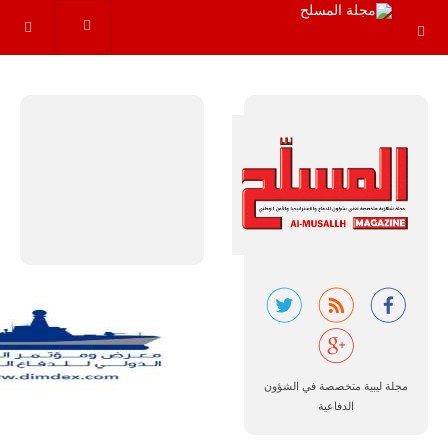
عاماً المقبلة، مع
توقعات بتوريد
نحو 150…
للمزيد
مالي |
مشاركة
المسيرة
الروسية
أوريون مع
مجلة ليبية متخصصة في الشؤون
قوة الفيلق
الدفاعية
الأفريقي في
حرب
العصابات في