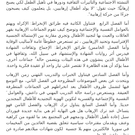
التنشئة الاجتماعية والتأثيرات الثقافية ودورها في تأهيل الطفل لكي يصبح
إرهابيًّا؛ حيث تقول: “لا يولد أطفال إرهابيين، بل يتعلمون كيف يصبحون
جزءًا من حركة إرهابية”.
أما الفصل الرابع فتتناول الكاتبة فيه طرائق الإنخراط: الإكراه ويهتم
بالعوامل التفسية والإجتماعية وتوضح كيف تقوم الجماعات الإرهابية بقهر
العائلات والعبث بها لتجنيد الأطفال وتجري مقارنة بين الإستمالة الجنسية
الإفتراسية وتحنيد الإرهابيين ، ثم تستعرض خطوطاً عامة لأساليب الوقاية
وأما الفصل الخامس) طرائق الإنخراط: الإجماع وثقافات الشهادة
فيدرس أثر روايات الشهادة والإستشهاد في سبيل الله، وثقافتها في
الأطفال الذين ينشؤون في هذه البيئات ويتضمن حالة ِّ جماعات أخرى،
مما يؤكد أن هذه الظاهرة لا تقتصر على تيار واحد أو عقيدة فكرية واحدة.
وأما الفصل السادس فيتناول الخبرات والتدريب المَهني زمن الإرهاب
ويتحدث عن بعض الموضوعات المطروحة في الفصل الثاني، مع التوسع
فيها لتشمل ظروف الأطفال بعد انخراطهم في الجماعات المتطرفة
العنيفة. ويستعرض دراسة حالة التدريب المهني في داعش، والعوامل َ
النفسية والإجتماعية والقسرية لتكوين الهوية التجنيدية للأطفال المجندين
حديثا, وأما الفصل السابع يتناول ترك الإرهاب والفصل الثامن فهو
يتساءل عند ترك الإرهاب هل هي النهاية أم هي بداية جديدة فيوردان
سبل إعادة تأهيل الأطفال ودمجهم في المجتمع بعد ما لقنوه من كراهية
وعنف ويقدمان مقترحات سياسية تتعلق بقضية العائدين من المخيمات
في سوريا فالكثيرين منهم بلا جنسية لكون شهادات ميلادهم صادرة عن
تنظيم داعش الإرهابي.