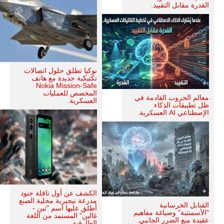
القدرة مقابل التقييد.
نوكيا تطلق حلول اتصالات
تكتيكية جديدة مع هاتف
Nokia Mission-Safe
المخصص للعمليات
معالم الحروب القادمة في
العسكرية.
ظل تطبيقات الذكاء
الإصطناعي AI العسكرية.
الكشف عن أول ناقلة جنود
مدرعة نيجيرية محلية الصنع
القنابل الخرسانية
أطلق عليها اسم "تين -
"الأسمنتية" وصياغة مفاهيم
غالين" المستمد من اللغة
عقيدة منع الضرر الجانبي.
الطارقية.