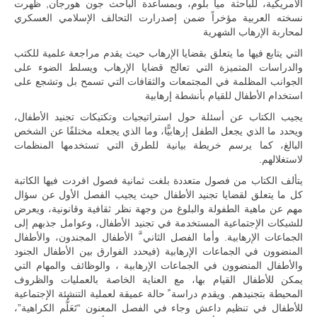
المتحدة وشراكة
الأمريكية، للباحثة ميا بلوم، وبمساعدة الباحث جون هورجان, ظهرت
مباشرة مع
نسخته العربية مؤخراً ضمن إصدرارت التحالف الإسلامي العسكري
أطراف ليبية
لمحاربة الإرهاب الشهرية
منقسمة منذ…
التي يتابع فيها ما يتعلق بقضايا الإرهاب حيث يقدم مراجعة علمية للكتب
للمزيد
والدراسات المتميزة التي تعالج قضايا الإرهاب ويسلط الضوء على
الجوانب المظلمة في المجتمعات والثقافات التي تسمح بل وتشجع على
استخدام الأطفال للقيام بأنشطة إرهابية
يجيب الكتاب عن أسئلة حول استراتيجيات وتكتيكات تجنيد الأطفال،
ويحدد ما الذي يجعل الطفل إرهابيًّا، وما الذي يجعله مختلفًا عن الشخص
البالغ، كما يرسم خريطة بيانية للطرق التي تستخدمها المنظمات
لاستغلالهم.
يتألف الكتاب من فصول متعددة بلغت ثمانية فصول افردت فيها الكاتبة
كل ما يتعلق لقضايا تجنيد الأطفال حيث يجيب الفصل الأول عن سؤال
مهم عن ماهية الطفولة والبلوغ من وجهة نظر ثقافية وقانونية، ويعرض
للشبكات الإجتماعية المستخدمة في تجنيد الأطفال، وعوامل جذبهم إلى
الجماعات الإرهابية. وأما الفصل الثاني َّ الأطفال المجندون، والأطفال
المنضوون في الجماعات الإرهابية (فيحدد الفوارق بين الأطفال الجنود
والأطفال المنضوون في الجماعات الإرهابية ، والوظائف والمهام التي
يمكن للأطفال القيام بها، مع العناية الخاصة بالعمليات والظروف
المحيطة بتجنيدهم. ويقدم دراسة ً حالة عميقة لعملية التنشئة الإجتماعية
للأطفال في تنظيم داعش وجاء في الفصل المعنون “تَعَلُّم الكراهية”،