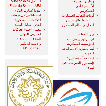
الساحل (Alliance des
وتطوير المهارات
États du Sahel – AES).
الأساسية لدى
عندما يُشارك الذكاء
العسكريين.
الاصطناعي في تخطيط
أدبيات التقاليد العسكرية
التكتيكات العسكرية ...
... الضبط والربط سر
القدرة مقابل التقييد.
النجاح والنظام العسكري
مصر | اختتام فعاليّات
-1-
المعرض الدولي
دور التخطيط
للصناعات الدفاعية
الإستراتيجي في بناء
والأمنية ايديكس ‒
المؤسسة العسكرية
.EDEX 2025
ليبيا ونظرية الإستراتيجية
البحرية
نقف معاً منقسمين !
(إستمرار الصراعات في
ليبيا)