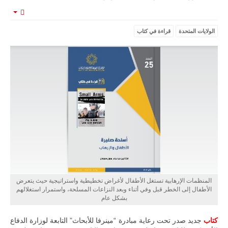
mpty
الولايات المتحدة
قراءة في كتاب
ليبيا | إنطلاق
تدريبات
فلينتلوك
2026 الدولية
بمشاركة
جيوش وقادة
من 30 دولة
بمدينة سرت
الليبية.
في خطوة
تُوصف بأنها
اختبار عملي
جديد لإمكانية
تقريب
المسافات بين
المؤسستين
المنظمات الإرهابية تستغل الأطفال لأغراض تخطيطية واستراتيجية حيث يتعرض
العسكريتين في
الأطفال إلى الخطر قبل وفي أثناء وبعد النزاعات المسلحة، واستمرار استغلالهم
شرق البلاد
بشكل عام
وغربها، وسط
حضور دولي
كتاب
جديد صدر تحت رعاية مبادرة “مينرفا للأبحاث” التابعة لوزارة الدفاع
تقوده الولايات