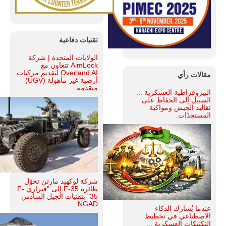
تقنيات دفاعية
الولايات المتحدة | شركة
AimLock تتعاون مع
Overland AI لتقديم مركبات
مقالات رأي
أرضية غير مأهولة (UGV)
متقدمة.
البيروقراطية العسكرية ...
السبيل إلى الحفاظ على
تقاليد الجيش ومواكبة
المستجدّات.
شركة لوكهيد مارتن تحوّل
طائرة F-35 إلى "فيراري F-
35" بتقنيات الجيل السادس
NGAD.
عندما يُشارك الذكاء
الاصطناعي في تخطيط
التكتيكات العسكرية ...