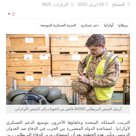
المسلح
02 ابريل 2022
الزيارات: 3825
mpty
بريطانيا
أوكرانيا
دعم عسكري
الحزمة العسكرية الموسعة
ليبيا | إنطلاق
تدريبات
فلينتلوك
2026 الدولية
بمشاركة
جيوش وقادة
من 30 دولة
بمدينة سرت
الليبية.
في خطوة
تُوصف بأنها
اختبار عملي
جديد لإمكانية
تقريب
أرسل الجيش البريطاني 84000 فائض من الخوذات إلى الجيش الأوكراني
المسافات بين
المؤسستين
العسكريتين في
التزمت المملكة المتحدة وحلفاؤها الآخرون بتوسيع الدعم العسكري
شرق البلاد
لأوكرانيا ، لمساعدة الدولة المتضررة من الحرب في الدفاع ضد العدوان
وغربها، وسط
الروسي وتأتي هذه الخطوة بعد أن استضاف وزير الدفاع البريطاني ، بن
حضور دولي