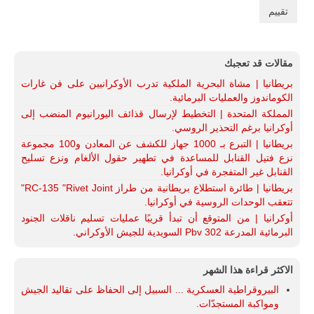
مقالات قد تعجبك
بريطانيا | مشاة البحرية الملكية تدرب الأوكرانيين على فن غارات
الكوماندوز والعمليات البرمائية.
المملكة المتحدة | التخطيط لإرسال قذائف اليورانيوم المنضب إلى
أوكرانيا برغم التحذير الروسي.
بريطانيا | التبرع بـ 1000 جهاز للكشف عن المعادن و100 مجموعة
نزع فتيل القنابل للمساعدة في تطهير حقول الألغام ونزع تسليح
القنابل غير المتفجرة في أوكرانيا.
بريطانيا | طائرة استطلاع بريطانية من طراز RC-135 "Rivet Joint"
تتعقب الوحدات الروسية في أوكرانيا.
أوكرانيا | من المتوقع أن تبدأ قريبًا عمليات تسليم ناقلات الجنود
البرمائية المدرعة Pbv 302 السويدية للجيش الأوكراني.
الاكثر قراءة هذا الشهر
البيروقراطية العسكرية ... السبيل إلى الحفاظ على تقاليد الجيش
ومواكبة المستجدّات.