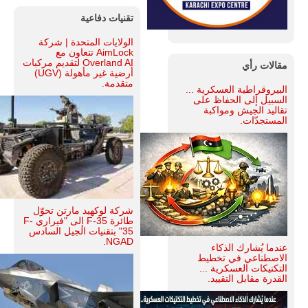
تقنيات دفاعية
الولايات المتحدة | شركة
AimLock تتعاون مع
Overland AI لتقديم مركبات
مقالات رأي
أرضية غير مأهولة (UGV)
متقدمة.
البيروقراطية العسكرية ...
السبيل إلى الحفاظ على
تقاليد الجيش ومواكبة
المستجدّات.
شركة لوكهيد مارتن تحوّل
طائرة F-35 إلى "فيراري F-
35" بتقنيات الجيل السادس
NGAD.
عندما يُشارك الذكاء
الاصطناعي في تخطيط
التكتيكات العسكرية ...
القدرة مقابل التقييد.