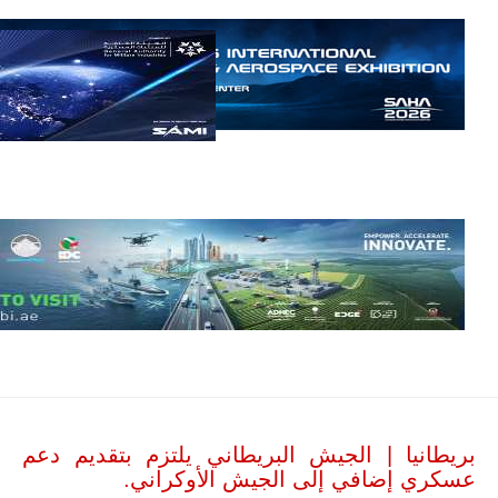
حرب
العصابات في
مالي.
مع تصاعد حدة
الحرب الجوية
الروسية في
مالي رُصدت
طائرة أوريون
بدون طيار فوق
باماكو وبالنسبة
لحملة مكافحة
التمرد في
منطقة الساحل،
فإن الجمع بين
قدرة طائرة
أوريون على
التحليق…
للمزيد
بريطانيا | الجيش البريطاني يلتزم بتقديم دعم
عسكري إضافي إلى الجيش الأوكراني.