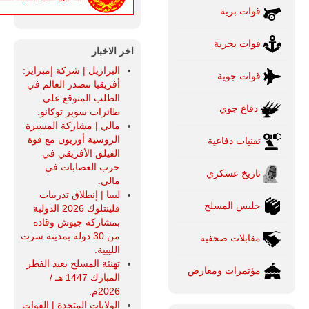
قوات برية
قوات بحرية
اخر الاخبار
البرازيل | شركة إمبراير:
قوات جوية
أفريقيا تتصدر العالم في
الطلب المتوقع على
دفاع جوي
طائرات سوبر توكانو.
مالي | مشاركة المسيرة
الروسية أوريون مع قوة
تقنيات دفاعية
الفيلق الأفريقي في
حرب العصابات في
تاريخ عسكري
مالي.
ليبيا | إنطلاق تدريبات
جليس المسلح
فلينتلوك 2026 الدولية
بمشاركة جيوش وقادة
من 30 دولة بمدينة سرت
مقابلات صحفية
الليبية.
تهنئة المسلح بعيد الفطر
مؤتمرات ومعارض
المبارك 1447 هـ /
2026م.
الولايات المتحدة | القوات