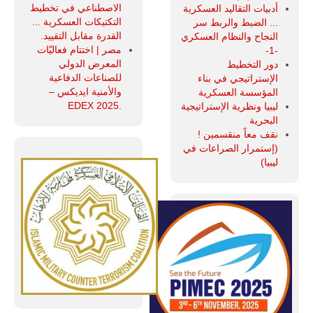
الاصطناعي في تخطيط
أدبيات التقاليد العسكرية
التكتيكات العسكرية ...
... الضبط والربط سر
القدرة مقابل التقييد.
النجاح والنظام العسكري
مصر | اختتام فعاليّات
-1-
المعرض الدولي
دور التخطيط
للصناعات الدفاعية
الإستراتيجي في بناء
والأمنية ايديكس ‒
المؤسسة العسكرية
.EDEX 2025
ليبيا ونظرية الإستراتيجية
البحرية
نقف معاً منقسمين !
(إستمرار الصراعات في
ليبيا)