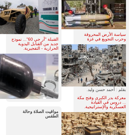
سياسة الأرض المحروقة
وحرب التجويع في غزة
القنبلة "آر جي 60"... نموذج
جديد من القنابل اليدوية
الحرارية - التفجيرية.
بقلم : أحمد حسن وليد.
معركة بدر الكبرى وفتح مكة
... دروس في القيادة
العسكرية والإستراتيجية.
مواقيت الصلاة وحالة
الطقس