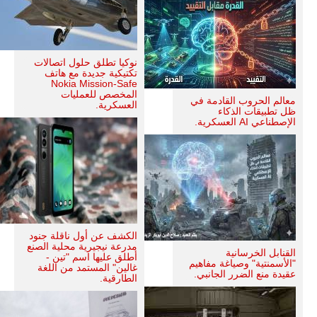
نوكيا تطلق حلول اتصالات
تكتيكية جديدة مع هاتف
Nokia Mission-Safe
المخصص للعمليات
معالم الحروب القادمة في
العسكرية.
ظل تطبيقات الذكاء
الإصطناعي AI العسكرية.
الكشف عن أول ناقلة جنود
مدرعة نيجيرية محلية الصنع
القنابل الخرسانية
أطلق عليها اسم "تين -
"الأسمنتية" وصياغة مفاهيم
غالين" المستمد من اللغة
عقيدة منع الضرر الجانبي.
الطارقية.