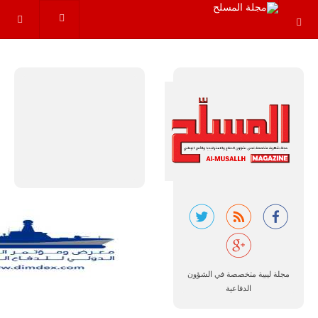
سوبر توكانو"
خلال العشرين
عاماً المقبلة، مع
توقعات بتوريد
نحو 150…
للمزيد
مالي |
مشاركة
المسيرة
مجلة ليبية متخصصة في الشؤون
الروسية
أوريون مع
الدفاعية
قوة الفيلق
الأفريقي في