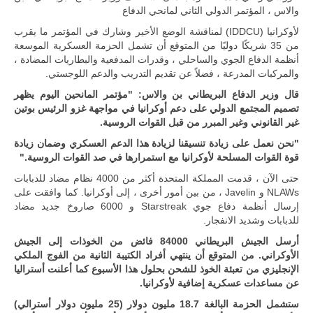
والاس ، المؤتمر الدولي الثاني لمانحي الدفاع
تقوده الولايات
المتحدة وشراكة
لأوكرانيا (IDDCU) لمناقشة الوضع الأخير وشارك في المؤتمر ما يقرب
مباشرة مع
من 35 شريكًا دوليًا من المتوقع أن تشمل الحزمة العسكرية الموسعة
أطراف ليبية
منقسمة منذ…
أنظمة الدفاع الجوي والساحلي ، وقدرات المدفعية والبطاريات المضادة ،
والمركبات المدرعة ، فضلاً عن تقديم التدريب والدعم اللوجستي.
للمزيد
قال وزير الدفاع البريطاني بن والاس: "مؤتمر المانحين اليوم يظهر
تصميم المجتمع الدولي على دعم أوكرانيا في مواجهة غزو الرئيس بوتين
غير القانوني وغير المبرر من قبل القوات الروسية.
"نحن نعمل على زيادة تنسيقنا لزيادة هذا الدعم العسكري وضمان زيادة
قوة القوات المسلحة لأوكرانيا مع استمرارها في صد القوات الروسية."
حتى الآن ، قدمت المملكة المتحدة أكثر من 4000 نظام مضاد للدبابات
NLAWs و Javelin ، من بين أمور أخرى ، إلى أوكرانيا. كما وافقت على
إرسال أنظمة دفاع جوي Starstreak و 6000 صاروخ جديد مضاد
للدبابات وشديد الانفجار.
أرسل الجيش البريطاني 84000 فائض من الخوذات إلى الجيش
الأوكراني. من المتوقع أن ينتهي أفراد الكتيبة الثانية من الفوج الملكي
الإنجليزي من تعبئة الخوذ للشحن بحلول هذا الأسبوع كما أعلنت أستراليا
عن مساعدات عسكرية إضافية لأوكرانيا.
ستشمل الحزمة البالغة 18.7 مليون دولار (25 مليون دولار أسترالي)