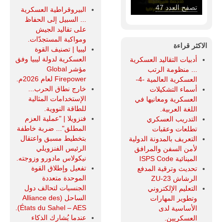
تصفح العدد 46
البيروقراطية العسكرية
... السبيل إلى الحفاظ
على تقاليد الجيش
ومواكبة المستجدّات.
الاكثر قراءة
ليبيا | تصنيف القوة
العسكرية لدولة ليبيا وفق
أدبيات التقاليد العسكرية
مؤشر Global
... منظومة الرتب
Firepower لعام 2026م.
العسكرية العالمية -4-
خارج نطاق الحرب...
أسماء التشكيلات
الإستخدامات المثالية
العسكرية ومعانيها في
للطاقة النووية.
اللغة العربية.
فنزويلا | "عملية العزم
التدريب العسكري
المطلق"... ضربة خاطفة
تطلعات وعقبات
بتخطيط مسبق واعتقال
التعريف بالمدونة الدولية
الرئيس الفنزويلي
لأمن السفن والمرافق
نيكولاس مادورو وزوجته.
المينائية ISPS Code
تفعيل وإطلاق القوة
تحديث وترقية المدفع
الموحدة متعددة
الرشاش ZU-23
الجنسيات لتحالف دول
التعليم الإلكتروني
الساحل (Alliance des
وتطوير المهارات
États du Sahel – AES).
الأساسية لدى
عندما يُشارك الذكاء
العسكريين.